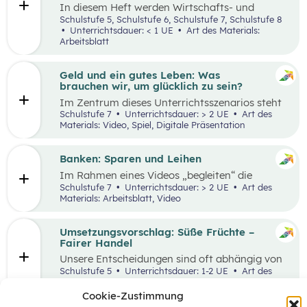
In diesem Heft werden Wirtschafts- und
Lesekompetenz miteinander verknüpft.
Schulstufe 5, Schulstufe 6, Schulstufe 7, Schulstufe 8
Unterrichtsdauer: < 1 UE
Art des Materials:
Arbeitsblatt
Geld und ein gutes Leben: Was
brauchen wir, um glücklich zu sein?
Im Zentrum dieses Unterrichtsszenarios steht
das Planspiel „Nervus Rerum“, welches den
Schulstufe 7
Unterrichtsdauer: > 2 UE
Art des
finanziellen Spielraum als Faktor für ein gutes
Materials: Video, Spiel, Digitale Präsentation
Leben thematisiert. Jugendliche sind oftmals
mit Aussagen konfrontiert, die den
Zusammenhang zwischen Geld und einem
Banken: Sparen und Leihen
guten Leben bewerten.
Im Rahmen eines Videos „begleiten“ die
Schüler:innen eine jugendliche Person bei der
Schulstufe 7
Unterrichtsdauer: > 2 UE
Art des
Erledigung alltäglicher Bankgeschäfte und
Materials: Arbeitsblatt, Video
bekommen so einen ersten Überblick, welche
Rolle Banken in ihrem Leben spielen. In einem
anschließenden Laufdiktat wird das erworbene
Umsetzungsvorschlag: Süße Früchte –
Wissen gefestigt.
Fairer Handel
Unsere Entscheidungen sind oft abhängig von
Entscheidungen, die andere Menschen davor
Schulstufe 5
Unterrichtsdauer: 1-2 UE
Art des
getroffen haben. Wenn wir zum Beispiel
Materials:
einkaufen gehen, können wir nur Waren
Cookie-Zustimmung
kaufen, die auch Unternehmen vorher