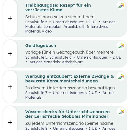
Treibhausgase: Rezept für ein
verrücktes Klima
Schüler:innen
setzen sich mit dem
menschengemachten und natürlichen
Schulstufe 5
Unterrichtsdauer: 1-2 UE
Art des
Treibhauseffekt sowie daraus resultierenden
Materials: Lernpaket, Arbeitsblatt, Interaktives
Folgen in unterschiedlichen Lebens- und
Material, Video
Wirtschaftsbereichen auseinander. Außerdem
reflektieren sie die eigene Rolle in der Mensch-
Umwelt-Beziehung
und
erarbeiten in einem
Geldtagebuch
Kopfstand-Brainstorming individuelle und
Vorlage für ein Geldtagebuch über mehrere
kollektive Handlungsoptionen zur
Wochen im Excel Format
Schulstufe 5, Schulstufe 6
Unterrichtsdauer: > 2 UE
Klimawandelanpassung
.
Art des Materials: Arbeitsblatt
Werbung entzaubert: Externe Zwänge &
bewusste Konsumentscheidungen
In diesem Unterrichtsszenario beschäftigen
sich die Schüler:innen mit den Themen
Schulstufe 7
Unterrichtsdauer: > 2 UE
Art des
„Werbung“ und „Konsumentscheidungen“. Zu
Materials:
Beginn des Materials steht ein Video von
die_chefredaktion
über Influencer:innen im
Zentrum. Davon ausgehend werden
Wissenschecks für Unterrichtszenarien
unterschiedliche externe Zwänge sowie Vor-
der Lernstrecke Globales Miteinander
und Nachteile von Werbungen erarbeitet.
Zu jedem
Unterrichtszenario (Gemeinsame
Vertiefung) wie
z.B.:
Globalisierung und ich,
Schulstufe 8
Unterrichtsdauer: < 1 UE
Art des