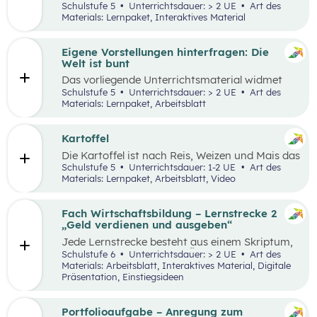
Lernumgebung via
chabaDoo
zur Verfügung
Schulstufe 5
Unterrichtsdauer: > 2 UE
Art des
gestellt und mit einem analogen Lernplan (M2)
Materials: Lernpaket, Interaktives Material
ergänzt.
Eigene Vorstellungen hinterfragen: Die
Welt ist bunt
Das vorliegende Unterrichtsmaterial widmet
sich dem Thema Stereotype – insbesondere in
Schulstufe 5
Unterrichtsdauer: > 2 UE
Art des
Bezug auf Afrika – und kann als Einstieg in das
Materials: Lernpaket, Arbeitsblatt
Thema „Leben und Wirtschaften in aller Welt“
dienen. Mithilfe einer Einstiegsgeschichte und
visuellem Input soll den Schüler:innen
Kartoffel
ermöglicht werden, ihr eigenes Afrikabild zu
Die Kartoffel ist nach Reis, Weizen und Mais das
hinterfragen, zu dekonstruieren und zu
viertwichtigste Grundnahrungsmittel der
Schulstufe 5
Unterrichtsdauer: 1-2 UE
Art des
rekonstruieren.
Menschheit. Weltweit gibt es rund 5.000
Materials: Lernpaket, Arbeitsblatt, Video
essbare Sorten. Daher kann sich die
Kartoffelpflanze gut an regionale Bedingungen
anpassen. Die Unterrichtsmaterialien
Fach Wirtschaftsbildung – Lernstrecke 2
behandeln einerseits gesellschaftliche sowie
„Geld verdienen und ausgeben“
naturräumliche Bedingungen der
Jede Lernstrecke besteht aus einem Skriptum,
landwirtschaftlichen Produktion. Wesentliche
welches dazu dient einen Überblick über die
Schulstufe 6
Unterrichtsdauer: > 2 UE
Art des
Charakteristika der räumlichen Umwelt werden
jeweilige Lernstrecke zu erhalten. Mit
Materials: Arbeitsblatt, Interaktives Material, Digitale
am Fallbeispiel Kartoffel erhoben und
dem eigenen Unterrichtsgegenstand
Präsentation, Einstiegsideen
beschrieben.
Wirtschaftsbildung erwerben Schüler:innen das
Wissen und entwickeln Fähigkeiten,
Einstellungen und Verhaltensbereitschaften, die
Portfolioaufgabe – Anregung zum