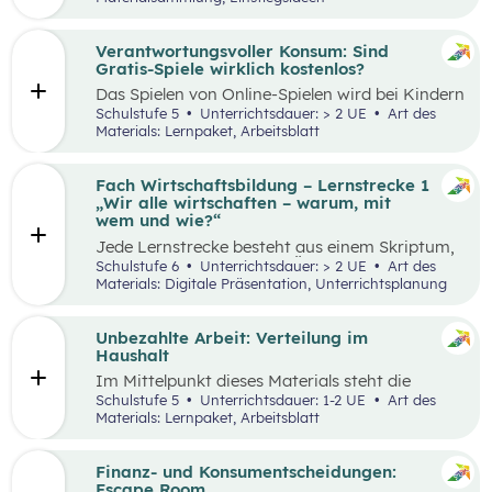
Thinking-Prozess
,
Preis berechnen
,
Verkaufsstand vorbereiten
… wird alles genau
beschrieben. Tipps und Tricks rund um den
Verantwortungsvoller Konsum: Sind
Markt-Tag selbst, sowie ein Vorschlag, wie das
Gratis-Spiele wirklich kostenlos?
Erlebnis gefeiert und präsentiert werden kann,
Das Spielen von Online-Spielen wird bei Kindern
sind ebenfalls enthalten.
und Jugendlichen immer beliebter. Während
Schulstufe 5
Unterrichtsdauer: > 2 UE
Art des
Spielen viele Vorteile mit sich bringt, ist es
Materials: Lernpaket, Arbeitsblatt
dennoch wichtig, Schüler:innen möglichst früh
auf potenzielle Gefahren und Risiken
aufmerksam zu machen. Das vorliegende Lehr-
Fach Wirtschaftsbildung – Lernstrecke 1
und Lernmaterial setzt sich aus zwei
„Wir alle wirtschaften – warum, mit
aufeinander aufbauenden Teilen zusammen, die
wem und wie?“
jeweils in ein bis zwei Unterrichtseinheiten
Jede Lernstrecke besteht aus einem Skriptum,
abgehandelt werden können.
welches dazu dient einen Überblick über die
Schulstufe 6
Unterrichtsdauer: > 2 UE
Art des
jeweilige Lernstrecke zu erhalten. Mit
Materials: Digitale Präsentation, Unterrichtsplanung
dem eigenen Unterrichtsgegenstand
Wirtschaftsbildung erwerben Schüler:innen das
Wissen und entwickeln Fähigkeiten,
Unbezahlte Arbeit: Verteilung im
Einstellungen und Verhaltensbereitschaften, die
Haushalt
sie in ökonomisch geprägten Lebenssituationen
Im Mittelpunkt dieses Materials steht die
benötigen. Diese sollen ihnen dabei helfen,
Auseinandersetzung mit (unbezahlter) Arbeit
Schulstufe 5
Unterrichtsdauer: 1-2 UE
Art des
ökonomische Herausforderungen, Aufgaben
und deren Verteilung. Der Schwerpunkt liegt
Materials: Lernpaket, Arbeitsblatt
und Problemstellungen erkennen, analysieren,
dabei auf theatralen und kreativen Methoden,
beurteilen und erfolgreich bewältigen zu
sowie dem Arbeiten mit Statistiken. Mit
können.
Beispielen wird an die Lebenswelt der
Finanz- und Konsumentscheidungen:
Schüler:innen angeknüpft, die selbst unbezahlte
Escape Room