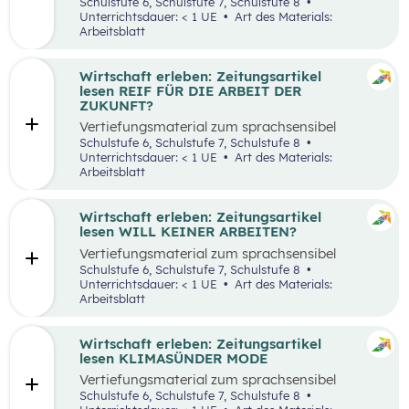
aufbereiteten Zeitungsartikel “Spannende
Schulstufe 6, Schulstufe 7, Schulstufe 8
Suche nach Ferialjobs”.
Unterrichtsdauer: < 1 UE
Art des Materials:
Arbeitsblatt
Wirtschaft erleben: Zeitungsartikel
lesen REIF FÜR DIE ARBEIT DER
ZUKUNFT?
Vertiefungsmaterial zum sprachsensibel
aufbereiteten Zeitungsartikel “Reif für die
Schulstufe 6, Schulstufe 7, Schulstufe 8
Arbeit der Zukunft?”.
Unterrichtsdauer: < 1 UE
Art des Materials:
Arbeitsblatt
Wirtschaft erleben: Zeitungsartikel
lesen WILL KEINER ARBEITEN?
Vertiefungsmaterial zum sprachsensibel
aufbereiteten Zeitungsartikel “Will keiner
Schulstufe 6, Schulstufe 7, Schulstufe 8
arbeiten?”.
Unterrichtsdauer: < 1 UE
Art des Materials:
Arbeitsblatt
Wirtschaft erleben: Zeitungsartikel
lesen KLIMASÜNDER MODE
Vertiefungsmaterial zum sprachsensibel
aufbereiteten Zeitungsartikel “Klimasünder
Schulstufe 6, Schulstufe 7, Schulstufe 8
Mode”.