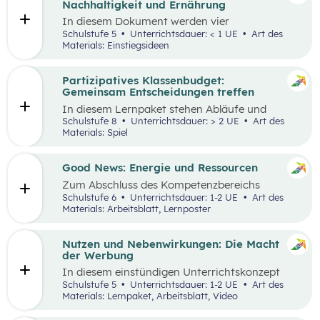
Nachhaltigkeit und Ernährung
In diesem Dokument werden vier
Einstiegsideen für den
Kompetenzbereich
Schulstufe 5
Unterrichtsdauer: < 1 UE
Art des
„Leben und Wirtschaften im Hinblick auf
Materials: Einstiegsideen
nachhaltige Ernährung“ präsentiert. Es handelt
sich immer um Vorschläge, die mit einem
Erlebnis für die Schüler:innen verbunden sind
Partizipatives Klassenbudget:
und wo auch außerschulische Lernorte
Gemeinsam Entscheidungen treffen
miteinbezogen werden.
In diesem Lernpaket stehen Abläufe und
Methoden im Vordergrund, die den
Schulstufe 8
Unterrichtsdauer: > 2 UE
Art des
Schüler:innen helfen sollen, das WIR vor das
Materials: Spiel
ICH zu stellen. Spielerisch erleben die
Schüler:innen als Mobilitäts- und
Ernährungsrat, wie sich Kaufentscheidungen
Good News: Energie und Ressourcen
auf Umwelt, Gesundheit und das Miteinander
Zum Abschluss des Kompetenzbereichs
auswirken.
„Energie und Ressourcen“ beschäftigen sich
Schulstufe 6
Unterrichtsdauer: 1-2 UE
Art des
Schüler:innen mit positiven Nachrichten und
Materials: Arbeitsblatt, Lernposter
Beispielen, damit sie sich von den Problemen,
die in der Lernstrecke besprochen wurden,
nicht überwältigt fühlen.
Nutzen und Nebenwirkungen: Die Macht
der Werbung
In diesem einstündigen Unterrichtskonzept
lernen die Schüler:innen den Nutzen sowie die
Schulstufe 5
Unterrichtsdauer: 1-2 UE
Art des
Vor- und Nachteile von Werbung kennen.
Materials: Lernpaket, Arbeitsblatt, Video