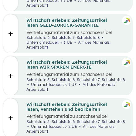
Unterrichtsdauer: < 1 UE
Art des Materials:
Arbeitsblatt
Wirtschaft erleben: Zeitungsartikel
lesen GELD-ZURÜCK-GARANTIE
Vertiefungsmaterial zum sprachsensibel
aufbereiteten Zeitungsartikel “Reich werden
Schulstufe 6, Schulstufe 7, Schulstufe 8
mit Geld-zurück-Garantie?”.
Unterrichtsdauer: < 1 UE
Art des Materials:
Arbeitsblatt
Wirtschaft erleben: Zeitungsartikel
lesen WIR SPAREN ENERGIE!
Vertiefungsmaterial zum sprachsensibel
aufbereiteten Zeitungsartikel “Wir sparen
Schulstufe 5, Schulstufe 6, Schulstufe 7, Schulstufe 8
Energie”.
Unterrichtsdauer: < 1 UE
Art des Materials:
Arbeitsblatt
Wirtschaft erleben: Zeitungsartikel
lesen, verstehen und bearbeiten
Vertiefungsmaterial zu sprachsensibel
aufbereiteten Zeitungsartikeln.
Schulstufe 5, Schulstufe 6, Schulstufe 7, Schulstufe 8
Unterrichtsdauer: > 2 UE
Art des Materials:
Arbeitsblatt