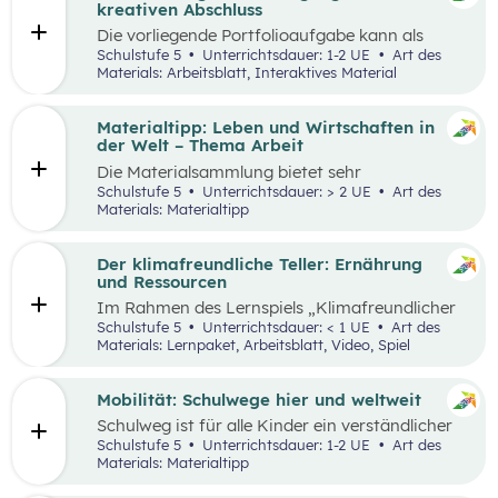
sie in ökonomisch geprägten Lebenssituationen
kreativen Abschluss
benötigen. Diese sollen ihnen dabei helfen,
Die vorliegende Portfolioaufgabe kann als
ökonomische Herausforderungen, Aufgaben
Abschluss des Kompetenzbereichs „Leben und
Schulstufe 5
Unterrichtsdauer: 1-2 UE
Art des
und Problemstellungen erkennen, analysieren,
Wirtschaften im Hinblick auf nachhaltige
Materials: Arbeitsblatt, Interaktives Material
beurteilen und erfolgreich bewältigen zu
Ernährung“ dienen.
können.
Materialtipp: Leben und Wirtschaften in
der Welt – Thema Arbeit
Die Materialsammlung bietet sehr
unterschiedliche Aspekte in Bezug auf das
Schulstufe 5
Unterrichtsdauer: > 2 UE
Art des
Thema Arbeit für den Unterricht.
Materials: Materialtipp
Der klimafreundliche Teller: Ernährung
und Ressourcen
Im Rahmen des Lernspiels „Klimafreundlicher
Teller“ lernen die Schüler:innen
Schulstufe 5
Unterrichtsdauer: < 1 UE
Art des
klimafreundlichere und klimaschädlichere
Materials: Lernpaket, Arbeitsblatt, Video, Spiel
Lebensmittel (gemessen am Wasser- und CO2-
Verbrauch) sowie mögliche Gründe für einen
hohen Ressourcenverbrauch kennen.
Mobilität: Schulwege hier und weltweit
Schulweg ist für alle Kinder ein verständlicher
Begriff und eine weltweite Gemeinsamkeit.
Schulstufe 5
Unterrichtsdauer: 1-2 UE
Art des
Doch der Weg ist durch die Lage der Schule und
Materials: Materialtipp
die Infrastruktur beeinflusst, sodass Schulwege
sehr unterschiedlich aussehen können.