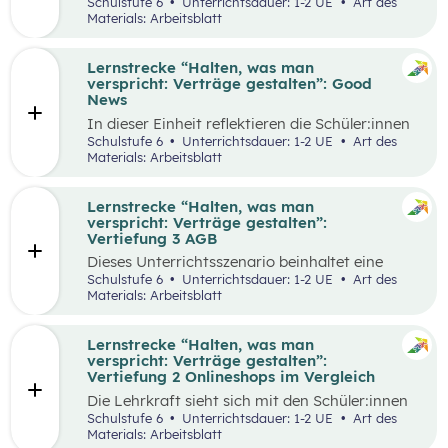
selbstgewählten Aspekten der
Schulstufe 6
Unterrichtsdauer: 1-2 UE
Art des
Vertragsgestaltung auseinander und drehen
Materials: Arbeitsblatt
dazu einen Kurzfilm.
Lernstrecke “Halten, was man
verspricht: Verträge gestalten”: Good
News
In dieser Einheit reflektieren die Schüler:innen
die Inhalte der Lernstrecke “Halten, was man
Schulstufe 6
Unterrichtsdauer: 1-2 UE
Art des
verspricht – Verträge gestalten”.
Materials: Arbeitsblatt
Lernstrecke “Halten, was man
verspricht: Verträge gestalten”:
Vertiefung 3 AGB
Dieses Unterrichtsszenario beinhaltet eine
Gruppenarbeit, bei der sich die Schüler:innen
Schulstufe 6
Unterrichtsdauer: 1-2 UE
Art des
mit Ausschnitten aus den AGBs von Zalando
Materials: Arbeitsblatt
auseinandersetzen.
Lernstrecke “Halten, was man
verspricht: Verträge gestalten”:
Vertiefung 2 Onlineshops im Vergleich
Die Lehrkraft sieht sich mit den Schüler:innen
zum Einstieg einen Onlineshop eines bekannten
Schulstufe 6
Unterrichtsdauer: 1-2 UE
Art des
Online-Händlers an.
Materials: Arbeitsblatt