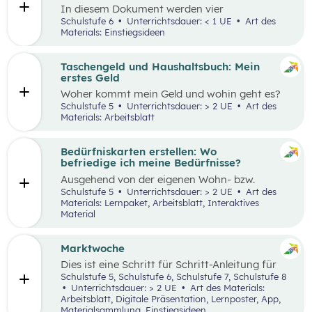
In diesem Dokument werden vier
Einstiegsideen für den Kompetenzbereich
Schulstufe 6
Unterrichtsdauer: < 1 UE
Art des
„Nachhaltiger Umgang mit Energie und
Materials: Einstiegsideen
Ressourcen“ präsentiert.
Taschengeld und Haushaltsbuch: Mein
erstes Geld
Woher kommt mein Geld und wohin geht es?
Was ist ein Haushaltsbuch und wofür brauche
Schulstufe 5
Unterrichtsdauer: > 2 UE
Art des
ich es? Geld ist im Alltag vieler Mensch präsent
Materials: Arbeitsblatt
und begleitet uns unser ganzes Leben lang. In
zwei Unterrichtseinheiten sollen die
Schüler:innen an das Thema Geld herangeführt
Bedürfniskarten erstellen: Wo
werden.
befriedige ich meine Bedürfnisse?
Ausgehend von der eigenen Wohn- bzw.
Schulortgemeinde sollen die Schüler:innen ihre
Schulstufe 5
Unterrichtsdauer: > 2 UE
Art des
Umgebung analysieren und eine eigene
Materials: Lernpaket, Arbeitsblatt, Interaktives
Bedürfniskarte (mit Scribble Maps) erstellen
Material
und so die im Mittelpunkt stehende
Fragestellung beantworten können: „Wo
befriedige ich meine Bedürfnisse?“ Der Fokus
Marktwoche
liegt hierbei vor allem auf der
Dies ist eine Schritt für Schritt-Anleitung für
Bedürfnisbefriedigung durch Unternehmen.
Lehrer:innen, die mit Jugendlichen ein echtes
Schulstufe 5, Schulstufe 6, Schulstufe 7, Schulstufe 8
Verkaufserlebnis organisieren wollen: Vom
Unterrichtsdauer: > 2 UE
Art des Materials:
Einstieg
(Was haben Jugendliche erfunden?)
Arbeitsblatt, Digitale Präsentation, Lernposter, App,
über
Ziele setzen
bis hin zum gesamten
Design
Materialsammlung, Einstiegsideen