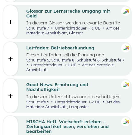
ausgewählten Begriffen.
Glossar zur Lernstrecke Umgang mit
Geld
In diesem Glossar werden relevante Begriffe
zum Thema „Geld“ erklärt. Zusätzlich gibt es
Schulstufe 7
Unterrichtsdauer: < 1 UE
Art des
Arbeitsblätter zu ausgewählten Begriffen.
Materials: Arbeitsblatt, Glossar
Leitfaden: Betriebserkundung
Dieser Leitfaden soll die Planung und
Durchführung von Betriebserkundungen
Schulstufe 5, Schulstufe 8, Schulstufe 6, Schulstufe 7
erleichtern. Im Zuge dieses Leitfadens werden
Unterrichtsdauer: < 1 UE
Art des Materials:
Leitfragen zu folgenden Schwerpunkten
Arbeitsblatt
präsentiert: berufsorientierte, technische,
wirtschaftliche und ökologische
Betriebserkundung.
Good News: Ernährung und
Nachhaltigkeit
In diesem Unterrichtsszenario beschäftigen
sich die Schüler:innen mit positiven
Schulstufe 5
Unterrichtsdauer: 1-2 UE
Art des
Nachrichten und Beispielen aus dem
Materials: Arbeitsblatt, Lernposter
Themenbereich „Ernährung und
Nachhaltigkeit“. Das Ziel dabei ist es,
Handlungsoptionen für den Alltag offenzulegen,
MISCHA Heft: Wirtschaft erleben –
zu diskutieren und in einer abschließenden
Zeitungsartikel lesen, verstehen und
Portfolioaufgabe kreativ zu bearbeiten.
bearbeiten