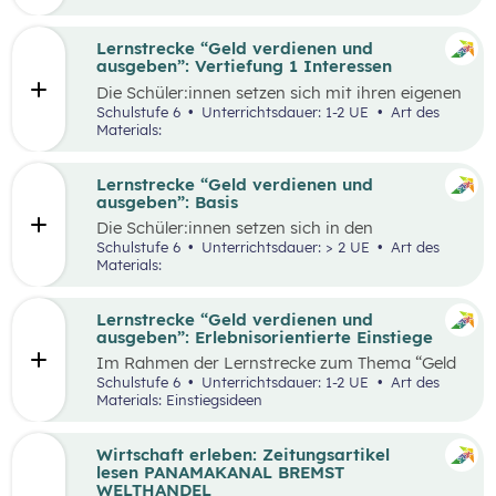
herauszufinden, welche Vor- und Nachteile die
jeweiligen Zahlungsformen haben. Die
Antworten der Supermarktkund:innen werden
Lernstrecke “Geld verdienen und
auf einem Interviewbogen/Fragebogen
ausgeben”: Vertiefung 1 Interessen
festgehalten und in der Klasse gemeinsam mit
Die Schüler:innen setzen sich mit ihren eigenen
der Lehrkraft ausgewertet. Eine weitere
Interessen und Stärken auseinander.
Schulstufe 6
Unterrichtsdauer: 1-2 UE
Art des
Perspektive kann, je nach den örtlichen
Gemeinsam werden verschiedene Stärken und
Materials:
Gegebenheiten, eingenommen werden, indem
Interessen besprochen. Das Kennenlernen der
Händler:innen/Verkäufer:innen auf einem
eigenen Interessen und Stärken soll den
(Wochen-)Markt befragt werden, welche
Schüler:innen zeigen, dass es mit diesem
Lernstrecke “Geld verdienen und
Zahlungsformen sie anbieten und welche Art
Wissen leichter ist den richtigen Beruf für sich
ausgeben”: Basis
der Zahlung sie bevorzugen.
zu finden und die Auseinandersetzung mit
Die Schüler:innen setzen sich in den
einzelnen Berufen wird ermöglicht.
unterschiedlichen Aufgabestellungen rund um
Schulstufe 6
Unterrichtsdauer: > 2 UE
Art des
das Thema Geld mit den Themen Funktionen
Materials:
und Formen des Geldes, Zahlungsformen,
Online-Zahlungen, Berufe Haushaltsplan, und
Konsum auseinander. Außerdem gibt es zwei
Lernstrecke “Geld verdienen und
Bonus-Inhalte zu den Themen „Das kostenlose
ausgeben”: Erlebnisorientierte Einstiege
Handy“ und „Geld-Typ“.
Im Rahmen der Lernstrecke zum Thema “Geld
verdienen und ausgeben”, werden drei mögliche
Schulstufe 6
Unterrichtsdauer: 1-2 UE
Art des
Einstiegsideen vorgestellt. Diese Vorschläge
Materials: Einstiegsideen
zeichnen sich nicht nur durch ihre inhaltliche
Relevanz aus, sondern sind bewusst als
Erlebnisse konzipiert, um die Schüler:innen
Wirtschaft erleben: Zeitungsartikel
aktiv in den Lernprozess einzubinden.
lesen PANAMAKANAL BREMST
WELTHANDEL