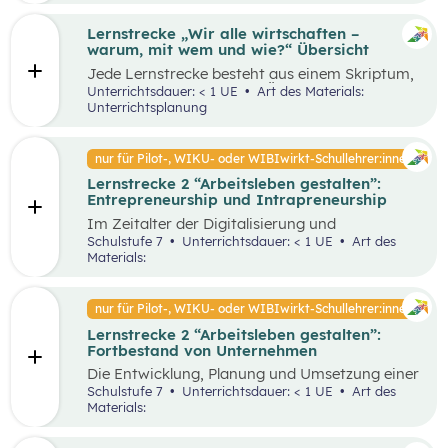
Lernstrecke „Wir alle wirtschaften –
warum, mit wem und wie?“ Übersicht
Jede Lernstrecke besteht aus einem Skriptum,
welches dazu dient einen Überblick über die
Unterrichtsdauer: < 1 UE
Art des Materials:
jeweilige Lernstrecke zu erhalten. Mit
Unterrichtsplanung
dem eigenen Unterrichtsgegenstand
Wirtschaftsbildung erwerben Schüler:innen das
Wissen und entwickeln Fähigkeiten,
nur für Pilot-, WIKU- oder WIBIwirkt-Schullehrer:innen
Einstellungen und Verhaltensbereitschaften, die
Lernstrecke 2 “Arbeitsleben gestalten”:
sie in ökonomisch geprägten Lebenssituationen
Entrepreneurship und Intrapreneurship
benötigen. Diese sollen ihnen dabei helfen,
ökonomische Herausforderungen, Aufgaben
Im Zeitalter der Digitalisierung und
und Problemstellungen erkennen, analysieren,
Globalisierung sowie der dynamischen
Schulstufe 7
Unterrichtsdauer: < 1 UE
Art des
beurteilen und erfolgreich bewältigen zu
Wirtschaft ist es von großer Bedeutung,
Materials:
können.
unternehmerisch zu denken und zu handeln –
sowohl auf individueller als auch
organisatorischer Ebene. Um als Unternehmen
nur für Pilot-, WIKU- oder WIBIwirkt-Schullehrer:innen
am Markt überleben und erfolgreich zu sein,
Lernstrecke 2 “Arbeitsleben gestalten”:
benötigt es Entrepreneur:innen und
Fortbestand von Unternehmen
Intrapreneur:innen, die über bestimmte
Eigenschaften verfügen. Diese spielen eine
Die Entwicklung, Planung und Umsetzung einer
große Rolle in unserer Gesellschaft, indem sie
guten Geschäftsidee ist lediglich der Anfang
Schulstufe 7
Unterrichtsdauer: < 1 UE
Art des
Arbeitsplätze schaffen, Innovationen
eines erfolgreichen Unternehmens. Die
Materials:
voranbringen und das wirtschaftliche
Fortführung und der Erfolg eines
Wachstum fördern. Dieses Unterrichtsszenario
Unternehmens hängen von unterschiedlichen
widmet sich insbesondere den Eigenschaften