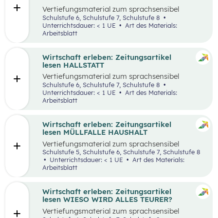
Vertiefungsmaterial zum sprachsensibel
aufbereiteten Zeitungsartikel “Panamakanal
Schulstufe 6, Schulstufe 7, Schulstufe 8
bremst Welthandel”.
Unterrichtsdauer: < 1 UE
Art des Materials:
Arbeitsblatt
Wirtschaft erleben: Zeitungsartikel
lesen HALLSTATT
Vertiefungsmaterial zum sprachsensibel
aufbereiteten Zeitungsartikel “Hallstatt geht
Schulstufe 6, Schulstufe 7, Schulstufe 8
über, Hallstätter gehen unter”.
Unterrichtsdauer: < 1 UE
Art des Materials:
Arbeitsblatt
Wirtschaft erleben: Zeitungsartikel
lesen MÜLLFALLE HAUSHALT
Vertiefungsmaterial zum sprachsensibel
aufbereiteten Zeitungsartikel “Müllfalle
Schulstufe 5, Schulstufe 6, Schulstufe 7, Schulstufe 8
Haushalt”.
Unterrichtsdauer: < 1 UE
Art des Materials:
Arbeitsblatt
Wirtschaft erleben: Zeitungsartikel
lesen WIESO WIRD ALLES TEURER?
Vertiefungsmaterial zum sprachsensibel