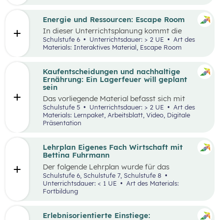
Engpässen in der Energieversorgung und von
Energiesparen gesprochen. Auch die Kosten für
Energie sind seit dem Ukrainekrieg ein
Energie und Ressourcen: Escape Room
omnipräsentes Thema.
In dieser Unterrichtsplanung kommt die
Methode „Escape Room“ zum Einsatz. Ziel ist
Schulstufe 6
Unterrichtsdauer: > 2 UE
Art des
es, Inhalte des Kompetenzbereichs
Materials: Interaktives Material, Escape Room
„Nachhaltiger Umgang mit Energie und
Ressourcen“ spielerisch zu wiederholen und
durch Kooperation bei der Teamarbeit
Kaufentscheidungen und nachhaltige
zwischenmenschliche Kompetenzen zu stärken
Ernährung: Ein Lagerfeuer will geplant
st
und sogenannte 21
Century Skills zu schulen.
sein
Das vorliegende Material befasst sich mit
Kaufentscheidungen, der Herkunft von
Schulstufe 5
Unterrichtsdauer: > 2 UE
Art des
Lebensmitteln, dem Bewusstsein für eine
Materials: Lernpaket, Arbeitsblatt, Video, Digitale
nachhaltige Ernährung sowie mit dem Umgang
Präsentation
mit Lebensmitteln. Das Unterrichtsszenario ist
rund um das
Video „Ein Lagerfeuer will geplant
sein“
aufgebaut. Mit zusätzlich bereitgestellten
Lehrplan Eigenes Fach Wirtschaft mit
Materialien können die im Video
Bettina Fuhrmann
angesprochenen Themenbereiche erarbeitet
Der folgende Lehrplan wurde für das
werden.
Unterrichtsgegenstand “Wirtschaft” für den
Schulstufe 6, Schulstufe 7, Schulstufe 8
Schulpiloten der Stiftung für
Unterrichtsdauer: < 1 UE
Art des Materials:
Wirtschaftsbildung konzipiert. Wirtschaft
Fortbildung
verstehen und gestalten zu lernen steht dabei
im Mittelpunkt.
Erlebnisorientierte Einstiege: