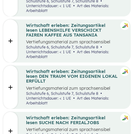
aufbereiteten Zeitungsartikel “Wieso wird alles
Schulstufe 6, Schulstufe 7, Schulstufe 8
teurer?”.
Unterrichtsdauer: < 1 UE
Art des Materials:
Arbeitsblatt
Wirtschaft erleben: Zeitungsartikel
lesen LEBENSHILFE VERSCHICKT
FAIREN KAFFEE AUS TANSANIA
Vertiefungsmaterial zum sprachsensibel
aufbereiteten Zeitungsartikel “Lebenshilfe
Schulstufe 6, Schulstufe 7, Schulstufe 8
verschickt fairen Kaffee aus Tansania”.
Unterrichtsdauer: < 1 UE
Art des Materials:
Arbeitsblatt
Wirtschaft erleben: Zeitungsartikel
lesen DEN TRAUM VOM EIGENEN LOKAL
ERFÜLLT
Vertiefungsmaterial zum sprachsensibel
aufbereiteten Zeitungsartikel “Den Traum vom
Schulstufe 6, Schulstufe 7, Schulstufe 8
eigenen Lokal erfüllt”.
Unterrichtsdauer: < 1 UE
Art des Materials:
Arbeitsblatt
Wirtschaft erleben: Zeitungsartikel
lesen SUCHE NACH FERIALJOBS
Vertiefungsmaterial zum sprachsensibel