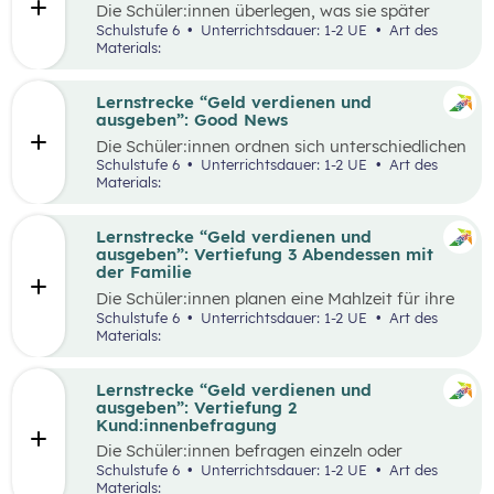
Die Schüler:innen überlegen, was sie später
einmal werden möchten und finden heraus, wie
Schulstufe 6
Unterrichtsdauer: 1-2 UE
Art des
der Beruf aussieht, den sie zukünftig ausüben
Materials:
wollen. Dazu beschaffen sie auf verschiedene
Weise Informationen zum Arbeitsalltag und
erstellen ein kreatives Endprodukt, das sie frei
Lernstrecke “Geld verdienen und
wählen können. In der Wabe findet eine
ausgeben”: Good News
Auseinandersetzung mit den eigenen
Die Schüler:innen ordnen sich unterschiedlichen
Vorstellungen über den Traumberuf und
Geld-Typen zu und diskutieren miteinander die
Schulstufe 6
Unterrichtsdauer: 1-2 UE
Art des
Erkenntnisse aus der Recherche statt.
Tipps, die bei den jeweiligen Geld-Typen zu
Materials:
Außerdem erhalten die Schüler:innen in der
finden sind. Daraus leiten sie Tipps ab, die für
Reflexionsphase die Möglichkeit zu überlegen,
alle Geld-Typen gelten können und überlegen
welche Erkenntnisse ihren Vorstellungen
welche konkreten Tipps sie im Alltag schon in
Lernstrecke “Geld verdienen und
entsprechen und welche anders sind als
ihrem Alter umsetzen können, aber auch wie sie
ausgeben”: Vertiefung 3 Abendessen mit
erwartet.
ihre Eltern beim nachhaltigen Konsum
der Familie
unterstützen.
Die Schüler:innen planen eine Mahlzeit für ihre
Familie und sollen dafür ein vorgegebenes
Schulstufe 6
Unterrichtsdauer: 1-2 UE
Art des
Budget pro Person einhalten. Zur Durchführung
Materials:
gehört die Wahl der Speise, die Erstellung einer
Einkaufsliste, sowie die Schätzung der Preise,
der Einkauf der Zutaten und die Zubereitung
Lernstrecke “Geld verdienen und
der Speise. Im Anschluss werden die
ausgeben”: Vertiefung 2
Schätzungen und die tatsächlichen Ausgaben
Kund:innenbefragung
miteinander verglichen und die Vorgehensweise
Die Schüler:innen befragen einzeln oder
beim Einkauf reflektiert.
paarweise Kund:innen in einem Supermarkt zu
Schulstufe 6
Unterrichtsdauer: 1-2 UE
Art des
den Zahlungsgewohnheiten und versuchen
Materials: