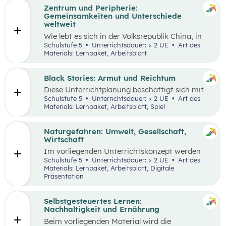
Zentrum und Peripherie:
Gemeinsamkeiten und Unterschiede
weltweit
Wie lebt es sich in der Volksrepublik China, in
Grönland oder in den österreichischen Alpen?
Schulstufe 5
Unterrichtsdauer: > 2 UE
Art des
Welche Gemeinsamkeiten und Unterschiede
Materials: Lernpaket, Arbeitsblatt
gibt es? Menschen weltweit haben die gleichen
Grundbedürfnisse und oft sehr ähnliche
Wünsche. Sie arbeiten in der Regel, sind an
Black Stories: Armut und Reichtum
bestimmten Orten wohnhaft und müssen
Diese Unterrichtplanung beschäftigt sich mit
gleichzeitig mobil sein. Wie diese
dem umfassenden Themenbereich Armut.
Schulstufe 5
Unterrichtsdauer: > 2 UE
Art des
Lebensbereiche konkret ausgestaltet sind und
Methodisch stehen die
Black Stories
– kurze
Materials: Lernpaket, Arbeitsblatt, Spiel
welche Anforderungen sich ergeben, hängt
Geschichten, die sich mit unterschiedlichen
wesentlich von der Region ab, in der die
Ausprägungen von Armut und Reichtum
Menschen leben.
beschäftigen – im Zentrum, wobei der Fokus
Naturgefahren: Umwelt, Gesellschaft,
auf Armut und damit verbundenen
Wirtschaft
Auswirkungen liegt.
Im vorliegenden Unterrichtskonzept werden
natürliche Prozesse und ihre Auswirkungen auf
Schulstufe 5
Unterrichtsdauer: > 2 UE
Art des
die Umwelt, Gesellschaft und Wirtschaft
Materials: Lernpaket, Arbeitsblatt, Digitale
behandelt.
Präsentation
Selbstgesteuertes Lernen:
Nachhaltigkeit und Ernährung
Beim vorliegenden Material wird die