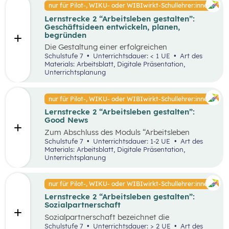
Faktoren ab. Demzufolge wird in diesem
nur für Pilot-, WIKU- oder WIBIwirkt-Schullehrer:innen
von Entrepreneur:innen und
Unterrichtsszenario auf entscheidende
Intrapreneur:innen.
Lernstrecke 2 “Arbeitsleben gestalten”:
Kriterien für das langfristige Bestehen von
Geschäftsideen entwickeln, planen,
Unternehmen näher eingegangen.
begründen
Die Gestaltung einer erfolgreichen
Geschäftsidee ist der erste Schritt in die
Schulstufe 7
Unterrichtsdauer: < 1 UE
Art des
Selbstständigkeit und die Basis für ein
Materials: Arbeitsblatt, Digitale Präsentation,
erfolgreiches Unternehmen. In diesem
Unterrichtsplanung
Unterrichtsszenario wird anhand des
vereinfachten St. Galler Managementmodell ein
erfolgreiches Unternehmen analysiert. Des
nur für Pilot-, WIKU- oder WIBIwirkt-Schullehrer:innen
Weiteren wird auf die Motive für die Gründung
Lernstrecke 2 “Arbeitsleben gestalten”:
von Unternehmen näher eingegangen.
Good News
Zum Abschluss des Moduls “Arbeitsleben
gestalten” ist es wichtig, dass die Schüler:innen
Schulstufe 7
Unterrichtsdauer: 1-2 UE
Art des
sich mit positiven Nachrichten und Beispielen
Materials: Arbeitsblatt, Digitale Präsentation,
auseinandersetzen, um nicht von den
Unterrichtsplanung
Herausforderungen der Arbeitswelt überwältigt
zu werden. Innerhalb der Good News Phase
sollen die Schüler:innen nochmals den Bereich
nur für Pilot-, WIKU- oder WIBIwirkt-Schullehrer:innen
Entrepreneurship anhand einer sehr
Lernstrecke 2 “Arbeitsleben gestalten”:
erfolgreichen Unternehmensgründung (Zotter)
Sozialpartnerschaft
erarbeiten. Dies soll dabei helfen, dass komplexe
Thema für die Schüler:innen stärker zu
Sozialpartnerschaft bezeichnet die
vertiefen.
Zusammenarbeit zwischen Arbeitgeber:innen
Schulstufe 7
Unterrichtsdauer: > 2 UE
Art des