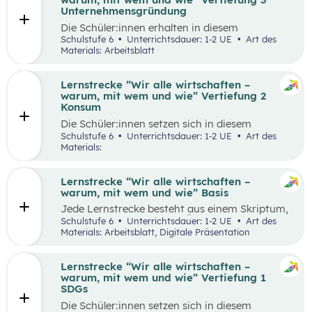
Runde zu Runde verbessern.
Unternehmensgründung
Die Schüler:innen erhalten in diesem
Gedankenexperiment die Möglichkeit ein
Schulstufe 6
Unterrichtsdauer: 1-2 UE
Art des
Unternehmen unter Berücksichtigung von
Materials: Arbeitsblatt
Nachhaltigkeitskriterien zu gründen. Sie
überlegen sich entlang eines vereinfachten
Business Model Canvas, welche Bedürfnisse sie
Lernstrecke “Wir alle wirtschaften –
erfüllen wollen und treffen damit verbundene
warum, mit wem und wie” Vertiefung 2
Entscheidungen. Die Idee wird in einem
Konsum
Elevator Pitch der Klasse präsentiert
Die Schüler:innen setzen sich in diesem
Unterrichtsszenario mit nachhaltigem Konsum
Schulstufe 6
Unterrichtsdauer: 1-2 UE
Art des
auseinander. Sie recherchieren selbstständig zu
Materials:
einem gewählten Produkt oder Unternehmen
und präsentieren ihre Ergebnisse im Weltcafé.
Lernstrecke “Wir alle wirtschaften –
warum, mit wem und wie” Basis
Jede Lernstrecke besteht aus einem Skriptum,
welches dazu dient einen Überblick über die
Schulstufe 6
Unterrichtsdauer: 1-2 UE
Art des
jeweilige Lernstrecke zu erhalten. Mit
Materials: Arbeitsblatt, Digitale Präsentation
dem eigenen Unterrichtsgegenstand
Wirtschaftsbildung erwerben Schüler:innen das
Wissen und entwickeln Fähigkeiten,
Lernstrecke “Wir alle wirtschaften –
Einstellungen und Verhaltensbereitschaften, die
warum, mit wem und wie” Vertiefung 1
sie in ökonomisch geprägten Lebenssituationen
SDGs
benötigen. Diese sollen ihnen dabei helfen,
Die Schüler:innen setzen sich in diesem
ökonomische Herausforderungen, Aufgaben