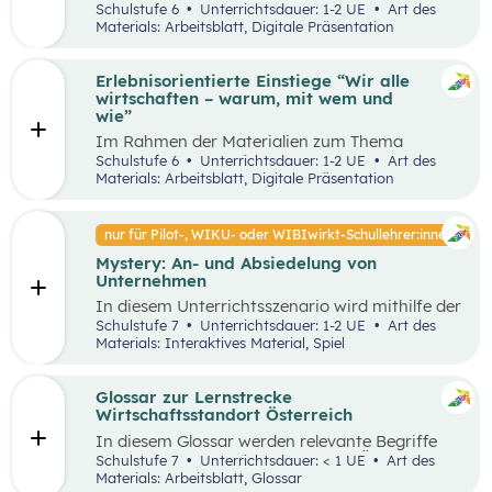
Unterrichtsszenario mit den SDGs (Sustainable
Schulstufe 6
Unterrichtsdauer: 1-2 UE
Art des
und Problemstellungen erkennen, analysieren,
Development Goals) auseinander. Sie wählen ein
Materials: Arbeitsblatt, Digitale Präsentation
beurteilen und erfolgreich bewältigen zu
SDG und entdecken in ihrer Umgebung Orte, an
können.
denen dieses Ziel nicht umgesetzt wurde und
machen ein Foto davon. Anschließend werden
Erlebnisorientierte Einstiege “Wir alle
Verbesserungsvorschläge erarbeitet.
wirtschaften – warum, mit wem und
wie”
Im Rahmen der Materialien zum Thema
“Grundlagen der Wirtschaft” werden drei
Schulstufe 6
Unterrichtsdauer: 1-2 UE
Art des
mögliche Einstiegsideen vorgestellt. Diese
Materials: Arbeitsblatt, Digitale Präsentation
Vorschläge zeichnen sich nicht nur durch ihre
inhaltliche Relevanz aus, sondern sind bewusst
als Erlebnisse konzipiert, um die Schüler:innen
nur für Pilot-, WIKU- oder WIBIwirkt-Schullehrer:innen
aktiv in den Lernprozess einzubinden.
Mystery: An- und Absiedelung von
Unternehmen
In diesem Unterrichtsszenario wird mithilfe der
Methode Mystery das Thema „Ansiedelung von
Schulstufe 7
Unterrichtsdauer: 1-2 UE
Art des
Unternehmen“ vertiefend behandelt. Im
Materials: Interaktives Material, Spiel
Rahmen des Mystery-Spiels finden
Schüler:innen in Kleingruppen die Lösung zu
einer komplexen Fragestellung an der
Glossar zur Lernstrecke
Schnittstelle von Gesellschaft, Wirtschaft und
Wirtschaftsstandort Österreich
Umwelt.
In diesem Glossar werden relevante Begriffe
zum Thema „Wirtschaftsstandort Österreich“
Schulstufe 7
Unterrichtsdauer: < 1 UE
Art des
erklärt. Zusätzlich gibt es Arbeitsblätter zu
Materials: Arbeitsblatt, Glossar