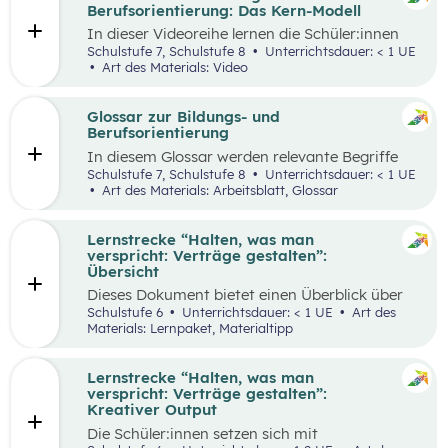
ihren Lernprozess zu übernehmen.
Berufsorientierung: Das Kern-Modell
In dieser Videoreihe lernen die Schüler:innen
wie sie selbstbewusst auftreten, authentisch
Schulstufe 7, Schulstufe 8
Unterrichtsdauer: < 1 UE
wirken und gleichzeitig Menschen von sich
Art des Materials: Video
überzeugen können.
Glossar zur Bildungs- und
Berufsorientierung
In diesem Glossar werden relevante Begriffe
zum Thema „Bildungs- und Berufsorientierung“
Schulstufe 7, Schulstufe 8
Unterrichtsdauer: < 1 UE
erklärt. Zusätzlich gibt es Arbeitsblätter zu
Art des Materials: Arbeitsblatt, Glossar
ausgewählten Begriffen.
Lernstrecke “Halten, was man
verspricht: Verträge gestalten”:
Übersicht
Dieses Dokument bietet einen Überblick über
alle Materialien, die für die Lerntrecke “Halten,
Schulstufe 6
Unterrichtsdauer: < 1 UE
Art des
was man verspricht – Verträge gestalten” für
Materials: Lernpaket, Materialtipp
die 6. Schulstufe zur Verfügung stehen.
Lernstrecke “Halten, was man
verspricht: Verträge gestalten”:
Kreativer Output
Die Schüler:innen setzen sich mit