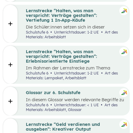
Lernstrecke “Halten, was man
verspricht: Verträge gestalten”:
Vertiefung 1 In-App-Käufe
Die Schüler:innen setzen sich in dieser
Alltagschallenge mit dem eigenen digitalen
Schulstufe 6
Unterrichtsdauer: 1-2 UE
Art des
Konsumverhalten auseinander.
Materials: Arbeitsblatt
Lernstrecke “Halten, was man
verspricht: Verträge gestalten”:
Erlebnisorientierte Einstiege
Im Rahmen der Lernstrecke zum Thema
“Halten, was man verspricht – Verträge
Schulstufe 6
Unterrichtsdauer: 1-2 UE
Art des
gestalten”, werden drei mögliche Einstiegsideen
Materials: Lernpaket, Arbeitsblatt
vorgestellt.
Glossar zur 6. Schulstufe
In diesem Glossar werden relevante Begriffe zu
den Lehrplanpunkten “Energie und Ressourcen”
Schulstufe 6
Unterrichtsdauer: < 1 UE
Art des
sowie “Produktion und Konsum” erklärt.
Materials: Arbeitsblatt, Glossar
Zusätzlich gibt es Arbeitsblätter zu
ausgewählten Begriffen.
Lernstrecke “Geld verdienen und
ausgeben”: Kreativer Output