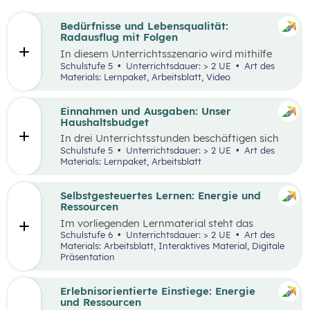
Bedürfnisse und Lebensqualität:
Radausflug mit Folgen
In diesem Unterrichtsszenario wird mithilfe
eines Kurzvideos und zusätzlichem Material der
Schulstufe 5
Unterrichtsdauer: > 2 UE
Art des
Fokus auf finanzielle Entscheidungen und
Materials: Lernpaket, Arbeitsblatt, Video
Bedürfnisse gelegt. Kinder und Jugendliche
stehen oftmals bereits vor finanziellen
Entscheidungen. Dabei gilt es, Bedürfnisse und
Einnahmen und Ausgaben: Unser
Prioritäten, aber auch die eigenen finanziellen
Haushaltsbudget
Möglichkeiten zu berücksichtigen. Oft möchte
In drei Unterrichtsstunden beschäftigen sich
man mehr haben, als man sich leisten kann und
die Schüler:innen mit den Einnahmen und
Schulstufe 5
Unterrichtsdauer: > 2 UE
Art des
muss aufgrund der Knappheit auf etwas
Ausgaben von Haushalten.
Materials: Lernpaket, Arbeitsblatt
verzichten. Konsum ist jedoch nicht die einzige
Möglichkeit der Bedürfnisbefriedigung.
Selbstgesteuertes Lernen: Energie und
Ressourcen
Im vorliegenden Lernmaterial steht das
selbstgesteuerte Lernen im Vordergrund. Es
Schulstufe 6
Unterrichtsdauer: > 2 UE
Art des
werden die wesentlichen Ressourcen und
Materials: Arbeitsblatt, Interaktives Material, Digitale
Energieträger für die Wirtschaft und unser
Präsentation
Alltagsleben und ihre Bedeutung für die Umwelt
und den Klimawandel beleuchtet.
Erlebnisorientierte Einstiege: Energie
und Ressourcen