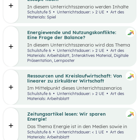
Tätigkeiten im Haushalt aufzeichnen und deren
In diesem Unterrichtsszenario werden Inhalte
Verteilung reflektieren.
des
Kompetenzbereichs
„Leben und
Schulstufe 5
Unterrichtsdauer: > 2 UE
Art des
Wirtschaften im eigenen Umfeld“ spielerisch
Materials: Spiel
wiederholt. Dabei kommt die Methode „Escape
Room“ zum Einsatz. Ziel ist es, durch
Kooperation bei der Teamarbeit
Energiewende und Nutzungskonflikte:
zwischenmenschliche Kompetenzen zu stärken
Eine Frage der Balance?
st
und sogenannte 21
Century Skills zu schulen.
In diesem Unterrichtsszenario wird das Thema
Energiewende und damit einhergehende
Schulstufe 6
Unterrichtsdauer: > 2 UE
Art des
Nutzungskonflikte behandelt. Methodisch wird
Materials: Arbeitsblatt, Interaktives Material, Digitale
zuerst mit einem Wimmelbild gearbeitet, auf
Präsentation, Lernposter
dem unterschiedliche Szenen und Darstellungen
zu Energie, Ressourcen und damit
einhergehender Konflikte zu finden sind.
Ressourcen und Kreislaufwirtschaft: Von
linearer zu zirkulärer Wirtschaft
Im Mittelpunkt dieses Unterrichtsszenarios
steht ein sprachsensibel aufbereiteter Text zum
Schulstufe 6
Unterrichtsdauer: > 2 UE
Art des
Thema verantwortungsvoller Umgang mit
Materials: Arbeitsblatt
Ressourcen. Anhand eines Fahrrads werden die
Fragen nach dem „Wo?“, „Woher?“ und
„Wohin?“ gestellt und die Konzepte „lineares
Zeitungsartikel lesen: Wir sparen
Wirtschaften” und „Kreislaufwirtschaft”
Energie!
erarbeitet.
Das Thema Energie ist in den Medien sowie in
täglichen Gesprächen allgegenwärtig. Dabei
Schulstufe 6
Unterrichtsdauer: < 1 UE
Art des
wird oft von hohem Energieverbrauch, von
Materials: Arbeitsblatt