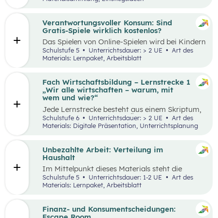
Thinking-Prozess
,
Preis berechnen
,
Verkaufsstand vorbereiten
… wird alles genau
beschrieben. Tipps und Tricks rund um den
Verantwortungsvoller Konsum: Sind
Markt-Tag selbst, sowie ein Vorschlag, wie das
Gratis-Spiele wirklich kostenlos?
Erlebnis gefeiert und präsentiert werden kann,
Das Spielen von Online-Spielen wird bei Kindern
sind ebenfalls enthalten.
und Jugendlichen immer beliebter. Während
Schulstufe 5
Unterrichtsdauer: > 2 UE
Art des
Spielen viele Vorteile mit sich bringt, ist es
Materials: Lernpaket, Arbeitsblatt
dennoch wichtig, Schüler:innen möglichst früh
auf potenzielle Gefahren und Risiken
aufmerksam zu machen. Das vorliegende Lehr-
Fach Wirtschaftsbildung – Lernstrecke 1
und Lernmaterial setzt sich aus zwei
„Wir alle wirtschaften – warum, mit
aufeinander aufbauenden Teilen zusammen, die
wem und wie?“
jeweils in ein bis zwei Unterrichtseinheiten
Jede Lernstrecke besteht aus einem Skriptum,
abgehandelt werden können.
welches dazu dient einen Überblick über die
Schulstufe 6
Unterrichtsdauer: > 2 UE
Art des
jeweilige Lernstrecke zu erhalten. Mit
Materials: Digitale Präsentation, Unterrichtsplanung
dem eigenen Unterrichtsgegenstand
Wirtschaftsbildung erwerben Schüler:innen das
Wissen und entwickeln Fähigkeiten,
Unbezahlte Arbeit: Verteilung im
Einstellungen und Verhaltensbereitschaften, die
Haushalt
sie in ökonomisch geprägten Lebenssituationen
Im Mittelpunkt dieses Materials steht die
benötigen. Diese sollen ihnen dabei helfen,
Auseinandersetzung mit (unbezahlter) Arbeit
Schulstufe 5
Unterrichtsdauer: 1-2 UE
Art des
ökonomische Herausforderungen, Aufgaben
und deren Verteilung. Der Schwerpunkt liegt
Materials: Lernpaket, Arbeitsblatt
und Problemstellungen erkennen, analysieren,
dabei auf theatralen und kreativen Methoden,
beurteilen und erfolgreich bewältigen zu
sowie dem Arbeiten mit Statistiken. Mit
können.
Beispielen wird an die Lebenswelt der
Finanz- und Konsumentscheidungen:
Schüler:innen angeknüpft, die selbst unbezahlte
Escape Room