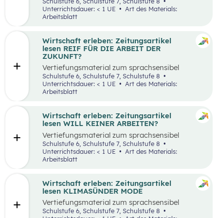
aufbereiteten Zeitungsartikel “Spannende
Schulstufe 6, Schulstufe 7, Schulstufe 8
Suche nach Ferialjobs”.
Unterrichtsdauer: < 1 UE
Art des Materials:
Arbeitsblatt
Wirtschaft erleben: Zeitungsartikel
lesen REIF FÜR DIE ARBEIT DER
ZUKUNFT?
Vertiefungsmaterial zum sprachsensibel
aufbereiteten Zeitungsartikel “Reif für die
Schulstufe 6, Schulstufe 7, Schulstufe 8
Arbeit der Zukunft?”.
Unterrichtsdauer: < 1 UE
Art des Materials:
Arbeitsblatt
Wirtschaft erleben: Zeitungsartikel
lesen WILL KEINER ARBEITEN?
Vertiefungsmaterial zum sprachsensibel
aufbereiteten Zeitungsartikel “Will keiner
Schulstufe 6, Schulstufe 7, Schulstufe 8
arbeiten?”.
Unterrichtsdauer: < 1 UE
Art des Materials:
Arbeitsblatt
Wirtschaft erleben: Zeitungsartikel
lesen KLIMASÜNDER MODE
Vertiefungsmaterial zum sprachsensibel
aufbereiteten Zeitungsartikel “Klimasünder
Schulstufe 6, Schulstufe 7, Schulstufe 8
Mode”.