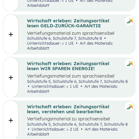
Unterrichtsdauer: < 1 UE
Art des Materials:
Arbeitsblatt
Wirtschaft erleben: Zeitungsartikel
lesen GELD-ZURÜCK-GARANTIE
Vertiefungsmaterial zum sprachsensibel
aufbereiteten Zeitungsartikel “Reich werden
Schulstufe 6, Schulstufe 7, Schulstufe 8
mit Geld-zurück-Garantie?”.
Unterrichtsdauer: < 1 UE
Art des Materials:
Arbeitsblatt
Wirtschaft erleben: Zeitungsartikel
lesen WIR SPAREN ENERGIE!
Vertiefungsmaterial zum sprachsensibel
aufbereiteten Zeitungsartikel “Wir sparen
Schulstufe 5, Schulstufe 6, Schulstufe 7, Schulstufe 8
Energie”.
Unterrichtsdauer: < 1 UE
Art des Materials:
Arbeitsblatt
Wirtschaft erleben: Zeitungsartikel
lesen, verstehen und bearbeiten
Vertiefungsmaterial zu sprachsensibel
aufbereiteten Zeitungsartikeln.
Schulstufe 5, Schulstufe 6, Schulstufe 7, Schulstufe 8
Unterrichtsdauer: > 2 UE
Art des Materials:
Arbeitsblatt