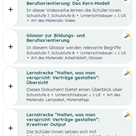
ihren Lernprozess zu übernehmen.
Berufsorientierung: Das Kern-Modell
In dieser Videoreihe lernen die Schüler:innen
wie sie selbstbewusst auftreten, authentisch
Schulstufe 7, Schulstufe 8
Unterrichtsdauer: < 1 UE
wirken und gleichzeitig Menschen von sich
Art des Materials: Video
überzeugen können.
Glossar zur Bildungs- und
Berufsorientierung
In diesem Glossar werden relevante Begriffe
zum Thema „Bildungs- und Berufsorientierung“
Schulstufe 7, Schulstufe 8
Unterrichtsdauer: < 1 UE
erklärt. Zusätzlich gibt es Arbeitsblätter zu
Art des Materials: Arbeitsblatt, Glossar
ausgewählten Begriffen.
Lernstrecke “Halten, was man
verspricht: Verträge gestalten”:
Übersicht
Dieses Dokument bietet einen Überblick über
alle Materialien, die für die Lerntrecke “Halten,
Schulstufe 6
Unterrichtsdauer: < 1 UE
Art des
was man verspricht – Verträge gestalten” für
Materials: Lernpaket, Materialtipp
die 6. Schulstufe zur Verfügung stehen.
Lernstrecke “Halten, was man
verspricht: Verträge gestalten”:
Kreativer Output
Die Schüler:innen setzen sich mit