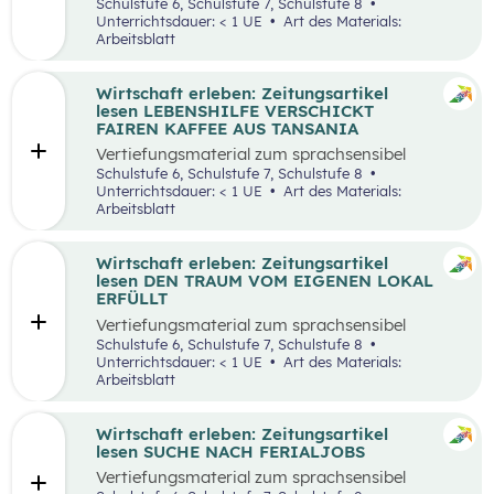
aufbereiteten Zeitungsartikel “Wieso wird alles
Schulstufe 6, Schulstufe 7, Schulstufe 8
teurer?”.
Unterrichtsdauer: < 1 UE
Art des Materials:
Arbeitsblatt
Wirtschaft erleben: Zeitungsartikel
lesen LEBENSHILFE VERSCHICKT
FAIREN KAFFEE AUS TANSANIA
Vertiefungsmaterial zum sprachsensibel
aufbereiteten Zeitungsartikel “Lebenshilfe
Schulstufe 6, Schulstufe 7, Schulstufe 8
verschickt fairen Kaffee aus Tansania”.
Unterrichtsdauer: < 1 UE
Art des Materials:
Arbeitsblatt
Wirtschaft erleben: Zeitungsartikel
lesen DEN TRAUM VOM EIGENEN LOKAL
ERFÜLLT
Vertiefungsmaterial zum sprachsensibel
aufbereiteten Zeitungsartikel “Den Traum vom
Schulstufe 6, Schulstufe 7, Schulstufe 8
eigenen Lokal erfüllt”.
Unterrichtsdauer: < 1 UE
Art des Materials:
Arbeitsblatt
Wirtschaft erleben: Zeitungsartikel
lesen SUCHE NACH FERIALJOBS
Vertiefungsmaterial zum sprachsensibel