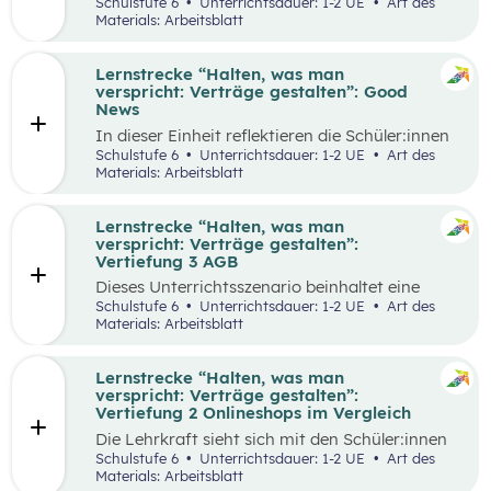
selbstgewählten Aspekten der
Schulstufe 6
Unterrichtsdauer: 1-2 UE
Art des
Vertragsgestaltung auseinander und drehen
Materials: Arbeitsblatt
dazu einen Kurzfilm.
Lernstrecke “Halten, was man
verspricht: Verträge gestalten”: Good
News
In dieser Einheit reflektieren die Schüler:innen
die Inhalte der Lernstrecke “Halten, was man
Schulstufe 6
Unterrichtsdauer: 1-2 UE
Art des
verspricht – Verträge gestalten”.
Materials: Arbeitsblatt
Lernstrecke “Halten, was man
verspricht: Verträge gestalten”:
Vertiefung 3 AGB
Dieses Unterrichtsszenario beinhaltet eine
Gruppenarbeit, bei der sich die Schüler:innen
Schulstufe 6
Unterrichtsdauer: 1-2 UE
Art des
mit Ausschnitten aus den AGBs von Zalando
Materials: Arbeitsblatt
auseinandersetzen.
Lernstrecke “Halten, was man
verspricht: Verträge gestalten”:
Vertiefung 2 Onlineshops im Vergleich
Die Lehrkraft sieht sich mit den Schüler:innen
zum Einstieg einen Onlineshop eines bekannten
Schulstufe 6
Unterrichtsdauer: 1-2 UE
Art des
Online-Händlers an.
Materials: Arbeitsblatt