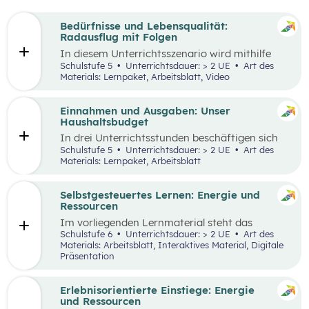
Bedürfnisse und Lebensqualität:
Radausflug mit Folgen
In diesem Unterrichtsszenario wird mithilfe
eines Kurzvideos und zusätzlichem Material der
Schulstufe 5
Unterrichtsdauer: > 2 UE
Art des
Fokus auf finanzielle Entscheidungen und
Materials: Lernpaket, Arbeitsblatt, Video
Bedürfnisse gelegt. Kinder und Jugendliche
stehen oftmals bereits vor finanziellen
Entscheidungen. Dabei gilt es, Bedürfnisse und
Einnahmen und Ausgaben: Unser
Prioritäten, aber auch die eigenen finanziellen
Haushaltsbudget
Möglichkeiten zu berücksichtigen. Oft möchte
In drei Unterrichtsstunden beschäftigen sich
man mehr haben, als man sich leisten kann und
die Schüler:innen mit den Einnahmen und
Schulstufe 5
Unterrichtsdauer: > 2 UE
Art des
muss aufgrund der Knappheit auf etwas
Ausgaben von Haushalten.
Materials: Lernpaket, Arbeitsblatt
verzichten. Konsum ist jedoch nicht die einzige
Möglichkeit der Bedürfnisbefriedigung.
Selbstgesteuertes Lernen: Energie und
Ressourcen
Im vorliegenden Lernmaterial steht das
selbstgesteuerte Lernen im Vordergrund. Es
Schulstufe 6
Unterrichtsdauer: > 2 UE
Art des
werden die wesentlichen Ressourcen und
Materials: Arbeitsblatt, Interaktives Material, Digitale
Energieträger für die Wirtschaft und unser
Präsentation
Alltagsleben und ihre Bedeutung für die Umwelt
und den Klimawandel beleuchtet.
Erlebnisorientierte Einstiege: Energie
und Ressourcen