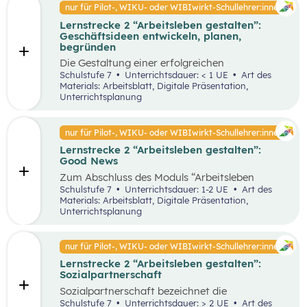
Faktoren ab. Demzufolge wird in diesem
nur für Pilot-, WIKU- oder WIBIwirkt-Schullehrer:innen
von Entrepreneur:innen und
Unterrichtsszenario auf entscheidende
Intrapreneur:innen.
Lernstrecke 2 “Arbeitsleben gestalten”:
Kriterien für das langfristige Bestehen von
Geschäftsideen entwickeln, planen,
Unternehmen näher eingegangen.
begründen
Die Gestaltung einer erfolgreichen
Geschäftsidee ist der erste Schritt in die
Schulstufe 7
Unterrichtsdauer: < 1 UE
Art des
Selbstständigkeit und die Basis für ein
Materials: Arbeitsblatt, Digitale Präsentation,
erfolgreiches Unternehmen. In diesem
Unterrichtsplanung
Unterrichtsszenario wird anhand des
vereinfachten St. Galler Managementmodell ein
erfolgreiches Unternehmen analysiert. Des
nur für Pilot-, WIKU- oder WIBIwirkt-Schullehrer:innen
Weiteren wird auf die Motive für die Gründung
Lernstrecke 2 “Arbeitsleben gestalten”:
von Unternehmen näher eingegangen.
Good News
Zum Abschluss des Moduls “Arbeitsleben
gestalten” ist es wichtig, dass die Schüler:innen
Schulstufe 7
Unterrichtsdauer: 1-2 UE
Art des
sich mit positiven Nachrichten und Beispielen
Materials: Arbeitsblatt, Digitale Präsentation,
auseinandersetzen, um nicht von den
Unterrichtsplanung
Herausforderungen der Arbeitswelt überwältigt
zu werden. Innerhalb der Good News Phase
sollen die Schüler:innen nochmals den Bereich
nur für Pilot-, WIKU- oder WIBIwirkt-Schullehrer:innen
Entrepreneurship anhand einer sehr
Lernstrecke 2 “Arbeitsleben gestalten”:
erfolgreichen Unternehmensgründung (Zotter)
Sozialpartnerschaft
erarbeiten. Dies soll dabei helfen, dass komplexe
Thema für die Schüler:innen stärker zu
Sozialpartnerschaft bezeichnet die
vertiefen.
Zusammenarbeit zwischen Arbeitgeber:innen
Schulstufe 7
Unterrichtsdauer: > 2 UE
Art des