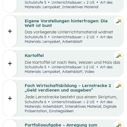
Lernumgebung via
chabaDoo
zur Verfügung
Schulstufe 5
Unterrichtsdauer: > 2 UE
Art des
gestellt und mit einem analogen Lernplan (M2)
Materials: Lernpaket, Interaktives Material
ergänzt.
Eigene Vorstellungen hinterfragen: Die
Welt ist bunt
Das vorliegende Unterrichtsmaterial widmet
sich dem Thema Stereotype – insbesondere in
Schulstufe 5
Unterrichtsdauer: > 2 UE
Art des
Bezug auf Afrika – und kann als Einstieg in das
Materials: Lernpaket, Arbeitsblatt
Thema „Leben und Wirtschaften in aller Welt“
dienen. Mithilfe einer Einstiegsgeschichte und
visuellem Input soll den Schüler:innen
Kartoffel
ermöglicht werden, ihr eigenes Afrikabild zu
Die Kartoffel ist nach Reis, Weizen und Mais das
hinterfragen, zu dekonstruieren und zu
viertwichtigste Grundnahrungsmittel der
Schulstufe 5
Unterrichtsdauer: 1-2 UE
Art des
rekonstruieren.
Menschheit. Weltweit gibt es rund 5.000
Materials: Lernpaket, Arbeitsblatt, Video
essbare Sorten. Daher kann sich die
Kartoffelpflanze gut an regionale Bedingungen
anpassen. Die Unterrichtsmaterialien
Fach Wirtschaftsbildung – Lernstrecke 2
behandeln einerseits gesellschaftliche sowie
„Geld verdienen und ausgeben“
naturräumliche Bedingungen der
Jede Lernstrecke besteht aus einem Skriptum,
landwirtschaftlichen Produktion. Wesentliche
welches dazu dient einen Überblick über die
Schulstufe 6
Unterrichtsdauer: > 2 UE
Art des
Charakteristika der räumlichen Umwelt werden
jeweilige Lernstrecke zu erhalten. Mit
Materials: Arbeitsblatt, Interaktives Material, Digitale
am Fallbeispiel Kartoffel erhoben und
dem eigenen Unterrichtsgegenstand
Präsentation, Einstiegsideen
beschrieben.
Wirtschaftsbildung erwerben Schüler:innen das
Wissen und entwickeln Fähigkeiten,
Einstellungen und Verhaltensbereitschaften, die
Portfolioaufgabe – Anregung zum