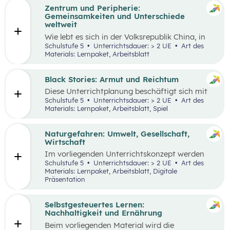
Zentrum und Peripherie:
Gemeinsamkeiten und Unterschiede
weltweit
Wie lebt es sich in der Volksrepublik China, in
Grönland oder in den österreichischen Alpen?
Schulstufe 5
Unterrichtsdauer: > 2 UE
Art des
Welche Gemeinsamkeiten und Unterschiede
Materials: Lernpaket, Arbeitsblatt
gibt es? Menschen weltweit haben die gleichen
Grundbedürfnisse und oft sehr ähnliche
Wünsche. Sie arbeiten in der Regel, sind an
Black Stories: Armut und Reichtum
bestimmten Orten wohnhaft und müssen
Diese Unterrichtplanung beschäftigt sich mit
gleichzeitig mobil sein. Wie diese
dem umfassenden Themenbereich Armut.
Schulstufe 5
Unterrichtsdauer: > 2 UE
Art des
Lebensbereiche konkret ausgestaltet sind und
Methodisch stehen die
Black Stories
– kurze
Materials: Lernpaket, Arbeitsblatt, Spiel
welche Anforderungen sich ergeben, hängt
Geschichten, die sich mit unterschiedlichen
wesentlich von der Region ab, in der die
Ausprägungen von Armut und Reichtum
Menschen leben.
beschäftigen – im Zentrum, wobei der Fokus
Naturgefahren: Umwelt, Gesellschaft,
auf Armut und damit verbundenen
Wirtschaft
Auswirkungen liegt.
Im vorliegenden Unterrichtskonzept werden
natürliche Prozesse und ihre Auswirkungen auf
Schulstufe 5
Unterrichtsdauer: > 2 UE
Art des
die Umwelt, Gesellschaft und Wirtschaft
Materials: Lernpaket, Arbeitsblatt, Digitale
behandelt.
Präsentation
Selbstgesteuertes Lernen:
Nachhaltigkeit und Ernährung
Beim vorliegenden Material wird die