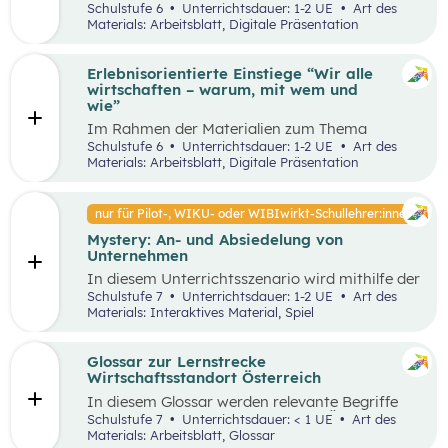
Unterrichtsszenario mit den SDGs (Sustainable
Schulstufe 6
Unterrichtsdauer: 1-2 UE
Art des
und Problemstellungen erkennen, analysieren,
Development Goals) auseinander. Sie wählen ein
Materials: Arbeitsblatt, Digitale Präsentation
beurteilen und erfolgreich bewältigen zu
SDG und entdecken in ihrer Umgebung Orte, an
können.
denen dieses Ziel nicht umgesetzt wurde und
machen ein Foto davon. Anschließend werden
Erlebnisorientierte Einstiege “Wir alle
Verbesserungsvorschläge erarbeitet.
wirtschaften – warum, mit wem und
wie”
Im Rahmen der Materialien zum Thema
“Grundlagen der Wirtschaft” werden drei
Schulstufe 6
Unterrichtsdauer: 1-2 UE
Art des
mögliche Einstiegsideen vorgestellt. Diese
Materials: Arbeitsblatt, Digitale Präsentation
Vorschläge zeichnen sich nicht nur durch ihre
inhaltliche Relevanz aus, sondern sind bewusst
als Erlebnisse konzipiert, um die Schüler:innen
nur für Pilot-, WIKU- oder WIBIwirkt-Schullehrer:innen
aktiv in den Lernprozess einzubinden.
Mystery: An- und Absiedelung von
Unternehmen
In diesem Unterrichtsszenario wird mithilfe der
Methode Mystery das Thema „Ansiedelung von
Schulstufe 7
Unterrichtsdauer: 1-2 UE
Art des
Unternehmen“ vertiefend behandelt. Im
Materials: Interaktives Material, Spiel
Rahmen des Mystery-Spiels finden
Schüler:innen in Kleingruppen die Lösung zu
einer komplexen Fragestellung an der
Glossar zur Lernstrecke
Schnittstelle von Gesellschaft, Wirtschaft und
Wirtschaftsstandort Österreich
Umwelt.
In diesem Glossar werden relevante Begriffe
zum Thema „Wirtschaftsstandort Österreich“
Schulstufe 7
Unterrichtsdauer: < 1 UE
Art des
erklärt. Zusätzlich gibt es Arbeitsblätter zu
Materials: Arbeitsblatt, Glossar