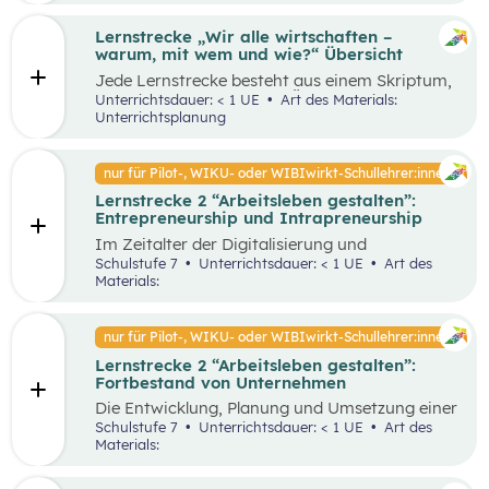
Lernstrecke „Wir alle wirtschaften –
warum, mit wem und wie?“ Übersicht
Jede Lernstrecke besteht aus einem Skriptum,
welches dazu dient einen Überblick über die
Unterrichtsdauer: < 1 UE
Art des Materials:
jeweilige Lernstrecke zu erhalten. Mit
Unterrichtsplanung
dem eigenen Unterrichtsgegenstand
Wirtschaftsbildung erwerben Schüler:innen das
Wissen und entwickeln Fähigkeiten,
nur für Pilot-, WIKU- oder WIBIwirkt-Schullehrer:innen
Einstellungen und Verhaltensbereitschaften, die
Lernstrecke 2 “Arbeitsleben gestalten”:
sie in ökonomisch geprägten Lebenssituationen
Entrepreneurship und Intrapreneurship
benötigen. Diese sollen ihnen dabei helfen,
ökonomische Herausforderungen, Aufgaben
Im Zeitalter der Digitalisierung und
und Problemstellungen erkennen, analysieren,
Globalisierung sowie der dynamischen
Schulstufe 7
Unterrichtsdauer: < 1 UE
Art des
beurteilen und erfolgreich bewältigen zu
Wirtschaft ist es von großer Bedeutung,
Materials:
können.
unternehmerisch zu denken und zu handeln –
sowohl auf individueller als auch
organisatorischer Ebene. Um als Unternehmen
nur für Pilot-, WIKU- oder WIBIwirkt-Schullehrer:innen
am Markt überleben und erfolgreich zu sein,
Lernstrecke 2 “Arbeitsleben gestalten”:
benötigt es Entrepreneur:innen und
Fortbestand von Unternehmen
Intrapreneur:innen, die über bestimmte
Eigenschaften verfügen. Diese spielen eine
Die Entwicklung, Planung und Umsetzung einer
große Rolle in unserer Gesellschaft, indem sie
guten Geschäftsidee ist lediglich der Anfang
Schulstufe 7
Unterrichtsdauer: < 1 UE
Art des
Arbeitsplätze schaffen, Innovationen
eines erfolgreichen Unternehmens. Die
Materials:
voranbringen und das wirtschaftliche
Fortführung und der Erfolg eines
Wachstum fördern. Dieses Unterrichtsszenario
Unternehmens hängen von unterschiedlichen
widmet sich insbesondere den Eigenschaften