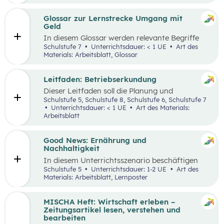
ausgewählten Begriffen.
Glossar zur Lernstrecke Umgang mit
Geld
In diesem Glossar werden relevante Begriffe
zum Thema „Geld“ erklärt. Zusätzlich gibt es
Schulstufe 7
Unterrichtsdauer: < 1 UE
Art des
Arbeitsblätter zu ausgewählten Begriffen.
Materials: Arbeitsblatt, Glossar
Leitfaden: Betriebserkundung
Dieser Leitfaden soll die Planung und
Durchführung von Betriebserkundungen
Schulstufe 5, Schulstufe 8, Schulstufe 6, Schulstufe 7
erleichtern. Im Zuge dieses Leitfadens werden
Unterrichtsdauer: < 1 UE
Art des Materials:
Leitfragen zu folgenden Schwerpunkten
Arbeitsblatt
präsentiert: berufsorientierte, technische,
wirtschaftliche und ökologische
Betriebserkundung.
Good News: Ernährung und
Nachhaltigkeit
In diesem Unterrichtsszenario beschäftigen
sich die Schüler:innen mit positiven
Schulstufe 5
Unterrichtsdauer: 1-2 UE
Art des
Nachrichten und Beispielen aus dem
Materials: Arbeitsblatt, Lernposter
Themenbereich „Ernährung und
Nachhaltigkeit“. Das Ziel dabei ist es,
Handlungsoptionen für den Alltag offenzulegen,
MISCHA Heft: Wirtschaft erleben –
zu diskutieren und in einer abschließenden
Zeitungsartikel lesen, verstehen und
Portfolioaufgabe kreativ zu bearbeiten.
bearbeiten