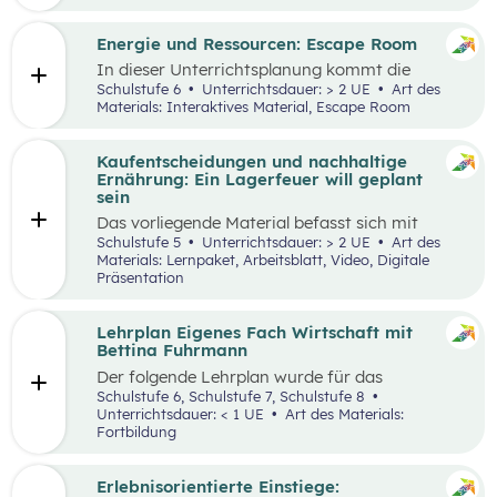
Engpässen in der Energieversorgung und von
Energiesparen gesprochen. Auch die Kosten für
Energie sind seit dem Ukrainekrieg ein
Energie und Ressourcen: Escape Room
omnipräsentes Thema.
In dieser Unterrichtsplanung kommt die
Methode „Escape Room“ zum Einsatz. Ziel ist
Schulstufe 6
Unterrichtsdauer: > 2 UE
Art des
es, Inhalte des Kompetenzbereichs
Materials: Interaktives Material, Escape Room
„Nachhaltiger Umgang mit Energie und
Ressourcen“ spielerisch zu wiederholen und
durch Kooperation bei der Teamarbeit
Kaufentscheidungen und nachhaltige
zwischenmenschliche Kompetenzen zu stärken
Ernährung: Ein Lagerfeuer will geplant
st
und sogenannte 21
Century Skills zu schulen.
sein
Das vorliegende Material befasst sich mit
Kaufentscheidungen, der Herkunft von
Schulstufe 5
Unterrichtsdauer: > 2 UE
Art des
Lebensmitteln, dem Bewusstsein für eine
Materials: Lernpaket, Arbeitsblatt, Video, Digitale
nachhaltige Ernährung sowie mit dem Umgang
Präsentation
mit Lebensmitteln. Das Unterrichtsszenario ist
rund um das
Video „Ein Lagerfeuer will geplant
sein“
aufgebaut. Mit zusätzlich bereitgestellten
Lehrplan Eigenes Fach Wirtschaft mit
Materialien können die im Video
Bettina Fuhrmann
angesprochenen Themenbereiche erarbeitet
Der folgende Lehrplan wurde für das
werden.
Unterrichtsgegenstand “Wirtschaft” für den
Schulstufe 6, Schulstufe 7, Schulstufe 8
Schulpiloten der Stiftung für
Unterrichtsdauer: < 1 UE
Art des Materials:
Wirtschaftsbildung konzipiert. Wirtschaft
Fortbildung
verstehen und gestalten zu lernen steht dabei
im Mittelpunkt.
Erlebnisorientierte Einstiege: