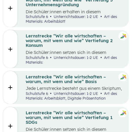
Runde zu Runde verbessern.
Unternehmensgründung
Die Schüler:innen erhalten in diesem
Gedankenexperiment die Möglichkeit ein
Schulstufe 6
Unterrichtsdauer: 1-2 UE
Art des
Unternehmen unter Berücksichtigung von
Materials: Arbeitsblatt
Nachhaltigkeitskriterien zu gründen. Sie
überlegen sich entlang eines vereinfachten
Business Model Canvas, welche Bedürfnisse sie
Lernstrecke “Wir alle wirtschaften –
erfüllen wollen und treffen damit verbundene
warum, mit wem und wie” Vertiefung 2
Entscheidungen. Die Idee wird in einem
Konsum
Elevator Pitch der Klasse präsentiert
Die Schüler:innen setzen sich in diesem
Unterrichtsszenario mit nachhaltigem Konsum
Schulstufe 6
Unterrichtsdauer: 1-2 UE
Art des
auseinander. Sie recherchieren selbstständig zu
Materials:
einem gewählten Produkt oder Unternehmen
und präsentieren ihre Ergebnisse im Weltcafé.
Lernstrecke “Wir alle wirtschaften –
warum, mit wem und wie” Basis
Jede Lernstrecke besteht aus einem Skriptum,
welches dazu dient einen Überblick über die
Schulstufe 6
Unterrichtsdauer: 1-2 UE
Art des
jeweilige Lernstrecke zu erhalten. Mit
Materials: Arbeitsblatt, Digitale Präsentation
dem eigenen Unterrichtsgegenstand
Wirtschaftsbildung erwerben Schüler:innen das
Wissen und entwickeln Fähigkeiten,
Lernstrecke “Wir alle wirtschaften –
Einstellungen und Verhaltensbereitschaften, die
warum, mit wem und wie” Vertiefung 1
sie in ökonomisch geprägten Lebenssituationen
SDGs
benötigen. Diese sollen ihnen dabei helfen,
Die Schüler:innen setzen sich in diesem
ökonomische Herausforderungen, Aufgaben