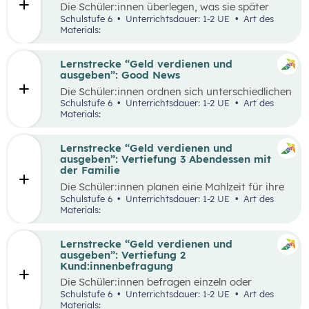
Die Schüler:innen überlegen, was sie später
einmal werden möchten und finden heraus, wie
Schulstufe 6
Unterrichtsdauer: 1-2 UE
Art des
der Beruf aussieht, den sie zukünftig ausüben
Materials:
wollen. Dazu beschaffen sie auf verschiedene
Weise Informationen zum Arbeitsalltag und
erstellen ein kreatives Endprodukt, das sie frei
Lernstrecke “Geld verdienen und
wählen können. In der Wabe findet eine
ausgeben”: Good News
Auseinandersetzung mit den eigenen
Die Schüler:innen ordnen sich unterschiedlichen
Vorstellungen über den Traumberuf und
Geld-Typen zu und diskutieren miteinander die
Schulstufe 6
Unterrichtsdauer: 1-2 UE
Art des
Erkenntnisse aus der Recherche statt.
Tipps, die bei den jeweiligen Geld-Typen zu
Materials:
Außerdem erhalten die Schüler:innen in der
finden sind. Daraus leiten sie Tipps ab, die für
Reflexionsphase die Möglichkeit zu überlegen,
alle Geld-Typen gelten können und überlegen
welche Erkenntnisse ihren Vorstellungen
welche konkreten Tipps sie im Alltag schon in
Lernstrecke “Geld verdienen und
entsprechen und welche anders sind als
ihrem Alter umsetzen können, aber auch wie sie
ausgeben”: Vertiefung 3 Abendessen mit
erwartet.
ihre Eltern beim nachhaltigen Konsum
der Familie
unterstützen.
Die Schüler:innen planen eine Mahlzeit für ihre
Familie und sollen dafür ein vorgegebenes
Schulstufe 6
Unterrichtsdauer: 1-2 UE
Art des
Budget pro Person einhalten. Zur Durchführung
Materials:
gehört die Wahl der Speise, die Erstellung einer
Einkaufsliste, sowie die Schätzung der Preise,
der Einkauf der Zutaten und die Zubereitung
Lernstrecke “Geld verdienen und
der Speise. Im Anschluss werden die
ausgeben”: Vertiefung 2
Schätzungen und die tatsächlichen Ausgaben
Kund:innenbefragung
miteinander verglichen und die Vorgehensweise
Die Schüler:innen befragen einzeln oder
beim Einkauf reflektiert.
paarweise Kund:innen in einem Supermarkt zu
Schulstufe 6
Unterrichtsdauer: 1-2 UE
Art des
den Zahlungsgewohnheiten und versuchen
Materials: