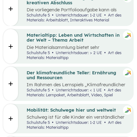
sie in ökonomisch geprägten Lebenssituationen
kreativen Abschluss
benötigen. Diese sollen ihnen dabei helfen,
Die vorliegende Portfolioaufgabe kann als
ökonomische Herausforderungen, Aufgaben
Abschluss des Kompetenzbereichs „Leben und
Schulstufe 5
Unterrichtsdauer: 1-2 UE
Art des
und Problemstellungen erkennen, analysieren,
Wirtschaften im Hinblick auf nachhaltige
Materials: Arbeitsblatt, Interaktives Material
beurteilen und erfolgreich bewältigen zu
Ernährung“ dienen.
können.
Materialtipp: Leben und Wirtschaften in
der Welt – Thema Arbeit
Die Materialsammlung bietet sehr
unterschiedliche Aspekte in Bezug auf das
Schulstufe 5
Unterrichtsdauer: > 2 UE
Art des
Thema Arbeit für den Unterricht.
Materials: Materialtipp
Der klimafreundliche Teller: Ernährung
und Ressourcen
Im Rahmen des Lernspiels „Klimafreundlicher
Teller“ lernen die Schüler:innen
Schulstufe 5
Unterrichtsdauer: < 1 UE
Art des
klimafreundlichere und klimaschädlichere
Materials: Lernpaket, Arbeitsblatt, Video, Spiel
Lebensmittel (gemessen am Wasser- und CO2-
Verbrauch) sowie mögliche Gründe für einen
hohen Ressourcenverbrauch kennen.
Mobilität: Schulwege hier und weltweit
Schulweg ist für alle Kinder ein verständlicher
Begriff und eine weltweite Gemeinsamkeit.
Schulstufe 5
Unterrichtsdauer: 1-2 UE
Art des
Doch der Weg ist durch die Lage der Schule und
Materials: Materialtipp
die Infrastruktur beeinflusst, sodass Schulwege
sehr unterschiedlich aussehen können.