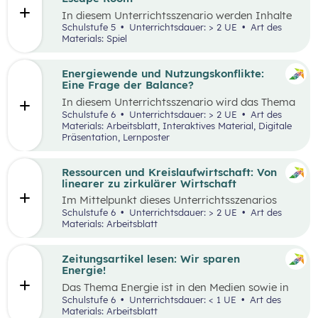
Tätigkeiten im Haushalt aufzeichnen und deren
In diesem Unterrichtsszenario werden Inhalte
Verteilung reflektieren.
des
Kompetenzbereichs
„Leben und
Schulstufe 5
Unterrichtsdauer: > 2 UE
Art des
Wirtschaften im eigenen Umfeld“ spielerisch
Materials: Spiel
wiederholt. Dabei kommt die Methode „Escape
Room“ zum Einsatz. Ziel ist es, durch
Kooperation bei der Teamarbeit
Energiewende und Nutzungskonflikte:
zwischenmenschliche Kompetenzen zu stärken
Eine Frage der Balance?
st
und sogenannte 21
Century Skills zu schulen.
In diesem Unterrichtsszenario wird das Thema
Energiewende und damit einhergehende
Schulstufe 6
Unterrichtsdauer: > 2 UE
Art des
Nutzungskonflikte behandelt. Methodisch wird
Materials: Arbeitsblatt, Interaktives Material, Digitale
zuerst mit einem Wimmelbild gearbeitet, auf
Präsentation, Lernposter
dem unterschiedliche Szenen und Darstellungen
zu Energie, Ressourcen und damit
einhergehender Konflikte zu finden sind.
Ressourcen und Kreislaufwirtschaft: Von
linearer zu zirkulärer Wirtschaft
Im Mittelpunkt dieses Unterrichtsszenarios
steht ein sprachsensibel aufbereiteter Text zum
Schulstufe 6
Unterrichtsdauer: > 2 UE
Art des
Thema verantwortungsvoller Umgang mit
Materials: Arbeitsblatt
Ressourcen. Anhand eines Fahrrads werden die
Fragen nach dem „Wo?“, „Woher?“ und
„Wohin?“ gestellt und die Konzepte „lineares
Zeitungsartikel lesen: Wir sparen
Wirtschaften” und „Kreislaufwirtschaft”
Energie!
erarbeitet.
Das Thema Energie ist in den Medien sowie in
täglichen Gesprächen allgegenwärtig. Dabei
Schulstufe 6
Unterrichtsdauer: < 1 UE
Art des
wird oft von hohem Energieverbrauch, von
Materials: Arbeitsblatt