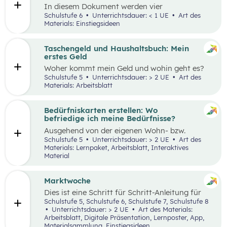
In diesem Dokument werden vier
Einstiegsideen für den Kompetenzbereich
Schulstufe 6
Unterrichtsdauer: < 1 UE
Art des
„Nachhaltiger Umgang mit Energie und
Materials: Einstiegsideen
Ressourcen“ präsentiert.
Taschengeld und Haushaltsbuch: Mein
erstes Geld
Woher kommt mein Geld und wohin geht es?
Was ist ein Haushaltsbuch und wofür brauche
Schulstufe 5
Unterrichtsdauer: > 2 UE
Art des
ich es? Geld ist im Alltag vieler Mensch präsent
Materials: Arbeitsblatt
und begleitet uns unser ganzes Leben lang. In
zwei Unterrichtseinheiten sollen die
Schüler:innen an das Thema Geld herangeführt
Bedürfniskarten erstellen: Wo
werden.
befriedige ich meine Bedürfnisse?
Ausgehend von der eigenen Wohn- bzw.
Schulortgemeinde sollen die Schüler:innen ihre
Schulstufe 5
Unterrichtsdauer: > 2 UE
Art des
Umgebung analysieren und eine eigene
Materials: Lernpaket, Arbeitsblatt, Interaktives
Bedürfniskarte (mit Scribble Maps) erstellen
Material
und so die im Mittelpunkt stehende
Fragestellung beantworten können: „Wo
befriedige ich meine Bedürfnisse?“ Der Fokus
Marktwoche
liegt hierbei vor allem auf der
Dies ist eine Schritt für Schritt-Anleitung für
Bedürfnisbefriedigung durch Unternehmen.
Lehrer:innen, die mit Jugendlichen ein echtes
Schulstufe 5, Schulstufe 6, Schulstufe 7, Schulstufe 8
Verkaufserlebnis organisieren wollen: Vom
Unterrichtsdauer: > 2 UE
Art des Materials:
Einstieg
(Was haben Jugendliche erfunden?)
Arbeitsblatt, Digitale Präsentation, Lernposter, App,
über
Ziele setzen
bis hin zum gesamten
Design
Materialsammlung, Einstiegsideen