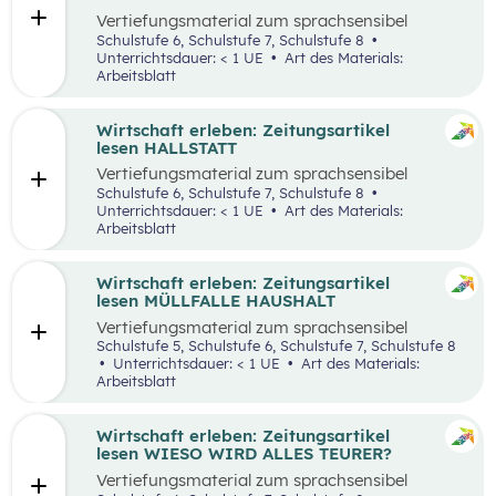
Vertiefungsmaterial zum sprachsensibel
aufbereiteten Zeitungsartikel “Panamakanal
Schulstufe 6, Schulstufe 7, Schulstufe 8
bremst Welthandel”.
Unterrichtsdauer: < 1 UE
Art des Materials:
Arbeitsblatt
Wirtschaft erleben: Zeitungsartikel
lesen HALLSTATT
Vertiefungsmaterial zum sprachsensibel
aufbereiteten Zeitungsartikel “Hallstatt geht
Schulstufe 6, Schulstufe 7, Schulstufe 8
über, Hallstätter gehen unter”.
Unterrichtsdauer: < 1 UE
Art des Materials:
Arbeitsblatt
Wirtschaft erleben: Zeitungsartikel
lesen MÜLLFALLE HAUSHALT
Vertiefungsmaterial zum sprachsensibel
aufbereiteten Zeitungsartikel “Müllfalle
Schulstufe 5, Schulstufe 6, Schulstufe 7, Schulstufe 8
Haushalt”.
Unterrichtsdauer: < 1 UE
Art des Materials:
Arbeitsblatt
Wirtschaft erleben: Zeitungsartikel
lesen WIESO WIRD ALLES TEURER?
Vertiefungsmaterial zum sprachsensibel