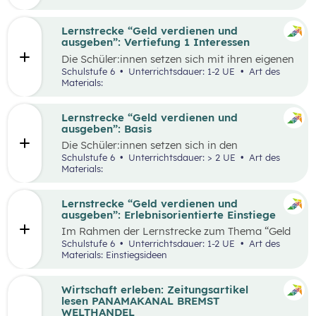
herauszufinden, welche Vor- und Nachteile die
jeweiligen Zahlungsformen haben. Die
Antworten der Supermarktkund:innen werden
Lernstrecke “Geld verdienen und
auf einem Interviewbogen/Fragebogen
ausgeben”: Vertiefung 1 Interessen
festgehalten und in der Klasse gemeinsam mit
Die Schüler:innen setzen sich mit ihren eigenen
der Lehrkraft ausgewertet. Eine weitere
Interessen und Stärken auseinander.
Schulstufe 6
Unterrichtsdauer: 1-2 UE
Art des
Perspektive kann, je nach den örtlichen
Gemeinsam werden verschiedene Stärken und
Materials:
Gegebenheiten, eingenommen werden, indem
Interessen besprochen. Das Kennenlernen der
Händler:innen/Verkäufer:innen auf einem
eigenen Interessen und Stärken soll den
(Wochen-)Markt befragt werden, welche
Schüler:innen zeigen, dass es mit diesem
Lernstrecke “Geld verdienen und
Zahlungsformen sie anbieten und welche Art
Wissen leichter ist den richtigen Beruf für sich
ausgeben”: Basis
der Zahlung sie bevorzugen.
zu finden und die Auseinandersetzung mit
Die Schüler:innen setzen sich in den
einzelnen Berufen wird ermöglicht.
unterschiedlichen Aufgabestellungen rund um
Schulstufe 6
Unterrichtsdauer: > 2 UE
Art des
das Thema Geld mit den Themen Funktionen
Materials:
und Formen des Geldes, Zahlungsformen,
Online-Zahlungen, Berufe Haushaltsplan, und
Konsum auseinander. Außerdem gibt es zwei
Lernstrecke “Geld verdienen und
Bonus-Inhalte zu den Themen „Das kostenlose
ausgeben”: Erlebnisorientierte Einstiege
Handy“ und „Geld-Typ“.
Im Rahmen der Lernstrecke zum Thema “Geld
verdienen und ausgeben”, werden drei mögliche
Schulstufe 6
Unterrichtsdauer: 1-2 UE
Art des
Einstiegsideen vorgestellt. Diese Vorschläge
Materials: Einstiegsideen
zeichnen sich nicht nur durch ihre inhaltliche
Relevanz aus, sondern sind bewusst als
Erlebnisse konzipiert, um die Schüler:innen
Wirtschaft erleben: Zeitungsartikel
aktiv in den Lernprozess einzubinden.
lesen PANAMAKANAL BREMST
WELTHANDEL