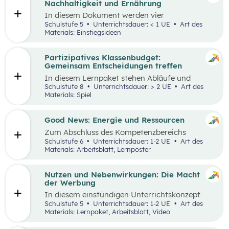
Nachhaltigkeit und Ernährung
In diesem Dokument werden vier
Einstiegsideen für den
Kompetenzbereich
Schulstufe 5
Unterrichtsdauer: < 1 UE
Art des
„Leben und Wirtschaften im Hinblick auf
Materials: Einstiegsideen
nachhaltige Ernährung“ präsentiert. Es handelt
sich immer um Vorschläge, die mit einem
Erlebnis für die Schüler:innen verbunden sind
Partizipatives Klassenbudget:
und wo auch außerschulische Lernorte
Gemeinsam Entscheidungen treffen
miteinbezogen werden.
In diesem Lernpaket stehen Abläufe und
Methoden im Vordergrund, die den
Schulstufe 8
Unterrichtsdauer: > 2 UE
Art des
Schüler:innen helfen sollen, das WIR vor das
Materials: Spiel
ICH zu stellen. Spielerisch erleben die
Schüler:innen als Mobilitäts- und
Ernährungsrat, wie sich Kaufentscheidungen
Good News: Energie und Ressourcen
auf Umwelt, Gesundheit und das Miteinander
Zum Abschluss des Kompetenzbereichs
auswirken.
„Energie und Ressourcen“ beschäftigen sich
Schulstufe 6
Unterrichtsdauer: 1-2 UE
Art des
Schüler:innen mit positiven Nachrichten und
Materials: Arbeitsblatt, Lernposter
Beispielen, damit sie sich von den Problemen,
die in der Lernstrecke besprochen wurden,
nicht überwältigt fühlen.
Nutzen und Nebenwirkungen: Die Macht
der Werbung
In diesem einstündigen Unterrichtskonzept
lernen die Schüler:innen den Nutzen sowie die
Schulstufe 5
Unterrichtsdauer: 1-2 UE
Art des
Vor- und Nachteile von Werbung kennen.
Materials: Lernpaket, Arbeitsblatt, Video