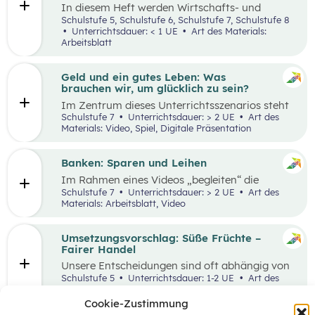
In diesem Heft werden Wirtschafts- und
Lesekompetenz miteinander verknüpft.
Schulstufe 5, Schulstufe 6, Schulstufe 7, Schulstufe 8
Unterrichtsdauer: < 1 UE
Art des Materials:
Arbeitsblatt
Geld und ein gutes Leben: Was
brauchen wir, um glücklich zu sein?
Im Zentrum dieses Unterrichtsszenarios steht
das Planspiel „Nervus Rerum“, welches den
Schulstufe 7
Unterrichtsdauer: > 2 UE
Art des
finanziellen Spielraum als Faktor für ein gutes
Materials: Video, Spiel, Digitale Präsentation
Leben thematisiert. Jugendliche sind oftmals
mit Aussagen konfrontiert, die den
Zusammenhang zwischen Geld und einem
Banken: Sparen und Leihen
guten Leben bewerten.
Im Rahmen eines Videos „begleiten“ die
Schüler:innen eine jugendliche Person bei der
Schulstufe 7
Unterrichtsdauer: > 2 UE
Art des
Erledigung alltäglicher Bankgeschäfte und
Materials: Arbeitsblatt, Video
bekommen so einen ersten Überblick, welche
Rolle Banken in ihrem Leben spielen. In einem
anschließenden Laufdiktat wird das erworbene
Umsetzungsvorschlag: Süße Früchte –
Wissen gefestigt.
Fairer Handel
Unsere Entscheidungen sind oft abhängig von
Entscheidungen, die andere Menschen davor
Schulstufe 5
Unterrichtsdauer: 1-2 UE
Art des
getroffen haben. Wenn wir zum Beispiel
Materials:
einkaufen gehen, können wir nur Waren
Cookie-Zustimmung
kaufen, die auch Unternehmen vorher