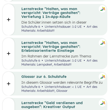
Lernstrecke “Halten, was man
verspricht: Verträge gestalten”:
Vertiefung 1 In-App-Käufe
Die Schüler:innen setzen sich in dieser
Alltagschallenge mit dem eigenen digitalen
Schulstufe 6
Unterrichtsdauer: 1-2 UE
Art des
Konsumverhalten auseinander.
Materials: Arbeitsblatt
Lernstrecke “Halten, was man
verspricht: Verträge gestalten”:
Erlebnisorientierte Einstiege
Im Rahmen der Lernstrecke zum Thema
“Halten, was man verspricht – Verträge
Schulstufe 6
Unterrichtsdauer: 1-2 UE
Art des
gestalten”, werden drei mögliche Einstiegsideen
Materials: Lernpaket, Arbeitsblatt
vorgestellt.
Glossar zur 6. Schulstufe
In diesem Glossar werden relevante Begriffe zu
den Lehrplanpunkten “Energie und Ressourcen”
Schulstufe 6
Unterrichtsdauer: < 1 UE
Art des
sowie “Produktion und Konsum” erklärt.
Materials: Arbeitsblatt, Glossar
Zusätzlich gibt es Arbeitsblätter zu
ausgewählten Begriffen.
Lernstrecke “Geld verdienen und
ausgeben”: Kreativer Output