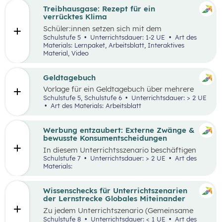
Treibhausgase: Rezept für ein
verrücktes Klima
Schüler:innen
setzen sich mit dem
menschengemachten und natürlichen
Schulstufe 5
Unterrichtsdauer: 1-2 UE
Art des
Treibhauseffekt sowie daraus resultierenden
Materials: Lernpaket, Arbeitsblatt, Interaktives
Folgen in unterschiedlichen Lebens- und
Material, Video
Wirtschaftsbereichen auseinander. Außerdem
reflektieren sie die eigene Rolle in der Mensch-
Umwelt-Beziehung
und
erarbeiten in einem
Geldtagebuch
Kopfstand-Brainstorming individuelle und
Vorlage für ein Geldtagebuch über mehrere
kollektive Handlungsoptionen zur
Wochen im Excel Format
Schulstufe 5, Schulstufe 6
Unterrichtsdauer: > 2 UE
Klimawandelanpassung
.
Art des Materials: Arbeitsblatt
Werbung entzaubert: Externe Zwänge &
bewusste Konsumentscheidungen
In diesem Unterrichtsszenario beschäftigen
sich die Schüler:innen mit den Themen
Schulstufe 7
Unterrichtsdauer: > 2 UE
Art des
„Werbung“ und „Konsumentscheidungen“. Zu
Materials:
Beginn des Materials steht ein Video von
die_chefredaktion
über Influencer:innen im
Zentrum. Davon ausgehend werden
Wissenschecks für Unterrichtszenarien
unterschiedliche externe Zwänge sowie Vor-
der Lernstrecke Globales Miteinander
und Nachteile von Werbungen erarbeitet.
Zu jedem
Unterrichtszenario (Gemeinsame
Vertiefung) wie
z.B.:
Globalisierung und ich,
Schulstufe 8
Unterrichtsdauer: < 1 UE
Art des