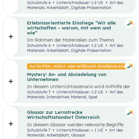
Unterrichtsszenario mit den SDGs (Sustainable
Schulstufe 6
Unterrichtsdauer: 1-2 UE
Art des
und Problemstellungen erkennen, analysieren,
Development Goals) auseinander. Sie wählen ein
Materials: Arbeitsblatt, Digitale Präsentation
beurteilen und erfolgreich bewältigen zu
SDG und entdecken in ihrer Umgebung Orte, an
können.
denen dieses Ziel nicht umgesetzt wurde und
machen ein Foto davon. Anschließend werden
Erlebnisorientierte Einstiege “Wir alle
Verbesserungsvorschläge erarbeitet.
wirtschaften – warum, mit wem und
wie”
Im Rahmen der Materialien zum Thema
“Grundlagen der Wirtschaft” werden drei
Schulstufe 6
Unterrichtsdauer: 1-2 UE
Art des
mögliche Einstiegsideen vorgestellt. Diese
Materials: Arbeitsblatt, Digitale Präsentation
Vorschläge zeichnen sich nicht nur durch ihre
inhaltliche Relevanz aus, sondern sind bewusst
als Erlebnisse konzipiert, um die Schüler:innen
nur für Pilot-, WIKU- oder WIBIwirkt-Schullehrer:innen
aktiv in den Lernprozess einzubinden.
Mystery: An- und Absiedelung von
Unternehmen
In diesem Unterrichtsszenario wird mithilfe der
Methode Mystery das Thema „Ansiedelung von
Schulstufe 7
Unterrichtsdauer: 1-2 UE
Art des
Unternehmen“ vertiefend behandelt. Im
Materials: Interaktives Material, Spiel
Rahmen des Mystery-Spiels finden
Schüler:innen in Kleingruppen die Lösung zu
einer komplexen Fragestellung an der
Glossar zur Lernstrecke
Schnittstelle von Gesellschaft, Wirtschaft und
Wirtschaftsstandort Österreich
Umwelt.
In diesem Glossar werden relevante Begriffe
zum Thema „Wirtschaftsstandort Österreich“
Schulstufe 7
Unterrichtsdauer: < 1 UE
Art des
erklärt. Zusätzlich gibt es Arbeitsblätter zu
Materials: Arbeitsblatt, Glossar