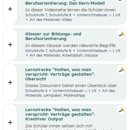
ihren Lernprozess zu übernehmen.
Berufsorientierung: Das Kern-Modell
In dieser Videoreihe lernen die Schüler:innen
wie sie selbstbewusst auftreten, authentisch
Schulstufe 7, Schulstufe 8
Unterrichtsdauer: < 1 UE
wirken und gleichzeitig Menschen von sich
Art des Materials: Video
überzeugen können.
Glossar zur Bildungs- und
Berufsorientierung
In diesem Glossar werden relevante Begriffe
zum Thema „Bildungs- und Berufsorientierung“
Schulstufe 7, Schulstufe 8
Unterrichtsdauer: < 1 UE
erklärt. Zusätzlich gibt es Arbeitsblätter zu
Art des Materials: Arbeitsblatt, Glossar
ausgewählten Begriffen.
Lernstrecke “Halten, was man
verspricht: Verträge gestalten”:
Übersicht
Dieses Dokument bietet einen Überblick über
alle Materialien, die für die Lerntrecke “Halten,
Schulstufe 6
Unterrichtsdauer: < 1 UE
Art des
was man verspricht – Verträge gestalten” für
Materials: Lernpaket, Materialtipp
die 6. Schulstufe zur Verfügung stehen.
Lernstrecke “Halten, was man
verspricht: Verträge gestalten”:
Kreativer Output
Die Schüler:innen setzen sich mit