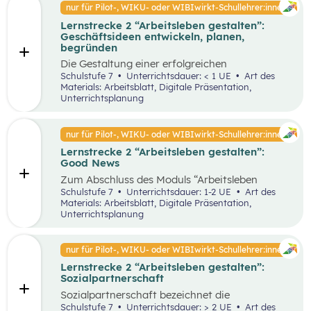
Faktoren ab. Demzufolge wird in diesem
nur für Pilot-, WIKU- oder WIBIwirkt-Schullehrer:innen
von Entrepreneur:innen und
Unterrichtsszenario auf entscheidende
Intrapreneur:innen.
Lernstrecke 2 “Arbeitsleben gestalten”:
Kriterien für das langfristige Bestehen von
Geschäftsideen entwickeln, planen,
Unternehmen näher eingegangen.
begründen
Die Gestaltung einer erfolgreichen
Geschäftsidee ist der erste Schritt in die
Schulstufe 7
Unterrichtsdauer: < 1 UE
Art des
Selbstständigkeit und die Basis für ein
Materials: Arbeitsblatt, Digitale Präsentation,
erfolgreiches Unternehmen. In diesem
Unterrichtsplanung
Unterrichtsszenario wird anhand des
vereinfachten St. Galler Managementmodell ein
erfolgreiches Unternehmen analysiert. Des
nur für Pilot-, WIKU- oder WIBIwirkt-Schullehrer:innen
Weiteren wird auf die Motive für die Gründung
Lernstrecke 2 “Arbeitsleben gestalten”:
von Unternehmen näher eingegangen.
Good News
Zum Abschluss des Moduls “Arbeitsleben
gestalten” ist es wichtig, dass die Schüler:innen
Schulstufe 7
Unterrichtsdauer: 1-2 UE
Art des
sich mit positiven Nachrichten und Beispielen
Materials: Arbeitsblatt, Digitale Präsentation,
auseinandersetzen, um nicht von den
Unterrichtsplanung
Herausforderungen der Arbeitswelt überwältigt
zu werden. Innerhalb der Good News Phase
sollen die Schüler:innen nochmals den Bereich
nur für Pilot-, WIKU- oder WIBIwirkt-Schullehrer:innen
Entrepreneurship anhand einer sehr
Lernstrecke 2 “Arbeitsleben gestalten”:
erfolgreichen Unternehmensgründung (Zotter)
Sozialpartnerschaft
erarbeiten. Dies soll dabei helfen, dass komplexe
Thema für die Schüler:innen stärker zu
Sozialpartnerschaft bezeichnet die
vertiefen.
Zusammenarbeit zwischen Arbeitgeber:innen
Schulstufe 7
Unterrichtsdauer: > 2 UE
Art des