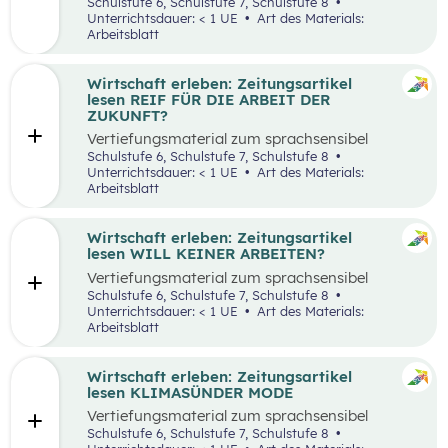
aufbereiteten Zeitungsartikel “Spannende
Schulstufe 6, Schulstufe 7, Schulstufe 8
Suche nach Ferialjobs”.
Unterrichtsdauer: < 1 UE
Art des Materials:
Arbeitsblatt
Wirtschaft erleben: Zeitungsartikel
lesen REIF FÜR DIE ARBEIT DER
ZUKUNFT?
Vertiefungsmaterial zum sprachsensibel
aufbereiteten Zeitungsartikel “Reif für die
Schulstufe 6, Schulstufe 7, Schulstufe 8
Arbeit der Zukunft?”.
Unterrichtsdauer: < 1 UE
Art des Materials:
Arbeitsblatt
Wirtschaft erleben: Zeitungsartikel
lesen WILL KEINER ARBEITEN?
Vertiefungsmaterial zum sprachsensibel
aufbereiteten Zeitungsartikel “Will keiner
Schulstufe 6, Schulstufe 7, Schulstufe 8
arbeiten?”.
Unterrichtsdauer: < 1 UE
Art des Materials:
Arbeitsblatt
Wirtschaft erleben: Zeitungsartikel
lesen KLIMASÜNDER MODE
Vertiefungsmaterial zum sprachsensibel
aufbereiteten Zeitungsartikel “Klimasünder
Schulstufe 6, Schulstufe 7, Schulstufe 8
Mode”.