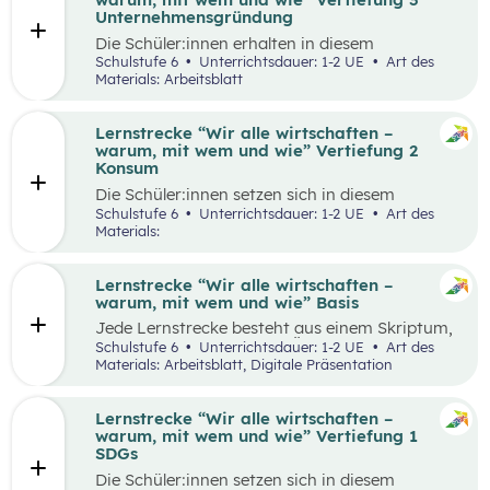
Runde zu Runde verbessern.
Unternehmensgründung
Die Schüler:innen erhalten in diesem
Gedankenexperiment die Möglichkeit ein
Schulstufe 6
Unterrichtsdauer: 1-2 UE
Art des
Unternehmen unter Berücksichtigung von
Materials: Arbeitsblatt
Nachhaltigkeitskriterien zu gründen. Sie
überlegen sich entlang eines vereinfachten
Business Model Canvas, welche Bedürfnisse sie
Lernstrecke “Wir alle wirtschaften –
erfüllen wollen und treffen damit verbundene
warum, mit wem und wie” Vertiefung 2
Entscheidungen. Die Idee wird in einem
Konsum
Elevator Pitch der Klasse präsentiert
Die Schüler:innen setzen sich in diesem
Unterrichtsszenario mit nachhaltigem Konsum
Schulstufe 6
Unterrichtsdauer: 1-2 UE
Art des
auseinander. Sie recherchieren selbstständig zu
Materials:
einem gewählten Produkt oder Unternehmen
und präsentieren ihre Ergebnisse im Weltcafé.
Lernstrecke “Wir alle wirtschaften –
warum, mit wem und wie” Basis
Jede Lernstrecke besteht aus einem Skriptum,
welches dazu dient einen Überblick über die
Schulstufe 6
Unterrichtsdauer: 1-2 UE
Art des
jeweilige Lernstrecke zu erhalten. Mit
Materials: Arbeitsblatt, Digitale Präsentation
dem eigenen Unterrichtsgegenstand
Wirtschaftsbildung erwerben Schüler:innen das
Wissen und entwickeln Fähigkeiten,
Lernstrecke “Wir alle wirtschaften –
Einstellungen und Verhaltensbereitschaften, die
warum, mit wem und wie” Vertiefung 1
sie in ökonomisch geprägten Lebenssituationen
SDGs
benötigen. Diese sollen ihnen dabei helfen,
Die Schüler:innen setzen sich in diesem
ökonomische Herausforderungen, Aufgaben