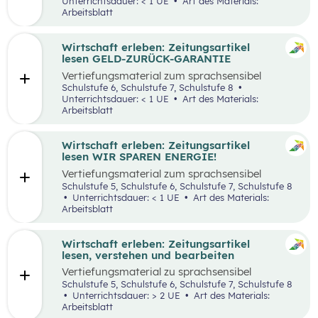
Unterrichtsdauer: < 1 UE
Art des Materials:
Arbeitsblatt
Wirtschaft erleben: Zeitungsartikel
lesen GELD-ZURÜCK-GARANTIE
Vertiefungsmaterial zum sprachsensibel
aufbereiteten Zeitungsartikel “Reich werden
Schulstufe 6, Schulstufe 7, Schulstufe 8
mit Geld-zurück-Garantie?”.
Unterrichtsdauer: < 1 UE
Art des Materials:
Arbeitsblatt
Wirtschaft erleben: Zeitungsartikel
lesen WIR SPAREN ENERGIE!
Vertiefungsmaterial zum sprachsensibel
aufbereiteten Zeitungsartikel “Wir sparen
Schulstufe 5, Schulstufe 6, Schulstufe 7, Schulstufe 8
Energie”.
Unterrichtsdauer: < 1 UE
Art des Materials:
Arbeitsblatt
Wirtschaft erleben: Zeitungsartikel
lesen, verstehen und bearbeiten
Vertiefungsmaterial zu sprachsensibel
aufbereiteten Zeitungsartikeln.
Schulstufe 5, Schulstufe 6, Schulstufe 7, Schulstufe 8
Unterrichtsdauer: > 2 UE
Art des Materials:
Arbeitsblatt