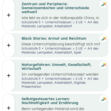
Zentrum und Peripherie:
Gemeinsamkeiten und Unterschiede
weltweit
Wie lebt es sich in der Volksrepublik China, in
Grönland oder in den österreichischen Alpen?
Schulstufe 5
Unterrichtsdauer: > 2 UE
Art des
Welche Gemeinsamkeiten und Unterschiede
Materials: Lernpaket, Arbeitsblatt
gibt es? Menschen weltweit haben die gleichen
Grundbedürfnisse und oft sehr ähnliche
Wünsche. Sie arbeiten in der Regel, sind an
Black Stories: Armut und Reichtum
bestimmten Orten wohnhaft und müssen
Diese Unterrichtplanung beschäftigt sich mit
gleichzeitig mobil sein. Wie diese
dem umfassenden Themenbereich Armut.
Schulstufe 5
Unterrichtsdauer: > 2 UE
Art des
Lebensbereiche konkret ausgestaltet sind und
Methodisch stehen die
Black Stories
– kurze
Materials: Lernpaket, Arbeitsblatt, Spiel
welche Anforderungen sich ergeben, hängt
Geschichten, die sich mit unterschiedlichen
wesentlich von der Region ab, in der die
Ausprägungen von Armut und Reichtum
Menschen leben.
beschäftigen – im Zentrum, wobei der Fokus
Naturgefahren: Umwelt, Gesellschaft,
auf Armut und damit verbundenen
Wirtschaft
Auswirkungen liegt.
Im vorliegenden Unterrichtskonzept werden
natürliche Prozesse und ihre Auswirkungen auf
Schulstufe 5
Unterrichtsdauer: > 2 UE
Art des
die Umwelt, Gesellschaft und Wirtschaft
Materials: Lernpaket, Arbeitsblatt, Digitale
behandelt.
Präsentation
Selbstgesteuertes Lernen:
Nachhaltigkeit und Ernährung
Beim vorliegenden Material wird die