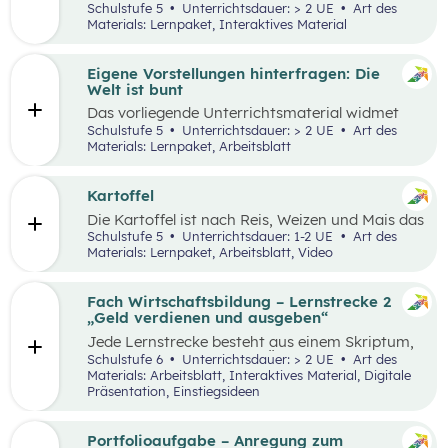
Lernumgebung via
chabaDoo
zur Verfügung
Schulstufe 5
Unterrichtsdauer: > 2 UE
Art des
gestellt und mit einem analogen Lernplan (M2)
Materials: Lernpaket, Interaktives Material
ergänzt.
Eigene Vorstellungen hinterfragen: Die
Welt ist bunt
Das vorliegende Unterrichtsmaterial widmet
sich dem Thema Stereotype – insbesondere in
Schulstufe 5
Unterrichtsdauer: > 2 UE
Art des
Bezug auf Afrika – und kann als Einstieg in das
Materials: Lernpaket, Arbeitsblatt
Thema „Leben und Wirtschaften in aller Welt“
dienen. Mithilfe einer Einstiegsgeschichte und
visuellem Input soll den Schüler:innen
Kartoffel
ermöglicht werden, ihr eigenes Afrikabild zu
Die Kartoffel ist nach Reis, Weizen und Mais das
hinterfragen, zu dekonstruieren und zu
viertwichtigste Grundnahrungsmittel der
Schulstufe 5
Unterrichtsdauer: 1-2 UE
Art des
rekonstruieren.
Menschheit. Weltweit gibt es rund 5.000
Materials: Lernpaket, Arbeitsblatt, Video
essbare Sorten. Daher kann sich die
Kartoffelpflanze gut an regionale Bedingungen
anpassen. Die Unterrichtsmaterialien
Fach Wirtschaftsbildung – Lernstrecke 2
behandeln einerseits gesellschaftliche sowie
„Geld verdienen und ausgeben“
naturräumliche Bedingungen der
Jede Lernstrecke besteht aus einem Skriptum,
landwirtschaftlichen Produktion. Wesentliche
welches dazu dient einen Überblick über die
Schulstufe 6
Unterrichtsdauer: > 2 UE
Art des
Charakteristika der räumlichen Umwelt werden
jeweilige Lernstrecke zu erhalten. Mit
Materials: Arbeitsblatt, Interaktives Material, Digitale
am Fallbeispiel Kartoffel erhoben und
dem eigenen Unterrichtsgegenstand
Präsentation, Einstiegsideen
beschrieben.
Wirtschaftsbildung erwerben Schüler:innen das
Wissen und entwickeln Fähigkeiten,
Einstellungen und Verhaltensbereitschaften, die
Portfolioaufgabe – Anregung zum