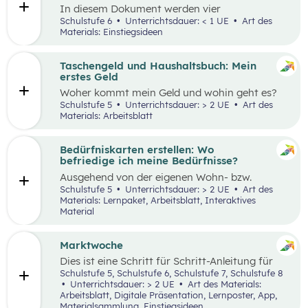
In diesem Dokument werden vier
Einstiegsideen für den Kompetenzbereich
Schulstufe 6
Unterrichtsdauer: < 1 UE
Art des
„Nachhaltiger Umgang mit Energie und
Materials: Einstiegsideen
Ressourcen“ präsentiert.
Taschengeld und Haushaltsbuch: Mein
erstes Geld
Woher kommt mein Geld und wohin geht es?
Was ist ein Haushaltsbuch und wofür brauche
Schulstufe 5
Unterrichtsdauer: > 2 UE
Art des
ich es? Geld ist im Alltag vieler Mensch präsent
Materials: Arbeitsblatt
und begleitet uns unser ganzes Leben lang. In
zwei Unterrichtseinheiten sollen die
Schüler:innen an das Thema Geld herangeführt
Bedürfniskarten erstellen: Wo
werden.
befriedige ich meine Bedürfnisse?
Ausgehend von der eigenen Wohn- bzw.
Schulortgemeinde sollen die Schüler:innen ihre
Schulstufe 5
Unterrichtsdauer: > 2 UE
Art des
Umgebung analysieren und eine eigene
Materials: Lernpaket, Arbeitsblatt, Interaktives
Bedürfniskarte (mit Scribble Maps) erstellen
Material
und so die im Mittelpunkt stehende
Fragestellung beantworten können: „Wo
befriedige ich meine Bedürfnisse?“ Der Fokus
Marktwoche
liegt hierbei vor allem auf der
Dies ist eine Schritt für Schritt-Anleitung für
Bedürfnisbefriedigung durch Unternehmen.
Lehrer:innen, die mit Jugendlichen ein echtes
Schulstufe 5, Schulstufe 6, Schulstufe 7, Schulstufe 8
Verkaufserlebnis organisieren wollen: Vom
Unterrichtsdauer: > 2 UE
Art des Materials:
Einstieg
(Was haben Jugendliche erfunden?)
Arbeitsblatt, Digitale Präsentation, Lernposter, App,
über
Ziele setzen
bis hin zum gesamten
Design
Materialsammlung, Einstiegsideen