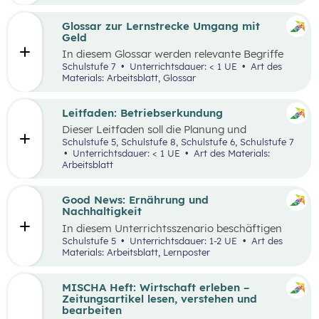
ausgewählten Begriffen.
Glossar zur Lernstrecke Umgang mit
Geld
In diesem Glossar werden relevante Begriffe
zum Thema „Geld“ erklärt. Zusätzlich gibt es
Schulstufe 7
Unterrichtsdauer: < 1 UE
Art des
Arbeitsblätter zu ausgewählten Begriffen.
Materials: Arbeitsblatt, Glossar
Leitfaden: Betriebserkundung
Dieser Leitfaden soll die Planung und
Durchführung von Betriebserkundungen
Schulstufe 5, Schulstufe 8, Schulstufe 6, Schulstufe 7
erleichtern. Im Zuge dieses Leitfadens werden
Unterrichtsdauer: < 1 UE
Art des Materials:
Leitfragen zu folgenden Schwerpunkten
Arbeitsblatt
präsentiert: berufsorientierte, technische,
wirtschaftliche und ökologische
Betriebserkundung.
Good News: Ernährung und
Nachhaltigkeit
In diesem Unterrichtsszenario beschäftigen
sich die Schüler:innen mit positiven
Schulstufe 5
Unterrichtsdauer: 1-2 UE
Art des
Nachrichten und Beispielen aus dem
Materials: Arbeitsblatt, Lernposter
Themenbereich „Ernährung und
Nachhaltigkeit“. Das Ziel dabei ist es,
Handlungsoptionen für den Alltag offenzulegen,
MISCHA Heft: Wirtschaft erleben –
zu diskutieren und in einer abschließenden
Zeitungsartikel lesen, verstehen und
Portfolioaufgabe kreativ zu bearbeiten.
bearbeiten