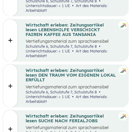
aufbereiteten Zeitungsartikel “Wieso wird alles
Schulstufe 6, Schulstufe 7, Schulstufe 8
teurer?”.
Unterrichtsdauer: < 1 UE
Art des Materials:
Arbeitsblatt
Wirtschaft erleben: Zeitungsartikel
lesen LEBENSHILFE VERSCHICKT
FAIREN KAFFEE AUS TANSANIA
Vertiefungsmaterial zum sprachsensibel
aufbereiteten Zeitungsartikel “Lebenshilfe
Schulstufe 6, Schulstufe 7, Schulstufe 8
verschickt fairen Kaffee aus Tansania”.
Unterrichtsdauer: < 1 UE
Art des Materials:
Arbeitsblatt
Wirtschaft erleben: Zeitungsartikel
lesen DEN TRAUM VOM EIGENEN LOKAL
ERFÜLLT
Vertiefungsmaterial zum sprachsensibel
aufbereiteten Zeitungsartikel “Den Traum vom
Schulstufe 6, Schulstufe 7, Schulstufe 8
eigenen Lokal erfüllt”.
Unterrichtsdauer: < 1 UE
Art des Materials:
Arbeitsblatt
Wirtschaft erleben: Zeitungsartikel
lesen SUCHE NACH FERIALJOBS
Vertiefungsmaterial zum sprachsensibel