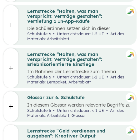
Lernstrecke “Halten, was man
verspricht: Verträge gestalten”:
Vertiefung 1 In-App-Käufe
Die Schüler:innen setzen sich in dieser
Alltagschallenge mit dem eigenen digitalen
Schulstufe 6
Unterrichtsdauer: 1-2 UE
Art des
Konsumverhalten auseinander.
Materials: Arbeitsblatt
Lernstrecke “Halten, was man
verspricht: Verträge gestalten”:
Erlebnisorientierte Einstiege
Im Rahmen der Lernstrecke zum Thema
“Halten, was man verspricht – Verträge
Schulstufe 6
Unterrichtsdauer: 1-2 UE
Art des
gestalten”, werden drei mögliche Einstiegsideen
Materials: Lernpaket, Arbeitsblatt
vorgestellt.
Glossar zur 6. Schulstufe
In diesem Glossar werden relevante Begriffe zu
den Lehrplanpunkten “Energie und Ressourcen”
Schulstufe 6
Unterrichtsdauer: < 1 UE
Art des
sowie “Produktion und Konsum” erklärt.
Materials: Arbeitsblatt, Glossar
Zusätzlich gibt es Arbeitsblätter zu
ausgewählten Begriffen.
Lernstrecke “Geld verdienen und
ausgeben”: Kreativer Output