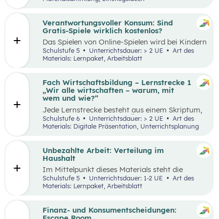
Thinking-Prozess
,
Preis berechnen
,
Verkaufsstand vorbereiten
… wird alles genau
beschrieben. Tipps und Tricks rund um den
Verantwortungsvoller Konsum: Sind
Markt-Tag selbst, sowie ein Vorschlag, wie das
Gratis-Spiele wirklich kostenlos?
Erlebnis gefeiert und präsentiert werden kann,
Das Spielen von Online-Spielen wird bei Kindern
sind ebenfalls enthalten.
und Jugendlichen immer beliebter. Während
Schulstufe 5
Unterrichtsdauer: > 2 UE
Art des
Spielen viele Vorteile mit sich bringt, ist es
Materials: Lernpaket, Arbeitsblatt
dennoch wichtig, Schüler:innen möglichst früh
auf potenzielle Gefahren und Risiken
aufmerksam zu machen. Das vorliegende Lehr-
Fach Wirtschaftsbildung – Lernstrecke 1
und Lernmaterial setzt sich aus zwei
„Wir alle wirtschaften – warum, mit
aufeinander aufbauenden Teilen zusammen, die
wem und wie?“
jeweils in ein bis zwei Unterrichtseinheiten
Jede Lernstrecke besteht aus einem Skriptum,
abgehandelt werden können.
welches dazu dient einen Überblick über die
Schulstufe 6
Unterrichtsdauer: > 2 UE
Art des
jeweilige Lernstrecke zu erhalten. Mit
Materials: Digitale Präsentation, Unterrichtsplanung
dem eigenen Unterrichtsgegenstand
Wirtschaftsbildung erwerben Schüler:innen das
Wissen und entwickeln Fähigkeiten,
Unbezahlte Arbeit: Verteilung im
Einstellungen und Verhaltensbereitschaften, die
Haushalt
sie in ökonomisch geprägten Lebenssituationen
Im Mittelpunkt dieses Materials steht die
benötigen. Diese sollen ihnen dabei helfen,
Auseinandersetzung mit (unbezahlter) Arbeit
Schulstufe 5
Unterrichtsdauer: 1-2 UE
Art des
ökonomische Herausforderungen, Aufgaben
und deren Verteilung. Der Schwerpunkt liegt
Materials: Lernpaket, Arbeitsblatt
und Problemstellungen erkennen, analysieren,
dabei auf theatralen und kreativen Methoden,
beurteilen und erfolgreich bewältigen zu
sowie dem Arbeiten mit Statistiken. Mit
können.
Beispielen wird an die Lebenswelt der
Finanz- und Konsumentscheidungen:
Schüler:innen angeknüpft, die selbst unbezahlte
Escape Room