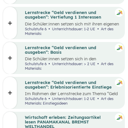
herauszufinden, welche Vor- und Nachteile die
jeweiligen Zahlungsformen haben. Die
Antworten der Supermarktkund:innen werden
Lernstrecke “Geld verdienen und
auf einem Interviewbogen/Fragebogen
ausgeben”: Vertiefung 1 Interessen
festgehalten und in der Klasse gemeinsam mit
Die Schüler:innen setzen sich mit ihren eigenen
der Lehrkraft ausgewertet. Eine weitere
Interessen und Stärken auseinander.
Schulstufe 6
Unterrichtsdauer: 1-2 UE
Art des
Perspektive kann, je nach den örtlichen
Gemeinsam werden verschiedene Stärken und
Materials:
Gegebenheiten, eingenommen werden, indem
Interessen besprochen. Das Kennenlernen der
Händler:innen/Verkäufer:innen auf einem
eigenen Interessen und Stärken soll den
(Wochen-)Markt befragt werden, welche
Schüler:innen zeigen, dass es mit diesem
Lernstrecke “Geld verdienen und
Zahlungsformen sie anbieten und welche Art
Wissen leichter ist den richtigen Beruf für sich
ausgeben”: Basis
der Zahlung sie bevorzugen.
zu finden und die Auseinandersetzung mit
Die Schüler:innen setzen sich in den
einzelnen Berufen wird ermöglicht.
unterschiedlichen Aufgabestellungen rund um
Schulstufe 6
Unterrichtsdauer: > 2 UE
Art des
das Thema Geld mit den Themen Funktionen
Materials:
und Formen des Geldes, Zahlungsformen,
Online-Zahlungen, Berufe Haushaltsplan, und
Konsum auseinander. Außerdem gibt es zwei
Lernstrecke “Geld verdienen und
Bonus-Inhalte zu den Themen „Das kostenlose
ausgeben”: Erlebnisorientierte Einstiege
Handy“ und „Geld-Typ“.
Im Rahmen der Lernstrecke zum Thema “Geld
verdienen und ausgeben”, werden drei mögliche
Schulstufe 6
Unterrichtsdauer: 1-2 UE
Art des
Einstiegsideen vorgestellt. Diese Vorschläge
Materials: Einstiegsideen
zeichnen sich nicht nur durch ihre inhaltliche
Relevanz aus, sondern sind bewusst als
Erlebnisse konzipiert, um die Schüler:innen
Wirtschaft erleben: Zeitungsartikel
aktiv in den Lernprozess einzubinden.
lesen PANAMAKANAL BREMST
WELTHANDEL