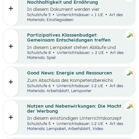
Nachhaltigkeit und Ernährung
In diesem Dokument werden vier
Einstiegsideen für den
Kompetenzbereich
Schulstufe 5
Unterrichtsdauer: < 1 UE
Art des
„Leben und Wirtschaften im Hinblick auf
Materials: Einstiegsideen
nachhaltige Ernährung“ präsentiert. Es handelt
sich immer um Vorschläge, die mit einem
Erlebnis für die Schüler:innen verbunden sind
Partizipatives Klassenbudget:
und wo auch außerschulische Lernorte
Gemeinsam Entscheidungen treffen
miteinbezogen werden.
In diesem Lernpaket stehen Abläufe und
Methoden im Vordergrund, die den
Schulstufe 8
Unterrichtsdauer: > 2 UE
Art des
Schüler:innen helfen sollen, das WIR vor das
Materials: Spiel
ICH zu stellen. Spielerisch erleben die
Schüler:innen als Mobilitäts- und
Ernährungsrat, wie sich Kaufentscheidungen
Good News: Energie und Ressourcen
auf Umwelt, Gesundheit und das Miteinander
Zum Abschluss des Kompetenzbereichs
auswirken.
„Energie und Ressourcen“ beschäftigen sich
Schulstufe 6
Unterrichtsdauer: 1-2 UE
Art des
Schüler:innen mit positiven Nachrichten und
Materials: Arbeitsblatt, Lernposter
Beispielen, damit sie sich von den Problemen,
die in der Lernstrecke besprochen wurden,
nicht überwältigt fühlen.
Nutzen und Nebenwirkungen: Die Macht
der Werbung
In diesem einstündigen Unterrichtskonzept
lernen die Schüler:innen den Nutzen sowie die
Schulstufe 5
Unterrichtsdauer: 1-2 UE
Art des
Vor- und Nachteile von Werbung kennen.
Materials: Lernpaket, Arbeitsblatt, Video