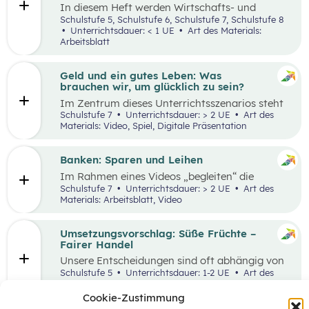
In diesem Heft werden Wirtschafts- und
Lesekompetenz miteinander verknüpft.
Schulstufe 5, Schulstufe 6, Schulstufe 7, Schulstufe 8
Unterrichtsdauer: < 1 UE
Art des Materials:
Arbeitsblatt
Geld und ein gutes Leben: Was
brauchen wir, um glücklich zu sein?
Im Zentrum dieses Unterrichtsszenarios steht
das Planspiel „Nervus Rerum“, welches den
Schulstufe 7
Unterrichtsdauer: > 2 UE
Art des
finanziellen Spielraum als Faktor für ein gutes
Materials: Video, Spiel, Digitale Präsentation
Leben thematisiert. Jugendliche sind oftmals
mit Aussagen konfrontiert, die den
Zusammenhang zwischen Geld und einem
Banken: Sparen und Leihen
guten Leben bewerten.
Im Rahmen eines Videos „begleiten“ die
Schüler:innen eine jugendliche Person bei der
Schulstufe 7
Unterrichtsdauer: > 2 UE
Art des
Erledigung alltäglicher Bankgeschäfte und
Materials: Arbeitsblatt, Video
bekommen so einen ersten Überblick, welche
Rolle Banken in ihrem Leben spielen. In einem
anschließenden Laufdiktat wird das erworbene
Umsetzungsvorschlag: Süße Früchte –
Wissen gefestigt.
Fairer Handel
Unsere Entscheidungen sind oft abhängig von
Entscheidungen, die andere Menschen davor
Schulstufe 5
Unterrichtsdauer: 1-2 UE
Art des
getroffen haben. Wenn wir zum Beispiel
Materials:
einkaufen gehen, können wir nur Waren
Cookie-Zustimmung
kaufen, die auch Unternehmen vorher