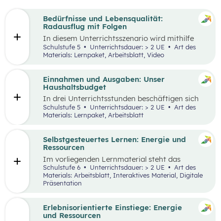
Bedürfnisse und Lebensqualität:
Radausflug mit Folgen
In diesem Unterrichtsszenario wird mithilfe
eines Kurzvideos und zusätzlichem Material der
Schulstufe 5
Unterrichtsdauer: > 2 UE
Art des
Fokus auf finanzielle Entscheidungen und
Materials: Lernpaket, Arbeitsblatt, Video
Bedürfnisse gelegt. Kinder und Jugendliche
stehen oftmals bereits vor finanziellen
Entscheidungen. Dabei gilt es, Bedürfnisse und
Einnahmen und Ausgaben: Unser
Prioritäten, aber auch die eigenen finanziellen
Haushaltsbudget
Möglichkeiten zu berücksichtigen. Oft möchte
In drei Unterrichtsstunden beschäftigen sich
man mehr haben, als man sich leisten kann und
die Schüler:innen mit den Einnahmen und
Schulstufe 5
Unterrichtsdauer: > 2 UE
Art des
muss aufgrund der Knappheit auf etwas
Ausgaben von Haushalten.
Materials: Lernpaket, Arbeitsblatt
verzichten. Konsum ist jedoch nicht die einzige
Möglichkeit der Bedürfnisbefriedigung.
Selbstgesteuertes Lernen: Energie und
Ressourcen
Im vorliegenden Lernmaterial steht das
selbstgesteuerte Lernen im Vordergrund. Es
Schulstufe 6
Unterrichtsdauer: > 2 UE
Art des
werden die wesentlichen Ressourcen und
Materials: Arbeitsblatt, Interaktives Material, Digitale
Energieträger für die Wirtschaft und unser
Präsentation
Alltagsleben und ihre Bedeutung für die Umwelt
und den Klimawandel beleuchtet.
Erlebnisorientierte Einstiege: Energie
und Ressourcen