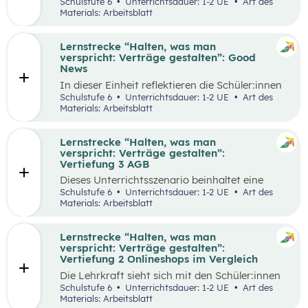
selbstgewählten Aspekten der
Schulstufe 6
Unterrichtsdauer: 1-2 UE
Art des
Vertragsgestaltung auseinander und drehen
Materials: Arbeitsblatt
dazu einen Kurzfilm.
Lernstrecke “Halten, was man
verspricht: Verträge gestalten”: Good
News
In dieser Einheit reflektieren die Schüler:innen
die Inhalte der Lernstrecke “Halten, was man
Schulstufe 6
Unterrichtsdauer: 1-2 UE
Art des
verspricht – Verträge gestalten”.
Materials: Arbeitsblatt
Lernstrecke “Halten, was man
verspricht: Verträge gestalten”:
Vertiefung 3 AGB
Dieses Unterrichtsszenario beinhaltet eine
Gruppenarbeit, bei der sich die Schüler:innen
Schulstufe 6
Unterrichtsdauer: 1-2 UE
Art des
mit Ausschnitten aus den AGBs von Zalando
Materials: Arbeitsblatt
auseinandersetzen.
Lernstrecke “Halten, was man
verspricht: Verträge gestalten”:
Vertiefung 2 Onlineshops im Vergleich
Die Lehrkraft sieht sich mit den Schüler:innen
zum Einstieg einen Onlineshop eines bekannten
Schulstufe 6
Unterrichtsdauer: 1-2 UE
Art des
Online-Händlers an.
Materials: Arbeitsblatt