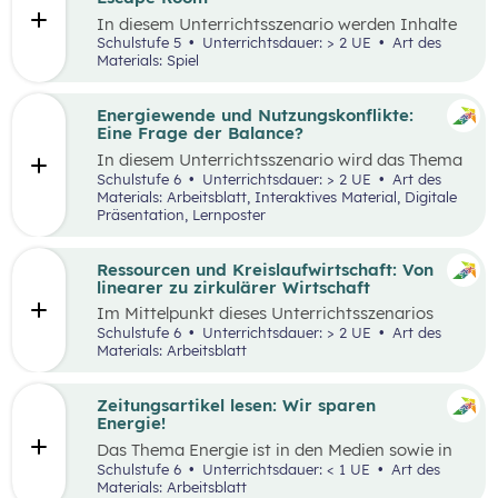
Tätigkeiten im Haushalt aufzeichnen und deren
In diesem Unterrichtsszenario werden Inhalte
Verteilung reflektieren.
des
Kompetenzbereichs
„Leben und
Schulstufe 5
Unterrichtsdauer: > 2 UE
Art des
Wirtschaften im eigenen Umfeld“ spielerisch
Materials: Spiel
wiederholt. Dabei kommt die Methode „Escape
Room“ zum Einsatz. Ziel ist es, durch
Kooperation bei der Teamarbeit
Energiewende und Nutzungskonflikte:
zwischenmenschliche Kompetenzen zu stärken
Eine Frage der Balance?
st
und sogenannte 21
Century Skills zu schulen.
In diesem Unterrichtsszenario wird das Thema
Energiewende und damit einhergehende
Schulstufe 6
Unterrichtsdauer: > 2 UE
Art des
Nutzungskonflikte behandelt. Methodisch wird
Materials: Arbeitsblatt, Interaktives Material, Digitale
zuerst mit einem Wimmelbild gearbeitet, auf
Präsentation, Lernposter
dem unterschiedliche Szenen und Darstellungen
zu Energie, Ressourcen und damit
einhergehender Konflikte zu finden sind.
Ressourcen und Kreislaufwirtschaft: Von
linearer zu zirkulärer Wirtschaft
Im Mittelpunkt dieses Unterrichtsszenarios
steht ein sprachsensibel aufbereiteter Text zum
Schulstufe 6
Unterrichtsdauer: > 2 UE
Art des
Thema verantwortungsvoller Umgang mit
Materials: Arbeitsblatt
Ressourcen. Anhand eines Fahrrads werden die
Fragen nach dem „Wo?“, „Woher?“ und
„Wohin?“ gestellt und die Konzepte „lineares
Zeitungsartikel lesen: Wir sparen
Wirtschaften” und „Kreislaufwirtschaft”
Energie!
erarbeitet.
Das Thema Energie ist in den Medien sowie in
täglichen Gesprächen allgegenwärtig. Dabei
Schulstufe 6
Unterrichtsdauer: < 1 UE
Art des
wird oft von hohem Energieverbrauch, von
Materials: Arbeitsblatt