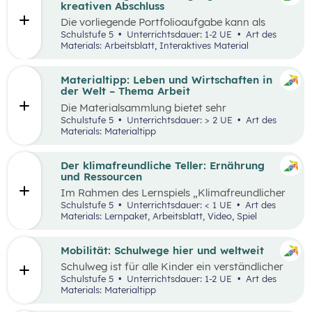
sie in ökonomisch geprägten Lebenssituationen
kreativen Abschluss
benötigen. Diese sollen ihnen dabei helfen,
Die vorliegende Portfolioaufgabe kann als
ökonomische Herausforderungen, Aufgaben
Abschluss des Kompetenzbereichs „Leben und
Schulstufe 5
Unterrichtsdauer: 1-2 UE
Art des
und Problemstellungen erkennen, analysieren,
Wirtschaften im Hinblick auf nachhaltige
Materials: Arbeitsblatt, Interaktives Material
beurteilen und erfolgreich bewältigen zu
Ernährung“ dienen.
können.
Materialtipp: Leben und Wirtschaften in
der Welt – Thema Arbeit
Die Materialsammlung bietet sehr
unterschiedliche Aspekte in Bezug auf das
Schulstufe 5
Unterrichtsdauer: > 2 UE
Art des
Thema Arbeit für den Unterricht.
Materials: Materialtipp
Der klimafreundliche Teller: Ernährung
und Ressourcen
Im Rahmen des Lernspiels „Klimafreundlicher
Teller“ lernen die Schüler:innen
Schulstufe 5
Unterrichtsdauer: < 1 UE
Art des
klimafreundlichere und klimaschädlichere
Materials: Lernpaket, Arbeitsblatt, Video, Spiel
Lebensmittel (gemessen am Wasser- und CO2-
Verbrauch) sowie mögliche Gründe für einen
hohen Ressourcenverbrauch kennen.
Mobilität: Schulwege hier und weltweit
Schulweg ist für alle Kinder ein verständlicher
Begriff und eine weltweite Gemeinsamkeit.
Schulstufe 5
Unterrichtsdauer: 1-2 UE
Art des
Doch der Weg ist durch die Lage der Schule und
Materials: Materialtipp
die Infrastruktur beeinflusst, sodass Schulwege
sehr unterschiedlich aussehen können.