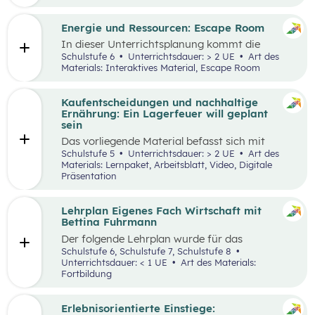
Engpässen in der Energieversorgung und von
Energiesparen gesprochen. Auch die Kosten für
Energie sind seit dem Ukrainekrieg ein
Energie und Ressourcen: Escape Room
omnipräsentes Thema.
In dieser Unterrichtsplanung kommt die
Methode „Escape Room“ zum Einsatz. Ziel ist
Schulstufe 6
Unterrichtsdauer: > 2 UE
Art des
es, Inhalte des Kompetenzbereichs
Materials: Interaktives Material, Escape Room
„Nachhaltiger Umgang mit Energie und
Ressourcen“ spielerisch zu wiederholen und
durch Kooperation bei der Teamarbeit
Kaufentscheidungen und nachhaltige
zwischenmenschliche Kompetenzen zu stärken
Ernährung: Ein Lagerfeuer will geplant
st
und sogenannte 21
Century Skills zu schulen.
sein
Das vorliegende Material befasst sich mit
Kaufentscheidungen, der Herkunft von
Schulstufe 5
Unterrichtsdauer: > 2 UE
Art des
Lebensmitteln, dem Bewusstsein für eine
Materials: Lernpaket, Arbeitsblatt, Video, Digitale
nachhaltige Ernährung sowie mit dem Umgang
Präsentation
mit Lebensmitteln. Das Unterrichtsszenario ist
rund um das
Video „Ein Lagerfeuer will geplant
sein“
aufgebaut. Mit zusätzlich bereitgestellten
Lehrplan Eigenes Fach Wirtschaft mit
Materialien können die im Video
Bettina Fuhrmann
angesprochenen Themenbereiche erarbeitet
Der folgende Lehrplan wurde für das
werden.
Unterrichtsgegenstand “Wirtschaft” für den
Schulstufe 6, Schulstufe 7, Schulstufe 8
Schulpiloten der Stiftung für
Unterrichtsdauer: < 1 UE
Art des Materials:
Wirtschaftsbildung konzipiert. Wirtschaft
Fortbildung
verstehen und gestalten zu lernen steht dabei
im Mittelpunkt.
Erlebnisorientierte Einstiege: