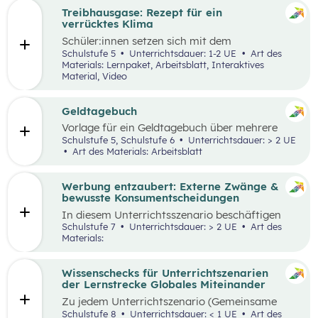
Treibhausgase: Rezept für ein
verrücktes Klima
Schüler:innen
setzen sich mit dem
menschengemachten und natürlichen
Schulstufe 5
Unterrichtsdauer: 1-2 UE
Art des
Treibhauseffekt sowie daraus resultierenden
Materials: Lernpaket, Arbeitsblatt, Interaktives
Folgen in unterschiedlichen Lebens- und
Material, Video
Wirtschaftsbereichen auseinander. Außerdem
reflektieren sie die eigene Rolle in der Mensch-
Umwelt-Beziehung
und
erarbeiten in einem
Geldtagebuch
Kopfstand-Brainstorming individuelle und
Vorlage für ein Geldtagebuch über mehrere
kollektive Handlungsoptionen zur
Wochen im Excel Format
Schulstufe 5, Schulstufe 6
Unterrichtsdauer: > 2 UE
Klimawandelanpassung
.
Art des Materials: Arbeitsblatt
Werbung entzaubert: Externe Zwänge &
bewusste Konsumentscheidungen
In diesem Unterrichtsszenario beschäftigen
sich die Schüler:innen mit den Themen
Schulstufe 7
Unterrichtsdauer: > 2 UE
Art des
„Werbung“ und „Konsumentscheidungen“. Zu
Materials:
Beginn des Materials steht ein Video von
die_chefredaktion
über Influencer:innen im
Zentrum. Davon ausgehend werden
Wissenschecks für Unterrichtszenarien
unterschiedliche externe Zwänge sowie Vor-
der Lernstrecke Globales Miteinander
und Nachteile von Werbungen erarbeitet.
Zu jedem
Unterrichtszenario (Gemeinsame
Vertiefung) wie
z.B.:
Globalisierung und ich,
Schulstufe 8
Unterrichtsdauer: < 1 UE
Art des