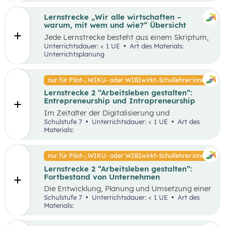
Lernstrecke „Wir alle wirtschaften –
warum, mit wem und wie?“ Übersicht
Jede Lernstrecke besteht aus einem Skriptum,
welches dazu dient einen Überblick über die
Unterrichtsdauer: < 1 UE
Art des Materials:
jeweilige Lernstrecke zu erhalten. Mit
Unterrichtsplanung
dem eigenen Unterrichtsgegenstand
Wirtschaftsbildung erwerben Schüler:innen das
Wissen und entwickeln Fähigkeiten,
nur für Pilot-, WIKU- oder WIBIwirkt-Schullehrer:innen
Einstellungen und Verhaltensbereitschaften, die
Lernstrecke 2 “Arbeitsleben gestalten”:
sie in ökonomisch geprägten Lebenssituationen
Entrepreneurship und Intrapreneurship
benötigen. Diese sollen ihnen dabei helfen,
ökonomische Herausforderungen, Aufgaben
Im Zeitalter der Digitalisierung und
und Problemstellungen erkennen, analysieren,
Globalisierung sowie der dynamischen
Schulstufe 7
Unterrichtsdauer: < 1 UE
Art des
beurteilen und erfolgreich bewältigen zu
Wirtschaft ist es von großer Bedeutung,
Materials:
können.
unternehmerisch zu denken und zu handeln –
sowohl auf individueller als auch
organisatorischer Ebene. Um als Unternehmen
nur für Pilot-, WIKU- oder WIBIwirkt-Schullehrer:innen
am Markt überleben und erfolgreich zu sein,
Lernstrecke 2 “Arbeitsleben gestalten”:
benötigt es Entrepreneur:innen und
Fortbestand von Unternehmen
Intrapreneur:innen, die über bestimmte
Eigenschaften verfügen. Diese spielen eine
Die Entwicklung, Planung und Umsetzung einer
große Rolle in unserer Gesellschaft, indem sie
guten Geschäftsidee ist lediglich der Anfang
Schulstufe 7
Unterrichtsdauer: < 1 UE
Art des
Arbeitsplätze schaffen, Innovationen
eines erfolgreichen Unternehmens. Die
Materials:
voranbringen und das wirtschaftliche
Fortführung und der Erfolg eines
Wachstum fördern. Dieses Unterrichtsszenario
Unternehmens hängen von unterschiedlichen
widmet sich insbesondere den Eigenschaften