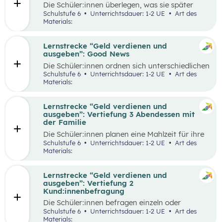
Die Schüler:innen überlegen, was sie später
einmal werden möchten und finden heraus, wie
Schulstufe 6
Unterrichtsdauer: 1-2 UE
Art des
der Beruf aussieht, den sie zukünftig ausüben
Materials:
wollen. Dazu beschaffen sie auf verschiedene
Weise Informationen zum Arbeitsalltag und
erstellen ein kreatives Endprodukt, das sie frei
Lernstrecke “Geld verdienen und
wählen können. In der Wabe findet eine
ausgeben”: Good News
Auseinandersetzung mit den eigenen
Die Schüler:innen ordnen sich unterschiedlichen
Vorstellungen über den Traumberuf und
Geld-Typen zu und diskutieren miteinander die
Schulstufe 6
Unterrichtsdauer: 1-2 UE
Art des
Erkenntnisse aus der Recherche statt.
Tipps, die bei den jeweiligen Geld-Typen zu
Materials:
Außerdem erhalten die Schüler:innen in der
finden sind. Daraus leiten sie Tipps ab, die für
Reflexionsphase die Möglichkeit zu überlegen,
alle Geld-Typen gelten können und überlegen
welche Erkenntnisse ihren Vorstellungen
welche konkreten Tipps sie im Alltag schon in
Lernstrecke “Geld verdienen und
entsprechen und welche anders sind als
ihrem Alter umsetzen können, aber auch wie sie
ausgeben”: Vertiefung 3 Abendessen mit
erwartet.
ihre Eltern beim nachhaltigen Konsum
der Familie
unterstützen.
Die Schüler:innen planen eine Mahlzeit für ihre
Familie und sollen dafür ein vorgegebenes
Schulstufe 6
Unterrichtsdauer: 1-2 UE
Art des
Budget pro Person einhalten. Zur Durchführung
Materials:
gehört die Wahl der Speise, die Erstellung einer
Einkaufsliste, sowie die Schätzung der Preise,
der Einkauf der Zutaten und die Zubereitung
Lernstrecke “Geld verdienen und
der Speise. Im Anschluss werden die
ausgeben”: Vertiefung 2
Schätzungen und die tatsächlichen Ausgaben
Kund:innenbefragung
miteinander verglichen und die Vorgehensweise
Die Schüler:innen befragen einzeln oder
beim Einkauf reflektiert.
paarweise Kund:innen in einem Supermarkt zu
Schulstufe 6
Unterrichtsdauer: 1-2 UE
Art des
den Zahlungsgewohnheiten und versuchen
Materials: