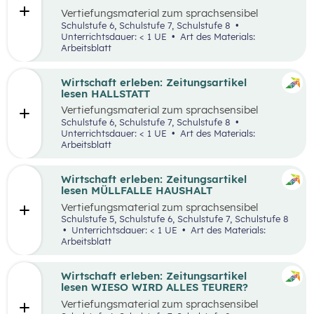
Vertiefungsmaterial zum sprachsensibel
aufbereiteten Zeitungsartikel “Panamakanal
Schulstufe 6, Schulstufe 7, Schulstufe 8
bremst Welthandel”.
Unterrichtsdauer: < 1 UE
Art des Materials:
Arbeitsblatt
Wirtschaft erleben: Zeitungsartikel
lesen HALLSTATT
Vertiefungsmaterial zum sprachsensibel
aufbereiteten Zeitungsartikel “Hallstatt geht
Schulstufe 6, Schulstufe 7, Schulstufe 8
über, Hallstätter gehen unter”.
Unterrichtsdauer: < 1 UE
Art des Materials:
Arbeitsblatt
Wirtschaft erleben: Zeitungsartikel
lesen MÜLLFALLE HAUSHALT
Vertiefungsmaterial zum sprachsensibel
aufbereiteten Zeitungsartikel “Müllfalle
Schulstufe 5, Schulstufe 6, Schulstufe 7, Schulstufe 8
Haushalt”.
Unterrichtsdauer: < 1 UE
Art des Materials:
Arbeitsblatt
Wirtschaft erleben: Zeitungsartikel
lesen WIESO WIRD ALLES TEURER?
Vertiefungsmaterial zum sprachsensibel