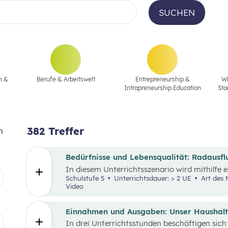
SUCHEN
n &
Berufe & Arbeitswelt
Entrepreneurship &
Wi
Intrapreneurship Education
Sta
382
Treffer
n
Bedürfnisse und Lebensqualität: Radausfl
In diesem Unterrichtsszenario wird mithilfe 
zusätzlichem Material der Fokus auf finanzie
Schulstufe 5
Unterrichtsdauer: > 2 UE
Art des Materials: Lernpaket, Arbeitsblatt,
Bedürfnisse gelegt. Kinder und Jugendliche s
Video
finanziellen Entscheidungen. Dabei gilt es, Be
auch die eigenen finanziellen Möglichkeiten 
man mehr haben, als man sich leisten kann 
Einnahmen und Ausgaben: Unser Haushal
Knappheit auf etwas verzichten. Konsum ist j
In drei Unterrichtsstunden beschäftigen sich
Möglichkeit der Bedürfnisbefriedigung.