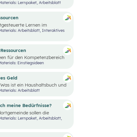
Materials: Lernpaket, Arbeitsblatt
ssourcen
stgesteuerte Lernen im
sourcen und Energieträger für
re Bedeutung für die Umwelt und
d Ressourcen
een für den Kompetenzbereich
urcen“ präsentiert.
aterials: Einstiegsideen
tes Geld
Was ist ein Haushaltsbuch und
er Mensch präsent und begleitet
aterials: Arbeitsblatt
htseinheiten sollen die
rt werden.
ich meine Bedürfnisse?
ortgemeinde sollen die
 eine eigene Bedürfniskarte
ittelpunkt stehende
edige ich meine Bedürfnisse?“
ürfnisbefriedigung durch