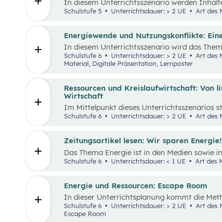
In diesem Unterrichtsszenario werden Inhalt
„Leben und Wirtschaften im eigenen Umfeld“ s
Schulstufe 5
Unterrichtsdauer: > 2 UE
Art des M
kommt die Methode „Escape Room“ zum Einsatz
Kooperation bei der Teamarbeit zwischenme
st
stärken und sogenannte 21
Century Skills zu
Energiewende und Nutzungskonflikte: Ein
In diesem Unterrichtsszenario wird das The
einhergehende Nutzungskonflikte behandelt. 
Schulstufe 6
Unterrichtsdauer: > 2 UE
Art des Materials: Arbeitsblatt, Interaktives
einem Wimmelbild gearbeitet, auf dem unter
Material, Digitale Präsentation, Lernposter
Darstellungen zu Energie, Ressourcen und da
finden sind.
Ressourcen und Kreislaufwirtschaft: Von li
Wirtschaft
Im Mittelpunkt dieses Unterrichtsszenarios st
aufbereiteter Text zum Thema verantwortung
Schulstufe 6
Unterrichtsdauer: > 2 UE
Art des M
Anhand eines Fahrrads werden die Fragen n
„Wohin?“ gestellt und die Konzepte „lineares
„Kreislaufwirtschaft” erarbeitet.
Zeitungsartikel lesen: Wir sparen Energie!
Das Thema Energie ist in den Medien sowie i
allgegenwärtig. Dabei wird oft von hohem E
Schulstufe 6
Unterrichtsdauer: < 1 UE
Art des M
in der Energieversorgung und von Energiespa
Kosten für Energie sind seit dem Ukrainekri
Energie und Ressourcen: Escape Room
In dieser Unterrichtsplanung kommt die Me
Einsatz. Ziel ist es, Inhalte des Kompetenzb
Schulstufe 6
Unterrichtsdauer: > 2 UE
Art des Materials: Interaktives Material,
mit Energie und Ressourcen“ spielerisch zu 
Escape Room
Kooperation bei der Teamarbeit zwischenme