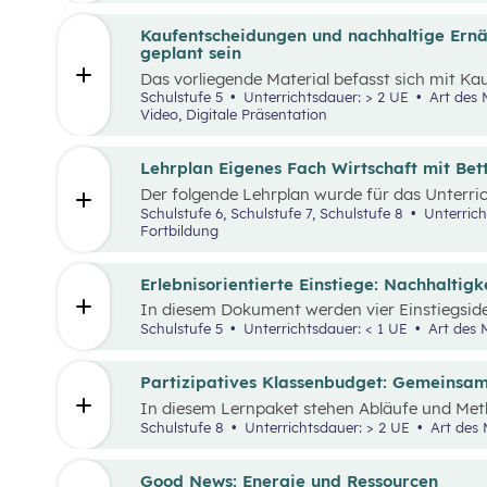
st
stärken und sogenannte 21
Century Skills zu
Kaufentscheidungen und nachhaltige Ernäh
geplant sein
Das vorliegende Material befasst sich mit K
von Lebensmitteln, dem Bewusstsein für ein
Schulstufe 5
Unterrichtsdauer: > 2 UE
Art des Materials: Lernpaket, Arbeitsblatt,
mit dem Umgang mit Lebensmitteln. Das Unte
Video, Digitale Präsentation
Video „Ein Lagerfeuer will geplant sein“
aufge
bereitgestellten Materialien können die im 
Themenbereiche erarbeitet werden.
Lehrplan Eigenes Fach Wirtschaft mit Be
Der folgende Lehrplan wurde für das Unterri
den Schulpiloten der Stiftung für Wirtschafts
Schulstufe 6, Schulstufe 7, Schulstufe 8
Unterrich
verstehen und gestalten zu lernen steht dabei
Fortbildung
Erlebnisorientierte Einstiege: Nachhaltig
In diesem Dokument werden vier Einstiegsid
„Leben und Wirtschaften im Hinblick auf nac
Schulstufe 5
Unterrichtsdauer: < 1 UE
Art des M
präsentiert. Es handelt sich immer um Vorsch
die Schüler:innen verbunden sind und wo auc
miteinbezogen werden.
Partizipatives Klassenbudget: Gemeinsam
In diesem Lernpaket stehen Abläufe und Met
Schüler:innen helfen sollen, das WIR vor das I
Schulstufe 8
Unterrichtsdauer: > 2 UE
Art des 
die Schüler:innen als Mobilitäts- und Ernähru
Kaufentscheidungen auf Umwelt, Gesundheit
auswirken.
Good News: Energie und Ressourcen