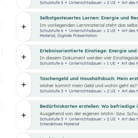
Einnahmen und Ausgaben von Haushalten.
Schulstufe 5
Unterrichtsdauer: > 2 UE
Art des 
Selbstgesteuertes Lernen: Energie und Re
Im vorliegenden Lernmaterial steht das selb
Vordergrund. Es werden die wesentlichen Res
Schulstufe 6
Unterrichtsdauer: > 2 UE
Art des Materials: Arbeitsblatt, Interaktives
die Wirtschaft und unser Alltagsleben und ih
Material, Digitale Präsentation
den Klimawandel beleuchtet.
Erlebnisorientierte Einstiege: Energie un
In diesem Dokument werden vier Einstiegsid
„Nachhaltiger Umgang mit Energie und Resso
Schulstufe 6
Unterrichtsdauer: < 1 UE
Art des M
Taschengeld und Haushaltsbuch: Mein ers
Woher kommt mein Geld und wohin geht es? 
wofür brauche ich es? Geld ist im Alltag viel
Schulstufe 5
Unterrichtsdauer: > 2 UE
Art des M
uns unser ganzes Leben lang. In zwei Unterric
Schüler:innen an das Thema Geld herangefüh
Bedürfniskarten erstellen: Wo befriedige 
Ausgehend von der eigenen Wohn- bzw. Schul
Schüler:innen ihre Umgebung analysieren und
Schulstufe 5
Unterrichtsdauer: > 2 UE
Art des Materials: Lernpaket, Arbeitsblatt,
(mit Scribble Maps) erstellen und so die im M
Interaktives Material
Fragestellung beantworten können: „Wo befri
Der Fokus liegt hierbei vor allem auf der Bed