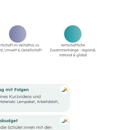
rtschaft im Verhältnis zu
Wirtschaftliche
at‚ Umwelt & Gesellschaft
Zusammenhänge - regional,
national & global
ug mit Folgen
eines Kurzvideos und
lle Entscheidungen und
tehen oftmals bereits vor
dürfnisse und Prioritäten, aber
zu berücksichtigen. Oft möchte
und muss aufgrund der
tsbudget
edoch nicht die einzige
 die Schüler:innen mit den