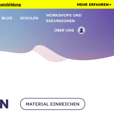
inanzbildung
MEHR ERFAHREN
WORKSHOPS UND
BLOG
SCHULEN
EXKURSIONEN
ÜBER UNS
EN
MATERIAL EINREICHEN