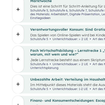
Unternehmen.
Marktwoche
Dies ist eine Schritt für Schritt-Anleitung für
Jugendlichen ein echtes Verkaufserlebnis or
Schulstufe 5, Schulstufe 6, Schulstufe 7, Schul
(Was haben Jugendliche erfunden?) über
Zie
des Materials: Arbeitsblatt, Digitale Präsentation, 
Design Thinking-Prozess
,
Preis berechnen
,
Ve
Einstiegsideen
alles genau beschrieben. Tipps und Tricks ru
sowie ein Vorschlag, wie das Erlebnis gefeier
sind ebenfalls enthalten.
Verantwortungsvoller Konsum: Sind Gratis-
Das Spielen von Online-Spielen wird bei Kin
beliebter. Während Spielen viele Vorteile mit s
Schulstufe 5
Unterrichtsdauer: > 2 UE
Art des 
wichtig, Schüler:innen möglichst früh auf pot
aufmerksam zu machen. Das vorliegende Lehr
aus zwei aufeinander aufbauenden Teilen zusa
Fach Wirtschaftsbildung – Lernstrecke 1 „
zwei Unterrichtseinheiten abgehandelt werd
warum, mit wem und wie?“
Jede Lernstrecke besteht aus einem Skriptum
Überblick über die jeweilige Lernstrecke zu e
Schulstufe 6
Unterrichtsdauer: > 2 UE
Art des Materials: Digitale Präsentation,
Unterrichtsgegenstand Wirtschaftsbildung e
Unterrichtsplanung
Wissen und entwickeln Fähigkeiten, Einstell
Verhaltensbereitschaften, die sie in ökonom
benötigen. Diese sollen ihnen dabei helfen,
Unbezahlte Arbeit: Verteilung im Haushal
Aufgaben und Problemstellungen erkennen, an
Im Mittelpunkt dieses Materials steht die Au
erfolgreich bewältigen zu können.
(unbezahlter) Arbeit und deren Verteilung. De
Schulstufe 5
Unterrichtsdauer: 1-2 UE
Art des 
theatralen und kreativen Methoden, sowie dem
Beispielen wird an die Lebenswelt der Schüler
unbezahlte Tätigkeiten im Haushalt aufzeich
Finanz- und Konsumentscheidungen: Esc
reflektieren.