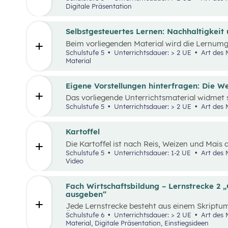
Digitale Präsentation
Selbstgesteuertes Lernen: Nachhaltigkeit
Beim vorliegenden Material wird die Lernum
Verfügung gestellt und mit einem analogen L
Schulstufe 5
Unterrichtsdauer: > 2 UE
Art des Materials: Lernpaket, Interaktives
Material
Eigene Vorstellungen hinterfragen: Die Wel
Das vorliegende Unterrichtsmaterial widmet
insbesondere in Bezug auf Afrika – und kann 
Schulstufe 5
Unterrichtsdauer: > 2 UE
Art des 
„Leben und Wirtschaften in aller Welt“ dienen.
Einstiegsgeschichte und visuellem Input soll 
werden, ihr eigenes Afrikabild zu hinterfrage
Kartoffel
rekonstruieren.
Die Kartoffel ist nach Reis, Weizen und Mais 
Grundnahrungsmittel der Menschheit. Weltwei
Schulstufe 5
Unterrichtsdauer: 1-2 UE
Art des Materials: Lernpaket, Arbeitsblatt,
Sorten. Daher kann sich die Kartoffelpflanze
Video
anpassen. Die Unterrichtsmaterialien behandel
sowie naturräumliche Bedingungen der landwi
Wesentliche Charakteristika der räumlichen 
Fach Wirtschaftsbildung – Lernstrecke 2 
Kartoffel erhoben und beschrieben.
ausgeben“
Jede Lernstrecke besteht aus einem Skriptum
Überblick über die jeweilige Lernstrecke zu e
Schulstufe 6
Unterrichtsdauer: > 2 UE
Art des Materials: Arbeitsblatt, Interaktives
Unterrichtsgegenstand Wirtschaftsbildung e
Material, Digitale Präsentation, Einstiegsideen