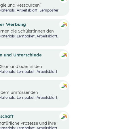
gie und Ressourcen“
n Nachrichten und Beispielen,
Materials: Arbeitsblatt, Lernposter
 Lernstrecke besprochen wurden,
der Werbung
rnen die Schüler:innen den
rbung kennen.
n und Unterschiede
n Grönland oder in den
iten und Unterschiede gibt es?
Materials: Lernpaket, Arbeitsblatt
edürfnisse und oft sehr
 sind an bestimmten Orten
. Wie diese Lebensbereiche
erungen sich ergeben, hängt
it dem umfassenden
schen leben.
e
Black Stories
– kurze
n Ausprägungen von Armut und
 der Fokus auf Armut und damit
tschaft
atürliche Prozesse und ihre
nd Wirtschaft behandelt.