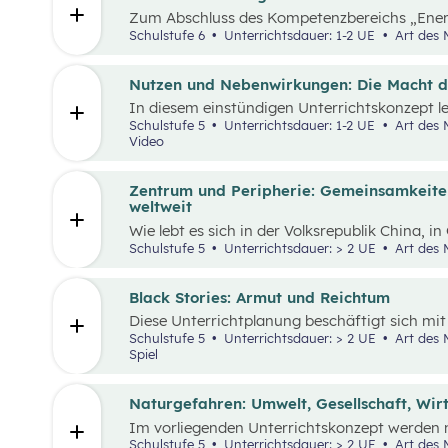
Zum Abschluss des Kompetenzbereichs „Ener
beschäftigen sich Schüler:innen mit positive
Schulstufe 6
Unterrichtsdauer: 1-2 UE
Art des 
damit sie sich von den Problemen, die in der
nicht überwältigt fühlen.
Nutzen und Nebenwirkungen: Die Macht 
In diesem einstündigen Unterrichtskonzept le
Nutzen sowie die Vor- und Nachteile von We
Schulstufe 5
Unterrichtsdauer: 1-2 UE
Art des Materials: Lernpaket, Arbeitsblatt,
Video
Zentrum und Peripherie: Gemeinsamkeite
weltweit
Wie lebt es sich in der Volksrepublik China, i
österreichischen Alpen? Welche Gemeinsamke
Schulstufe 5
Unterrichtsdauer: > 2 UE
Art des 
Menschen weltweit haben die gleichen Grundb
ähnliche Wünsche. Sie arbeiten in der Regel,
wohnhaft und müssen gleichzeitig mobil sein
Black Stories: Armut und Reichtum
konkret ausgestaltet sind und welche Anford
Diese Unterrichtplanung beschäftigt sich m
wesentlich von der Region ab, in der die Men
Themenbereich Armut. Methodisch stehen di
Schulstufe 5
Unterrichtsdauer: > 2 UE
Art des Materials: Lernpaket, Arbeitsblatt,
Geschichten, die sich mit unterschiedliche
Spiel
Reichtum beschäftigen – im Zentrum, wobei
verbundenen Auswirkungen liegt.
Naturgefahren: Umwelt, Gesellschaft, Wir
Im vorliegenden Unterrichtskonzept werden n
Auswirkungen auf die Umwelt, Gesellschaft u
Schulstufe 5
Unterrichtsdauer: > 2 UE
Art des Materials: Lernpaket, Arbeitsblatt,