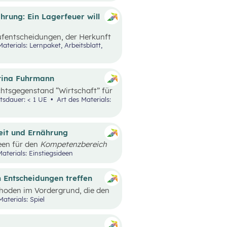
 schulen.
rung: Ein Lagerfeuer will
aufentscheidungen, der Herkunft
e nachhaltige Ernährung sowie
rrichtsszenario ist rund um das
baut. Mit zusätzlich
Video angesprochenen
ttina Fuhrmann
chtsgegenstand “Wirtschaft” für
bildung konzipiert. Wirtschaft
tsdauer: < 1 UE
Art des Materials:
 im Mittelpunkt.
keit und Ernährung
een für den
Kompetenzbereich
hhaltige Ernährung“
aterials: Einstiegsideen
läge, die mit einem Erlebnis für
h außerschulische Lernorte
 Entscheidungen treffen
hoden im Vordergrund, die den
CH zu stellen. Spielerisch erleben
Materials: Spiel
ngsrat, wie sich
 und das Miteinander