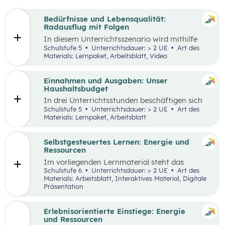
Bedürfnisse und Lebensqualität:
Radausflug mit Folgen
In diesem Unterrichtsszenario wird mithilfe
eines Kurzvideos und zusätzlichem Material der
Schulstufe 5
Unterrichtsdauer: > 2 UE
Art des
Fokus auf finanzielle Entscheidungen und
Materials: Lernpaket, Arbeitsblatt, Video
Bedürfnisse gelegt. Kinder und Jugendliche
stehen oftmals bereits vor finanziellen
Entscheidungen. Dabei gilt es, Bedürfnisse und
Einnahmen und Ausgaben: Unser
Prioritäten, aber auch die eigenen finanziellen
Haushaltsbudget
Möglichkeiten zu berücksichtigen. Oft möchte
In drei Unterrichtsstunden beschäftigen sich
man mehr haben, als man sich leisten kann und
die Schüler:innen mit den Einnahmen und
Schulstufe 5
Unterrichtsdauer: > 2 UE
Art des
muss aufgrund der Knappheit auf etwas
Ausgaben von Haushalten.
Materials: Lernpaket, Arbeitsblatt
verzichten. Konsum ist jedoch nicht die einzige
Möglichkeit der Bedürfnisbefriedigung.
Selbstgesteuertes Lernen: Energie und
Ressourcen
Im vorliegenden Lernmaterial steht das
selbstgesteuerte Lernen im Vordergrund. Es
Schulstufe 6
Unterrichtsdauer: > 2 UE
Art des
werden die wesentlichen Ressourcen und
Materials: Arbeitsblatt, Interaktives Material, Digitale
Energieträger für die Wirtschaft und unser
Präsentation
Alltagsleben und ihre Bedeutung für die Umwelt
und den Klimawandel beleuchtet.
Erlebnisorientierte Einstiege: Energie
und Ressourcen