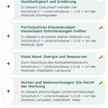
Nachhaltigkeit und Ernährung
In diesem Dokument werden vier
Einstiegsideen für den
Kompetenzbereich
Schulstufe 5
Unterrichtsdauer: < 1 UE
Art des
„Leben und Wirtschaften im Hinblick auf
Materials: Einstiegsideen
nachhaltige Ernährung“ präsentiert. Es handelt
sich immer um Vorschläge, die mit einem
Erlebnis für die Schüler:innen verbunden sind
Partizipatives Klassenbudget:
und wo auch außerschulische Lernorte
Gemeinsam Entscheidungen treffen
miteinbezogen werden.
In diesem Lernpaket stehen Abläufe und
Methoden im Vordergrund, die den
Schulstufe 8
Unterrichtsdauer: > 2 UE
Art des
Schüler:innen helfen sollen, das WIR vor das
Materials: Spiel
ICH zu stellen. Spielerisch erleben die
Schüler:innen als Mobilitäts- und
Ernährungsrat, wie sich Kaufentscheidungen
Good News: Energie und Ressourcen
auf Umwelt, Gesundheit und das Miteinander
Zum Abschluss des Kompetenzbereichs
auswirken.
„Energie und Ressourcen“ beschäftigen sich
Schulstufe 6
Unterrichtsdauer: 1-2 UE
Art des
Schüler:innen mit positiven Nachrichten und
Materials: Arbeitsblatt, Lernposter
Beispielen, damit sie sich von den Problemen,
die in der Lernstrecke besprochen wurden,
nicht überwältigt fühlen.
Nutzen und Nebenwirkungen: Die Macht
der Werbung
In diesem einstündigen Unterrichtskonzept
lernen die Schüler:innen den Nutzen sowie die
Schulstufe 5
Unterrichtsdauer: 1-2 UE
Art des
Vor- und Nachteile von Werbung kennen.
Materials: Lernpaket, Arbeitsblatt, Video