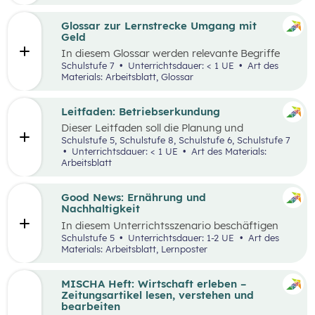
ausgewählten Begriffen.
Glossar zur Lernstrecke Umgang mit
Geld
In diesem Glossar werden relevante Begriffe
zum Thema „Geld“ erklärt. Zusätzlich gibt es
Schulstufe 7
Unterrichtsdauer: < 1 UE
Art des
Arbeitsblätter zu ausgewählten Begriffen.
Materials: Arbeitsblatt, Glossar
Leitfaden: Betriebserkundung
Dieser Leitfaden soll die Planung und
Durchführung von Betriebserkundungen
Schulstufe 5, Schulstufe 8, Schulstufe 6, Schulstufe 7
erleichtern. Im Zuge dieses Leitfadens werden
Unterrichtsdauer: < 1 UE
Art des Materials:
Leitfragen zu folgenden Schwerpunkten
Arbeitsblatt
präsentiert: berufsorientierte, technische,
wirtschaftliche und ökologische
Betriebserkundung.
Good News: Ernährung und
Nachhaltigkeit
In diesem Unterrichtsszenario beschäftigen
sich die Schüler:innen mit positiven
Schulstufe 5
Unterrichtsdauer: 1-2 UE
Art des
Nachrichten und Beispielen aus dem
Materials: Arbeitsblatt, Lernposter
Themenbereich „Ernährung und
Nachhaltigkeit“. Das Ziel dabei ist es,
Handlungsoptionen für den Alltag offenzulegen,
MISCHA Heft: Wirtschaft erleben –
zu diskutieren und in einer abschließenden
Zeitungsartikel lesen, verstehen und
Portfolioaufgabe kreativ zu bearbeiten.
bearbeiten