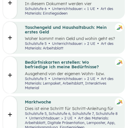
In diesem Dokument werden vier
Einstiegsideen für den Kompetenzbereich
Schulstufe 6
Unterrichtsdauer: < 1 UE
Art des
„Nachhaltiger Umgang mit Energie und
Materials: Einstiegsideen
Ressourcen“ präsentiert.
Taschengeld und Haushaltsbuch: Mein
erstes Geld
Woher kommt mein Geld und wohin geht es?
Was ist ein Haushaltsbuch und wofür brauche
Schulstufe 5
Unterrichtsdauer: > 2 UE
Art des
ich es? Geld ist im Alltag vieler Mensch präsent
Materials: Arbeitsblatt
und begleitet uns unser ganzes Leben lang. In
zwei Unterrichtseinheiten sollen die
Schüler:innen an das Thema Geld herangeführt
Bedürfniskarten erstellen: Wo
werden.
befriedige ich meine Bedürfnisse?
Ausgehend von der eigenen Wohn- bzw.
Schulortgemeinde sollen die Schüler:innen ihre
Schulstufe 5
Unterrichtsdauer: > 2 UE
Art des
Umgebung analysieren und eine eigene
Materials: Lernpaket, Arbeitsblatt, Interaktives
Bedürfniskarte (mit Scribble Maps) erstellen
Material
und so die im Mittelpunkt stehende
Fragestellung beantworten können: „Wo
befriedige ich meine Bedürfnisse?“ Der Fokus
Marktwoche
liegt hierbei vor allem auf der
Dies ist eine Schritt für Schritt-Anleitung für
Bedürfnisbefriedigung durch Unternehmen.
Lehrer:innen, die mit Jugendlichen ein echtes
Schulstufe 5, Schulstufe 6, Schulstufe 7, Schulstufe 8
Verkaufserlebnis organisieren wollen: Vom
Unterrichtsdauer: > 2 UE
Art des Materials:
Einstieg
(Was haben Jugendliche erfunden?)
Arbeitsblatt, Digitale Präsentation, Lernposter, App,
über
Ziele setzen
bis hin zum gesamten
Design
Materialsammlung, Einstiegsideen