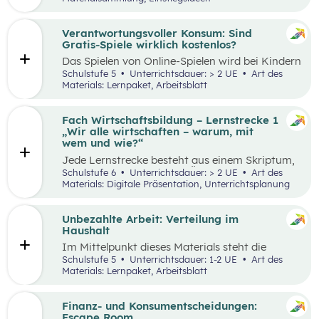
Thinking-Prozess
,
Preis berechnen
,
Verkaufsstand vorbereiten
… wird alles genau
beschrieben. Tipps und Tricks rund um den
Verantwortungsvoller Konsum: Sind
Markt-Tag selbst, sowie ein Vorschlag, wie das
Gratis-Spiele wirklich kostenlos?
Erlebnis gefeiert und präsentiert werden kann,
Das Spielen von Online-Spielen wird bei Kindern
sind ebenfalls enthalten.
und Jugendlichen immer beliebter. Während
Schulstufe 5
Unterrichtsdauer: > 2 UE
Art des
Spielen viele Vorteile mit sich bringt, ist es
Materials: Lernpaket, Arbeitsblatt
dennoch wichtig, Schüler:innen möglichst früh
auf potenzielle Gefahren und Risiken
aufmerksam zu machen. Das vorliegende Lehr-
Fach Wirtschaftsbildung – Lernstrecke 1
und Lernmaterial setzt sich aus zwei
„Wir alle wirtschaften – warum, mit
aufeinander aufbauenden Teilen zusammen, die
wem und wie?“
jeweils in ein bis zwei Unterrichtseinheiten
Jede Lernstrecke besteht aus einem Skriptum,
abgehandelt werden können.
welches dazu dient einen Überblick über die
Schulstufe 6
Unterrichtsdauer: > 2 UE
Art des
jeweilige Lernstrecke zu erhalten. Mit
Materials: Digitale Präsentation, Unterrichtsplanung
dem eigenen Unterrichtsgegenstand
Wirtschaftsbildung erwerben Schüler:innen das
Wissen und entwickeln Fähigkeiten,
Unbezahlte Arbeit: Verteilung im
Einstellungen und Verhaltensbereitschaften, die
Haushalt
sie in ökonomisch geprägten Lebenssituationen
Im Mittelpunkt dieses Materials steht die
benötigen. Diese sollen ihnen dabei helfen,
Auseinandersetzung mit (unbezahlter) Arbeit
Schulstufe 5
Unterrichtsdauer: 1-2 UE
Art des
ökonomische Herausforderungen, Aufgaben
und deren Verteilung. Der Schwerpunkt liegt
Materials: Lernpaket, Arbeitsblatt
und Problemstellungen erkennen, analysieren,
dabei auf theatralen und kreativen Methoden,
beurteilen und erfolgreich bewältigen zu
sowie dem Arbeiten mit Statistiken. Mit
können.
Beispielen wird an die Lebenswelt der
Finanz- und Konsumentscheidungen:
Schüler:innen angeknüpft, die selbst unbezahlte
Escape Room