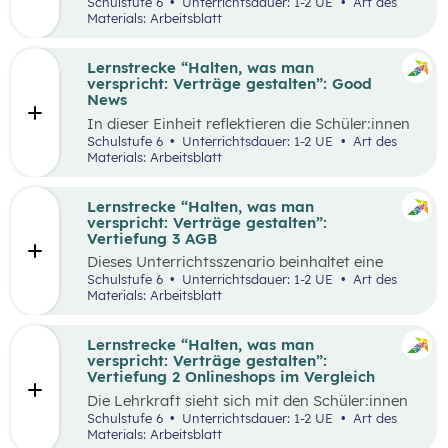
selbstgewählten Aspekten der
Schulstufe 6
Unterrichtsdauer: 1-2 UE
Art des
Vertragsgestaltung auseinander und drehen
Materials: Arbeitsblatt
dazu einen Kurzfilm.
Lernstrecke “Halten, was man
verspricht: Verträge gestalten”: Good
News
In dieser Einheit reflektieren die Schüler:innen
die Inhalte der Lernstrecke “Halten, was man
Schulstufe 6
Unterrichtsdauer: 1-2 UE
Art des
verspricht – Verträge gestalten”.
Materials: Arbeitsblatt
Lernstrecke “Halten, was man
verspricht: Verträge gestalten”:
Vertiefung 3 AGB
Dieses Unterrichtsszenario beinhaltet eine
Gruppenarbeit, bei der sich die Schüler:innen
Schulstufe 6
Unterrichtsdauer: 1-2 UE
Art des
mit Ausschnitten aus den AGBs von Zalando
Materials: Arbeitsblatt
auseinandersetzen.
Lernstrecke “Halten, was man
verspricht: Verträge gestalten”:
Vertiefung 2 Onlineshops im Vergleich
Die Lehrkraft sieht sich mit den Schüler:innen
zum Einstieg einen Onlineshop eines bekannten
Schulstufe 6
Unterrichtsdauer: 1-2 UE
Art des
Online-Händlers an.
Materials: Arbeitsblatt