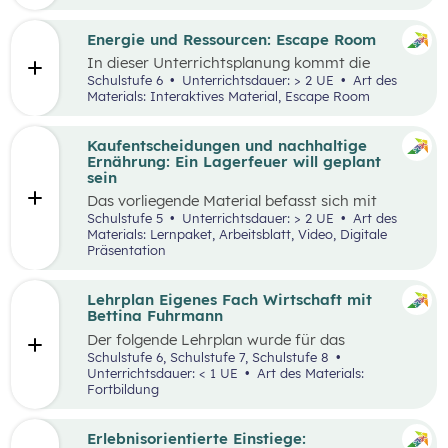
Engpässen in der Energieversorgung und von
Energiesparen gesprochen. Auch die Kosten für
Energie sind seit dem Ukrainekrieg ein
Energie und Ressourcen: Escape Room
omnipräsentes Thema.
In dieser Unterrichtsplanung kommt die
Methode „Escape Room“ zum Einsatz. Ziel ist
Schulstufe 6
Unterrichtsdauer: > 2 UE
Art des
es, Inhalte des Kompetenzbereichs
Materials: Interaktives Material, Escape Room
„Nachhaltiger Umgang mit Energie und
Ressourcen“ spielerisch zu wiederholen und
durch Kooperation bei der Teamarbeit
Kaufentscheidungen und nachhaltige
zwischenmenschliche Kompetenzen zu stärken
Ernährung: Ein Lagerfeuer will geplant
st
und sogenannte 21
Century Skills zu schulen.
sein
Das vorliegende Material befasst sich mit
Kaufentscheidungen, der Herkunft von
Schulstufe 5
Unterrichtsdauer: > 2 UE
Art des
Lebensmitteln, dem Bewusstsein für eine
Materials: Lernpaket, Arbeitsblatt, Video, Digitale
nachhaltige Ernährung sowie mit dem Umgang
Präsentation
mit Lebensmitteln. Das Unterrichtsszenario ist
rund um das
Video „Ein Lagerfeuer will geplant
sein“
aufgebaut. Mit zusätzlich bereitgestellten
Lehrplan Eigenes Fach Wirtschaft mit
Materialien können die im Video
Bettina Fuhrmann
angesprochenen Themenbereiche erarbeitet
Der folgende Lehrplan wurde für das
werden.
Unterrichtsgegenstand “Wirtschaft” für den
Schulstufe 6, Schulstufe 7, Schulstufe 8
Schulpiloten der Stiftung für
Unterrichtsdauer: < 1 UE
Art des Materials:
Wirtschaftsbildung konzipiert. Wirtschaft
Fortbildung
verstehen und gestalten zu lernen steht dabei
im Mittelpunkt.
Erlebnisorientierte Einstiege: