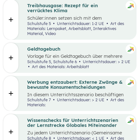
Treibhausgase: Rezept für ein
verrücktes Klima
Schüler:innen
setzen sich mit dem
menschengemachten und natürlichen
Schulstufe 5
Unterrichtsdauer: 1-2 UE
Art des
Treibhauseffekt sowie daraus resultierenden
Materials: Lernpaket, Arbeitsblatt, Interaktives
Folgen in unterschiedlichen Lebens- und
Material, Video
Wirtschaftsbereichen auseinander. Außerdem
reflektieren sie die eigene Rolle in der Mensch-
Umwelt-Beziehung
und
erarbeiten in einem
Geldtagebuch
Kopfstand-Brainstorming individuelle und
Vorlage für ein Geldtagebuch über mehrere
kollektive Handlungsoptionen zur
Wochen im Excel Format
Schulstufe 5, Schulstufe 6
Unterrichtsdauer: > 2 UE
Klimawandelanpassung
.
Art des Materials: Arbeitsblatt
Werbung entzaubert: Externe Zwänge &
bewusste Konsumentscheidungen
In diesem Unterrichtsszenario beschäftigen
sich die Schüler:innen mit den Themen
Schulstufe 7
Unterrichtsdauer: > 2 UE
Art des
„Werbung“ und „Konsumentscheidungen“. Zu
Materials:
Beginn des Materials steht ein Video von
die_chefredaktion
über Influencer:innen im
Zentrum. Davon ausgehend werden
Wissenschecks für Unterrichtszenarien
unterschiedliche externe Zwänge sowie Vor-
der Lernstrecke Globales Miteinander
und Nachteile von Werbungen erarbeitet.
Zu jedem
Unterrichtszenario (Gemeinsame
Vertiefung) wie
z.B.:
Globalisierung und ich,
Schulstufe 8
Unterrichtsdauer: < 1 UE
Art des