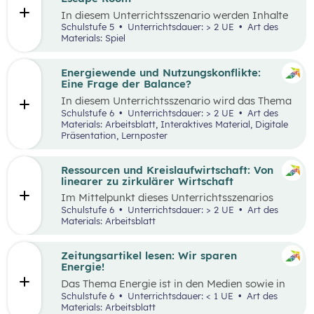
Tätigkeiten im Haushalt aufzeichnen und deren
In diesem Unterrichtsszenario werden Inhalte
Verteilung reflektieren.
des
Kompetenzbereichs
„Leben und
Schulstufe 5
Unterrichtsdauer: > 2 UE
Art des
Wirtschaften im eigenen Umfeld“ spielerisch
Materials: Spiel
wiederholt. Dabei kommt die Methode „Escape
Room“ zum Einsatz. Ziel ist es, durch
Kooperation bei der Teamarbeit
Energiewende und Nutzungskonflikte:
zwischenmenschliche Kompetenzen zu stärken
Eine Frage der Balance?
st
und sogenannte 21
Century Skills zu schulen.
In diesem Unterrichtsszenario wird das Thema
Energiewende und damit einhergehende
Schulstufe 6
Unterrichtsdauer: > 2 UE
Art des
Nutzungskonflikte behandelt. Methodisch wird
Materials: Arbeitsblatt, Interaktives Material, Digitale
zuerst mit einem Wimmelbild gearbeitet, auf
Präsentation, Lernposter
dem unterschiedliche Szenen und Darstellungen
zu Energie, Ressourcen und damit
einhergehender Konflikte zu finden sind.
Ressourcen und Kreislaufwirtschaft: Von
linearer zu zirkulärer Wirtschaft
Im Mittelpunkt dieses Unterrichtsszenarios
steht ein sprachsensibel aufbereiteter Text zum
Schulstufe 6
Unterrichtsdauer: > 2 UE
Art des
Thema verantwortungsvoller Umgang mit
Materials: Arbeitsblatt
Ressourcen. Anhand eines Fahrrads werden die
Fragen nach dem „Wo?“, „Woher?“ und
„Wohin?“ gestellt und die Konzepte „lineares
Zeitungsartikel lesen: Wir sparen
Wirtschaften” und „Kreislaufwirtschaft”
Energie!
erarbeitet.
Das Thema Energie ist in den Medien sowie in
täglichen Gesprächen allgegenwärtig. Dabei
Schulstufe 6
Unterrichtsdauer: < 1 UE
Art des
wird oft von hohem Energieverbrauch, von
Materials: Arbeitsblatt