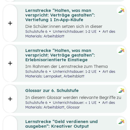
Lernstrecke “Halten, was man
verspricht: Verträge gestalten”:
Vertiefung 1 In-App-Käufe
Die Schüler:innen setzen sich in dieser
Alltagschallenge mit dem eigenen digitalen
Schulstufe 6
Unterrichtsdauer: 1-2 UE
Art des
Konsumverhalten auseinander.
Materials: Arbeitsblatt
Lernstrecke “Halten, was man
verspricht: Verträge gestalten”:
Erlebnisorientierte Einstiege
Im Rahmen der Lernstrecke zum Thema
“Halten, was man verspricht – Verträge
Schulstufe 6
Unterrichtsdauer: 1-2 UE
Art des
gestalten”, werden drei mögliche Einstiegsideen
Materials: Lernpaket, Arbeitsblatt
vorgestellt.
Glossar zur 6. Schulstufe
In diesem Glossar werden relevante Begriffe zu
den Lehrplanpunkten “Energie und Ressourcen”
Schulstufe 6
Unterrichtsdauer: < 1 UE
Art des
sowie “Produktion und Konsum” erklärt.
Materials: Arbeitsblatt, Glossar
Zusätzlich gibt es Arbeitsblätter zu
ausgewählten Begriffen.
Lernstrecke “Geld verdienen und
ausgeben”: Kreativer Output