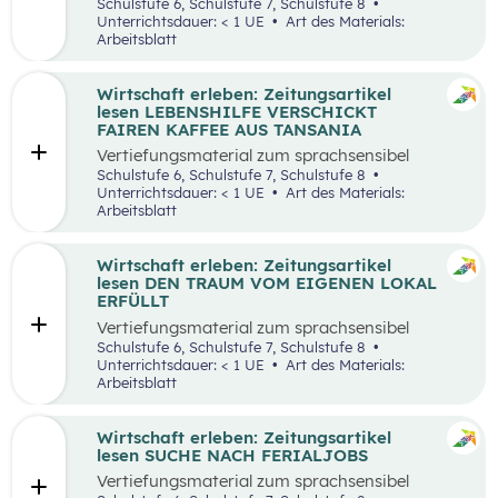
aufbereiteten Zeitungsartikel “Wieso wird alles
Schulstufe 6, Schulstufe 7, Schulstufe 8
teurer?”.
Unterrichtsdauer: < 1 UE
Art des Materials:
Arbeitsblatt
Wirtschaft erleben: Zeitungsartikel
lesen LEBENSHILFE VERSCHICKT
FAIREN KAFFEE AUS TANSANIA
Vertiefungsmaterial zum sprachsensibel
aufbereiteten Zeitungsartikel “Lebenshilfe
Schulstufe 6, Schulstufe 7, Schulstufe 8
verschickt fairen Kaffee aus Tansania”.
Unterrichtsdauer: < 1 UE
Art des Materials:
Arbeitsblatt
Wirtschaft erleben: Zeitungsartikel
lesen DEN TRAUM VOM EIGENEN LOKAL
ERFÜLLT
Vertiefungsmaterial zum sprachsensibel
aufbereiteten Zeitungsartikel “Den Traum vom
Schulstufe 6, Schulstufe 7, Schulstufe 8
eigenen Lokal erfüllt”.
Unterrichtsdauer: < 1 UE
Art des Materials:
Arbeitsblatt
Wirtschaft erleben: Zeitungsartikel
lesen SUCHE NACH FERIALJOBS
Vertiefungsmaterial zum sprachsensibel