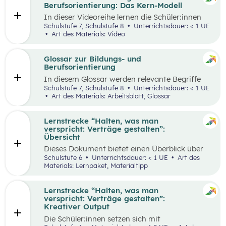
ihren Lernprozess zu übernehmen.
Berufsorientierung: Das Kern-Modell
In dieser Videoreihe lernen die Schüler:innen
wie sie selbstbewusst auftreten, authentisch
Schulstufe 7, Schulstufe 8
Unterrichtsdauer: < 1 UE
wirken und gleichzeitig Menschen von sich
Art des Materials: Video
überzeugen können.
Glossar zur Bildungs- und
Berufsorientierung
In diesem Glossar werden relevante Begriffe
zum Thema „Bildungs- und Berufsorientierung“
Schulstufe 7, Schulstufe 8
Unterrichtsdauer: < 1 UE
erklärt. Zusätzlich gibt es Arbeitsblätter zu
Art des Materials: Arbeitsblatt, Glossar
ausgewählten Begriffen.
Lernstrecke “Halten, was man
verspricht: Verträge gestalten”:
Übersicht
Dieses Dokument bietet einen Überblick über
alle Materialien, die für die Lerntrecke “Halten,
Schulstufe 6
Unterrichtsdauer: < 1 UE
Art des
was man verspricht – Verträge gestalten” für
Materials: Lernpaket, Materialtipp
die 6. Schulstufe zur Verfügung stehen.
Lernstrecke “Halten, was man
verspricht: Verträge gestalten”:
Kreativer Output
Die Schüler:innen setzen sich mit