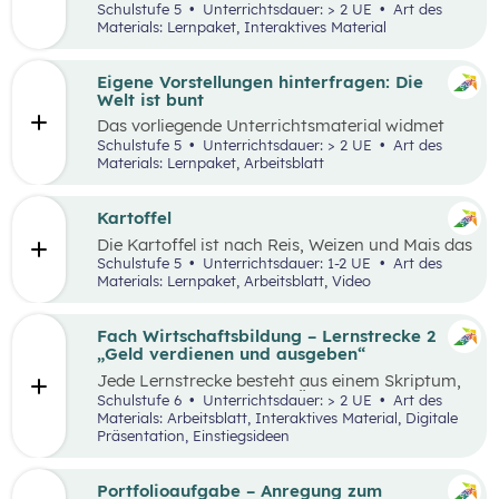
Lernumgebung via
chabaDoo
zur Verfügung
Schulstufe 5
Unterrichtsdauer: > 2 UE
Art des
gestellt und mit einem analogen Lernplan (M2)
Materials: Lernpaket, Interaktives Material
ergänzt.
Eigene Vorstellungen hinterfragen: Die
Welt ist bunt
Das vorliegende Unterrichtsmaterial widmet
sich dem Thema Stereotype – insbesondere in
Schulstufe 5
Unterrichtsdauer: > 2 UE
Art des
Bezug auf Afrika – und kann als Einstieg in das
Materials: Lernpaket, Arbeitsblatt
Thema „Leben und Wirtschaften in aller Welt“
dienen. Mithilfe einer Einstiegsgeschichte und
visuellem Input soll den Schüler:innen
Kartoffel
ermöglicht werden, ihr eigenes Afrikabild zu
Die Kartoffel ist nach Reis, Weizen und Mais das
hinterfragen, zu dekonstruieren und zu
viertwichtigste Grundnahrungsmittel der
Schulstufe 5
Unterrichtsdauer: 1-2 UE
Art des
rekonstruieren.
Menschheit. Weltweit gibt es rund 5.000
Materials: Lernpaket, Arbeitsblatt, Video
essbare Sorten. Daher kann sich die
Kartoffelpflanze gut an regionale Bedingungen
anpassen. Die Unterrichtsmaterialien
Fach Wirtschaftsbildung – Lernstrecke 2
behandeln einerseits gesellschaftliche sowie
„Geld verdienen und ausgeben“
naturräumliche Bedingungen der
Jede Lernstrecke besteht aus einem Skriptum,
landwirtschaftlichen Produktion. Wesentliche
welches dazu dient einen Überblick über die
Schulstufe 6
Unterrichtsdauer: > 2 UE
Art des
Charakteristika der räumlichen Umwelt werden
jeweilige Lernstrecke zu erhalten. Mit
Materials: Arbeitsblatt, Interaktives Material, Digitale
am Fallbeispiel Kartoffel erhoben und
dem eigenen Unterrichtsgegenstand
Präsentation, Einstiegsideen
beschrieben.
Wirtschaftsbildung erwerben Schüler:innen das
Wissen und entwickeln Fähigkeiten,
Einstellungen und Verhaltensbereitschaften, die
Portfolioaufgabe – Anregung zum