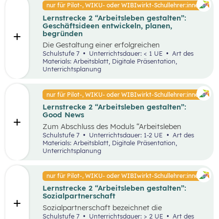
Faktoren ab. Demzufolge wird in diesem
nur für Pilot-, WIKU- oder WIBIwirkt-Schullehrer:innen
von Entrepreneur:innen und
Unterrichtsszenario auf entscheidende
Intrapreneur:innen.
Lernstrecke 2 “Arbeitsleben gestalten”:
Kriterien für das langfristige Bestehen von
Geschäftsideen entwickeln, planen,
Unternehmen näher eingegangen.
begründen
Die Gestaltung einer erfolgreichen
Geschäftsidee ist der erste Schritt in die
Schulstufe 7
Unterrichtsdauer: < 1 UE
Art des
Selbstständigkeit und die Basis für ein
Materials: Arbeitsblatt, Digitale Präsentation,
erfolgreiches Unternehmen. In diesem
Unterrichtsplanung
Unterrichtsszenario wird anhand des
vereinfachten St. Galler Managementmodell ein
erfolgreiches Unternehmen analysiert. Des
nur für Pilot-, WIKU- oder WIBIwirkt-Schullehrer:innen
Weiteren wird auf die Motive für die Gründung
Lernstrecke 2 “Arbeitsleben gestalten”:
von Unternehmen näher eingegangen.
Good News
Zum Abschluss des Moduls “Arbeitsleben
gestalten” ist es wichtig, dass die Schüler:innen
Schulstufe 7
Unterrichtsdauer: 1-2 UE
Art des
sich mit positiven Nachrichten und Beispielen
Materials: Arbeitsblatt, Digitale Präsentation,
auseinandersetzen, um nicht von den
Unterrichtsplanung
Herausforderungen der Arbeitswelt überwältigt
zu werden. Innerhalb der Good News Phase
sollen die Schüler:innen nochmals den Bereich
nur für Pilot-, WIKU- oder WIBIwirkt-Schullehrer:innen
Entrepreneurship anhand einer sehr
Lernstrecke 2 “Arbeitsleben gestalten”:
erfolgreichen Unternehmensgründung (Zotter)
Sozialpartnerschaft
erarbeiten. Dies soll dabei helfen, dass komplexe
Thema für die Schüler:innen stärker zu
Sozialpartnerschaft bezeichnet die
vertiefen.
Zusammenarbeit zwischen Arbeitgeber:innen
Schulstufe 7
Unterrichtsdauer: > 2 UE
Art des