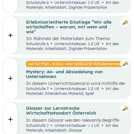
Unterrichtsszenario mit den SDGs (Sustainable
Schulstufe 6
Unterrichtsdauer: 1-2 UE
Art des
und Problemstellungen erkennen, analysieren,
Development Goals) auseinander. Sie wählen ein
Materials: Arbeitsblatt, Digitale Präsentation
beurteilen und erfolgreich bewältigen zu
SDG und entdecken in ihrer Umgebung Orte, an
können.
denen dieses Ziel nicht umgesetzt wurde und
machen ein Foto davon. Anschließend werden
Erlebnisorientierte Einstiege “Wir alle
Verbesserungsvorschläge erarbeitet.
wirtschaften – warum, mit wem und
wie”
Im Rahmen der Materialien zum Thema
“Grundlagen der Wirtschaft” werden drei
Schulstufe 6
Unterrichtsdauer: 1-2 UE
Art des
mögliche Einstiegsideen vorgestellt. Diese
Materials: Arbeitsblatt, Digitale Präsentation
Vorschläge zeichnen sich nicht nur durch ihre
inhaltliche Relevanz aus, sondern sind bewusst
als Erlebnisse konzipiert, um die Schüler:innen
nur für Pilot-, WIKU- oder WIBIwirkt-Schullehrer:innen
aktiv in den Lernprozess einzubinden.
Mystery: An- und Absiedelung von
Unternehmen
In diesem Unterrichtsszenario wird mithilfe der
Methode Mystery das Thema „Ansiedelung von
Schulstufe 7
Unterrichtsdauer: 1-2 UE
Art des
Unternehmen“ vertiefend behandelt. Im
Materials: Interaktives Material, Spiel
Rahmen des Mystery-Spiels finden
Schüler:innen in Kleingruppen die Lösung zu
einer komplexen Fragestellung an der
Glossar zur Lernstrecke
Schnittstelle von Gesellschaft, Wirtschaft und
Wirtschaftsstandort Österreich
Umwelt.
In diesem Glossar werden relevante Begriffe
zum Thema „Wirtschaftsstandort Österreich“
Schulstufe 7
Unterrichtsdauer: < 1 UE
Art des
erklärt. Zusätzlich gibt es Arbeitsblätter zu
Materials: Arbeitsblatt, Glossar