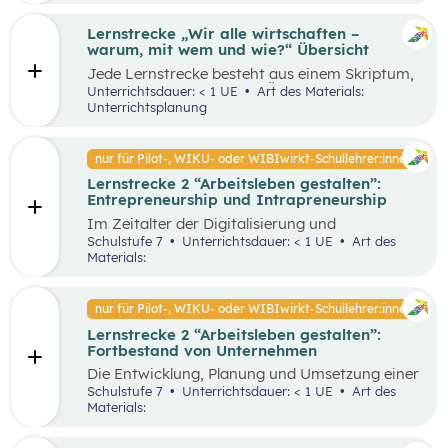
Lernstrecke „Wir alle wirtschaften –
warum, mit wem und wie?“ Übersicht
Jede Lernstrecke besteht aus einem Skriptum,
welches dazu dient einen Überblick über die
Unterrichtsdauer: < 1 UE
Art des Materials:
jeweilige Lernstrecke zu erhalten. Mit
Unterrichtsplanung
dem eigenen Unterrichtsgegenstand
Wirtschaftsbildung erwerben Schüler:innen das
Wissen und entwickeln Fähigkeiten,
nur für Pilot-, WIKU- oder WIBIwirkt-Schullehrer:innen
Einstellungen und Verhaltensbereitschaften, die
Lernstrecke 2 “Arbeitsleben gestalten”:
sie in ökonomisch geprägten Lebenssituationen
Entrepreneurship und Intrapreneurship
benötigen. Diese sollen ihnen dabei helfen,
ökonomische Herausforderungen, Aufgaben
Im Zeitalter der Digitalisierung und
und Problemstellungen erkennen, analysieren,
Globalisierung sowie der dynamischen
Schulstufe 7
Unterrichtsdauer: < 1 UE
Art des
beurteilen und erfolgreich bewältigen zu
Wirtschaft ist es von großer Bedeutung,
Materials:
können.
unternehmerisch zu denken und zu handeln –
sowohl auf individueller als auch
organisatorischer Ebene. Um als Unternehmen
nur für Pilot-, WIKU- oder WIBIwirkt-Schullehrer:innen
am Markt überleben und erfolgreich zu sein,
Lernstrecke 2 “Arbeitsleben gestalten”:
benötigt es Entrepreneur:innen und
Fortbestand von Unternehmen
Intrapreneur:innen, die über bestimmte
Eigenschaften verfügen. Diese spielen eine
Die Entwicklung, Planung und Umsetzung einer
große Rolle in unserer Gesellschaft, indem sie
guten Geschäftsidee ist lediglich der Anfang
Schulstufe 7
Unterrichtsdauer: < 1 UE
Art des
Arbeitsplätze schaffen, Innovationen
eines erfolgreichen Unternehmens. Die
Materials:
voranbringen und das wirtschaftliche
Fortführung und der Erfolg eines
Wachstum fördern. Dieses Unterrichtsszenario
Unternehmens hängen von unterschiedlichen
widmet sich insbesondere den Eigenschaften