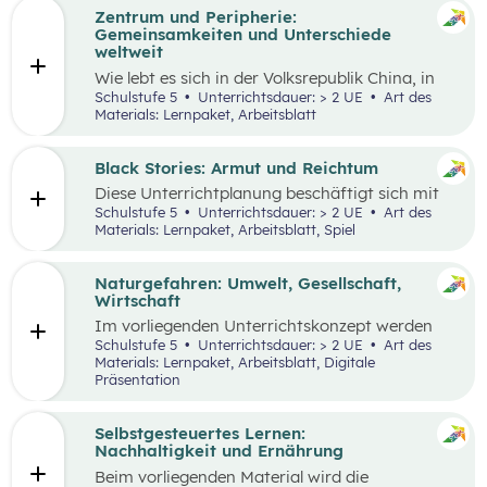
Zentrum und Peripherie:
Gemeinsamkeiten und Unterschiede
weltweit
Wie lebt es sich in der Volksrepublik China, in
Grönland oder in den österreichischen Alpen?
Schulstufe 5
Unterrichtsdauer: > 2 UE
Art des
Welche Gemeinsamkeiten und Unterschiede
Materials: Lernpaket, Arbeitsblatt
gibt es? Menschen weltweit haben die gleichen
Grundbedürfnisse und oft sehr ähnliche
Wünsche. Sie arbeiten in der Regel, sind an
Black Stories: Armut und Reichtum
bestimmten Orten wohnhaft und müssen
Diese Unterrichtplanung beschäftigt sich mit
gleichzeitig mobil sein. Wie diese
dem umfassenden Themenbereich Armut.
Schulstufe 5
Unterrichtsdauer: > 2 UE
Art des
Lebensbereiche konkret ausgestaltet sind und
Methodisch stehen die
Black Stories
– kurze
Materials: Lernpaket, Arbeitsblatt, Spiel
welche Anforderungen sich ergeben, hängt
Geschichten, die sich mit unterschiedlichen
wesentlich von der Region ab, in der die
Ausprägungen von Armut und Reichtum
Menschen leben.
beschäftigen – im Zentrum, wobei der Fokus
Naturgefahren: Umwelt, Gesellschaft,
auf Armut und damit verbundenen
Wirtschaft
Auswirkungen liegt.
Im vorliegenden Unterrichtskonzept werden
natürliche Prozesse und ihre Auswirkungen auf
Schulstufe 5
Unterrichtsdauer: > 2 UE
Art des
die Umwelt, Gesellschaft und Wirtschaft
Materials: Lernpaket, Arbeitsblatt, Digitale
behandelt.
Präsentation
Selbstgesteuertes Lernen:
Nachhaltigkeit und Ernährung
Beim vorliegenden Material wird die