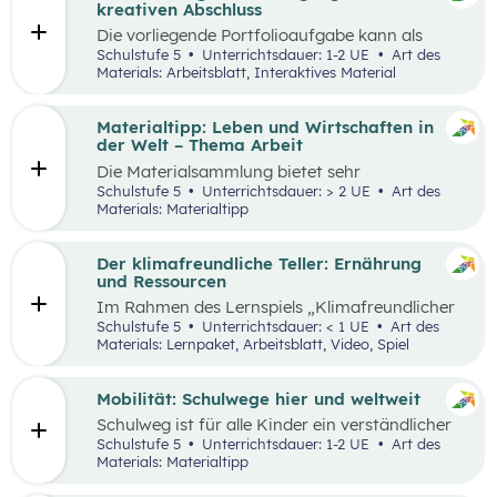
sie in ökonomisch geprägten Lebenssituationen
kreativen Abschluss
benötigen. Diese sollen ihnen dabei helfen,
Die vorliegende Portfolioaufgabe kann als
ökonomische Herausforderungen, Aufgaben
Abschluss des Kompetenzbereichs „Leben und
Schulstufe 5
Unterrichtsdauer: 1-2 UE
Art des
und Problemstellungen erkennen, analysieren,
Wirtschaften im Hinblick auf nachhaltige
Materials: Arbeitsblatt, Interaktives Material
beurteilen und erfolgreich bewältigen zu
Ernährung“ dienen.
können.
Materialtipp: Leben und Wirtschaften in
der Welt – Thema Arbeit
Die Materialsammlung bietet sehr
unterschiedliche Aspekte in Bezug auf das
Schulstufe 5
Unterrichtsdauer: > 2 UE
Art des
Thema Arbeit für den Unterricht.
Materials: Materialtipp
Der klimafreundliche Teller: Ernährung
und Ressourcen
Im Rahmen des Lernspiels „Klimafreundlicher
Teller“ lernen die Schüler:innen
Schulstufe 5
Unterrichtsdauer: < 1 UE
Art des
klimafreundlichere und klimaschädlichere
Materials: Lernpaket, Arbeitsblatt, Video, Spiel
Lebensmittel (gemessen am Wasser- und CO2-
Verbrauch) sowie mögliche Gründe für einen
hohen Ressourcenverbrauch kennen.
Mobilität: Schulwege hier und weltweit
Schulweg ist für alle Kinder ein verständlicher
Begriff und eine weltweite Gemeinsamkeit.
Schulstufe 5
Unterrichtsdauer: 1-2 UE
Art des
Doch der Weg ist durch die Lage der Schule und
Materials: Materialtipp
die Infrastruktur beeinflusst, sodass Schulwege
sehr unterschiedlich aussehen können.