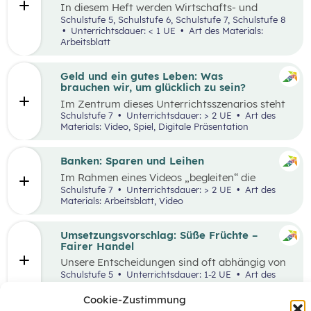
In diesem Heft werden Wirtschafts- und
Lesekompetenz miteinander verknüpft.
Schulstufe 5, Schulstufe 6, Schulstufe 7, Schulstufe 8
Unterrichtsdauer: < 1 UE
Art des Materials:
Arbeitsblatt
Geld und ein gutes Leben: Was
brauchen wir, um glücklich zu sein?
Im Zentrum dieses Unterrichtsszenarios steht
das Planspiel „Nervus Rerum“, welches den
Schulstufe 7
Unterrichtsdauer: > 2 UE
Art des
finanziellen Spielraum als Faktor für ein gutes
Materials: Video, Spiel, Digitale Präsentation
Leben thematisiert. Jugendliche sind oftmals
mit Aussagen konfrontiert, die den
Zusammenhang zwischen Geld und einem
Banken: Sparen und Leihen
guten Leben bewerten.
Im Rahmen eines Videos „begleiten“ die
Schüler:innen eine jugendliche Person bei der
Schulstufe 7
Unterrichtsdauer: > 2 UE
Art des
Erledigung alltäglicher Bankgeschäfte und
Materials: Arbeitsblatt, Video
bekommen so einen ersten Überblick, welche
Rolle Banken in ihrem Leben spielen. In einem
anschließenden Laufdiktat wird das erworbene
Umsetzungsvorschlag: Süße Früchte –
Wissen gefestigt.
Fairer Handel
Unsere Entscheidungen sind oft abhängig von
Entscheidungen, die andere Menschen davor
Schulstufe 5
Unterrichtsdauer: 1-2 UE
Art des
getroffen haben. Wenn wir zum Beispiel
Materials:
einkaufen gehen, können wir nur Waren
Cookie-Zustimmung
kaufen, die auch Unternehmen vorher