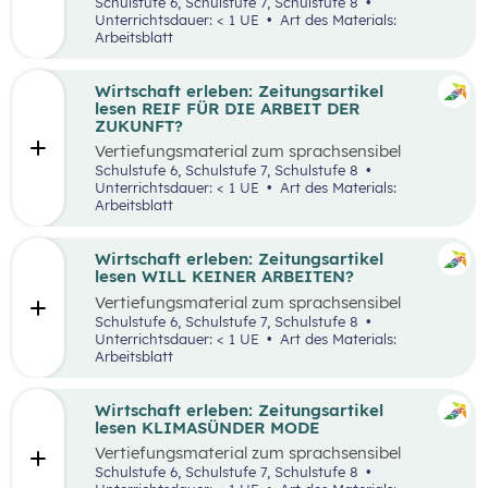
aufbereiteten Zeitungsartikel “Spannende
Schulstufe 6, Schulstufe 7, Schulstufe 8
Suche nach Ferialjobs”.
Unterrichtsdauer: < 1 UE
Art des Materials:
Arbeitsblatt
Wirtschaft erleben: Zeitungsartikel
lesen REIF FÜR DIE ARBEIT DER
ZUKUNFT?
Vertiefungsmaterial zum sprachsensibel
aufbereiteten Zeitungsartikel “Reif für die
Schulstufe 6, Schulstufe 7, Schulstufe 8
Arbeit der Zukunft?”.
Unterrichtsdauer: < 1 UE
Art des Materials:
Arbeitsblatt
Wirtschaft erleben: Zeitungsartikel
lesen WILL KEINER ARBEITEN?
Vertiefungsmaterial zum sprachsensibel
aufbereiteten Zeitungsartikel “Will keiner
Schulstufe 6, Schulstufe 7, Schulstufe 8
arbeiten?”.
Unterrichtsdauer: < 1 UE
Art des Materials:
Arbeitsblatt
Wirtschaft erleben: Zeitungsartikel
lesen KLIMASÜNDER MODE
Vertiefungsmaterial zum sprachsensibel
aufbereiteten Zeitungsartikel “Klimasünder
Schulstufe 6, Schulstufe 7, Schulstufe 8
Mode”.