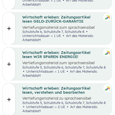
Unterrichtsdauer: < 1 UE
Art des Materials:
Arbeitsblatt
Wirtschaft erleben: Zeitungsartikel
lesen GELD-ZURÜCK-GARANTIE
Vertiefungsmaterial zum sprachsensibel
aufbereiteten Zeitungsartikel “Reich werden
Schulstufe 6, Schulstufe 7, Schulstufe 8
mit Geld-zurück-Garantie?”.
Unterrichtsdauer: < 1 UE
Art des Materials:
Arbeitsblatt
Wirtschaft erleben: Zeitungsartikel
lesen WIR SPAREN ENERGIE!
Vertiefungsmaterial zum sprachsensibel
aufbereiteten Zeitungsartikel “Wir sparen
Schulstufe 5, Schulstufe 6, Schulstufe 7, Schulstufe 8
Energie”.
Unterrichtsdauer: < 1 UE
Art des Materials:
Arbeitsblatt
Wirtschaft erleben: Zeitungsartikel
lesen, verstehen und bearbeiten
Vertiefungsmaterial zu sprachsensibel
aufbereiteten Zeitungsartikeln.
Schulstufe 5, Schulstufe 6, Schulstufe 7, Schulstufe 8
Unterrichtsdauer: > 2 UE
Art des Materials:
Arbeitsblatt