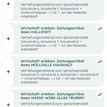
Vertiefungsmaterial zum sprachsensibel
aufbereiteten Zeitungsartikel “Panamakanal
Schulstufe 6, Schulstufe 7, Schulstufe 8
bremst Welthandel”.
Unterrichtsdauer: < 1 UE
Art des Materials:
Arbeitsblatt
Wirtschaft erleben: Zeitungsartikel
lesen HALLSTATT
Vertiefungsmaterial zum sprachsensibel
aufbereiteten Zeitungsartikel “Hallstatt geht
Schulstufe 6, Schulstufe 7, Schulstufe 8
über, Hallstätter gehen unter”.
Unterrichtsdauer: < 1 UE
Art des Materials:
Arbeitsblatt
Wirtschaft erleben: Zeitungsartikel
lesen MÜLLFALLE HAUSHALT
Vertiefungsmaterial zum sprachsensibel
aufbereiteten Zeitungsartikel “Müllfalle
Schulstufe 5, Schulstufe 6, Schulstufe 7, Schulstufe 8
Haushalt”.
Unterrichtsdauer: < 1 UE
Art des Materials:
Arbeitsblatt
Wirtschaft erleben: Zeitungsartikel
lesen WIESO WIRD ALLES TEURER?
Vertiefungsmaterial zum sprachsensibel