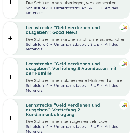
Die Schüler:innen überlegen, was sie später
einmal werden möchten und finden heraus, wie
Schulstufe 6
Unterrichtsdauer: 1-2 UE
Art des
der Beruf aussieht, den sie zukünftig ausüben
Materials:
wollen. Dazu beschaffen sie auf verschiedene
Weise Informationen zum Arbeitsalltag und
erstellen ein kreatives Endprodukt, das sie frei
Lernstrecke “Geld verdienen und
wählen können. In der Wabe findet eine
ausgeben”: Good News
Auseinandersetzung mit den eigenen
Die Schüler:innen ordnen sich unterschiedlichen
Vorstellungen über den Traumberuf und
Geld-Typen zu und diskutieren miteinander die
Schulstufe 6
Unterrichtsdauer: 1-2 UE
Art des
Erkenntnisse aus der Recherche statt.
Tipps, die bei den jeweiligen Geld-Typen zu
Materials:
Außerdem erhalten die Schüler:innen in der
finden sind. Daraus leiten sie Tipps ab, die für
Reflexionsphase die Möglichkeit zu überlegen,
alle Geld-Typen gelten können und überlegen
welche Erkenntnisse ihren Vorstellungen
welche konkreten Tipps sie im Alltag schon in
Lernstrecke “Geld verdienen und
entsprechen und welche anders sind als
ihrem Alter umsetzen können, aber auch wie sie
ausgeben”: Vertiefung 3 Abendessen mit
erwartet.
ihre Eltern beim nachhaltigen Konsum
der Familie
unterstützen.
Die Schüler:innen planen eine Mahlzeit für ihre
Familie und sollen dafür ein vorgegebenes
Schulstufe 6
Unterrichtsdauer: 1-2 UE
Art des
Budget pro Person einhalten. Zur Durchführung
Materials:
gehört die Wahl der Speise, die Erstellung einer
Einkaufsliste, sowie die Schätzung der Preise,
der Einkauf der Zutaten und die Zubereitung
Lernstrecke “Geld verdienen und
der Speise. Im Anschluss werden die
ausgeben”: Vertiefung 2
Schätzungen und die tatsächlichen Ausgaben
Kund:innenbefragung
miteinander verglichen und die Vorgehensweise
Die Schüler:innen befragen einzeln oder
beim Einkauf reflektiert.
paarweise Kund:innen in einem Supermarkt zu
Schulstufe 6
Unterrichtsdauer: 1-2 UE
Art des
den Zahlungsgewohnheiten und versuchen
Materials: