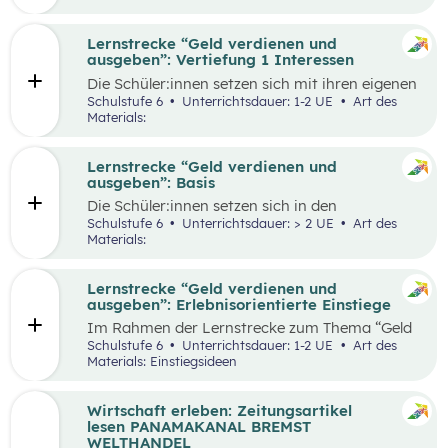
herauszufinden, welche Vor- und Nachteile die
jeweiligen Zahlungsformen haben. Die
Antworten der Supermarktkund:innen werden
Lernstrecke “Geld verdienen und
auf einem Interviewbogen/Fragebogen
ausgeben”: Vertiefung 1 Interessen
festgehalten und in der Klasse gemeinsam mit
Die Schüler:innen setzen sich mit ihren eigenen
der Lehrkraft ausgewertet. Eine weitere
Interessen und Stärken auseinander.
Schulstufe 6
Unterrichtsdauer: 1-2 UE
Art des
Perspektive kann, je nach den örtlichen
Gemeinsam werden verschiedene Stärken und
Materials:
Gegebenheiten, eingenommen werden, indem
Interessen besprochen. Das Kennenlernen der
Händler:innen/Verkäufer:innen auf einem
eigenen Interessen und Stärken soll den
(Wochen-)Markt befragt werden, welche
Schüler:innen zeigen, dass es mit diesem
Lernstrecke “Geld verdienen und
Zahlungsformen sie anbieten und welche Art
Wissen leichter ist den richtigen Beruf für sich
ausgeben”: Basis
der Zahlung sie bevorzugen.
zu finden und die Auseinandersetzung mit
Die Schüler:innen setzen sich in den
einzelnen Berufen wird ermöglicht.
unterschiedlichen Aufgabestellungen rund um
Schulstufe 6
Unterrichtsdauer: > 2 UE
Art des
das Thema Geld mit den Themen Funktionen
Materials:
und Formen des Geldes, Zahlungsformen,
Online-Zahlungen, Berufe Haushaltsplan, und
Konsum auseinander. Außerdem gibt es zwei
Lernstrecke “Geld verdienen und
Bonus-Inhalte zu den Themen „Das kostenlose
ausgeben”: Erlebnisorientierte Einstiege
Handy“ und „Geld-Typ“.
Im Rahmen der Lernstrecke zum Thema “Geld
verdienen und ausgeben”, werden drei mögliche
Schulstufe 6
Unterrichtsdauer: 1-2 UE
Art des
Einstiegsideen vorgestellt. Diese Vorschläge
Materials: Einstiegsideen
zeichnen sich nicht nur durch ihre inhaltliche
Relevanz aus, sondern sind bewusst als
Erlebnisse konzipiert, um die Schüler:innen
Wirtschaft erleben: Zeitungsartikel
aktiv in den Lernprozess einzubinden.
lesen PANAMAKANAL BREMST
WELTHANDEL