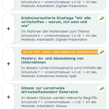
Unterrichtsszenario mit den SDGs (Sustainable
Schulstufe 6
Unterrichtsdauer: 1-2 UE
Art des
und Problemstellungen erkennen, analysieren,
Development Goals) auseinander. Sie wählen ein
Materials: Arbeitsblatt, Digitale Präsentation
beurteilen und erfolgreich bewältigen zu
SDG und entdecken in ihrer Umgebung Orte, an
können.
denen dieses Ziel nicht umgesetzt wurde und
machen ein Foto davon. Anschließend werden
Erlebnisorientierte Einstiege “Wir alle
Verbesserungsvorschläge erarbeitet.
wirtschaften – warum, mit wem und
wie”
Im Rahmen der Materialien zum Thema
“Grundlagen der Wirtschaft” werden drei
Schulstufe 6
Unterrichtsdauer: 1-2 UE
Art des
mögliche Einstiegsideen vorgestellt. Diese
Materials: Arbeitsblatt, Digitale Präsentation
Vorschläge zeichnen sich nicht nur durch ihre
inhaltliche Relevanz aus, sondern sind bewusst
als Erlebnisse konzipiert, um die Schüler:innen
nur für Pilot-, WIKU- oder WIBIwirkt-Schullehrer:innen
aktiv in den Lernprozess einzubinden.
Mystery: An- und Absiedelung von
Unternehmen
In diesem Unterrichtsszenario wird mithilfe der
Methode Mystery das Thema „Ansiedelung von
Schulstufe 7
Unterrichtsdauer: 1-2 UE
Art des
Unternehmen“ vertiefend behandelt. Im
Materials: Interaktives Material, Spiel
Rahmen des Mystery-Spiels finden
Schüler:innen in Kleingruppen die Lösung zu
einer komplexen Fragestellung an der
Glossar zur Lernstrecke
Schnittstelle von Gesellschaft, Wirtschaft und
Wirtschaftsstandort Österreich
Umwelt.
In diesem Glossar werden relevante Begriffe
zum Thema „Wirtschaftsstandort Österreich“
Schulstufe 7
Unterrichtsdauer: < 1 UE
Art des
erklärt. Zusätzlich gibt es Arbeitsblätter zu
Materials: Arbeitsblatt, Glossar