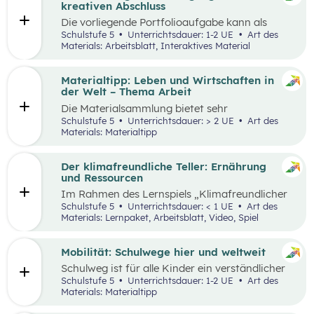
sie in ökonomisch geprägten Lebenssituationen
kreativen Abschluss
benötigen. Diese sollen ihnen dabei helfen,
Die vorliegende Portfolioaufgabe kann als
ökonomische Herausforderungen, Aufgaben
Abschluss des Kompetenzbereichs „Leben und
Schulstufe 5
Unterrichtsdauer: 1-2 UE
Art des
und Problemstellungen erkennen, analysieren,
Wirtschaften im Hinblick auf nachhaltige
Materials: Arbeitsblatt, Interaktives Material
beurteilen und erfolgreich bewältigen zu
Ernährung“ dienen.
können.
Materialtipp: Leben und Wirtschaften in
der Welt – Thema Arbeit
Die Materialsammlung bietet sehr
unterschiedliche Aspekte in Bezug auf das
Schulstufe 5
Unterrichtsdauer: > 2 UE
Art des
Thema Arbeit für den Unterricht.
Materials: Materialtipp
Der klimafreundliche Teller: Ernährung
und Ressourcen
Im Rahmen des Lernspiels „Klimafreundlicher
Teller“ lernen die Schüler:innen
Schulstufe 5
Unterrichtsdauer: < 1 UE
Art des
klimafreundlichere und klimaschädlichere
Materials: Lernpaket, Arbeitsblatt, Video, Spiel
Lebensmittel (gemessen am Wasser- und CO2-
Verbrauch) sowie mögliche Gründe für einen
hohen Ressourcenverbrauch kennen.
Mobilität: Schulwege hier und weltweit
Schulweg ist für alle Kinder ein verständlicher
Begriff und eine weltweite Gemeinsamkeit.
Schulstufe 5
Unterrichtsdauer: 1-2 UE
Art des
Doch der Weg ist durch die Lage der Schule und
Materials: Materialtipp
die Infrastruktur beeinflusst, sodass Schulwege
sehr unterschiedlich aussehen können.