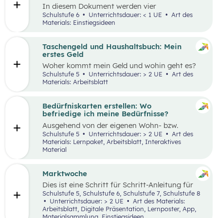
In diesem Dokument werden vier
Einstiegsideen für den Kompetenzbereich
Schulstufe 6
Unterrichtsdauer: < 1 UE
Art des
„Nachhaltiger Umgang mit Energie und
Materials: Einstiegsideen
Ressourcen“ präsentiert.
Taschengeld und Haushaltsbuch: Mein
erstes Geld
Woher kommt mein Geld und wohin geht es?
Was ist ein Haushaltsbuch und wofür brauche
Schulstufe 5
Unterrichtsdauer: > 2 UE
Art des
ich es? Geld ist im Alltag vieler Mensch präsent
Materials: Arbeitsblatt
und begleitet uns unser ganzes Leben lang. In
zwei Unterrichtseinheiten sollen die
Schüler:innen an das Thema Geld herangeführt
Bedürfniskarten erstellen: Wo
werden.
befriedige ich meine Bedürfnisse?
Ausgehend von der eigenen Wohn- bzw.
Schulortgemeinde sollen die Schüler:innen ihre
Schulstufe 5
Unterrichtsdauer: > 2 UE
Art des
Umgebung analysieren und eine eigene
Materials: Lernpaket, Arbeitsblatt, Interaktives
Bedürfniskarte (mit Scribble Maps) erstellen
Material
und so die im Mittelpunkt stehende
Fragestellung beantworten können: „Wo
befriedige ich meine Bedürfnisse?“ Der Fokus
Marktwoche
liegt hierbei vor allem auf der
Dies ist eine Schritt für Schritt-Anleitung für
Bedürfnisbefriedigung durch Unternehmen.
Lehrer:innen, die mit Jugendlichen ein echtes
Schulstufe 5, Schulstufe 6, Schulstufe 7, Schulstufe 8
Verkaufserlebnis organisieren wollen: Vom
Unterrichtsdauer: > 2 UE
Art des Materials:
Einstieg
(Was haben Jugendliche erfunden?)
Arbeitsblatt, Digitale Präsentation, Lernposter, App,
über
Ziele setzen
bis hin zum gesamten
Design
Materialsammlung, Einstiegsideen