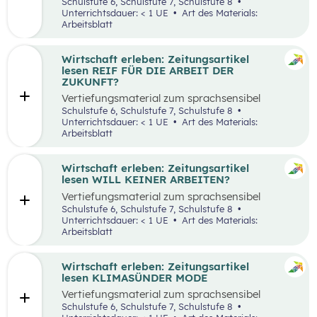
aufbereiteten Zeitungsartikel “Spannende
Schulstufe 6, Schulstufe 7, Schulstufe 8
Suche nach Ferialjobs”.
Unterrichtsdauer: < 1 UE
Art des Materials:
Arbeitsblatt
Wirtschaft erleben: Zeitungsartikel
lesen REIF FÜR DIE ARBEIT DER
ZUKUNFT?
Vertiefungsmaterial zum sprachsensibel
aufbereiteten Zeitungsartikel “Reif für die
Schulstufe 6, Schulstufe 7, Schulstufe 8
Arbeit der Zukunft?”.
Unterrichtsdauer: < 1 UE
Art des Materials:
Arbeitsblatt
Wirtschaft erleben: Zeitungsartikel
lesen WILL KEINER ARBEITEN?
Vertiefungsmaterial zum sprachsensibel
aufbereiteten Zeitungsartikel “Will keiner
Schulstufe 6, Schulstufe 7, Schulstufe 8
arbeiten?”.
Unterrichtsdauer: < 1 UE
Art des Materials:
Arbeitsblatt
Wirtschaft erleben: Zeitungsartikel
lesen KLIMASÜNDER MODE
Vertiefungsmaterial zum sprachsensibel
aufbereiteten Zeitungsartikel “Klimasünder
Schulstufe 6, Schulstufe 7, Schulstufe 8
Mode”.