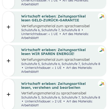
Unterrichtsdauer: < 1 UE
Art des Materials:
Arbeitsblatt
Wirtschaft erleben: Zeitungsartikel
lesen GELD-ZURÜCK-GARANTIE
Vertiefungsmaterial zum sprachsensibel
aufbereiteten Zeitungsartikel “Reich werden
Schulstufe 6, Schulstufe 7, Schulstufe 8
mit Geld-zurück-Garantie?”.
Unterrichtsdauer: < 1 UE
Art des Materials:
Arbeitsblatt
Wirtschaft erleben: Zeitungsartikel
lesen WIR SPAREN ENERGIE!
Vertiefungsmaterial zum sprachsensibel
aufbereiteten Zeitungsartikel “Wir sparen
Schulstufe 5, Schulstufe 6, Schulstufe 7, Schulstufe 8
Energie”.
Unterrichtsdauer: < 1 UE
Art des Materials:
Arbeitsblatt
Wirtschaft erleben: Zeitungsartikel
lesen, verstehen und bearbeiten
Vertiefungsmaterial zu sprachsensibel
aufbereiteten Zeitungsartikeln.
Schulstufe 5, Schulstufe 6, Schulstufe 7, Schulstufe 8
Unterrichtsdauer: > 2 UE
Art des Materials:
Arbeitsblatt