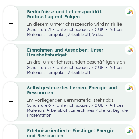
Bedürfnisse und Lebensqualität:
Radausflug mit Folgen
In diesem Unterrichtsszenario wird mithilfe
eines Kurzvideos und zusätzlichem Material der
Schulstufe 5
Unterrichtsdauer: > 2 UE
Art des
Fokus auf finanzielle Entscheidungen und
Materials: Lernpaket, Arbeitsblatt, Video
Bedürfnisse gelegt. Kinder und Jugendliche
stehen oftmals bereits vor finanziellen
Entscheidungen. Dabei gilt es, Bedürfnisse und
Einnahmen und Ausgaben: Unser
Prioritäten, aber auch die eigenen finanziellen
Haushaltsbudget
Möglichkeiten zu berücksichtigen. Oft möchte
In drei Unterrichtsstunden beschäftigen sich
man mehr haben, als man sich leisten kann und
die Schüler:innen mit den Einnahmen und
Schulstufe 5
Unterrichtsdauer: > 2 UE
Art des
muss aufgrund der Knappheit auf etwas
Ausgaben von Haushalten.
Materials: Lernpaket, Arbeitsblatt
verzichten. Konsum ist jedoch nicht die einzige
Möglichkeit der Bedürfnisbefriedigung.
Selbstgesteuertes Lernen: Energie und
Ressourcen
Im vorliegenden Lernmaterial steht das
selbstgesteuerte Lernen im Vordergrund. Es
Schulstufe 6
Unterrichtsdauer: > 2 UE
Art des
werden die wesentlichen Ressourcen und
Materials: Arbeitsblatt, Interaktives Material, Digitale
Energieträger für die Wirtschaft und unser
Präsentation
Alltagsleben und ihre Bedeutung für die Umwelt
und den Klimawandel beleuchtet.
Erlebnisorientierte Einstiege: Energie
und Ressourcen