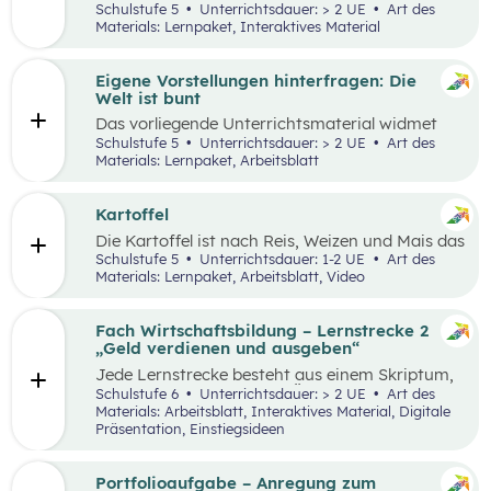
Lernumgebung via
chabaDoo
zur Verfügung
Schulstufe 5
Unterrichtsdauer: > 2 UE
Art des
gestellt und mit einem analogen Lernplan (M2)
Materials: Lernpaket, Interaktives Material
ergänzt.
Eigene Vorstellungen hinterfragen: Die
Welt ist bunt
Das vorliegende Unterrichtsmaterial widmet
sich dem Thema Stereotype – insbesondere in
Schulstufe 5
Unterrichtsdauer: > 2 UE
Art des
Bezug auf Afrika – und kann als Einstieg in das
Materials: Lernpaket, Arbeitsblatt
Thema „Leben und Wirtschaften in aller Welt“
dienen. Mithilfe einer Einstiegsgeschichte und
visuellem Input soll den Schüler:innen
Kartoffel
ermöglicht werden, ihr eigenes Afrikabild zu
Die Kartoffel ist nach Reis, Weizen und Mais das
hinterfragen, zu dekonstruieren und zu
viertwichtigste Grundnahrungsmittel der
Schulstufe 5
Unterrichtsdauer: 1-2 UE
Art des
rekonstruieren.
Menschheit. Weltweit gibt es rund 5.000
Materials: Lernpaket, Arbeitsblatt, Video
essbare Sorten. Daher kann sich die
Kartoffelpflanze gut an regionale Bedingungen
anpassen. Die Unterrichtsmaterialien
Fach Wirtschaftsbildung – Lernstrecke 2
behandeln einerseits gesellschaftliche sowie
„Geld verdienen und ausgeben“
naturräumliche Bedingungen der
Jede Lernstrecke besteht aus einem Skriptum,
landwirtschaftlichen Produktion. Wesentliche
welches dazu dient einen Überblick über die
Schulstufe 6
Unterrichtsdauer: > 2 UE
Art des
Charakteristika der räumlichen Umwelt werden
jeweilige Lernstrecke zu erhalten. Mit
Materials: Arbeitsblatt, Interaktives Material, Digitale
am Fallbeispiel Kartoffel erhoben und
dem eigenen Unterrichtsgegenstand
Präsentation, Einstiegsideen
beschrieben.
Wirtschaftsbildung erwerben Schüler:innen das
Wissen und entwickeln Fähigkeiten,
Einstellungen und Verhaltensbereitschaften, die
Portfolioaufgabe – Anregung zum