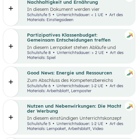
Nachhaltigkeit und Ernährung
In diesem Dokument werden vier
Einstiegsideen für den
Kompetenzbereich
Schulstufe 5
Unterrichtsdauer: < 1 UE
Art des
„Leben und Wirtschaften im Hinblick auf
Materials: Einstiegsideen
nachhaltige Ernährung“ präsentiert. Es handelt
sich immer um Vorschläge, die mit einem
Erlebnis für die Schüler:innen verbunden sind
Partizipatives Klassenbudget:
und wo auch außerschulische Lernorte
Gemeinsam Entscheidungen treffen
miteinbezogen werden.
In diesem Lernpaket stehen Abläufe und
Methoden im Vordergrund, die den
Schulstufe 8
Unterrichtsdauer: > 2 UE
Art des
Schüler:innen helfen sollen, das WIR vor das
Materials: Spiel
ICH zu stellen. Spielerisch erleben die
Schüler:innen als Mobilitäts- und
Ernährungsrat, wie sich Kaufentscheidungen
Good News: Energie und Ressourcen
auf Umwelt, Gesundheit und das Miteinander
Zum Abschluss des Kompetenzbereichs
auswirken.
„Energie und Ressourcen“ beschäftigen sich
Schulstufe 6
Unterrichtsdauer: 1-2 UE
Art des
Schüler:innen mit positiven Nachrichten und
Materials: Arbeitsblatt, Lernposter
Beispielen, damit sie sich von den Problemen,
die in der Lernstrecke besprochen wurden,
nicht überwältigt fühlen.
Nutzen und Nebenwirkungen: Die Macht
der Werbung
In diesem einstündigen Unterrichtskonzept
lernen die Schüler:innen den Nutzen sowie die
Schulstufe 5
Unterrichtsdauer: 1-2 UE
Art des
Vor- und Nachteile von Werbung kennen.
Materials: Lernpaket, Arbeitsblatt, Video