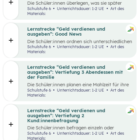
Die Schüler:innen überlegen, was sie später
einmal werden möchten und finden heraus, wie
Schulstufe 6
Unterrichtsdauer: 1-2 UE
Art des
der Beruf aussieht, den sie zukünftig ausüben
Materials:
wollen. Dazu beschaffen sie auf verschiedene
Weise Informationen zum Arbeitsalltag und
erstellen ein kreatives Endprodukt, das sie frei
Lernstrecke “Geld verdienen und
wählen können. In der Wabe findet eine
ausgeben”: Good News
Auseinandersetzung mit den eigenen
Die Schüler:innen ordnen sich unterschiedlichen
Vorstellungen über den Traumberuf und
Geld-Typen zu und diskutieren miteinander die
Schulstufe 6
Unterrichtsdauer: 1-2 UE
Art des
Erkenntnisse aus der Recherche statt.
Tipps, die bei den jeweiligen Geld-Typen zu
Materials:
Außerdem erhalten die Schüler:innen in der
finden sind. Daraus leiten sie Tipps ab, die für
Reflexionsphase die Möglichkeit zu überlegen,
alle Geld-Typen gelten können und überlegen
welche Erkenntnisse ihren Vorstellungen
welche konkreten Tipps sie im Alltag schon in
Lernstrecke “Geld verdienen und
entsprechen und welche anders sind als
ihrem Alter umsetzen können, aber auch wie sie
ausgeben”: Vertiefung 3 Abendessen mit
erwartet.
ihre Eltern beim nachhaltigen Konsum
der Familie
unterstützen.
Die Schüler:innen planen eine Mahlzeit für ihre
Familie und sollen dafür ein vorgegebenes
Schulstufe 6
Unterrichtsdauer: 1-2 UE
Art des
Budget pro Person einhalten. Zur Durchführung
Materials:
gehört die Wahl der Speise, die Erstellung einer
Einkaufsliste, sowie die Schätzung der Preise,
der Einkauf der Zutaten und die Zubereitung
Lernstrecke “Geld verdienen und
der Speise. Im Anschluss werden die
ausgeben”: Vertiefung 2
Schätzungen und die tatsächlichen Ausgaben
Kund:innenbefragung
miteinander verglichen und die Vorgehensweise
Die Schüler:innen befragen einzeln oder
beim Einkauf reflektiert.
paarweise Kund:innen in einem Supermarkt zu
Schulstufe 6
Unterrichtsdauer: 1-2 UE
Art des
den Zahlungsgewohnheiten und versuchen
Materials: