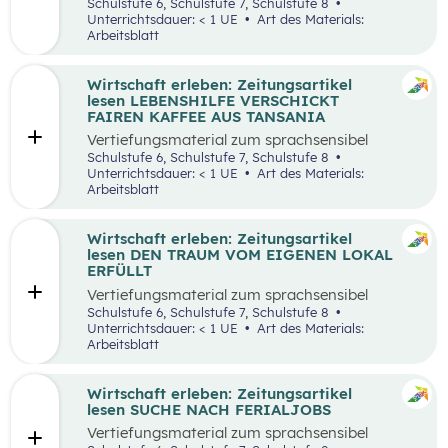
aufbereiteten Zeitungsartikel “Wieso wird alles
Schulstufe 6, Schulstufe 7, Schulstufe 8
teurer?”.
Unterrichtsdauer: < 1 UE
Art des Materials:
Arbeitsblatt
Wirtschaft erleben: Zeitungsartikel
lesen LEBENSHILFE VERSCHICKT
FAIREN KAFFEE AUS TANSANIA
Vertiefungsmaterial zum sprachsensibel
aufbereiteten Zeitungsartikel “Lebenshilfe
Schulstufe 6, Schulstufe 7, Schulstufe 8
verschickt fairen Kaffee aus Tansania”.
Unterrichtsdauer: < 1 UE
Art des Materials:
Arbeitsblatt
Wirtschaft erleben: Zeitungsartikel
lesen DEN TRAUM VOM EIGENEN LOKAL
ERFÜLLT
Vertiefungsmaterial zum sprachsensibel
aufbereiteten Zeitungsartikel “Den Traum vom
Schulstufe 6, Schulstufe 7, Schulstufe 8
eigenen Lokal erfüllt”.
Unterrichtsdauer: < 1 UE
Art des Materials:
Arbeitsblatt
Wirtschaft erleben: Zeitungsartikel
lesen SUCHE NACH FERIALJOBS
Vertiefungsmaterial zum sprachsensibel