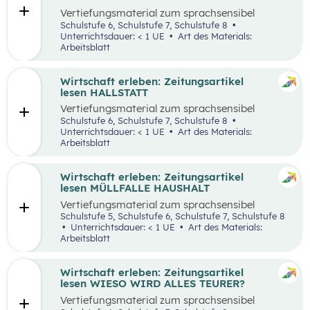
Vertiefungsmaterial zum sprachsensibel
aufbereiteten Zeitungsartikel “Panamakanal
Schulstufe 6, Schulstufe 7, Schulstufe 8
bremst Welthandel”.
Unterrichtsdauer: < 1 UE
Art des Materials:
Arbeitsblatt
Wirtschaft erleben: Zeitungsartikel
lesen HALLSTATT
Vertiefungsmaterial zum sprachsensibel
aufbereiteten Zeitungsartikel “Hallstatt geht
Schulstufe 6, Schulstufe 7, Schulstufe 8
über, Hallstätter gehen unter”.
Unterrichtsdauer: < 1 UE
Art des Materials:
Arbeitsblatt
Wirtschaft erleben: Zeitungsartikel
lesen MÜLLFALLE HAUSHALT
Vertiefungsmaterial zum sprachsensibel
aufbereiteten Zeitungsartikel “Müllfalle
Schulstufe 5, Schulstufe 6, Schulstufe 7, Schulstufe 8
Haushalt”.
Unterrichtsdauer: < 1 UE
Art des Materials:
Arbeitsblatt
Wirtschaft erleben: Zeitungsartikel
lesen WIESO WIRD ALLES TEURER?
Vertiefungsmaterial zum sprachsensibel