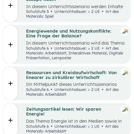
Tätigkeiten im Haushalt aufzeichnen und deren
In diesem Unterrichtsszenario werden Inhalte
Verteilung reflektieren.
des
Kompetenzbereichs
„Leben und
Schulstufe 5
Unterrichtsdauer: > 2 UE
Art des
Wirtschaften im eigenen Umfeld“ spielerisch
Materials: Spiel
wiederholt. Dabei kommt die Methode „Escape
Room“ zum Einsatz. Ziel ist es, durch
Kooperation bei der Teamarbeit
Energiewende und Nutzungskonflikte:
zwischenmenschliche Kompetenzen zu stärken
Eine Frage der Balance?
st
und sogenannte 21
Century Skills zu schulen.
In diesem Unterrichtsszenario wird das Thema
Energiewende und damit einhergehende
Schulstufe 6
Unterrichtsdauer: > 2 UE
Art des
Nutzungskonflikte behandelt. Methodisch wird
Materials: Arbeitsblatt, Interaktives Material, Digitale
zuerst mit einem Wimmelbild gearbeitet, auf
Präsentation, Lernposter
dem unterschiedliche Szenen und Darstellungen
zu Energie, Ressourcen und damit
einhergehender Konflikte zu finden sind.
Ressourcen und Kreislaufwirtschaft: Von
linearer zu zirkulärer Wirtschaft
Im Mittelpunkt dieses Unterrichtsszenarios
steht ein sprachsensibel aufbereiteter Text zum
Schulstufe 6
Unterrichtsdauer: > 2 UE
Art des
Thema verantwortungsvoller Umgang mit
Materials: Arbeitsblatt
Ressourcen. Anhand eines Fahrrads werden die
Fragen nach dem „Wo?“, „Woher?“ und
„Wohin?“ gestellt und die Konzepte „lineares
Zeitungsartikel lesen: Wir sparen
Wirtschaften” und „Kreislaufwirtschaft”
Energie!
erarbeitet.
Das Thema Energie ist in den Medien sowie in
täglichen Gesprächen allgegenwärtig. Dabei
Schulstufe 6
Unterrichtsdauer: < 1 UE
Art des
wird oft von hohem Energieverbrauch, von
Materials: Arbeitsblatt