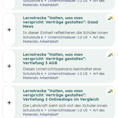
selbstgewählten Aspekten der
Schulstufe 6
Unterrichtsdauer: 1-2 UE
Art des
Vertragsgestaltung auseinander und drehen
Materials: Arbeitsblatt
dazu einen Kurzfilm.
Lernstrecke “Halten, was man
verspricht: Verträge gestalten”: Good
News
In dieser Einheit reflektieren die Schüler:innen
die Inhalte der Lernstrecke “Halten, was man
Schulstufe 6
Unterrichtsdauer: 1-2 UE
Art des
verspricht – Verträge gestalten”.
Materials: Arbeitsblatt
Lernstrecke “Halten, was man
verspricht: Verträge gestalten”:
Vertiefung 3 AGB
Dieses Unterrichtsszenario beinhaltet eine
Gruppenarbeit, bei der sich die Schüler:innen
Schulstufe 6
Unterrichtsdauer: 1-2 UE
Art des
mit Ausschnitten aus den AGBs von Zalando
Materials: Arbeitsblatt
auseinandersetzen.
Lernstrecke “Halten, was man
verspricht: Verträge gestalten”:
Vertiefung 2 Onlineshops im Vergleich
Die Lehrkraft sieht sich mit den Schüler:innen
zum Einstieg einen Onlineshop eines bekannten
Schulstufe 6
Unterrichtsdauer: 1-2 UE
Art des
Online-Händlers an.
Materials: Arbeitsblatt