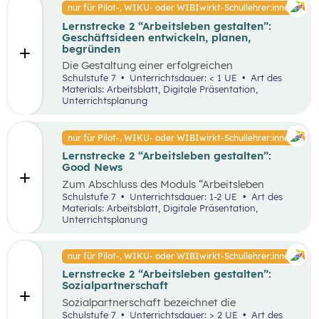
Faktoren ab. Demzufolge wird in diesem
nur für Pilot-, WIKU- oder WIBIwirkt-Schullehrer:innen
von Entrepreneur:innen und
Unterrichtsszenario auf entscheidende
Intrapreneur:innen.
Lernstrecke 2 “Arbeitsleben gestalten”:
Kriterien für das langfristige Bestehen von
Geschäftsideen entwickeln, planen,
Unternehmen näher eingegangen.
begründen
Die Gestaltung einer erfolgreichen
Geschäftsidee ist der erste Schritt in die
Schulstufe 7
Unterrichtsdauer: < 1 UE
Art des
Selbstständigkeit und die Basis für ein
Materials: Arbeitsblatt, Digitale Präsentation,
erfolgreiches Unternehmen. In diesem
Unterrichtsplanung
Unterrichtsszenario wird anhand des
vereinfachten St. Galler Managementmodell ein
erfolgreiches Unternehmen analysiert. Des
nur für Pilot-, WIKU- oder WIBIwirkt-Schullehrer:innen
Weiteren wird auf die Motive für die Gründung
Lernstrecke 2 “Arbeitsleben gestalten”:
von Unternehmen näher eingegangen.
Good News
Zum Abschluss des Moduls “Arbeitsleben
gestalten” ist es wichtig, dass die Schüler:innen
Schulstufe 7
Unterrichtsdauer: 1-2 UE
Art des
sich mit positiven Nachrichten und Beispielen
Materials: Arbeitsblatt, Digitale Präsentation,
auseinandersetzen, um nicht von den
Unterrichtsplanung
Herausforderungen der Arbeitswelt überwältigt
zu werden. Innerhalb der Good News Phase
sollen die Schüler:innen nochmals den Bereich
nur für Pilot-, WIKU- oder WIBIwirkt-Schullehrer:innen
Entrepreneurship anhand einer sehr
Lernstrecke 2 “Arbeitsleben gestalten”:
erfolgreichen Unternehmensgründung (Zotter)
Sozialpartnerschaft
erarbeiten. Dies soll dabei helfen, dass komplexe
Thema für die Schüler:innen stärker zu
Sozialpartnerschaft bezeichnet die
vertiefen.
Zusammenarbeit zwischen Arbeitgeber:innen
Schulstufe 7
Unterrichtsdauer: > 2 UE
Art des