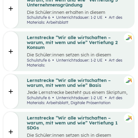
Runde zu Runde verbessern.
Unternehmensgründung
Die Schüler:innen erhalten in diesem
Gedankenexperiment die Möglichkeit ein
Schulstufe 6
Unterrichtsdauer: 1-2 UE
Art des
Unternehmen unter Berücksichtigung von
Materials: Arbeitsblatt
Nachhaltigkeitskriterien zu gründen. Sie
überlegen sich entlang eines vereinfachten
Business Model Canvas, welche Bedürfnisse sie
Lernstrecke “Wir alle wirtschaften –
erfüllen wollen und treffen damit verbundene
warum, mit wem und wie” Vertiefung 2
Entscheidungen. Die Idee wird in einem
Konsum
Elevator Pitch der Klasse präsentiert
Die Schüler:innen setzen sich in diesem
Unterrichtsszenario mit nachhaltigem Konsum
Schulstufe 6
Unterrichtsdauer: 1-2 UE
Art des
auseinander. Sie recherchieren selbstständig zu
Materials:
einem gewählten Produkt oder Unternehmen
und präsentieren ihre Ergebnisse im Weltcafé.
Lernstrecke “Wir alle wirtschaften –
warum, mit wem und wie” Basis
Jede Lernstrecke besteht aus einem Skriptum,
welches dazu dient einen Überblick über die
Schulstufe 6
Unterrichtsdauer: 1-2 UE
Art des
jeweilige Lernstrecke zu erhalten. Mit
Materials: Arbeitsblatt, Digitale Präsentation
dem eigenen Unterrichtsgegenstand
Wirtschaftsbildung erwerben Schüler:innen das
Wissen und entwickeln Fähigkeiten,
Lernstrecke “Wir alle wirtschaften –
Einstellungen und Verhaltensbereitschaften, die
warum, mit wem und wie” Vertiefung 1
sie in ökonomisch geprägten Lebenssituationen
SDGs
benötigen. Diese sollen ihnen dabei helfen,
Die Schüler:innen setzen sich in diesem
ökonomische Herausforderungen, Aufgaben