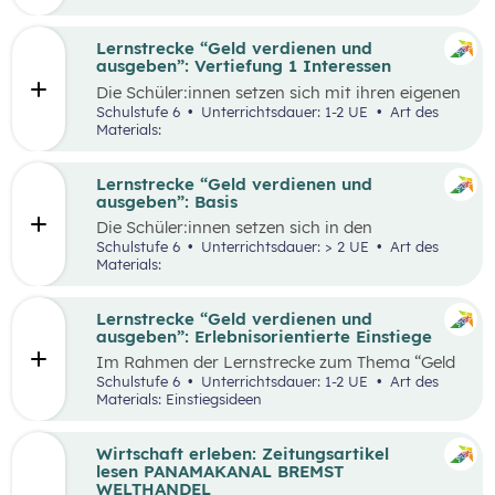
herauszufinden, welche Vor- und Nachteile die
jeweiligen Zahlungsformen haben. Die
Antworten der Supermarktkund:innen werden
Lernstrecke “Geld verdienen und
auf einem Interviewbogen/Fragebogen
ausgeben”: Vertiefung 1 Interessen
festgehalten und in der Klasse gemeinsam mit
Die Schüler:innen setzen sich mit ihren eigenen
der Lehrkraft ausgewertet. Eine weitere
Interessen und Stärken auseinander.
Schulstufe 6
Unterrichtsdauer: 1-2 UE
Art des
Perspektive kann, je nach den örtlichen
Gemeinsam werden verschiedene Stärken und
Materials:
Gegebenheiten, eingenommen werden, indem
Interessen besprochen. Das Kennenlernen der
Händler:innen/Verkäufer:innen auf einem
eigenen Interessen und Stärken soll den
(Wochen-)Markt befragt werden, welche
Schüler:innen zeigen, dass es mit diesem
Lernstrecke “Geld verdienen und
Zahlungsformen sie anbieten und welche Art
Wissen leichter ist den richtigen Beruf für sich
ausgeben”: Basis
der Zahlung sie bevorzugen.
zu finden und die Auseinandersetzung mit
Die Schüler:innen setzen sich in den
einzelnen Berufen wird ermöglicht.
unterschiedlichen Aufgabestellungen rund um
Schulstufe 6
Unterrichtsdauer: > 2 UE
Art des
das Thema Geld mit den Themen Funktionen
Materials:
und Formen des Geldes, Zahlungsformen,
Online-Zahlungen, Berufe Haushaltsplan, und
Konsum auseinander. Außerdem gibt es zwei
Lernstrecke “Geld verdienen und
Bonus-Inhalte zu den Themen „Das kostenlose
ausgeben”: Erlebnisorientierte Einstiege
Handy“ und „Geld-Typ“.
Im Rahmen der Lernstrecke zum Thema “Geld
verdienen und ausgeben”, werden drei mögliche
Schulstufe 6
Unterrichtsdauer: 1-2 UE
Art des
Einstiegsideen vorgestellt. Diese Vorschläge
Materials: Einstiegsideen
zeichnen sich nicht nur durch ihre inhaltliche
Relevanz aus, sondern sind bewusst als
Erlebnisse konzipiert, um die Schüler:innen
Wirtschaft erleben: Zeitungsartikel
aktiv in den Lernprozess einzubinden.
lesen PANAMAKANAL BREMST
WELTHANDEL