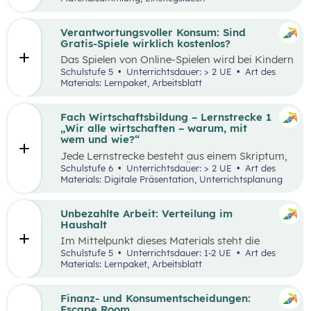
Thinking-Prozess
,
Preis berechnen
,
Verkaufsstand vorbereiten
… wird alles genau
beschrieben. Tipps und Tricks rund um den
Verantwortungsvoller Konsum: Sind
Markt-Tag selbst, sowie ein Vorschlag, wie das
Gratis-Spiele wirklich kostenlos?
Erlebnis gefeiert und präsentiert werden kann,
Das Spielen von Online-Spielen wird bei Kindern
sind ebenfalls enthalten.
und Jugendlichen immer beliebter. Während
Schulstufe 5
Unterrichtsdauer: > 2 UE
Art des
Spielen viele Vorteile mit sich bringt, ist es
Materials: Lernpaket, Arbeitsblatt
dennoch wichtig, Schüler:innen möglichst früh
auf potenzielle Gefahren und Risiken
aufmerksam zu machen. Das vorliegende Lehr-
Fach Wirtschaftsbildung – Lernstrecke 1
und Lernmaterial setzt sich aus zwei
„Wir alle wirtschaften – warum, mit
aufeinander aufbauenden Teilen zusammen, die
wem und wie?“
jeweils in ein bis zwei Unterrichtseinheiten
Jede Lernstrecke besteht aus einem Skriptum,
abgehandelt werden können.
welches dazu dient einen Überblick über die
Schulstufe 6
Unterrichtsdauer: > 2 UE
Art des
jeweilige Lernstrecke zu erhalten. Mit
Materials: Digitale Präsentation, Unterrichtsplanung
dem eigenen Unterrichtsgegenstand
Wirtschaftsbildung erwerben Schüler:innen das
Wissen und entwickeln Fähigkeiten,
Unbezahlte Arbeit: Verteilung im
Einstellungen und Verhaltensbereitschaften, die
Haushalt
sie in ökonomisch geprägten Lebenssituationen
Im Mittelpunkt dieses Materials steht die
benötigen. Diese sollen ihnen dabei helfen,
Auseinandersetzung mit (unbezahlter) Arbeit
Schulstufe 5
Unterrichtsdauer: 1-2 UE
Art des
ökonomische Herausforderungen, Aufgaben
und deren Verteilung. Der Schwerpunkt liegt
Materials: Lernpaket, Arbeitsblatt
und Problemstellungen erkennen, analysieren,
dabei auf theatralen und kreativen Methoden,
beurteilen und erfolgreich bewältigen zu
sowie dem Arbeiten mit Statistiken. Mit
können.
Beispielen wird an die Lebenswelt der
Finanz- und Konsumentscheidungen:
Schüler:innen angeknüpft, die selbst unbezahlte
Escape Room