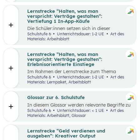
Lernstrecke “Halten, was man
verspricht: Verträge gestalten”:
Vertiefung 1 In-App-Käufe
Die Schüler:innen setzen sich in dieser
Alltagschallenge mit dem eigenen digitalen
Schulstufe 6
Unterrichtsdauer: 1-2 UE
Art des
Konsumverhalten auseinander.
Materials: Arbeitsblatt
Lernstrecke “Halten, was man
verspricht: Verträge gestalten”:
Erlebnisorientierte Einstiege
Im Rahmen der Lernstrecke zum Thema
“Halten, was man verspricht – Verträge
Schulstufe 6
Unterrichtsdauer: 1-2 UE
Art des
gestalten”, werden drei mögliche Einstiegsideen
Materials: Lernpaket, Arbeitsblatt
vorgestellt.
Glossar zur 6. Schulstufe
In diesem Glossar werden relevante Begriffe zu
den Lehrplanpunkten “Energie und Ressourcen”
Schulstufe 6
Unterrichtsdauer: < 1 UE
Art des
sowie “Produktion und Konsum” erklärt.
Materials: Arbeitsblatt, Glossar
Zusätzlich gibt es Arbeitsblätter zu
ausgewählten Begriffen.
Lernstrecke “Geld verdienen und
ausgeben”: Kreativer Output