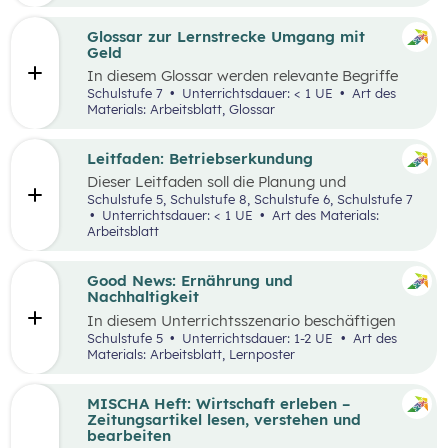
ausgewählten Begriffen.
Glossar zur Lernstrecke Umgang mit
Geld
In diesem Glossar werden relevante Begriffe
zum Thema „Geld“ erklärt. Zusätzlich gibt es
Schulstufe 7
Unterrichtsdauer: < 1 UE
Art des
Arbeitsblätter zu ausgewählten Begriffen.
Materials: Arbeitsblatt, Glossar
Leitfaden: Betriebserkundung
Dieser Leitfaden soll die Planung und
Durchführung von Betriebserkundungen
Schulstufe 5, Schulstufe 8, Schulstufe 6, Schulstufe 7
erleichtern. Im Zuge dieses Leitfadens werden
Unterrichtsdauer: < 1 UE
Art des Materials:
Leitfragen zu folgenden Schwerpunkten
Arbeitsblatt
präsentiert: berufsorientierte, technische,
wirtschaftliche und ökologische
Betriebserkundung.
Good News: Ernährung und
Nachhaltigkeit
In diesem Unterrichtsszenario beschäftigen
sich die Schüler:innen mit positiven
Schulstufe 5
Unterrichtsdauer: 1-2 UE
Art des
Nachrichten und Beispielen aus dem
Materials: Arbeitsblatt, Lernposter
Themenbereich „Ernährung und
Nachhaltigkeit“. Das Ziel dabei ist es,
Handlungsoptionen für den Alltag offenzulegen,
MISCHA Heft: Wirtschaft erleben –
zu diskutieren und in einer abschließenden
Zeitungsartikel lesen, verstehen und
Portfolioaufgabe kreativ zu bearbeiten.
bearbeiten