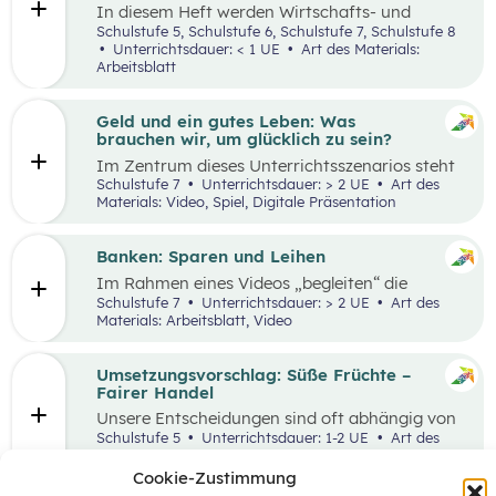
In diesem Heft werden Wirtschafts- und
Lesekompetenz miteinander verknüpft.
Schulstufe 5, Schulstufe 6, Schulstufe 7, Schulstufe 8
Unterrichtsdauer: < 1 UE
Art des Materials:
Arbeitsblatt
Geld und ein gutes Leben: Was
brauchen wir, um glücklich zu sein?
Im Zentrum dieses Unterrichtsszenarios steht
das Planspiel „Nervus Rerum“, welches den
Schulstufe 7
Unterrichtsdauer: > 2 UE
Art des
finanziellen Spielraum als Faktor für ein gutes
Materials: Video, Spiel, Digitale Präsentation
Leben thematisiert. Jugendliche sind oftmals
mit Aussagen konfrontiert, die den
Zusammenhang zwischen Geld und einem
Banken: Sparen und Leihen
guten Leben bewerten.
Im Rahmen eines Videos „begleiten“ die
Schüler:innen eine jugendliche Person bei der
Schulstufe 7
Unterrichtsdauer: > 2 UE
Art des
Erledigung alltäglicher Bankgeschäfte und
Materials: Arbeitsblatt, Video
bekommen so einen ersten Überblick, welche
Rolle Banken in ihrem Leben spielen. In einem
anschließenden Laufdiktat wird das erworbene
Umsetzungsvorschlag: Süße Früchte –
Wissen gefestigt.
Fairer Handel
Unsere Entscheidungen sind oft abhängig von
Entscheidungen, die andere Menschen davor
Schulstufe 5
Unterrichtsdauer: 1-2 UE
Art des
getroffen haben. Wenn wir zum Beispiel
Materials:
einkaufen gehen, können wir nur Waren
Cookie-Zustimmung
kaufen, die auch Unternehmen vorher