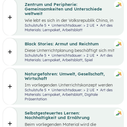
Zentrum und Peripherie:
Gemeinsamkeiten und Unterschiede
weltweit
Wie lebt es sich in der Volksrepublik China, in
Grönland oder in den österreichischen Alpen?
Schulstufe 5
Unterrichtsdauer: > 2 UE
Art des
Welche Gemeinsamkeiten und Unterschiede
Materials: Lernpaket, Arbeitsblatt
gibt es? Menschen weltweit haben die gleichen
Grundbedürfnisse und oft sehr ähnliche
Wünsche. Sie arbeiten in der Regel, sind an
Black Stories: Armut und Reichtum
bestimmten Orten wohnhaft und müssen
Diese Unterrichtplanung beschäftigt sich mit
gleichzeitig mobil sein. Wie diese
dem umfassenden Themenbereich Armut.
Schulstufe 5
Unterrichtsdauer: > 2 UE
Art des
Lebensbereiche konkret ausgestaltet sind und
Methodisch stehen die
Black Stories
– kurze
Materials: Lernpaket, Arbeitsblatt, Spiel
welche Anforderungen sich ergeben, hängt
Geschichten, die sich mit unterschiedlichen
wesentlich von der Region ab, in der die
Ausprägungen von Armut und Reichtum
Menschen leben.
beschäftigen – im Zentrum, wobei der Fokus
Naturgefahren: Umwelt, Gesellschaft,
auf Armut und damit verbundenen
Wirtschaft
Auswirkungen liegt.
Im vorliegenden Unterrichtskonzept werden
natürliche Prozesse und ihre Auswirkungen auf
Schulstufe 5
Unterrichtsdauer: > 2 UE
Art des
die Umwelt, Gesellschaft und Wirtschaft
Materials: Lernpaket, Arbeitsblatt, Digitale
behandelt.
Präsentation
Selbstgesteuertes Lernen:
Nachhaltigkeit und Ernährung
Beim vorliegenden Material wird die