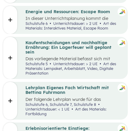
Engpässen in der Energieversorgung und von
Energiesparen gesprochen. Auch die Kosten für
Energie sind seit dem Ukrainekrieg ein
Energie und Ressourcen: Escape Room
omnipräsentes Thema.
In dieser Unterrichtsplanung kommt die
Methode „Escape Room“ zum Einsatz. Ziel ist
Schulstufe 6
Unterrichtsdauer: > 2 UE
Art des
es, Inhalte des Kompetenzbereichs
Materials: Interaktives Material, Escape Room
„Nachhaltiger Umgang mit Energie und
Ressourcen“ spielerisch zu wiederholen und
durch Kooperation bei der Teamarbeit
Kaufentscheidungen und nachhaltige
zwischenmenschliche Kompetenzen zu stärken
Ernährung: Ein Lagerfeuer will geplant
st
und sogenannte 21
Century Skills zu schulen.
sein
Das vorliegende Material befasst sich mit
Kaufentscheidungen, der Herkunft von
Schulstufe 5
Unterrichtsdauer: > 2 UE
Art des
Lebensmitteln, dem Bewusstsein für eine
Materials: Lernpaket, Arbeitsblatt, Video, Digitale
nachhaltige Ernährung sowie mit dem Umgang
Präsentation
mit Lebensmitteln. Das Unterrichtsszenario ist
rund um das
Video „Ein Lagerfeuer will geplant
sein“
aufgebaut. Mit zusätzlich bereitgestellten
Lehrplan Eigenes Fach Wirtschaft mit
Materialien können die im Video
Bettina Fuhrmann
angesprochenen Themenbereiche erarbeitet
Der folgende Lehrplan wurde für das
werden.
Unterrichtsgegenstand “Wirtschaft” für den
Schulstufe 6, Schulstufe 7, Schulstufe 8
Schulpiloten der Stiftung für
Unterrichtsdauer: < 1 UE
Art des Materials:
Wirtschaftsbildung konzipiert. Wirtschaft
Fortbildung
verstehen und gestalten zu lernen steht dabei
im Mittelpunkt.
Erlebnisorientierte Einstiege: