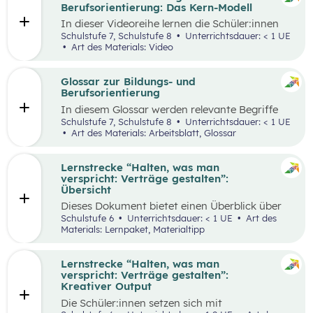
ihren Lernprozess zu übernehmen.
Berufsorientierung: Das Kern-Modell
In dieser Videoreihe lernen die Schüler:innen
wie sie selbstbewusst auftreten, authentisch
Schulstufe 7, Schulstufe 8
Unterrichtsdauer: < 1 UE
wirken und gleichzeitig Menschen von sich
Art des Materials: Video
überzeugen können.
Glossar zur Bildungs- und
Berufsorientierung
In diesem Glossar werden relevante Begriffe
zum Thema „Bildungs- und Berufsorientierung“
Schulstufe 7, Schulstufe 8
Unterrichtsdauer: < 1 UE
erklärt. Zusätzlich gibt es Arbeitsblätter zu
Art des Materials: Arbeitsblatt, Glossar
ausgewählten Begriffen.
Lernstrecke “Halten, was man
verspricht: Verträge gestalten”:
Übersicht
Dieses Dokument bietet einen Überblick über
alle Materialien, die für die Lerntrecke “Halten,
Schulstufe 6
Unterrichtsdauer: < 1 UE
Art des
was man verspricht – Verträge gestalten” für
Materials: Lernpaket, Materialtipp
die 6. Schulstufe zur Verfügung stehen.
Lernstrecke “Halten, was man
verspricht: Verträge gestalten”:
Kreativer Output
Die Schüler:innen setzen sich mit