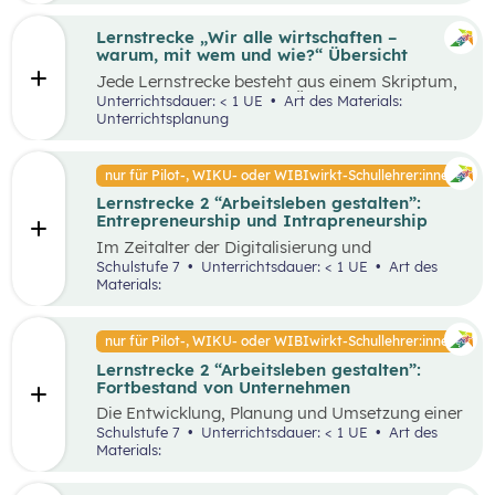
Lernstrecke „Wir alle wirtschaften –
warum, mit wem und wie?“ Übersicht
Jede Lernstrecke besteht aus einem Skriptum,
welches dazu dient einen Überblick über die
Unterrichtsdauer: < 1 UE
Art des Materials:
jeweilige Lernstrecke zu erhalten. Mit
Unterrichtsplanung
dem eigenen Unterrichtsgegenstand
Wirtschaftsbildung erwerben Schüler:innen das
Wissen und entwickeln Fähigkeiten,
nur für Pilot-, WIKU- oder WIBIwirkt-Schullehrer:innen
Einstellungen und Verhaltensbereitschaften, die
Lernstrecke 2 “Arbeitsleben gestalten”:
sie in ökonomisch geprägten Lebenssituationen
Entrepreneurship und Intrapreneurship
benötigen. Diese sollen ihnen dabei helfen,
ökonomische Herausforderungen, Aufgaben
Im Zeitalter der Digitalisierung und
und Problemstellungen erkennen, analysieren,
Globalisierung sowie der dynamischen
Schulstufe 7
Unterrichtsdauer: < 1 UE
Art des
beurteilen und erfolgreich bewältigen zu
Wirtschaft ist es von großer Bedeutung,
Materials:
können.
unternehmerisch zu denken und zu handeln –
sowohl auf individueller als auch
organisatorischer Ebene. Um als Unternehmen
nur für Pilot-, WIKU- oder WIBIwirkt-Schullehrer:innen
am Markt überleben und erfolgreich zu sein,
Lernstrecke 2 “Arbeitsleben gestalten”:
benötigt es Entrepreneur:innen und
Fortbestand von Unternehmen
Intrapreneur:innen, die über bestimmte
Eigenschaften verfügen. Diese spielen eine
Die Entwicklung, Planung und Umsetzung einer
große Rolle in unserer Gesellschaft, indem sie
guten Geschäftsidee ist lediglich der Anfang
Schulstufe 7
Unterrichtsdauer: < 1 UE
Art des
Arbeitsplätze schaffen, Innovationen
eines erfolgreichen Unternehmens. Die
Materials:
voranbringen und das wirtschaftliche
Fortführung und der Erfolg eines
Wachstum fördern. Dieses Unterrichtsszenario
Unternehmens hängen von unterschiedlichen
widmet sich insbesondere den Eigenschaften