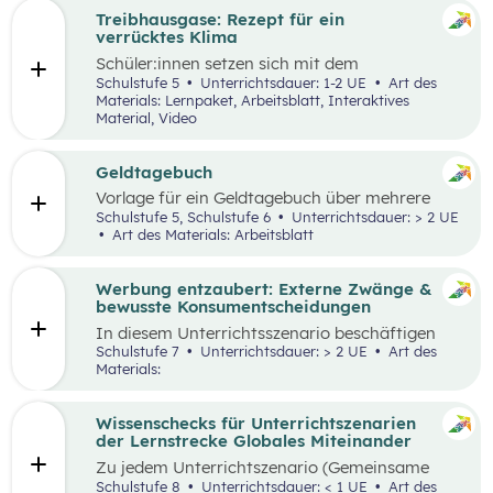
Treibhausgase: Rezept für ein
verrücktes Klima
Schüler:innen
setzen sich mit dem
menschengemachten und natürlichen
Schulstufe 5
Unterrichtsdauer: 1-2 UE
Art des
Treibhauseffekt sowie daraus resultierenden
Materials: Lernpaket, Arbeitsblatt, Interaktives
Folgen in unterschiedlichen Lebens- und
Material, Video
Wirtschaftsbereichen auseinander. Außerdem
reflektieren sie die eigene Rolle in der Mensch-
Umwelt-Beziehung
und
erarbeiten in einem
Geldtagebuch
Kopfstand-Brainstorming individuelle und
Vorlage für ein Geldtagebuch über mehrere
kollektive Handlungsoptionen zur
Wochen im Excel Format
Schulstufe 5, Schulstufe 6
Unterrichtsdauer: > 2 UE
Klimawandelanpassung
.
Art des Materials: Arbeitsblatt
Werbung entzaubert: Externe Zwänge &
bewusste Konsumentscheidungen
In diesem Unterrichtsszenario beschäftigen
sich die Schüler:innen mit den Themen
Schulstufe 7
Unterrichtsdauer: > 2 UE
Art des
„Werbung“ und „Konsumentscheidungen“. Zu
Materials:
Beginn des Materials steht ein Video von
die_chefredaktion
über Influencer:innen im
Zentrum. Davon ausgehend werden
Wissenschecks für Unterrichtszenarien
unterschiedliche externe Zwänge sowie Vor-
der Lernstrecke Globales Miteinander
und Nachteile von Werbungen erarbeitet.
Zu jedem
Unterrichtszenario (Gemeinsame
Vertiefung) wie
z.B.:
Globalisierung und ich,
Schulstufe 8
Unterrichtsdauer: < 1 UE
Art des