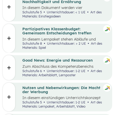
Nachhaltigkeit und Ernährung
In diesem Dokument werden vier
Einstiegsideen für den
Kompetenzbereich
Schulstufe 5
Unterrichtsdauer: < 1 UE
Art des
„Leben und Wirtschaften im Hinblick auf
Materials: Einstiegsideen
nachhaltige Ernährung“ präsentiert. Es handelt
sich immer um Vorschläge, die mit einem
Erlebnis für die Schüler:innen verbunden sind
Partizipatives Klassenbudget:
und wo auch außerschulische Lernorte
Gemeinsam Entscheidungen treffen
miteinbezogen werden.
In diesem Lernpaket stehen Abläufe und
Methoden im Vordergrund, die den
Schulstufe 8
Unterrichtsdauer: > 2 UE
Art des
Schüler:innen helfen sollen, das WIR vor das
Materials: Spiel
ICH zu stellen. Spielerisch erleben die
Schüler:innen als Mobilitäts- und
Ernährungsrat, wie sich Kaufentscheidungen
Good News: Energie und Ressourcen
auf Umwelt, Gesundheit und das Miteinander
Zum Abschluss des Kompetenzbereichs
auswirken.
„Energie und Ressourcen“ beschäftigen sich
Schulstufe 6
Unterrichtsdauer: 1-2 UE
Art des
Schüler:innen mit positiven Nachrichten und
Materials: Arbeitsblatt, Lernposter
Beispielen, damit sie sich von den Problemen,
die in der Lernstrecke besprochen wurden,
nicht überwältigt fühlen.
Nutzen und Nebenwirkungen: Die Macht
der Werbung
In diesem einstündigen Unterrichtskonzept
lernen die Schüler:innen den Nutzen sowie die
Schulstufe 5
Unterrichtsdauer: 1-2 UE
Art des
Vor- und Nachteile von Werbung kennen.
Materials: Lernpaket, Arbeitsblatt, Video