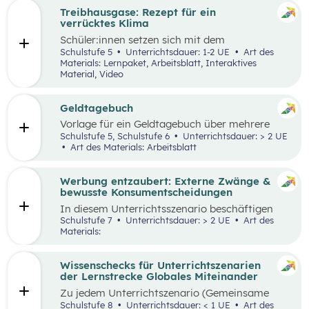
Treibhausgase: Rezept für ein
verrücktes Klima
Schüler:innen
setzen sich mit dem
menschengemachten und natürlichen
Schulstufe 5
Unterrichtsdauer: 1-2 UE
Art des
Treibhauseffekt sowie daraus resultierenden
Materials: Lernpaket, Arbeitsblatt, Interaktives
Folgen in unterschiedlichen Lebens- und
Material, Video
Wirtschaftsbereichen auseinander. Außerdem
reflektieren sie die eigene Rolle in der Mensch-
Umwelt-Beziehung
und
erarbeiten in einem
Geldtagebuch
Kopfstand-Brainstorming individuelle und
Vorlage für ein Geldtagebuch über mehrere
kollektive Handlungsoptionen zur
Wochen im Excel Format
Schulstufe 5, Schulstufe 6
Unterrichtsdauer: > 2 UE
Klimawandelanpassung
.
Art des Materials: Arbeitsblatt
Werbung entzaubert: Externe Zwänge &
bewusste Konsumentscheidungen
In diesem Unterrichtsszenario beschäftigen
sich die Schüler:innen mit den Themen
Schulstufe 7
Unterrichtsdauer: > 2 UE
Art des
„Werbung“ und „Konsumentscheidungen“. Zu
Materials:
Beginn des Materials steht ein Video von
die_chefredaktion
über Influencer:innen im
Zentrum. Davon ausgehend werden
Wissenschecks für Unterrichtszenarien
unterschiedliche externe Zwänge sowie Vor-
der Lernstrecke Globales Miteinander
und Nachteile von Werbungen erarbeitet.
Zu jedem
Unterrichtszenario (Gemeinsame
Vertiefung) wie
z.B.:
Globalisierung und ich,
Schulstufe 8
Unterrichtsdauer: < 1 UE
Art des