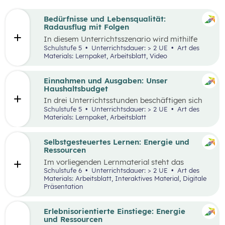
Bedürfnisse und Lebensqualität:
Radausflug mit Folgen
In diesem Unterrichtsszenario wird mithilfe
eines Kurzvideos und zusätzlichem Material der
Schulstufe 5
Unterrichtsdauer: > 2 UE
Art des
Fokus auf finanzielle Entscheidungen und
Materials: Lernpaket, Arbeitsblatt, Video
Bedürfnisse gelegt. Kinder und Jugendliche
stehen oftmals bereits vor finanziellen
Entscheidungen. Dabei gilt es, Bedürfnisse und
Einnahmen und Ausgaben: Unser
Prioritäten, aber auch die eigenen finanziellen
Haushaltsbudget
Möglichkeiten zu berücksichtigen. Oft möchte
In drei Unterrichtsstunden beschäftigen sich
man mehr haben, als man sich leisten kann und
die Schüler:innen mit den Einnahmen und
Schulstufe 5
Unterrichtsdauer: > 2 UE
Art des
muss aufgrund der Knappheit auf etwas
Ausgaben von Haushalten.
Materials: Lernpaket, Arbeitsblatt
verzichten. Konsum ist jedoch nicht die einzige
Möglichkeit der Bedürfnisbefriedigung.
Selbstgesteuertes Lernen: Energie und
Ressourcen
Im vorliegenden Lernmaterial steht das
selbstgesteuerte Lernen im Vordergrund. Es
Schulstufe 6
Unterrichtsdauer: > 2 UE
Art des
werden die wesentlichen Ressourcen und
Materials: Arbeitsblatt, Interaktives Material, Digitale
Energieträger für die Wirtschaft und unser
Präsentation
Alltagsleben und ihre Bedeutung für die Umwelt
und den Klimawandel beleuchtet.
Erlebnisorientierte Einstiege: Energie
und Ressourcen