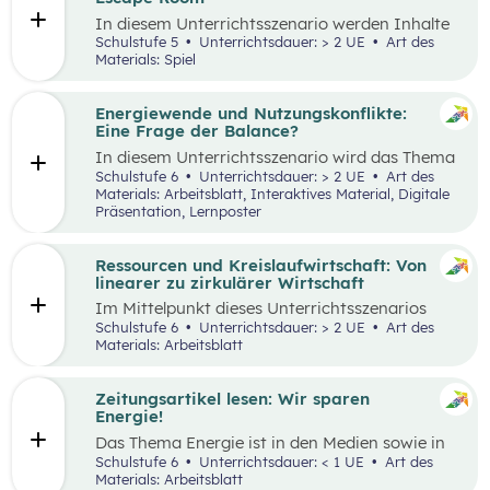
Tätigkeiten im Haushalt aufzeichnen und deren
In diesem Unterrichtsszenario werden Inhalte
Verteilung reflektieren.
des
Kompetenzbereichs
„Leben und
Schulstufe 5
Unterrichtsdauer: > 2 UE
Art des
Wirtschaften im eigenen Umfeld“ spielerisch
Materials: Spiel
wiederholt. Dabei kommt die Methode „Escape
Room“ zum Einsatz. Ziel ist es, durch
Kooperation bei der Teamarbeit
Energiewende und Nutzungskonflikte:
zwischenmenschliche Kompetenzen zu stärken
Eine Frage der Balance?
st
und sogenannte 21
Century Skills zu schulen.
In diesem Unterrichtsszenario wird das Thema
Energiewende und damit einhergehende
Schulstufe 6
Unterrichtsdauer: > 2 UE
Art des
Nutzungskonflikte behandelt. Methodisch wird
Materials: Arbeitsblatt, Interaktives Material, Digitale
zuerst mit einem Wimmelbild gearbeitet, auf
Präsentation, Lernposter
dem unterschiedliche Szenen und Darstellungen
zu Energie, Ressourcen und damit
einhergehender Konflikte zu finden sind.
Ressourcen und Kreislaufwirtschaft: Von
linearer zu zirkulärer Wirtschaft
Im Mittelpunkt dieses Unterrichtsszenarios
steht ein sprachsensibel aufbereiteter Text zum
Schulstufe 6
Unterrichtsdauer: > 2 UE
Art des
Thema verantwortungsvoller Umgang mit
Materials: Arbeitsblatt
Ressourcen. Anhand eines Fahrrads werden die
Fragen nach dem „Wo?“, „Woher?“ und
„Wohin?“ gestellt und die Konzepte „lineares
Zeitungsartikel lesen: Wir sparen
Wirtschaften” und „Kreislaufwirtschaft”
Energie!
erarbeitet.
Das Thema Energie ist in den Medien sowie in
täglichen Gesprächen allgegenwärtig. Dabei
Schulstufe 6
Unterrichtsdauer: < 1 UE
Art des
wird oft von hohem Energieverbrauch, von
Materials: Arbeitsblatt