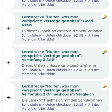
selbstgewählten Aspekten der
Schulstufe 6
Unterrichtsdauer: 1-2 UE
Art des
Vertragsgestaltung auseinander und drehen
Materials: Arbeitsblatt
dazu einen Kurzfilm.
Lernstrecke “Halten, was man
verspricht: Verträge gestalten”: Good
News
In dieser Einheit reflektieren die Schüler:innen
die Inhalte der Lernstrecke “Halten, was man
Schulstufe 6
Unterrichtsdauer: 1-2 UE
Art des
verspricht – Verträge gestalten”.
Materials: Arbeitsblatt
Lernstrecke “Halten, was man
verspricht: Verträge gestalten”:
Vertiefung 3 AGB
Dieses Unterrichtsszenario beinhaltet eine
Gruppenarbeit, bei der sich die Schüler:innen
Schulstufe 6
Unterrichtsdauer: 1-2 UE
Art des
mit Ausschnitten aus den AGBs von Zalando
Materials: Arbeitsblatt
auseinandersetzen.
Lernstrecke “Halten, was man
verspricht: Verträge gestalten”:
Vertiefung 2 Onlineshops im Vergleich
Die Lehrkraft sieht sich mit den Schüler:innen
zum Einstieg einen Onlineshop eines bekannten
Schulstufe 6
Unterrichtsdauer: 1-2 UE
Art des
Online-Händlers an.
Materials: Arbeitsblatt