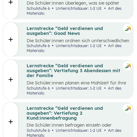
Die Schüler:innen überlegen, was sie später
einmal werden möchten und finden heraus, wie
Schulstufe 6
Unterrichtsdauer: 1-2 UE
Art des
der Beruf aussieht, den sie zukünftig ausüben
Materials:
wollen. Dazu beschaffen sie auf verschiedene
Weise Informationen zum Arbeitsalltag und
erstellen ein kreatives Endprodukt, das sie frei
Lernstrecke “Geld verdienen und
wählen können. In der Wabe findet eine
ausgeben”: Good News
Auseinandersetzung mit den eigenen
Die Schüler:innen ordnen sich unterschiedlichen
Vorstellungen über den Traumberuf und
Geld-Typen zu und diskutieren miteinander die
Schulstufe 6
Unterrichtsdauer: 1-2 UE
Art des
Erkenntnisse aus der Recherche statt.
Tipps, die bei den jeweiligen Geld-Typen zu
Materials:
Außerdem erhalten die Schüler:innen in der
finden sind. Daraus leiten sie Tipps ab, die für
Reflexionsphase die Möglichkeit zu überlegen,
alle Geld-Typen gelten können und überlegen
welche Erkenntnisse ihren Vorstellungen
welche konkreten Tipps sie im Alltag schon in
Lernstrecke “Geld verdienen und
entsprechen und welche anders sind als
ihrem Alter umsetzen können, aber auch wie sie
ausgeben”: Vertiefung 3 Abendessen mit
erwartet.
ihre Eltern beim nachhaltigen Konsum
der Familie
unterstützen.
Die Schüler:innen planen eine Mahlzeit für ihre
Familie und sollen dafür ein vorgegebenes
Schulstufe 6
Unterrichtsdauer: 1-2 UE
Art des
Budget pro Person einhalten. Zur Durchführung
Materials:
gehört die Wahl der Speise, die Erstellung einer
Einkaufsliste, sowie die Schätzung der Preise,
der Einkauf der Zutaten und die Zubereitung
Lernstrecke “Geld verdienen und
der Speise. Im Anschluss werden die
ausgeben”: Vertiefung 2
Schätzungen und die tatsächlichen Ausgaben
Kund:innenbefragung
miteinander verglichen und die Vorgehensweise
Die Schüler:innen befragen einzeln oder
beim Einkauf reflektiert.
paarweise Kund:innen in einem Supermarkt zu
Schulstufe 6
Unterrichtsdauer: 1-2 UE
Art des
den Zahlungsgewohnheiten und versuchen
Materials: