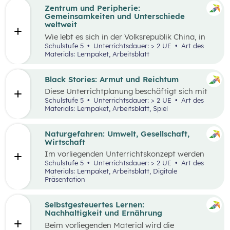
Zentrum und Peripherie:
Gemeinsamkeiten und Unterschiede
weltweit
Wie lebt es sich in der Volksrepublik China, in
Grönland oder in den österreichischen Alpen?
Schulstufe 5
Unterrichtsdauer: > 2 UE
Art des
Welche Gemeinsamkeiten und Unterschiede
Materials: Lernpaket, Arbeitsblatt
gibt es? Menschen weltweit haben die gleichen
Grundbedürfnisse und oft sehr ähnliche
Wünsche. Sie arbeiten in der Regel, sind an
Black Stories: Armut und Reichtum
bestimmten Orten wohnhaft und müssen
Diese Unterrichtplanung beschäftigt sich mit
gleichzeitig mobil sein. Wie diese
dem umfassenden Themenbereich Armut.
Schulstufe 5
Unterrichtsdauer: > 2 UE
Art des
Lebensbereiche konkret ausgestaltet sind und
Methodisch stehen die
Black Stories
– kurze
Materials: Lernpaket, Arbeitsblatt, Spiel
welche Anforderungen sich ergeben, hängt
Geschichten, die sich mit unterschiedlichen
wesentlich von der Region ab, in der die
Ausprägungen von Armut und Reichtum
Menschen leben.
beschäftigen – im Zentrum, wobei der Fokus
Naturgefahren: Umwelt, Gesellschaft,
auf Armut und damit verbundenen
Wirtschaft
Auswirkungen liegt.
Im vorliegenden Unterrichtskonzept werden
natürliche Prozesse und ihre Auswirkungen auf
Schulstufe 5
Unterrichtsdauer: > 2 UE
Art des
die Umwelt, Gesellschaft und Wirtschaft
Materials: Lernpaket, Arbeitsblatt, Digitale
behandelt.
Präsentation
Selbstgesteuertes Lernen:
Nachhaltigkeit und Ernährung
Beim vorliegenden Material wird die