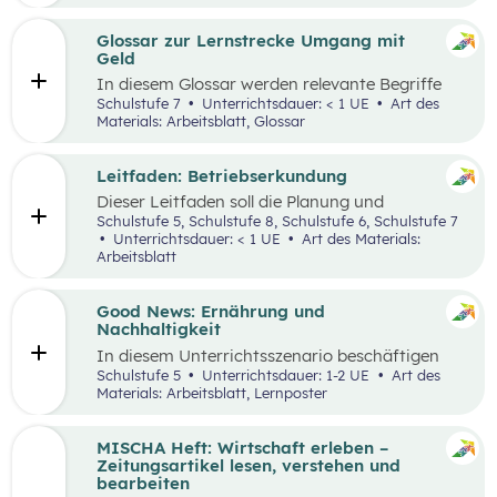
ausgewählten Begriffen.
Glossar zur Lernstrecke Umgang mit
Geld
In diesem Glossar werden relevante Begriffe
zum Thema „Geld“ erklärt. Zusätzlich gibt es
Schulstufe 7
Unterrichtsdauer: < 1 UE
Art des
Arbeitsblätter zu ausgewählten Begriffen.
Materials: Arbeitsblatt, Glossar
Leitfaden: Betriebserkundung
Dieser Leitfaden soll die Planung und
Durchführung von Betriebserkundungen
Schulstufe 5, Schulstufe 8, Schulstufe 6, Schulstufe 7
erleichtern. Im Zuge dieses Leitfadens werden
Unterrichtsdauer: < 1 UE
Art des Materials:
Leitfragen zu folgenden Schwerpunkten
Arbeitsblatt
präsentiert: berufsorientierte, technische,
wirtschaftliche und ökologische
Betriebserkundung.
Good News: Ernährung und
Nachhaltigkeit
In diesem Unterrichtsszenario beschäftigen
sich die Schüler:innen mit positiven
Schulstufe 5
Unterrichtsdauer: 1-2 UE
Art des
Nachrichten und Beispielen aus dem
Materials: Arbeitsblatt, Lernposter
Themenbereich „Ernährung und
Nachhaltigkeit“. Das Ziel dabei ist es,
Handlungsoptionen für den Alltag offenzulegen,
MISCHA Heft: Wirtschaft erleben –
zu diskutieren und in einer abschließenden
Zeitungsartikel lesen, verstehen und
Portfolioaufgabe kreativ zu bearbeiten.
bearbeiten