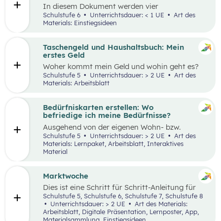
In diesem Dokument werden vier
Einstiegsideen für den Kompetenzbereich
Schulstufe 6
Unterrichtsdauer: < 1 UE
Art des
„Nachhaltiger Umgang mit Energie und
Materials: Einstiegsideen
Ressourcen“ präsentiert.
Taschengeld und Haushaltsbuch: Mein
erstes Geld
Woher kommt mein Geld und wohin geht es?
Was ist ein Haushaltsbuch und wofür brauche
Schulstufe 5
Unterrichtsdauer: > 2 UE
Art des
ich es? Geld ist im Alltag vieler Mensch präsent
Materials: Arbeitsblatt
und begleitet uns unser ganzes Leben lang. In
zwei Unterrichtseinheiten sollen die
Schüler:innen an das Thema Geld herangeführt
Bedürfniskarten erstellen: Wo
werden.
befriedige ich meine Bedürfnisse?
Ausgehend von der eigenen Wohn- bzw.
Schulortgemeinde sollen die Schüler:innen ihre
Schulstufe 5
Unterrichtsdauer: > 2 UE
Art des
Umgebung analysieren und eine eigene
Materials: Lernpaket, Arbeitsblatt, Interaktives
Bedürfniskarte (mit Scribble Maps) erstellen
Material
und so die im Mittelpunkt stehende
Fragestellung beantworten können: „Wo
befriedige ich meine Bedürfnisse?“ Der Fokus
Marktwoche
liegt hierbei vor allem auf der
Dies ist eine Schritt für Schritt-Anleitung für
Bedürfnisbefriedigung durch Unternehmen.
Lehrer:innen, die mit Jugendlichen ein echtes
Schulstufe 5, Schulstufe 6, Schulstufe 7, Schulstufe 8
Verkaufserlebnis organisieren wollen: Vom
Unterrichtsdauer: > 2 UE
Art des Materials:
Einstieg
(Was haben Jugendliche erfunden?)
Arbeitsblatt, Digitale Präsentation, Lernposter, App,
über
Ziele setzen
bis hin zum gesamten
Design
Materialsammlung, Einstiegsideen