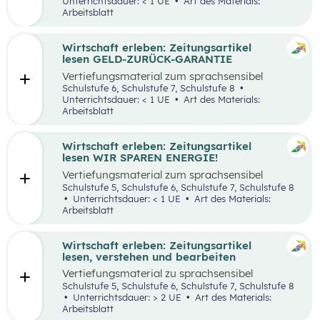
Unterrichtsdauer: < 1 UE
Art des Materials:
Arbeitsblatt
Wirtschaft erleben: Zeitungsartikel
lesen GELD-ZURÜCK-GARANTIE
Vertiefungsmaterial zum sprachsensibel
aufbereiteten Zeitungsartikel “Reich werden
Schulstufe 6, Schulstufe 7, Schulstufe 8
mit Geld-zurück-Garantie?”.
Unterrichtsdauer: < 1 UE
Art des Materials:
Arbeitsblatt
Wirtschaft erleben: Zeitungsartikel
lesen WIR SPAREN ENERGIE!
Vertiefungsmaterial zum sprachsensibel
aufbereiteten Zeitungsartikel “Wir sparen
Schulstufe 5, Schulstufe 6, Schulstufe 7, Schulstufe 8
Energie”.
Unterrichtsdauer: < 1 UE
Art des Materials:
Arbeitsblatt
Wirtschaft erleben: Zeitungsartikel
lesen, verstehen und bearbeiten
Vertiefungsmaterial zu sprachsensibel
aufbereiteten Zeitungsartikeln.
Schulstufe 5, Schulstufe 6, Schulstufe 7, Schulstufe 8
Unterrichtsdauer: > 2 UE
Art des Materials:
Arbeitsblatt