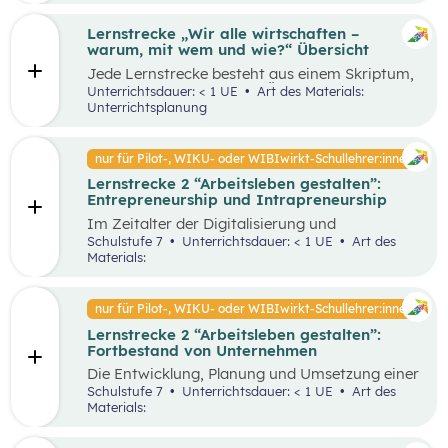
Lernstrecke „Wir alle wirtschaften –
warum, mit wem und wie?“ Übersicht
Jede Lernstrecke besteht aus einem Skriptum,
welches dazu dient einen Überblick über die
Unterrichtsdauer: < 1 UE
Art des Materials:
jeweilige Lernstrecke zu erhalten. Mit
Unterrichtsplanung
dem eigenen Unterrichtsgegenstand
Wirtschaftsbildung erwerben Schüler:innen das
Wissen und entwickeln Fähigkeiten,
nur für Pilot-, WIKU- oder WIBIwirkt-Schullehrer:innen
Einstellungen und Verhaltensbereitschaften, die
Lernstrecke 2 “Arbeitsleben gestalten”:
sie in ökonomisch geprägten Lebenssituationen
Entrepreneurship und Intrapreneurship
benötigen. Diese sollen ihnen dabei helfen,
ökonomische Herausforderungen, Aufgaben
Im Zeitalter der Digitalisierung und
und Problemstellungen erkennen, analysieren,
Globalisierung sowie der dynamischen
Schulstufe 7
Unterrichtsdauer: < 1 UE
Art des
beurteilen und erfolgreich bewältigen zu
Wirtschaft ist es von großer Bedeutung,
Materials:
können.
unternehmerisch zu denken und zu handeln –
sowohl auf individueller als auch
organisatorischer Ebene. Um als Unternehmen
nur für Pilot-, WIKU- oder WIBIwirkt-Schullehrer:innen
am Markt überleben und erfolgreich zu sein,
Lernstrecke 2 “Arbeitsleben gestalten”:
benötigt es Entrepreneur:innen und
Fortbestand von Unternehmen
Intrapreneur:innen, die über bestimmte
Eigenschaften verfügen. Diese spielen eine
Die Entwicklung, Planung und Umsetzung einer
große Rolle in unserer Gesellschaft, indem sie
guten Geschäftsidee ist lediglich der Anfang
Schulstufe 7
Unterrichtsdauer: < 1 UE
Art des
Arbeitsplätze schaffen, Innovationen
eines erfolgreichen Unternehmens. Die
Materials:
voranbringen und das wirtschaftliche
Fortführung und der Erfolg eines
Wachstum fördern. Dieses Unterrichtsszenario
Unternehmens hängen von unterschiedlichen
widmet sich insbesondere den Eigenschaften