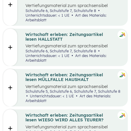
Vertiefungsmaterial zum sprachsensibel
aufbereiteten Zeitungsartikel “Panamakanal
Schulstufe 6, Schulstufe 7, Schulstufe 8
bremst Welthandel”.
Unterrichtsdauer: < 1 UE
Art des Materials:
Arbeitsblatt
Wirtschaft erleben: Zeitungsartikel
lesen HALLSTATT
Vertiefungsmaterial zum sprachsensibel
aufbereiteten Zeitungsartikel “Hallstatt geht
Schulstufe 6, Schulstufe 7, Schulstufe 8
über, Hallstätter gehen unter”.
Unterrichtsdauer: < 1 UE
Art des Materials:
Arbeitsblatt
Wirtschaft erleben: Zeitungsartikel
lesen MÜLLFALLE HAUSHALT
Vertiefungsmaterial zum sprachsensibel
aufbereiteten Zeitungsartikel “Müllfalle
Schulstufe 5, Schulstufe 6, Schulstufe 7, Schulstufe 8
Haushalt”.
Unterrichtsdauer: < 1 UE
Art des Materials:
Arbeitsblatt
Wirtschaft erleben: Zeitungsartikel
lesen WIESO WIRD ALLES TEURER?
Vertiefungsmaterial zum sprachsensibel