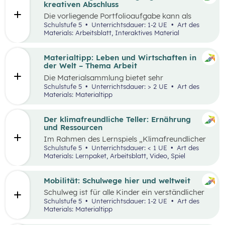
sie in ökonomisch geprägten Lebenssituationen
kreativen Abschluss
benötigen. Diese sollen ihnen dabei helfen,
Die vorliegende Portfolioaufgabe kann als
ökonomische Herausforderungen, Aufgaben
Abschluss des Kompetenzbereichs „Leben und
Schulstufe 5
Unterrichtsdauer: 1-2 UE
Art des
und Problemstellungen erkennen, analysieren,
Wirtschaften im Hinblick auf nachhaltige
Materials: Arbeitsblatt, Interaktives Material
beurteilen und erfolgreich bewältigen zu
Ernährung“ dienen.
können.
Materialtipp: Leben und Wirtschaften in
der Welt – Thema Arbeit
Die Materialsammlung bietet sehr
unterschiedliche Aspekte in Bezug auf das
Schulstufe 5
Unterrichtsdauer: > 2 UE
Art des
Thema Arbeit für den Unterricht.
Materials: Materialtipp
Der klimafreundliche Teller: Ernährung
und Ressourcen
Im Rahmen des Lernspiels „Klimafreundlicher
Teller“ lernen die Schüler:innen
Schulstufe 5
Unterrichtsdauer: < 1 UE
Art des
klimafreundlichere und klimaschädlichere
Materials: Lernpaket, Arbeitsblatt, Video, Spiel
Lebensmittel (gemessen am Wasser- und CO2-
Verbrauch) sowie mögliche Gründe für einen
hohen Ressourcenverbrauch kennen.
Mobilität: Schulwege hier und weltweit
Schulweg ist für alle Kinder ein verständlicher
Begriff und eine weltweite Gemeinsamkeit.
Schulstufe 5
Unterrichtsdauer: 1-2 UE
Art des
Doch der Weg ist durch die Lage der Schule und
Materials: Materialtipp
die Infrastruktur beeinflusst, sodass Schulwege
sehr unterschiedlich aussehen können.