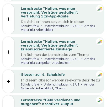
Lernstrecke “Halten, was man
verspricht: Verträge gestalten”:
Vertiefung 1 In-App-Käufe
Die Schüler:innen setzen sich in dieser
Alltagschallenge mit dem eigenen digitalen
Schulstufe 6
Unterrichtsdauer: 1-2 UE
Art des
Konsumverhalten auseinander.
Materials: Arbeitsblatt
Lernstrecke “Halten, was man
verspricht: Verträge gestalten”:
Erlebnisorientierte Einstiege
Im Rahmen der Lernstrecke zum Thema
“Halten, was man verspricht – Verträge
Schulstufe 6
Unterrichtsdauer: 1-2 UE
Art des
gestalten”, werden drei mögliche Einstiegsideen
Materials: Lernpaket, Arbeitsblatt
vorgestellt.
Glossar zur 6. Schulstufe
In diesem Glossar werden relevante Begriffe zu
den Lehrplanpunkten “Energie und Ressourcen”
Schulstufe 6
Unterrichtsdauer: < 1 UE
Art des
sowie “Produktion und Konsum” erklärt.
Materials: Arbeitsblatt, Glossar
Zusätzlich gibt es Arbeitsblätter zu
ausgewählten Begriffen.
Lernstrecke “Geld verdienen und
ausgeben”: Kreativer Output