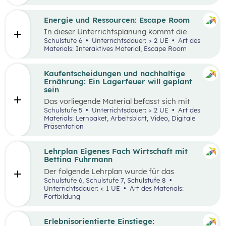
Engpässen in der Energieversorgung und von
Energiesparen gesprochen. Auch die Kosten für
Energie sind seit dem Ukrainekrieg ein
Energie und Ressourcen: Escape Room
omnipräsentes Thema.
In dieser Unterrichtsplanung kommt die
Methode „Escape Room“ zum Einsatz. Ziel ist
Schulstufe 6
Unterrichtsdauer: > 2 UE
Art des
es, Inhalte des Kompetenzbereichs
Materials: Interaktives Material, Escape Room
„Nachhaltiger Umgang mit Energie und
Ressourcen“ spielerisch zu wiederholen und
durch Kooperation bei der Teamarbeit
Kaufentscheidungen und nachhaltige
zwischenmenschliche Kompetenzen zu stärken
Ernährung: Ein Lagerfeuer will geplant
st
und sogenannte 21
Century Skills zu schulen.
sein
Das vorliegende Material befasst sich mit
Kaufentscheidungen, der Herkunft von
Schulstufe 5
Unterrichtsdauer: > 2 UE
Art des
Lebensmitteln, dem Bewusstsein für eine
Materials: Lernpaket, Arbeitsblatt, Video, Digitale
nachhaltige Ernährung sowie mit dem Umgang
Präsentation
mit Lebensmitteln. Das Unterrichtsszenario ist
rund um das
Video „Ein Lagerfeuer will geplant
sein“
aufgebaut. Mit zusätzlich bereitgestellten
Lehrplan Eigenes Fach Wirtschaft mit
Materialien können die im Video
Bettina Fuhrmann
angesprochenen Themenbereiche erarbeitet
Der folgende Lehrplan wurde für das
werden.
Unterrichtsgegenstand “Wirtschaft” für den
Schulstufe 6, Schulstufe 7, Schulstufe 8
Schulpiloten der Stiftung für
Unterrichtsdauer: < 1 UE
Art des Materials:
Wirtschaftsbildung konzipiert. Wirtschaft
Fortbildung
verstehen und gestalten zu lernen steht dabei
im Mittelpunkt.
Erlebnisorientierte Einstiege: