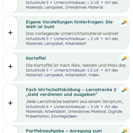
Lernumgebung via
chabaDoo
zur Verfügung
Schulstufe 5
Unterrichtsdauer: > 2 UE
Art des
gestellt und mit einem analogen Lernplan (M2)
Materials: Lernpaket, Interaktives Material
ergänzt.
Eigene Vorstellungen hinterfragen: Die
Welt ist bunt
Das vorliegende Unterrichtsmaterial widmet
sich dem Thema Stereotype – insbesondere in
Schulstufe 5
Unterrichtsdauer: > 2 UE
Art des
Bezug auf Afrika – und kann als Einstieg in das
Materials: Lernpaket, Arbeitsblatt
Thema „Leben und Wirtschaften in aller Welt“
dienen. Mithilfe einer Einstiegsgeschichte und
visuellem Input soll den Schüler:innen
Kartoffel
ermöglicht werden, ihr eigenes Afrikabild zu
Die Kartoffel ist nach Reis, Weizen und Mais das
hinterfragen, zu dekonstruieren und zu
viertwichtigste Grundnahrungsmittel der
Schulstufe 5
Unterrichtsdauer: 1-2 UE
Art des
rekonstruieren.
Menschheit. Weltweit gibt es rund 5.000
Materials: Lernpaket, Arbeitsblatt, Video
essbare Sorten. Daher kann sich die
Kartoffelpflanze gut an regionale Bedingungen
anpassen. Die Unterrichtsmaterialien
Fach Wirtschaftsbildung – Lernstrecke 2
behandeln einerseits gesellschaftliche sowie
„Geld verdienen und ausgeben“
naturräumliche Bedingungen der
Jede Lernstrecke besteht aus einem Skriptum,
landwirtschaftlichen Produktion. Wesentliche
welches dazu dient einen Überblick über die
Schulstufe 6
Unterrichtsdauer: > 2 UE
Art des
Charakteristika der räumlichen Umwelt werden
jeweilige Lernstrecke zu erhalten. Mit
Materials: Arbeitsblatt, Interaktives Material, Digitale
am Fallbeispiel Kartoffel erhoben und
dem eigenen Unterrichtsgegenstand
Präsentation, Einstiegsideen
beschrieben.
Wirtschaftsbildung erwerben Schüler:innen das
Wissen und entwickeln Fähigkeiten,
Einstellungen und Verhaltensbereitschaften, die
Portfolioaufgabe – Anregung zum