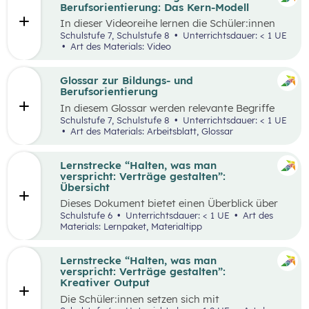
ihren Lernprozess zu übernehmen.
Berufsorientierung: Das Kern-Modell
In dieser Videoreihe lernen die Schüler:innen
wie sie selbstbewusst auftreten, authentisch
Schulstufe 7, Schulstufe 8
Unterrichtsdauer: < 1 UE
wirken und gleichzeitig Menschen von sich
Art des Materials: Video
überzeugen können.
Glossar zur Bildungs- und
Berufsorientierung
In diesem Glossar werden relevante Begriffe
zum Thema „Bildungs- und Berufsorientierung“
Schulstufe 7, Schulstufe 8
Unterrichtsdauer: < 1 UE
erklärt. Zusätzlich gibt es Arbeitsblätter zu
Art des Materials: Arbeitsblatt, Glossar
ausgewählten Begriffen.
Lernstrecke “Halten, was man
verspricht: Verträge gestalten”:
Übersicht
Dieses Dokument bietet einen Überblick über
alle Materialien, die für die Lerntrecke “Halten,
Schulstufe 6
Unterrichtsdauer: < 1 UE
Art des
was man verspricht – Verträge gestalten” für
Materials: Lernpaket, Materialtipp
die 6. Schulstufe zur Verfügung stehen.
Lernstrecke “Halten, was man
verspricht: Verträge gestalten”:
Kreativer Output
Die Schüler:innen setzen sich mit