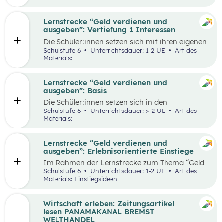
herauszufinden, welche Vor- und Nachteile die
jeweiligen Zahlungsformen haben. Die
Antworten der Supermarktkund:innen werden
Lernstrecke “Geld verdienen und
auf einem Interviewbogen/Fragebogen
ausgeben”: Vertiefung 1 Interessen
festgehalten und in der Klasse gemeinsam mit
Die Schüler:innen setzen sich mit ihren eigenen
der Lehrkraft ausgewertet. Eine weitere
Interessen und Stärken auseinander.
Schulstufe 6
Unterrichtsdauer: 1-2 UE
Art des
Perspektive kann, je nach den örtlichen
Gemeinsam werden verschiedene Stärken und
Materials:
Gegebenheiten, eingenommen werden, indem
Interessen besprochen. Das Kennenlernen der
Händler:innen/Verkäufer:innen auf einem
eigenen Interessen und Stärken soll den
(Wochen-)Markt befragt werden, welche
Schüler:innen zeigen, dass es mit diesem
Lernstrecke “Geld verdienen und
Zahlungsformen sie anbieten und welche Art
Wissen leichter ist den richtigen Beruf für sich
ausgeben”: Basis
der Zahlung sie bevorzugen.
zu finden und die Auseinandersetzung mit
Die Schüler:innen setzen sich in den
einzelnen Berufen wird ermöglicht.
unterschiedlichen Aufgabestellungen rund um
Schulstufe 6
Unterrichtsdauer: > 2 UE
Art des
das Thema Geld mit den Themen Funktionen
Materials:
und Formen des Geldes, Zahlungsformen,
Online-Zahlungen, Berufe Haushaltsplan, und
Konsum auseinander. Außerdem gibt es zwei
Lernstrecke “Geld verdienen und
Bonus-Inhalte zu den Themen „Das kostenlose
ausgeben”: Erlebnisorientierte Einstiege
Handy“ und „Geld-Typ“.
Im Rahmen der Lernstrecke zum Thema “Geld
verdienen und ausgeben”, werden drei mögliche
Schulstufe 6
Unterrichtsdauer: 1-2 UE
Art des
Einstiegsideen vorgestellt. Diese Vorschläge
Materials: Einstiegsideen
zeichnen sich nicht nur durch ihre inhaltliche
Relevanz aus, sondern sind bewusst als
Erlebnisse konzipiert, um die Schüler:innen
Wirtschaft erleben: Zeitungsartikel
aktiv in den Lernprozess einzubinden.
lesen PANAMAKANAL BREMST
WELTHANDEL