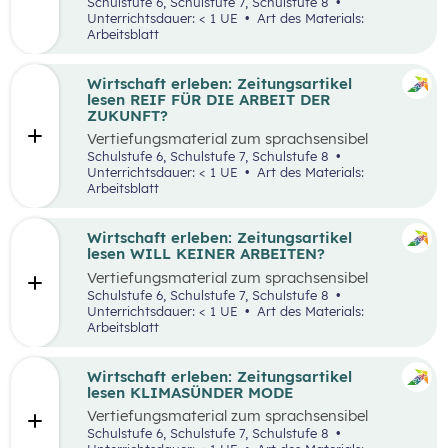
aufbereiteten Zeitungsartikel “Spannende
Schulstufe 6, Schulstufe 7, Schulstufe 8
Suche nach Ferialjobs”.
Unterrichtsdauer: < 1 UE
Art des Materials:
Arbeitsblatt
Wirtschaft erleben: Zeitungsartikel
lesen REIF FÜR DIE ARBEIT DER
ZUKUNFT?
Vertiefungsmaterial zum sprachsensibel
aufbereiteten Zeitungsartikel “Reif für die
Schulstufe 6, Schulstufe 7, Schulstufe 8
Arbeit der Zukunft?”.
Unterrichtsdauer: < 1 UE
Art des Materials:
Arbeitsblatt
Wirtschaft erleben: Zeitungsartikel
lesen WILL KEINER ARBEITEN?
Vertiefungsmaterial zum sprachsensibel
aufbereiteten Zeitungsartikel “Will keiner
Schulstufe 6, Schulstufe 7, Schulstufe 8
arbeiten?”.
Unterrichtsdauer: < 1 UE
Art des Materials:
Arbeitsblatt
Wirtschaft erleben: Zeitungsartikel
lesen KLIMASÜNDER MODE
Vertiefungsmaterial zum sprachsensibel
aufbereiteten Zeitungsartikel “Klimasünder
Schulstufe 6, Schulstufe 7, Schulstufe 8
Mode”.