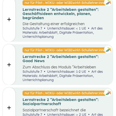
Faktoren ab. Demzufolge wird in diesem
nur für Pilot-, WIKU- oder WIBIwirkt-Schullehrer:innen
von Entrepreneur:innen und
Unterrichtsszenario auf entscheidende
Intrapreneur:innen.
Lernstrecke 2 “Arbeitsleben gestalten”:
Kriterien für das langfristige Bestehen von
Geschäftsideen entwickeln, planen,
Unternehmen näher eingegangen.
begründen
Die Gestaltung einer erfolgreichen
Geschäftsidee ist der erste Schritt in die
Schulstufe 7
Unterrichtsdauer: < 1 UE
Art des
Selbstständigkeit und die Basis für ein
Materials: Arbeitsblatt, Digitale Präsentation,
erfolgreiches Unternehmen. In diesem
Unterrichtsplanung
Unterrichtsszenario wird anhand des
vereinfachten St. Galler Managementmodell ein
erfolgreiches Unternehmen analysiert. Des
nur für Pilot-, WIKU- oder WIBIwirkt-Schullehrer:innen
Weiteren wird auf die Motive für die Gründung
Lernstrecke 2 “Arbeitsleben gestalten”:
von Unternehmen näher eingegangen.
Good News
Zum Abschluss des Moduls “Arbeitsleben
gestalten” ist es wichtig, dass die Schüler:innen
Schulstufe 7
Unterrichtsdauer: 1-2 UE
Art des
sich mit positiven Nachrichten und Beispielen
Materials: Arbeitsblatt, Digitale Präsentation,
auseinandersetzen, um nicht von den
Unterrichtsplanung
Herausforderungen der Arbeitswelt überwältigt
zu werden. Innerhalb der Good News Phase
sollen die Schüler:innen nochmals den Bereich
nur für Pilot-, WIKU- oder WIBIwirkt-Schullehrer:innen
Entrepreneurship anhand einer sehr
Lernstrecke 2 “Arbeitsleben gestalten”:
erfolgreichen Unternehmensgründung (Zotter)
Sozialpartnerschaft
erarbeiten. Dies soll dabei helfen, dass komplexe
Thema für die Schüler:innen stärker zu
Sozialpartnerschaft bezeichnet die
vertiefen.
Zusammenarbeit zwischen Arbeitgeber:innen
Schulstufe 7
Unterrichtsdauer: > 2 UE
Art des