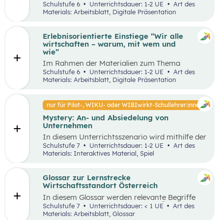
Unterrichtsszenario mit den SDGs (Sustainable
Schulstufe 6
Unterrichtsdauer: 1-2 UE
Art des
und Problemstellungen erkennen, analysieren,
Development Goals) auseinander. Sie wählen ein
Materials: Arbeitsblatt, Digitale Präsentation
beurteilen und erfolgreich bewältigen zu
SDG und entdecken in ihrer Umgebung Orte, an
können.
denen dieses Ziel nicht umgesetzt wurde und
machen ein Foto davon. Anschließend werden
Erlebnisorientierte Einstiege “Wir alle
Verbesserungsvorschläge erarbeitet.
wirtschaften – warum, mit wem und
wie”
Im Rahmen der Materialien zum Thema
“Grundlagen der Wirtschaft” werden drei
Schulstufe 6
Unterrichtsdauer: 1-2 UE
Art des
mögliche Einstiegsideen vorgestellt. Diese
Materials: Arbeitsblatt, Digitale Präsentation
Vorschläge zeichnen sich nicht nur durch ihre
inhaltliche Relevanz aus, sondern sind bewusst
als Erlebnisse konzipiert, um die Schüler:innen
nur für Pilot-, WIKU- oder WIBIwirkt-Schullehrer:innen
aktiv in den Lernprozess einzubinden.
Mystery: An- und Absiedelung von
Unternehmen
In diesem Unterrichtsszenario wird mithilfe der
Methode Mystery das Thema „Ansiedelung von
Schulstufe 7
Unterrichtsdauer: 1-2 UE
Art des
Unternehmen“ vertiefend behandelt. Im
Materials: Interaktives Material, Spiel
Rahmen des Mystery-Spiels finden
Schüler:innen in Kleingruppen die Lösung zu
einer komplexen Fragestellung an der
Glossar zur Lernstrecke
Schnittstelle von Gesellschaft, Wirtschaft und
Wirtschaftsstandort Österreich
Umwelt.
In diesem Glossar werden relevante Begriffe
zum Thema „Wirtschaftsstandort Österreich“
Schulstufe 7
Unterrichtsdauer: < 1 UE
Art des
erklärt. Zusätzlich gibt es Arbeitsblätter zu
Materials: Arbeitsblatt, Glossar