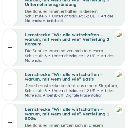
Runde zu Runde verbessern.
Unternehmensgründung
Die Schüler:innen erhalten in diesem
Gedankenexperiment die Möglichkeit ein
Schulstufe 6
Unterrichtsdauer: 1-2 UE
Art des
Unternehmen unter Berücksichtigung von
Materials: Arbeitsblatt
Nachhaltigkeitskriterien zu gründen. Sie
überlegen sich entlang eines vereinfachten
Business Model Canvas, welche Bedürfnisse sie
Lernstrecke “Wir alle wirtschaften –
erfüllen wollen und treffen damit verbundene
warum, mit wem und wie” Vertiefung 2
Entscheidungen. Die Idee wird in einem
Konsum
Elevator Pitch der Klasse präsentiert
Die Schüler:innen setzen sich in diesem
Unterrichtsszenario mit nachhaltigem Konsum
Schulstufe 6
Unterrichtsdauer: 1-2 UE
Art des
auseinander. Sie recherchieren selbstständig zu
Materials:
einem gewählten Produkt oder Unternehmen
und präsentieren ihre Ergebnisse im Weltcafé.
Lernstrecke “Wir alle wirtschaften –
warum, mit wem und wie” Basis
Jede Lernstrecke besteht aus einem Skriptum,
welches dazu dient einen Überblick über die
Schulstufe 6
Unterrichtsdauer: 1-2 UE
Art des
jeweilige Lernstrecke zu erhalten. Mit
Materials: Arbeitsblatt, Digitale Präsentation
dem eigenen Unterrichtsgegenstand
Wirtschaftsbildung erwerben Schüler:innen das
Wissen und entwickeln Fähigkeiten,
Lernstrecke “Wir alle wirtschaften –
Einstellungen und Verhaltensbereitschaften, die
warum, mit wem und wie” Vertiefung 1
sie in ökonomisch geprägten Lebenssituationen
SDGs
benötigen. Diese sollen ihnen dabei helfen,
Die Schüler:innen setzen sich in diesem
ökonomische Herausforderungen, Aufgaben