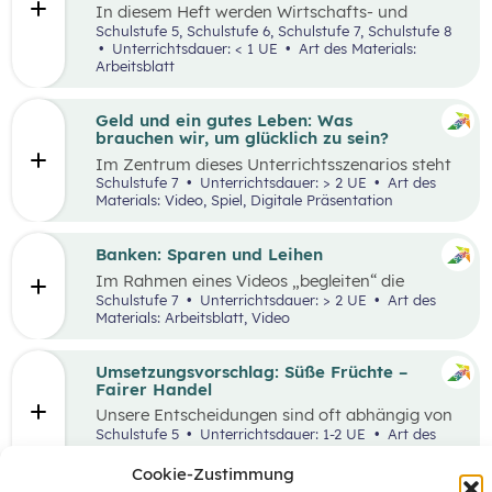
In diesem Heft werden Wirtschafts- und
Lesekompetenz miteinander verknüpft.
Schulstufe 5, Schulstufe 6, Schulstufe 7, Schulstufe 8
Unterrichtsdauer: < 1 UE
Art des Materials:
Arbeitsblatt
Geld und ein gutes Leben: Was
brauchen wir, um glücklich zu sein?
Im Zentrum dieses Unterrichtsszenarios steht
das Planspiel „Nervus Rerum“, welches den
Schulstufe 7
Unterrichtsdauer: > 2 UE
Art des
finanziellen Spielraum als Faktor für ein gutes
Materials: Video, Spiel, Digitale Präsentation
Leben thematisiert. Jugendliche sind oftmals
mit Aussagen konfrontiert, die den
Zusammenhang zwischen Geld und einem
Banken: Sparen und Leihen
guten Leben bewerten.
Im Rahmen eines Videos „begleiten“ die
Schüler:innen eine jugendliche Person bei der
Schulstufe 7
Unterrichtsdauer: > 2 UE
Art des
Erledigung alltäglicher Bankgeschäfte und
Materials: Arbeitsblatt, Video
bekommen so einen ersten Überblick, welche
Rolle Banken in ihrem Leben spielen. In einem
anschließenden Laufdiktat wird das erworbene
Umsetzungsvorschlag: Süße Früchte –
Wissen gefestigt.
Fairer Handel
Unsere Entscheidungen sind oft abhängig von
Entscheidungen, die andere Menschen davor
Schulstufe 5
Unterrichtsdauer: 1-2 UE
Art des
getroffen haben. Wenn wir zum Beispiel
Materials:
einkaufen gehen, können wir nur Waren
Cookie-Zustimmung
kaufen, die auch Unternehmen vorher