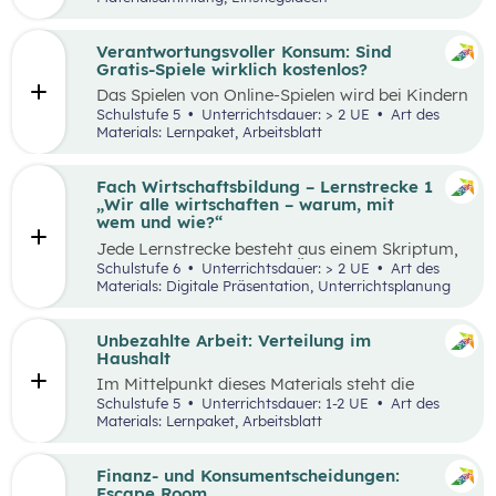
Thinking-Prozess
,
Preis berechnen
,
Verkaufsstand vorbereiten
… wird alles genau
beschrieben. Tipps und Tricks rund um den
Verantwortungsvoller Konsum: Sind
Markt-Tag selbst, sowie ein Vorschlag, wie das
Gratis-Spiele wirklich kostenlos?
Erlebnis gefeiert und präsentiert werden kann,
Das Spielen von Online-Spielen wird bei Kindern
sind ebenfalls enthalten.
und Jugendlichen immer beliebter. Während
Schulstufe 5
Unterrichtsdauer: > 2 UE
Art des
Spielen viele Vorteile mit sich bringt, ist es
Materials: Lernpaket, Arbeitsblatt
dennoch wichtig, Schüler:innen möglichst früh
auf potenzielle Gefahren und Risiken
aufmerksam zu machen. Das vorliegende Lehr-
Fach Wirtschaftsbildung – Lernstrecke 1
und Lernmaterial setzt sich aus zwei
„Wir alle wirtschaften – warum, mit
aufeinander aufbauenden Teilen zusammen, die
wem und wie?“
jeweils in ein bis zwei Unterrichtseinheiten
Jede Lernstrecke besteht aus einem Skriptum,
abgehandelt werden können.
welches dazu dient einen Überblick über die
Schulstufe 6
Unterrichtsdauer: > 2 UE
Art des
jeweilige Lernstrecke zu erhalten. Mit
Materials: Digitale Präsentation, Unterrichtsplanung
dem eigenen Unterrichtsgegenstand
Wirtschaftsbildung erwerben Schüler:innen das
Wissen und entwickeln Fähigkeiten,
Unbezahlte Arbeit: Verteilung im
Einstellungen und Verhaltensbereitschaften, die
Haushalt
sie in ökonomisch geprägten Lebenssituationen
Im Mittelpunkt dieses Materials steht die
benötigen. Diese sollen ihnen dabei helfen,
Auseinandersetzung mit (unbezahlter) Arbeit
Schulstufe 5
Unterrichtsdauer: 1-2 UE
Art des
ökonomische Herausforderungen, Aufgaben
und deren Verteilung. Der Schwerpunkt liegt
Materials: Lernpaket, Arbeitsblatt
und Problemstellungen erkennen, analysieren,
dabei auf theatralen und kreativen Methoden,
beurteilen und erfolgreich bewältigen zu
sowie dem Arbeiten mit Statistiken. Mit
können.
Beispielen wird an die Lebenswelt der
Finanz- und Konsumentscheidungen:
Schüler:innen angeknüpft, die selbst unbezahlte
Escape Room