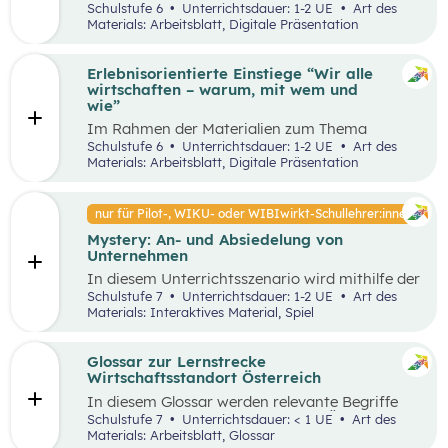
Unterrichtsszenario mit den SDGs (Sustainable
Schulstufe 6
Unterrichtsdauer: 1-2 UE
Art des
und Problemstellungen erkennen, analysieren,
Development Goals) auseinander. Sie wählen ein
Materials: Arbeitsblatt, Digitale Präsentation
beurteilen und erfolgreich bewältigen zu
SDG und entdecken in ihrer Umgebung Orte, an
können.
denen dieses Ziel nicht umgesetzt wurde und
machen ein Foto davon. Anschließend werden
Erlebnisorientierte Einstiege “Wir alle
Verbesserungsvorschläge erarbeitet.
wirtschaften – warum, mit wem und
wie”
Im Rahmen der Materialien zum Thema
“Grundlagen der Wirtschaft” werden drei
Schulstufe 6
Unterrichtsdauer: 1-2 UE
Art des
mögliche Einstiegsideen vorgestellt. Diese
Materials: Arbeitsblatt, Digitale Präsentation
Vorschläge zeichnen sich nicht nur durch ihre
inhaltliche Relevanz aus, sondern sind bewusst
als Erlebnisse konzipiert, um die Schüler:innen
nur für Pilot-, WIKU- oder WIBIwirkt-Schullehrer:innen
aktiv in den Lernprozess einzubinden.
Mystery: An- und Absiedelung von
Unternehmen
In diesem Unterrichtsszenario wird mithilfe der
Methode Mystery das Thema „Ansiedelung von
Schulstufe 7
Unterrichtsdauer: 1-2 UE
Art des
Unternehmen“ vertiefend behandelt. Im
Materials: Interaktives Material, Spiel
Rahmen des Mystery-Spiels finden
Schüler:innen in Kleingruppen die Lösung zu
einer komplexen Fragestellung an der
Glossar zur Lernstrecke
Schnittstelle von Gesellschaft, Wirtschaft und
Wirtschaftsstandort Österreich
Umwelt.
In diesem Glossar werden relevante Begriffe
zum Thema „Wirtschaftsstandort Österreich“
Schulstufe 7
Unterrichtsdauer: < 1 UE
Art des
erklärt. Zusätzlich gibt es Arbeitsblätter zu
Materials: Arbeitsblatt, Glossar