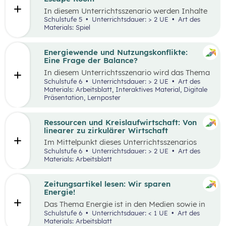
Tätigkeiten im Haushalt aufzeichnen und deren
In diesem Unterrichtsszenario werden Inhalte
Verteilung reflektieren.
des
Kompetenzbereichs
„Leben und
Schulstufe 5
Unterrichtsdauer: > 2 UE
Art des
Wirtschaften im eigenen Umfeld“ spielerisch
Materials: Spiel
wiederholt. Dabei kommt die Methode „Escape
Room“ zum Einsatz. Ziel ist es, durch
Kooperation bei der Teamarbeit
Energiewende und Nutzungskonflikte:
zwischenmenschliche Kompetenzen zu stärken
Eine Frage der Balance?
st
und sogenannte 21
Century Skills zu schulen.
In diesem Unterrichtsszenario wird das Thema
Energiewende und damit einhergehende
Schulstufe 6
Unterrichtsdauer: > 2 UE
Art des
Nutzungskonflikte behandelt. Methodisch wird
Materials: Arbeitsblatt, Interaktives Material, Digitale
zuerst mit einem Wimmelbild gearbeitet, auf
Präsentation, Lernposter
dem unterschiedliche Szenen und Darstellungen
zu Energie, Ressourcen und damit
einhergehender Konflikte zu finden sind.
Ressourcen und Kreislaufwirtschaft: Von
linearer zu zirkulärer Wirtschaft
Im Mittelpunkt dieses Unterrichtsszenarios
steht ein sprachsensibel aufbereiteter Text zum
Schulstufe 6
Unterrichtsdauer: > 2 UE
Art des
Thema verantwortungsvoller Umgang mit
Materials: Arbeitsblatt
Ressourcen. Anhand eines Fahrrads werden die
Fragen nach dem „Wo?“, „Woher?“ und
„Wohin?“ gestellt und die Konzepte „lineares
Zeitungsartikel lesen: Wir sparen
Wirtschaften” und „Kreislaufwirtschaft”
Energie!
erarbeitet.
Das Thema Energie ist in den Medien sowie in
täglichen Gesprächen allgegenwärtig. Dabei
Schulstufe 6
Unterrichtsdauer: < 1 UE
Art des
wird oft von hohem Energieverbrauch, von
Materials: Arbeitsblatt