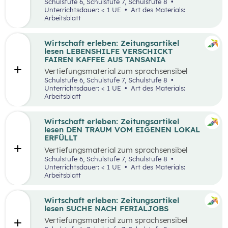
aufbereiteten Zeitungsartikel “Wieso wird alles
Schulstufe 6, Schulstufe 7, Schulstufe 8
teurer?”.
Unterrichtsdauer: < 1 UE
Art des Materials:
Arbeitsblatt
Wirtschaft erleben: Zeitungsartikel
lesen LEBENSHILFE VERSCHICKT
FAIREN KAFFEE AUS TANSANIA
Vertiefungsmaterial zum sprachsensibel
aufbereiteten Zeitungsartikel “Lebenshilfe
Schulstufe 6, Schulstufe 7, Schulstufe 8
verschickt fairen Kaffee aus Tansania”.
Unterrichtsdauer: < 1 UE
Art des Materials:
Arbeitsblatt
Wirtschaft erleben: Zeitungsartikel
lesen DEN TRAUM VOM EIGENEN LOKAL
ERFÜLLT
Vertiefungsmaterial zum sprachsensibel
aufbereiteten Zeitungsartikel “Den Traum vom
Schulstufe 6, Schulstufe 7, Schulstufe 8
eigenen Lokal erfüllt”.
Unterrichtsdauer: < 1 UE
Art des Materials:
Arbeitsblatt
Wirtschaft erleben: Zeitungsartikel
lesen SUCHE NACH FERIALJOBS
Vertiefungsmaterial zum sprachsensibel