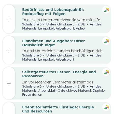
Bedürfnisse und Lebensqualität:
Radausflug mit Folgen
In diesem Unterrichtsszenario wird mithilfe
eines Kurzvideos und zusätzlichem Material der
Schulstufe 5
Unterrichtsdauer: > 2 UE
Art des
Fokus auf finanzielle Entscheidungen und
Materials: Lernpaket, Arbeitsblatt, Video
Bedürfnisse gelegt. Kinder und Jugendliche
stehen oftmals bereits vor finanziellen
Entscheidungen. Dabei gilt es, Bedürfnisse und
Einnahmen und Ausgaben: Unser
Prioritäten, aber auch die eigenen finanziellen
Haushaltsbudget
Möglichkeiten zu berücksichtigen. Oft möchte
In drei Unterrichtsstunden beschäftigen sich
man mehr haben, als man sich leisten kann und
die Schüler:innen mit den Einnahmen und
Schulstufe 5
Unterrichtsdauer: > 2 UE
Art des
muss aufgrund der Knappheit auf etwas
Ausgaben von Haushalten.
Materials: Lernpaket, Arbeitsblatt
verzichten. Konsum ist jedoch nicht die einzige
Möglichkeit der Bedürfnisbefriedigung.
Selbstgesteuertes Lernen: Energie und
Ressourcen
Im vorliegenden Lernmaterial steht das
selbstgesteuerte Lernen im Vordergrund. Es
Schulstufe 6
Unterrichtsdauer: > 2 UE
Art des
werden die wesentlichen Ressourcen und
Materials: Arbeitsblatt, Interaktives Material, Digitale
Energieträger für die Wirtschaft und unser
Präsentation
Alltagsleben und ihre Bedeutung für die Umwelt
und den Klimawandel beleuchtet.
Erlebnisorientierte Einstiege: Energie
und Ressourcen