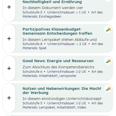
Nachhaltigkeit und Ernährung
In diesem Dokument werden vier
Einstiegsideen für den
Kompetenzbereich
Schulstufe 5
Unterrichtsdauer: < 1 UE
Art des
„Leben und Wirtschaften im Hinblick auf
Materials: Einstiegsideen
nachhaltige Ernährung“ präsentiert. Es handelt
sich immer um Vorschläge, die mit einem
Erlebnis für die Schüler:innen verbunden sind
Partizipatives Klassenbudget:
und wo auch außerschulische Lernorte
Gemeinsam Entscheidungen treffen
miteinbezogen werden.
In diesem Lernpaket stehen Abläufe und
Methoden im Vordergrund, die den
Schulstufe 8
Unterrichtsdauer: > 2 UE
Art des
Schüler:innen helfen sollen, das WIR vor das
Materials: Spiel
ICH zu stellen. Spielerisch erleben die
Schüler:innen als Mobilitäts- und
Ernährungsrat, wie sich Kaufentscheidungen
Good News: Energie und Ressourcen
auf Umwelt, Gesundheit und das Miteinander
Zum Abschluss des Kompetenzbereichs
auswirken.
„Energie und Ressourcen“ beschäftigen sich
Schulstufe 6
Unterrichtsdauer: 1-2 UE
Art des
Schüler:innen mit positiven Nachrichten und
Materials: Arbeitsblatt, Lernposter
Beispielen, damit sie sich von den Problemen,
die in der Lernstrecke besprochen wurden,
nicht überwältigt fühlen.
Nutzen und Nebenwirkungen: Die Macht
der Werbung
In diesem einstündigen Unterrichtskonzept
lernen die Schüler:innen den Nutzen sowie die
Schulstufe 5
Unterrichtsdauer: 1-2 UE
Art des
Vor- und Nachteile von Werbung kennen.
Materials: Lernpaket, Arbeitsblatt, Video