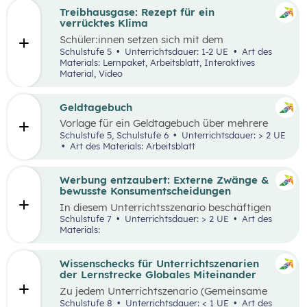
Treibhausgase: Rezept für ein
verrücktes Klima
Schüler:innen
setzen sich mit dem
menschengemachten und natürlichen
Schulstufe 5
Unterrichtsdauer: 1-2 UE
Art des
Treibhauseffekt sowie daraus resultierenden
Materials: Lernpaket, Arbeitsblatt, Interaktives
Folgen in unterschiedlichen Lebens- und
Material, Video
Wirtschaftsbereichen auseinander. Außerdem
reflektieren sie die eigene Rolle in der Mensch-
Umwelt-Beziehung
und
erarbeiten in einem
Geldtagebuch
Kopfstand-Brainstorming individuelle und
Vorlage für ein Geldtagebuch über mehrere
kollektive Handlungsoptionen zur
Wochen im Excel Format
Schulstufe 5, Schulstufe 6
Unterrichtsdauer: > 2 UE
Klimawandelanpassung
.
Art des Materials: Arbeitsblatt
Werbung entzaubert: Externe Zwänge &
bewusste Konsumentscheidungen
In diesem Unterrichtsszenario beschäftigen
sich die Schüler:innen mit den Themen
Schulstufe 7
Unterrichtsdauer: > 2 UE
Art des
„Werbung“ und „Konsumentscheidungen“. Zu
Materials:
Beginn des Materials steht ein Video von
die_chefredaktion
über Influencer:innen im
Zentrum. Davon ausgehend werden
Wissenschecks für Unterrichtszenarien
unterschiedliche externe Zwänge sowie Vor-
der Lernstrecke Globales Miteinander
und Nachteile von Werbungen erarbeitet.
Zu jedem
Unterrichtszenario (Gemeinsame
Vertiefung) wie
z.B.:
Globalisierung und ich,
Schulstufe 8
Unterrichtsdauer: < 1 UE
Art des