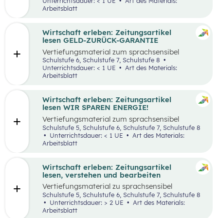
Unterrichtsdauer: < 1 UE
Art des Materials:
Arbeitsblatt
Wirtschaft erleben: Zeitungsartikel
lesen GELD-ZURÜCK-GARANTIE
Vertiefungsmaterial zum sprachsensibel
aufbereiteten Zeitungsartikel “Reich werden
Schulstufe 6, Schulstufe 7, Schulstufe 8
mit Geld-zurück-Garantie?”.
Unterrichtsdauer: < 1 UE
Art des Materials:
Arbeitsblatt
Wirtschaft erleben: Zeitungsartikel
lesen WIR SPAREN ENERGIE!
Vertiefungsmaterial zum sprachsensibel
aufbereiteten Zeitungsartikel “Wir sparen
Schulstufe 5, Schulstufe 6, Schulstufe 7, Schulstufe 8
Energie”.
Unterrichtsdauer: < 1 UE
Art des Materials:
Arbeitsblatt
Wirtschaft erleben: Zeitungsartikel
lesen, verstehen und bearbeiten
Vertiefungsmaterial zu sprachsensibel
aufbereiteten Zeitungsartikeln.
Schulstufe 5, Schulstufe 6, Schulstufe 7, Schulstufe 8
Unterrichtsdauer: > 2 UE
Art des Materials:
Arbeitsblatt