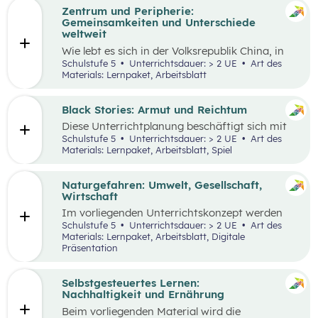
Zentrum und Peripherie:
Gemeinsamkeiten und Unterschiede
weltweit
Wie lebt es sich in der Volksrepublik China, in
Grönland oder in den österreichischen Alpen?
Schulstufe 5
Unterrichtsdauer: > 2 UE
Art des
Welche Gemeinsamkeiten und Unterschiede
Materials: Lernpaket, Arbeitsblatt
gibt es? Menschen weltweit haben die gleichen
Grundbedürfnisse und oft sehr ähnliche
Wünsche. Sie arbeiten in der Regel, sind an
Black Stories: Armut und Reichtum
bestimmten Orten wohnhaft und müssen
Diese Unterrichtplanung beschäftigt sich mit
gleichzeitig mobil sein. Wie diese
dem umfassenden Themenbereich Armut.
Schulstufe 5
Unterrichtsdauer: > 2 UE
Art des
Lebensbereiche konkret ausgestaltet sind und
Methodisch stehen die
Black Stories
– kurze
Materials: Lernpaket, Arbeitsblatt, Spiel
welche Anforderungen sich ergeben, hängt
Geschichten, die sich mit unterschiedlichen
wesentlich von der Region ab, in der die
Ausprägungen von Armut und Reichtum
Menschen leben.
beschäftigen – im Zentrum, wobei der Fokus
Naturgefahren: Umwelt, Gesellschaft,
auf Armut und damit verbundenen
Wirtschaft
Auswirkungen liegt.
Im vorliegenden Unterrichtskonzept werden
natürliche Prozesse und ihre Auswirkungen auf
Schulstufe 5
Unterrichtsdauer: > 2 UE
Art des
die Umwelt, Gesellschaft und Wirtschaft
Materials: Lernpaket, Arbeitsblatt, Digitale
behandelt.
Präsentation
Selbstgesteuertes Lernen:
Nachhaltigkeit und Ernährung
Beim vorliegenden Material wird die