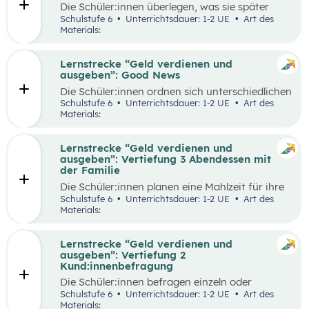
Die Schüler:innen überlegen, was sie später
einmal werden möchten und finden heraus, wie
Schulstufe 6
Unterrichtsdauer: 1-2 UE
Art des
der Beruf aussieht, den sie zukünftig ausüben
Materials:
wollen. Dazu beschaffen sie auf verschiedene
Weise Informationen zum Arbeitsalltag und
erstellen ein kreatives Endprodukt, das sie frei
Lernstrecke “Geld verdienen und
wählen können. In der Wabe findet eine
ausgeben”: Good News
Auseinandersetzung mit den eigenen
Die Schüler:innen ordnen sich unterschiedlichen
Vorstellungen über den Traumberuf und
Geld-Typen zu und diskutieren miteinander die
Schulstufe 6
Unterrichtsdauer: 1-2 UE
Art des
Erkenntnisse aus der Recherche statt.
Tipps, die bei den jeweiligen Geld-Typen zu
Materials:
Außerdem erhalten die Schüler:innen in der
finden sind. Daraus leiten sie Tipps ab, die für
Reflexionsphase die Möglichkeit zu überlegen,
alle Geld-Typen gelten können und überlegen
welche Erkenntnisse ihren Vorstellungen
welche konkreten Tipps sie im Alltag schon in
Lernstrecke “Geld verdienen und
entsprechen und welche anders sind als
ihrem Alter umsetzen können, aber auch wie sie
ausgeben”: Vertiefung 3 Abendessen mit
erwartet.
ihre Eltern beim nachhaltigen Konsum
der Familie
unterstützen.
Die Schüler:innen planen eine Mahlzeit für ihre
Familie und sollen dafür ein vorgegebenes
Schulstufe 6
Unterrichtsdauer: 1-2 UE
Art des
Budget pro Person einhalten. Zur Durchführung
Materials:
gehört die Wahl der Speise, die Erstellung einer
Einkaufsliste, sowie die Schätzung der Preise,
der Einkauf der Zutaten und die Zubereitung
Lernstrecke “Geld verdienen und
der Speise. Im Anschluss werden die
ausgeben”: Vertiefung 2
Schätzungen und die tatsächlichen Ausgaben
Kund:innenbefragung
miteinander verglichen und die Vorgehensweise
Die Schüler:innen befragen einzeln oder
beim Einkauf reflektiert.
paarweise Kund:innen in einem Supermarkt zu
Schulstufe 6
Unterrichtsdauer: 1-2 UE
Art des
den Zahlungsgewohnheiten und versuchen
Materials: