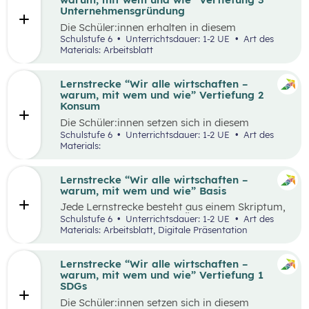
Runde zu Runde verbessern.
Unternehmensgründung
Die Schüler:innen erhalten in diesem
Gedankenexperiment die Möglichkeit ein
Schulstufe 6
Unterrichtsdauer: 1-2 UE
Art des
Unternehmen unter Berücksichtigung von
Materials: Arbeitsblatt
Nachhaltigkeitskriterien zu gründen. Sie
überlegen sich entlang eines vereinfachten
Business Model Canvas, welche Bedürfnisse sie
Lernstrecke “Wir alle wirtschaften –
erfüllen wollen und treffen damit verbundene
warum, mit wem und wie” Vertiefung 2
Entscheidungen. Die Idee wird in einem
Konsum
Elevator Pitch der Klasse präsentiert
Die Schüler:innen setzen sich in diesem
Unterrichtsszenario mit nachhaltigem Konsum
Schulstufe 6
Unterrichtsdauer: 1-2 UE
Art des
auseinander. Sie recherchieren selbstständig zu
Materials:
einem gewählten Produkt oder Unternehmen
und präsentieren ihre Ergebnisse im Weltcafé.
Lernstrecke “Wir alle wirtschaften –
warum, mit wem und wie” Basis
Jede Lernstrecke besteht aus einem Skriptum,
welches dazu dient einen Überblick über die
Schulstufe 6
Unterrichtsdauer: 1-2 UE
Art des
jeweilige Lernstrecke zu erhalten. Mit
Materials: Arbeitsblatt, Digitale Präsentation
dem eigenen Unterrichtsgegenstand
Wirtschaftsbildung erwerben Schüler:innen das
Wissen und entwickeln Fähigkeiten,
Lernstrecke “Wir alle wirtschaften –
Einstellungen und Verhaltensbereitschaften, die
warum, mit wem und wie” Vertiefung 1
sie in ökonomisch geprägten Lebenssituationen
SDGs
benötigen. Diese sollen ihnen dabei helfen,
Die Schüler:innen setzen sich in diesem
ökonomische Herausforderungen, Aufgaben