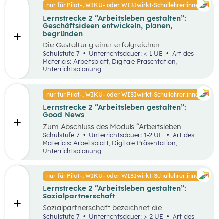
Faktoren ab. Demzufolge wird in diesem
nur für Pilot-, WIKU- oder WIBIwirkt-Schullehrer:innen
von Entrepreneur:innen und
Unterrichtsszenario auf entscheidende
Intrapreneur:innen.
Lernstrecke 2 “Arbeitsleben gestalten”:
Kriterien für das langfristige Bestehen von
Geschäftsideen entwickeln, planen,
Unternehmen näher eingegangen.
begründen
Die Gestaltung einer erfolgreichen
Geschäftsidee ist der erste Schritt in die
Schulstufe 7
Unterrichtsdauer: < 1 UE
Art des
Selbstständigkeit und die Basis für ein
Materials: Arbeitsblatt, Digitale Präsentation,
erfolgreiches Unternehmen. In diesem
Unterrichtsplanung
Unterrichtsszenario wird anhand des
vereinfachten St. Galler Managementmodell ein
erfolgreiches Unternehmen analysiert. Des
nur für Pilot-, WIKU- oder WIBIwirkt-Schullehrer:innen
Weiteren wird auf die Motive für die Gründung
Lernstrecke 2 “Arbeitsleben gestalten”:
von Unternehmen näher eingegangen.
Good News
Zum Abschluss des Moduls “Arbeitsleben
gestalten” ist es wichtig, dass die Schüler:innen
Schulstufe 7
Unterrichtsdauer: 1-2 UE
Art des
sich mit positiven Nachrichten und Beispielen
Materials: Arbeitsblatt, Digitale Präsentation,
auseinandersetzen, um nicht von den
Unterrichtsplanung
Herausforderungen der Arbeitswelt überwältigt
zu werden. Innerhalb der Good News Phase
sollen die Schüler:innen nochmals den Bereich
nur für Pilot-, WIKU- oder WIBIwirkt-Schullehrer:innen
Entrepreneurship anhand einer sehr
Lernstrecke 2 “Arbeitsleben gestalten”:
erfolgreichen Unternehmensgründung (Zotter)
Sozialpartnerschaft
erarbeiten. Dies soll dabei helfen, dass komplexe
Thema für die Schüler:innen stärker zu
Sozialpartnerschaft bezeichnet die
vertiefen.
Zusammenarbeit zwischen Arbeitgeber:innen
Schulstufe 7
Unterrichtsdauer: > 2 UE
Art des