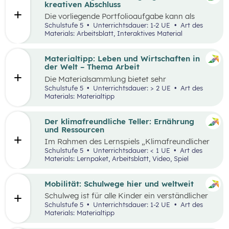
sie in ökonomisch geprägten Lebenssituationen
kreativen Abschluss
benötigen. Diese sollen ihnen dabei helfen,
Die vorliegende Portfolioaufgabe kann als
ökonomische Herausforderungen, Aufgaben
Abschluss des Kompetenzbereichs „Leben und
Schulstufe 5
Unterrichtsdauer: 1-2 UE
Art des
und Problemstellungen erkennen, analysieren,
Wirtschaften im Hinblick auf nachhaltige
Materials: Arbeitsblatt, Interaktives Material
beurteilen und erfolgreich bewältigen zu
Ernährung“ dienen.
können.
Materialtipp: Leben und Wirtschaften in
der Welt – Thema Arbeit
Die Materialsammlung bietet sehr
unterschiedliche Aspekte in Bezug auf das
Schulstufe 5
Unterrichtsdauer: > 2 UE
Art des
Thema Arbeit für den Unterricht.
Materials: Materialtipp
Der klimafreundliche Teller: Ernährung
und Ressourcen
Im Rahmen des Lernspiels „Klimafreundlicher
Teller“ lernen die Schüler:innen
Schulstufe 5
Unterrichtsdauer: < 1 UE
Art des
klimafreundlichere und klimaschädlichere
Materials: Lernpaket, Arbeitsblatt, Video, Spiel
Lebensmittel (gemessen am Wasser- und CO2-
Verbrauch) sowie mögliche Gründe für einen
hohen Ressourcenverbrauch kennen.
Mobilität: Schulwege hier und weltweit
Schulweg ist für alle Kinder ein verständlicher
Begriff und eine weltweite Gemeinsamkeit.
Schulstufe 5
Unterrichtsdauer: 1-2 UE
Art des
Doch der Weg ist durch die Lage der Schule und
Materials: Materialtipp
die Infrastruktur beeinflusst, sodass Schulwege
sehr unterschiedlich aussehen können.