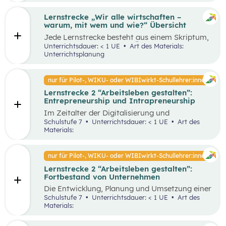
Lernstrecke „Wir alle wirtschaften –
warum, mit wem und wie?“ Übersicht
Jede Lernstrecke besteht aus einem Skriptum,
welches dazu dient einen Überblick über die
Unterrichtsdauer: < 1 UE
Art des Materials:
jeweilige Lernstrecke zu erhalten. Mit
Unterrichtsplanung
dem eigenen Unterrichtsgegenstand
Wirtschaftsbildung erwerben Schüler:innen das
Wissen und entwickeln Fähigkeiten,
nur für Pilot-, WIKU- oder WIBIwirkt-Schullehrer:innen
Einstellungen und Verhaltensbereitschaften, die
Lernstrecke 2 “Arbeitsleben gestalten”:
sie in ökonomisch geprägten Lebenssituationen
Entrepreneurship und Intrapreneurship
benötigen. Diese sollen ihnen dabei helfen,
ökonomische Herausforderungen, Aufgaben
Im Zeitalter der Digitalisierung und
und Problemstellungen erkennen, analysieren,
Globalisierung sowie der dynamischen
Schulstufe 7
Unterrichtsdauer: < 1 UE
Art des
beurteilen und erfolgreich bewältigen zu
Wirtschaft ist es von großer Bedeutung,
Materials:
können.
unternehmerisch zu denken und zu handeln –
sowohl auf individueller als auch
organisatorischer Ebene. Um als Unternehmen
nur für Pilot-, WIKU- oder WIBIwirkt-Schullehrer:innen
am Markt überleben und erfolgreich zu sein,
Lernstrecke 2 “Arbeitsleben gestalten”:
benötigt es Entrepreneur:innen und
Fortbestand von Unternehmen
Intrapreneur:innen, die über bestimmte
Eigenschaften verfügen. Diese spielen eine
Die Entwicklung, Planung und Umsetzung einer
große Rolle in unserer Gesellschaft, indem sie
guten Geschäftsidee ist lediglich der Anfang
Schulstufe 7
Unterrichtsdauer: < 1 UE
Art des
Arbeitsplätze schaffen, Innovationen
eines erfolgreichen Unternehmens. Die
Materials:
voranbringen und das wirtschaftliche
Fortführung und der Erfolg eines
Wachstum fördern. Dieses Unterrichtsszenario
Unternehmens hängen von unterschiedlichen
widmet sich insbesondere den Eigenschaften