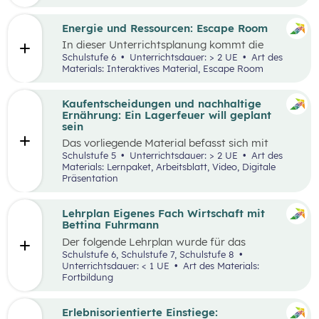
Engpässen in der Energieversorgung und von
Energiesparen gesprochen. Auch die Kosten für
Energie sind seit dem Ukrainekrieg ein
Energie und Ressourcen: Escape Room
omnipräsentes Thema.
In dieser Unterrichtsplanung kommt die
Methode „Escape Room“ zum Einsatz. Ziel ist
Schulstufe 6
Unterrichtsdauer: > 2 UE
Art des
es, Inhalte des Kompetenzbereichs
Materials: Interaktives Material, Escape Room
„Nachhaltiger Umgang mit Energie und
Ressourcen“ spielerisch zu wiederholen und
durch Kooperation bei der Teamarbeit
Kaufentscheidungen und nachhaltige
zwischenmenschliche Kompetenzen zu stärken
Ernährung: Ein Lagerfeuer will geplant
st
und sogenannte 21
Century Skills zu schulen.
sein
Das vorliegende Material befasst sich mit
Kaufentscheidungen, der Herkunft von
Schulstufe 5
Unterrichtsdauer: > 2 UE
Art des
Lebensmitteln, dem Bewusstsein für eine
Materials: Lernpaket, Arbeitsblatt, Video, Digitale
nachhaltige Ernährung sowie mit dem Umgang
Präsentation
mit Lebensmitteln. Das Unterrichtsszenario ist
rund um das
Video „Ein Lagerfeuer will geplant
sein“
aufgebaut. Mit zusätzlich bereitgestellten
Lehrplan Eigenes Fach Wirtschaft mit
Materialien können die im Video
Bettina Fuhrmann
angesprochenen Themenbereiche erarbeitet
Der folgende Lehrplan wurde für das
werden.
Unterrichtsgegenstand “Wirtschaft” für den
Schulstufe 6, Schulstufe 7, Schulstufe 8
Schulpiloten der Stiftung für
Unterrichtsdauer: < 1 UE
Art des Materials:
Wirtschaftsbildung konzipiert. Wirtschaft
Fortbildung
verstehen und gestalten zu lernen steht dabei
im Mittelpunkt.
Erlebnisorientierte Einstiege: