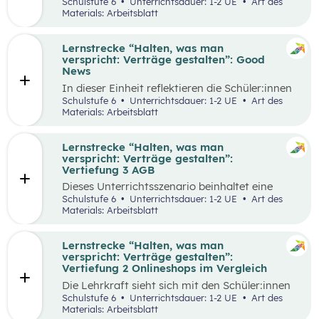
selbstgewählten Aspekten der
Schulstufe 6
Unterrichtsdauer: 1-2 UE
Art des
Vertragsgestaltung auseinander und drehen
Materials: Arbeitsblatt
dazu einen Kurzfilm.
Lernstrecke “Halten, was man
verspricht: Verträge gestalten”: Good
News
In dieser Einheit reflektieren die Schüler:innen
die Inhalte der Lernstrecke “Halten, was man
Schulstufe 6
Unterrichtsdauer: 1-2 UE
Art des
verspricht – Verträge gestalten”.
Materials: Arbeitsblatt
Lernstrecke “Halten, was man
verspricht: Verträge gestalten”:
Vertiefung 3 AGB
Dieses Unterrichtsszenario beinhaltet eine
Gruppenarbeit, bei der sich die Schüler:innen
Schulstufe 6
Unterrichtsdauer: 1-2 UE
Art des
mit Ausschnitten aus den AGBs von Zalando
Materials: Arbeitsblatt
auseinandersetzen.
Lernstrecke “Halten, was man
verspricht: Verträge gestalten”:
Vertiefung 2 Onlineshops im Vergleich
Die Lehrkraft sieht sich mit den Schüler:innen
zum Einstieg einen Onlineshop eines bekannten
Schulstufe 6
Unterrichtsdauer: 1-2 UE
Art des
Online-Händlers an.
Materials: Arbeitsblatt