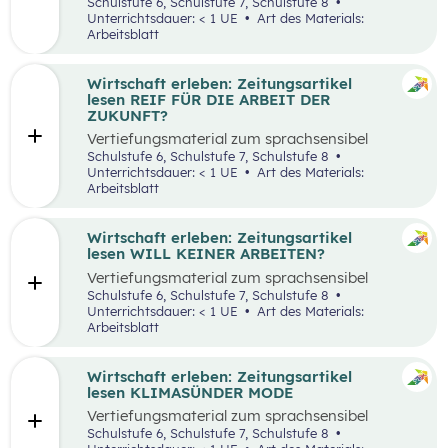
aufbereiteten Zeitungsartikel “Spannende
Schulstufe 6, Schulstufe 7, Schulstufe 8
Suche nach Ferialjobs”.
Unterrichtsdauer: < 1 UE
Art des Materials:
Arbeitsblatt
Wirtschaft erleben: Zeitungsartikel
lesen REIF FÜR DIE ARBEIT DER
ZUKUNFT?
Vertiefungsmaterial zum sprachsensibel
aufbereiteten Zeitungsartikel “Reif für die
Schulstufe 6, Schulstufe 7, Schulstufe 8
Arbeit der Zukunft?”.
Unterrichtsdauer: < 1 UE
Art des Materials:
Arbeitsblatt
Wirtschaft erleben: Zeitungsartikel
lesen WILL KEINER ARBEITEN?
Vertiefungsmaterial zum sprachsensibel
aufbereiteten Zeitungsartikel “Will keiner
Schulstufe 6, Schulstufe 7, Schulstufe 8
arbeiten?”.
Unterrichtsdauer: < 1 UE
Art des Materials:
Arbeitsblatt
Wirtschaft erleben: Zeitungsartikel
lesen KLIMASÜNDER MODE
Vertiefungsmaterial zum sprachsensibel
aufbereiteten Zeitungsartikel “Klimasünder
Schulstufe 6, Schulstufe 7, Schulstufe 8
Mode”.