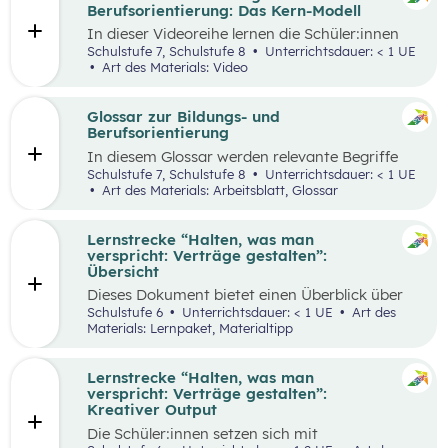
ihren Lernprozess zu übernehmen.
Berufsorientierung: Das Kern-Modell
In dieser Videoreihe lernen die Schüler:innen
wie sie selbstbewusst auftreten, authentisch
Schulstufe 7, Schulstufe 8
Unterrichtsdauer: < 1 UE
wirken und gleichzeitig Menschen von sich
Art des Materials: Video
überzeugen können.
Glossar zur Bildungs- und
Berufsorientierung
In diesem Glossar werden relevante Begriffe
zum Thema „Bildungs- und Berufsorientierung“
Schulstufe 7, Schulstufe 8
Unterrichtsdauer: < 1 UE
erklärt. Zusätzlich gibt es Arbeitsblätter zu
Art des Materials: Arbeitsblatt, Glossar
ausgewählten Begriffen.
Lernstrecke “Halten, was man
verspricht: Verträge gestalten”:
Übersicht
Dieses Dokument bietet einen Überblick über
alle Materialien, die für die Lerntrecke “Halten,
Schulstufe 6
Unterrichtsdauer: < 1 UE
Art des
was man verspricht – Verträge gestalten” für
Materials: Lernpaket, Materialtipp
die 6. Schulstufe zur Verfügung stehen.
Lernstrecke “Halten, was man
verspricht: Verträge gestalten”:
Kreativer Output
Die Schüler:innen setzen sich mit