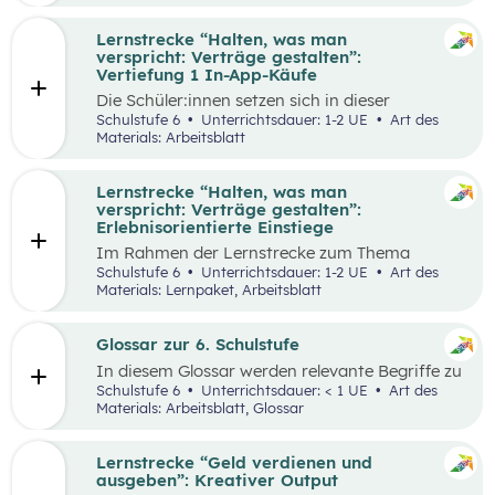
Lernstrecke “Halten, was man
verspricht: Verträge gestalten”:
Vertiefung 1 In-App-Käufe
Die Schüler:innen setzen sich in dieser
Alltagschallenge mit dem eigenen digitalen
Schulstufe 6
Unterrichtsdauer: 1-2 UE
Art des
Konsumverhalten auseinander.
Materials: Arbeitsblatt
Lernstrecke “Halten, was man
verspricht: Verträge gestalten”:
Erlebnisorientierte Einstiege
Im Rahmen der Lernstrecke zum Thema
“Halten, was man verspricht – Verträge
Schulstufe 6
Unterrichtsdauer: 1-2 UE
Art des
gestalten”, werden drei mögliche Einstiegsideen
Materials: Lernpaket, Arbeitsblatt
vorgestellt.
Glossar zur 6. Schulstufe
In diesem Glossar werden relevante Begriffe zu
den Lehrplanpunkten “Energie und Ressourcen”
Schulstufe 6
Unterrichtsdauer: < 1 UE
Art des
sowie “Produktion und Konsum” erklärt.
Materials: Arbeitsblatt, Glossar
Zusätzlich gibt es Arbeitsblätter zu
ausgewählten Begriffen.
Lernstrecke “Geld verdienen und
ausgeben”: Kreativer Output