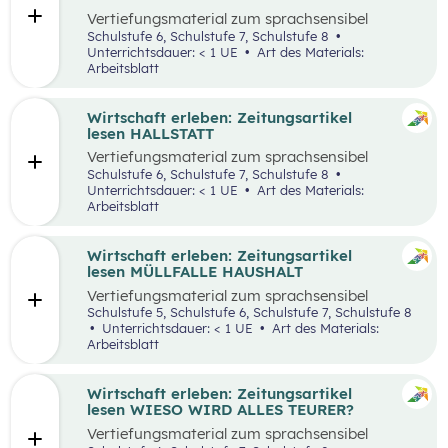
Vertiefungsmaterial zum sprachsensibel
aufbereiteten Zeitungsartikel “Panamakanal
Schulstufe 6, Schulstufe 7, Schulstufe 8
bremst Welthandel”.
Unterrichtsdauer: < 1 UE
Art des Materials:
Arbeitsblatt
Wirtschaft erleben: Zeitungsartikel
lesen HALLSTATT
Vertiefungsmaterial zum sprachsensibel
aufbereiteten Zeitungsartikel “Hallstatt geht
Schulstufe 6, Schulstufe 7, Schulstufe 8
über, Hallstätter gehen unter”.
Unterrichtsdauer: < 1 UE
Art des Materials:
Arbeitsblatt
Wirtschaft erleben: Zeitungsartikel
lesen MÜLLFALLE HAUSHALT
Vertiefungsmaterial zum sprachsensibel
aufbereiteten Zeitungsartikel “Müllfalle
Schulstufe 5, Schulstufe 6, Schulstufe 7, Schulstufe 8
Haushalt”.
Unterrichtsdauer: < 1 UE
Art des Materials:
Arbeitsblatt
Wirtschaft erleben: Zeitungsartikel
lesen WIESO WIRD ALLES TEURER?
Vertiefungsmaterial zum sprachsensibel