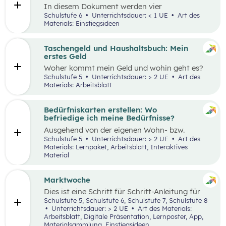
In diesem Dokument werden vier
Einstiegsideen für den Kompetenzbereich
Schulstufe 6
Unterrichtsdauer: < 1 UE
Art des
„Nachhaltiger Umgang mit Energie und
Materials: Einstiegsideen
Ressourcen“ präsentiert.
Taschengeld und Haushaltsbuch: Mein
erstes Geld
Woher kommt mein Geld und wohin geht es?
Was ist ein Haushaltsbuch und wofür brauche
Schulstufe 5
Unterrichtsdauer: > 2 UE
Art des
ich es? Geld ist im Alltag vieler Mensch präsent
Materials: Arbeitsblatt
und begleitet uns unser ganzes Leben lang. In
zwei Unterrichtseinheiten sollen die
Schüler:innen an das Thema Geld herangeführt
Bedürfniskarten erstellen: Wo
werden.
befriedige ich meine Bedürfnisse?
Ausgehend von der eigenen Wohn- bzw.
Schulortgemeinde sollen die Schüler:innen ihre
Schulstufe 5
Unterrichtsdauer: > 2 UE
Art des
Umgebung analysieren und eine eigene
Materials: Lernpaket, Arbeitsblatt, Interaktives
Bedürfniskarte (mit Scribble Maps) erstellen
Material
und so die im Mittelpunkt stehende
Fragestellung beantworten können: „Wo
befriedige ich meine Bedürfnisse?“ Der Fokus
Marktwoche
liegt hierbei vor allem auf der
Dies ist eine Schritt für Schritt-Anleitung für
Bedürfnisbefriedigung durch Unternehmen.
Lehrer:innen, die mit Jugendlichen ein echtes
Schulstufe 5, Schulstufe 6, Schulstufe 7, Schulstufe 8
Verkaufserlebnis organisieren wollen: Vom
Unterrichtsdauer: > 2 UE
Art des Materials:
Einstieg
(Was haben Jugendliche erfunden?)
Arbeitsblatt, Digitale Präsentation, Lernposter, App,
über
Ziele setzen
bis hin zum gesamten
Design
Materialsammlung, Einstiegsideen