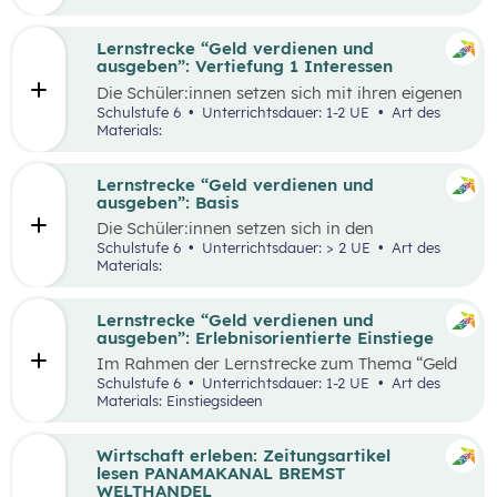
herauszufinden, welche Vor- und Nachteile die
jeweiligen Zahlungsformen haben. Die
Antworten der Supermarktkund:innen werden
Lernstrecke “Geld verdienen und
auf einem Interviewbogen/Fragebogen
ausgeben”: Vertiefung 1 Interessen
festgehalten und in der Klasse gemeinsam mit
Die Schüler:innen setzen sich mit ihren eigenen
der Lehrkraft ausgewertet. Eine weitere
Interessen und Stärken auseinander.
Schulstufe 6
Unterrichtsdauer: 1-2 UE
Art des
Perspektive kann, je nach den örtlichen
Gemeinsam werden verschiedene Stärken und
Materials:
Gegebenheiten, eingenommen werden, indem
Interessen besprochen. Das Kennenlernen der
Händler:innen/Verkäufer:innen auf einem
eigenen Interessen und Stärken soll den
(Wochen-)Markt befragt werden, welche
Schüler:innen zeigen, dass es mit diesem
Lernstrecke “Geld verdienen und
Zahlungsformen sie anbieten und welche Art
Wissen leichter ist den richtigen Beruf für sich
ausgeben”: Basis
der Zahlung sie bevorzugen.
zu finden und die Auseinandersetzung mit
Die Schüler:innen setzen sich in den
einzelnen Berufen wird ermöglicht.
unterschiedlichen Aufgabestellungen rund um
Schulstufe 6
Unterrichtsdauer: > 2 UE
Art des
das Thema Geld mit den Themen Funktionen
Materials:
und Formen des Geldes, Zahlungsformen,
Online-Zahlungen, Berufe Haushaltsplan, und
Konsum auseinander. Außerdem gibt es zwei
Lernstrecke “Geld verdienen und
Bonus-Inhalte zu den Themen „Das kostenlose
ausgeben”: Erlebnisorientierte Einstiege
Handy“ und „Geld-Typ“.
Im Rahmen der Lernstrecke zum Thema “Geld
verdienen und ausgeben”, werden drei mögliche
Schulstufe 6
Unterrichtsdauer: 1-2 UE
Art des
Einstiegsideen vorgestellt. Diese Vorschläge
Materials: Einstiegsideen
zeichnen sich nicht nur durch ihre inhaltliche
Relevanz aus, sondern sind bewusst als
Erlebnisse konzipiert, um die Schüler:innen
Wirtschaft erleben: Zeitungsartikel
aktiv in den Lernprozess einzubinden.
lesen PANAMAKANAL BREMST
WELTHANDEL