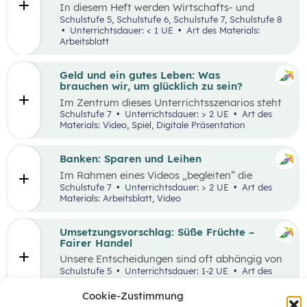
In diesem Heft werden Wirtschafts- und
Lesekompetenz miteinander verknüpft.
Schulstufe 5, Schulstufe 6, Schulstufe 7, Schulstufe 8
Unterrichtsdauer: < 1 UE
Art des Materials:
Arbeitsblatt
Geld und ein gutes Leben: Was
brauchen wir, um glücklich zu sein?
Im Zentrum dieses Unterrichtsszenarios steht
das Planspiel „Nervus Rerum“, welches den
Schulstufe 7
Unterrichtsdauer: > 2 UE
Art des
finanziellen Spielraum als Faktor für ein gutes
Materials: Video, Spiel, Digitale Präsentation
Leben thematisiert. Jugendliche sind oftmals
mit Aussagen konfrontiert, die den
Zusammenhang zwischen Geld und einem
Banken: Sparen und Leihen
guten Leben bewerten.
Im Rahmen eines Videos „begleiten“ die
Schüler:innen eine jugendliche Person bei der
Schulstufe 7
Unterrichtsdauer: > 2 UE
Art des
Erledigung alltäglicher Bankgeschäfte und
Materials: Arbeitsblatt, Video
bekommen so einen ersten Überblick, welche
Rolle Banken in ihrem Leben spielen. In einem
anschließenden Laufdiktat wird das erworbene
Umsetzungsvorschlag: Süße Früchte –
Wissen gefestigt.
Fairer Handel
Unsere Entscheidungen sind oft abhängig von
Entscheidungen, die andere Menschen davor
Schulstufe 5
Unterrichtsdauer: 1-2 UE
Art des
getroffen haben. Wenn wir zum Beispiel
Materials:
einkaufen gehen, können wir nur Waren
Cookie-Zustimmung
kaufen, die auch Unternehmen vorher