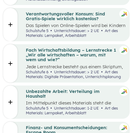
Thinking-Prozess
,
Preis berechnen
,
Verkaufsstand vorbereiten
… wird alles genau
beschrieben. Tipps und Tricks rund um den
Verantwortungsvoller Konsum: Sind
Markt-Tag selbst, sowie ein Vorschlag, wie das
Gratis-Spiele wirklich kostenlos?
Erlebnis gefeiert und präsentiert werden kann,
Das Spielen von Online-Spielen wird bei Kindern
sind ebenfalls enthalten.
und Jugendlichen immer beliebter. Während
Schulstufe 5
Unterrichtsdauer: > 2 UE
Art des
Spielen viele Vorteile mit sich bringt, ist es
Materials: Lernpaket, Arbeitsblatt
dennoch wichtig, Schüler:innen möglichst früh
auf potenzielle Gefahren und Risiken
aufmerksam zu machen. Das vorliegende Lehr-
Fach Wirtschaftsbildung – Lernstrecke 1
und Lernmaterial setzt sich aus zwei
„Wir alle wirtschaften – warum, mit
aufeinander aufbauenden Teilen zusammen, die
wem und wie?“
jeweils in ein bis zwei Unterrichtseinheiten
Jede Lernstrecke besteht aus einem Skriptum,
abgehandelt werden können.
welches dazu dient einen Überblick über die
Schulstufe 6
Unterrichtsdauer: > 2 UE
Art des
jeweilige Lernstrecke zu erhalten. Mit
Materials: Digitale Präsentation, Unterrichtsplanung
dem eigenen Unterrichtsgegenstand
Wirtschaftsbildung erwerben Schüler:innen das
Wissen und entwickeln Fähigkeiten,
Unbezahlte Arbeit: Verteilung im
Einstellungen und Verhaltensbereitschaften, die
Haushalt
sie in ökonomisch geprägten Lebenssituationen
Im Mittelpunkt dieses Materials steht die
benötigen. Diese sollen ihnen dabei helfen,
Auseinandersetzung mit (unbezahlter) Arbeit
Schulstufe 5
Unterrichtsdauer: 1-2 UE
Art des
ökonomische Herausforderungen, Aufgaben
und deren Verteilung. Der Schwerpunkt liegt
Materials: Lernpaket, Arbeitsblatt
und Problemstellungen erkennen, analysieren,
dabei auf theatralen und kreativen Methoden,
beurteilen und erfolgreich bewältigen zu
sowie dem Arbeiten mit Statistiken. Mit
können.
Beispielen wird an die Lebenswelt der
Finanz- und Konsumentscheidungen:
Schüler:innen angeknüpft, die selbst unbezahlte
Escape Room