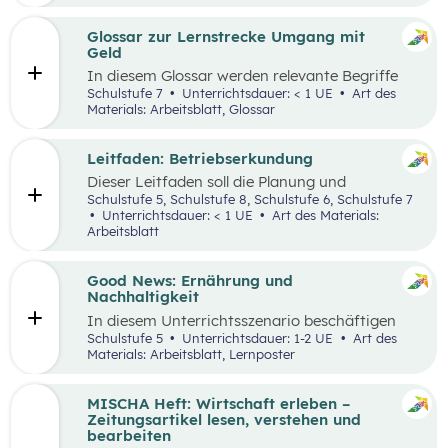
ausgewählten Begriffen.
Glossar zur Lernstrecke Umgang mit
Geld
In diesem Glossar werden relevante Begriffe
zum Thema „Geld“ erklärt. Zusätzlich gibt es
Schulstufe 7
Unterrichtsdauer: < 1 UE
Art des
Arbeitsblätter zu ausgewählten Begriffen.
Materials: Arbeitsblatt, Glossar
Leitfaden: Betriebserkundung
Dieser Leitfaden soll die Planung und
Durchführung von Betriebserkundungen
Schulstufe 5, Schulstufe 8, Schulstufe 6, Schulstufe 7
erleichtern. Im Zuge dieses Leitfadens werden
Unterrichtsdauer: < 1 UE
Art des Materials:
Leitfragen zu folgenden Schwerpunkten
Arbeitsblatt
präsentiert: berufsorientierte, technische,
wirtschaftliche und ökologische
Betriebserkundung.
Good News: Ernährung und
Nachhaltigkeit
In diesem Unterrichtsszenario beschäftigen
sich die Schüler:innen mit positiven
Schulstufe 5
Unterrichtsdauer: 1-2 UE
Art des
Nachrichten und Beispielen aus dem
Materials: Arbeitsblatt, Lernposter
Themenbereich „Ernährung und
Nachhaltigkeit“. Das Ziel dabei ist es,
Handlungsoptionen für den Alltag offenzulegen,
MISCHA Heft: Wirtschaft erleben –
zu diskutieren und in einer abschließenden
Zeitungsartikel lesen, verstehen und
Portfolioaufgabe kreativ zu bearbeiten.
bearbeiten