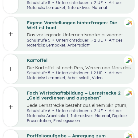
Lernumgebung via
chabaDoo
zur Verfügung
Schulstufe 5
Unterrichtsdauer: > 2 UE
Art des
gestellt und mit einem analogen Lernplan (M2)
Materials: Lernpaket, Interaktives Material
ergänzt.
Eigene Vorstellungen hinterfragen: Die
Welt ist bunt
Das vorliegende Unterrichtsmaterial widmet
sich dem Thema Stereotype – insbesondere in
Schulstufe 5
Unterrichtsdauer: > 2 UE
Art des
Bezug auf Afrika – und kann als Einstieg in das
Materials: Lernpaket, Arbeitsblatt
Thema „Leben und Wirtschaften in aller Welt“
dienen. Mithilfe einer Einstiegsgeschichte und
visuellem Input soll den Schüler:innen
Kartoffel
ermöglicht werden, ihr eigenes Afrikabild zu
Die Kartoffel ist nach Reis, Weizen und Mais das
hinterfragen, zu dekonstruieren und zu
viertwichtigste Grundnahrungsmittel der
Schulstufe 5
Unterrichtsdauer: 1-2 UE
Art des
rekonstruieren.
Menschheit. Weltweit gibt es rund 5.000
Materials: Lernpaket, Arbeitsblatt, Video
essbare Sorten. Daher kann sich die
Kartoffelpflanze gut an regionale Bedingungen
anpassen. Die Unterrichtsmaterialien
Fach Wirtschaftsbildung – Lernstrecke 2
behandeln einerseits gesellschaftliche sowie
„Geld verdienen und ausgeben“
naturräumliche Bedingungen der
Jede Lernstrecke besteht aus einem Skriptum,
landwirtschaftlichen Produktion. Wesentliche
welches dazu dient einen Überblick über die
Schulstufe 6
Unterrichtsdauer: > 2 UE
Art des
Charakteristika der räumlichen Umwelt werden
jeweilige Lernstrecke zu erhalten. Mit
Materials: Arbeitsblatt, Interaktives Material, Digitale
am Fallbeispiel Kartoffel erhoben und
dem eigenen Unterrichtsgegenstand
Präsentation, Einstiegsideen
beschrieben.
Wirtschaftsbildung erwerben Schüler:innen das
Wissen und entwickeln Fähigkeiten,
Einstellungen und Verhaltensbereitschaften, die
Portfolioaufgabe – Anregung zum