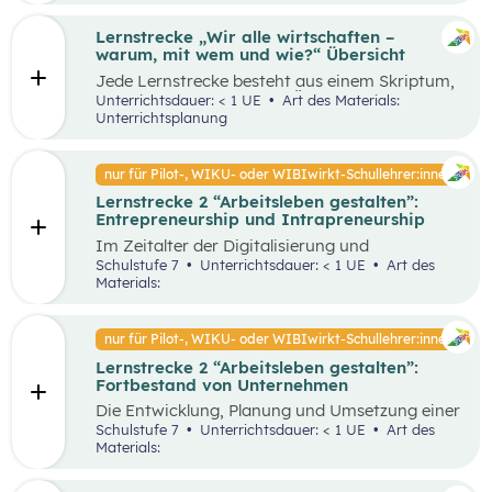
Lernstrecke „Wir alle wirtschaften –
warum, mit wem und wie?“ Übersicht
Jede Lernstrecke besteht aus einem Skriptum,
welches dazu dient einen Überblick über die
Unterrichtsdauer: < 1 UE
Art des Materials:
jeweilige Lernstrecke zu erhalten. Mit
Unterrichtsplanung
dem eigenen Unterrichtsgegenstand
Wirtschaftsbildung erwerben Schüler:innen das
Wissen und entwickeln Fähigkeiten,
nur für Pilot-, WIKU- oder WIBIwirkt-Schullehrer:innen
Einstellungen und Verhaltensbereitschaften, die
Lernstrecke 2 “Arbeitsleben gestalten”:
sie in ökonomisch geprägten Lebenssituationen
Entrepreneurship und Intrapreneurship
benötigen. Diese sollen ihnen dabei helfen,
ökonomische Herausforderungen, Aufgaben
Im Zeitalter der Digitalisierung und
und Problemstellungen erkennen, analysieren,
Globalisierung sowie der dynamischen
Schulstufe 7
Unterrichtsdauer: < 1 UE
Art des
beurteilen und erfolgreich bewältigen zu
Wirtschaft ist es von großer Bedeutung,
Materials:
können.
unternehmerisch zu denken und zu handeln –
sowohl auf individueller als auch
organisatorischer Ebene. Um als Unternehmen
nur für Pilot-, WIKU- oder WIBIwirkt-Schullehrer:innen
am Markt überleben und erfolgreich zu sein,
Lernstrecke 2 “Arbeitsleben gestalten”:
benötigt es Entrepreneur:innen und
Fortbestand von Unternehmen
Intrapreneur:innen, die über bestimmte
Eigenschaften verfügen. Diese spielen eine
Die Entwicklung, Planung und Umsetzung einer
große Rolle in unserer Gesellschaft, indem sie
guten Geschäftsidee ist lediglich der Anfang
Schulstufe 7
Unterrichtsdauer: < 1 UE
Art des
Arbeitsplätze schaffen, Innovationen
eines erfolgreichen Unternehmens. Die
Materials:
voranbringen und das wirtschaftliche
Fortführung und der Erfolg eines
Wachstum fördern. Dieses Unterrichtsszenario
Unternehmens hängen von unterschiedlichen
widmet sich insbesondere den Eigenschaften