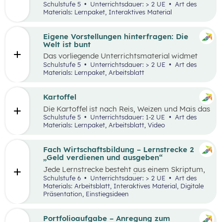
Lernumgebung via
chabaDoo
zur Verfügung
Schulstufe 5
Unterrichtsdauer: > 2 UE
Art des
gestellt und mit einem analogen Lernplan (M2)
Materials: Lernpaket, Interaktives Material
ergänzt.
Eigene Vorstellungen hinterfragen: Die
Welt ist bunt
Das vorliegende Unterrichtsmaterial widmet
sich dem Thema Stereotype – insbesondere in
Schulstufe 5
Unterrichtsdauer: > 2 UE
Art des
Bezug auf Afrika – und kann als Einstieg in das
Materials: Lernpaket, Arbeitsblatt
Thema „Leben und Wirtschaften in aller Welt“
dienen. Mithilfe einer Einstiegsgeschichte und
visuellem Input soll den Schüler:innen
Kartoffel
ermöglicht werden, ihr eigenes Afrikabild zu
Die Kartoffel ist nach Reis, Weizen und Mais das
hinterfragen, zu dekonstruieren und zu
viertwichtigste Grundnahrungsmittel der
Schulstufe 5
Unterrichtsdauer: 1-2 UE
Art des
rekonstruieren.
Menschheit. Weltweit gibt es rund 5.000
Materials: Lernpaket, Arbeitsblatt, Video
essbare Sorten. Daher kann sich die
Kartoffelpflanze gut an regionale Bedingungen
anpassen. Die Unterrichtsmaterialien
Fach Wirtschaftsbildung – Lernstrecke 2
behandeln einerseits gesellschaftliche sowie
„Geld verdienen und ausgeben“
naturräumliche Bedingungen der
Jede Lernstrecke besteht aus einem Skriptum,
landwirtschaftlichen Produktion. Wesentliche
welches dazu dient einen Überblick über die
Schulstufe 6
Unterrichtsdauer: > 2 UE
Art des
Charakteristika der räumlichen Umwelt werden
jeweilige Lernstrecke zu erhalten. Mit
Materials: Arbeitsblatt, Interaktives Material, Digitale
am Fallbeispiel Kartoffel erhoben und
dem eigenen Unterrichtsgegenstand
Präsentation, Einstiegsideen
beschrieben.
Wirtschaftsbildung erwerben Schüler:innen das
Wissen und entwickeln Fähigkeiten,
Einstellungen und Verhaltensbereitschaften, die
Portfolioaufgabe – Anregung zum