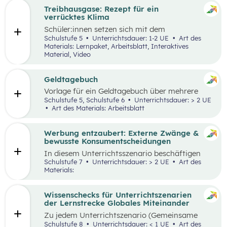
Treibhausgase: Rezept für ein
verrücktes Klima
Schüler:innen
setzen sich mit dem
menschengemachten und natürlichen
Schulstufe 5
Unterrichtsdauer: 1-2 UE
Art des
Treibhauseffekt sowie daraus resultierenden
Materials: Lernpaket, Arbeitsblatt, Interaktives
Folgen in unterschiedlichen Lebens- und
Material, Video
Wirtschaftsbereichen auseinander. Außerdem
reflektieren sie die eigene Rolle in der Mensch-
Umwelt-Beziehung
und
erarbeiten in einem
Geldtagebuch
Kopfstand-Brainstorming individuelle und
Vorlage für ein Geldtagebuch über mehrere
kollektive Handlungsoptionen zur
Wochen im Excel Format
Schulstufe 5, Schulstufe 6
Unterrichtsdauer: > 2 UE
Klimawandelanpassung
.
Art des Materials: Arbeitsblatt
Werbung entzaubert: Externe Zwänge &
bewusste Konsumentscheidungen
In diesem Unterrichtsszenario beschäftigen
sich die Schüler:innen mit den Themen
Schulstufe 7
Unterrichtsdauer: > 2 UE
Art des
„Werbung“ und „Konsumentscheidungen“. Zu
Materials:
Beginn des Materials steht ein Video von
die_chefredaktion
über Influencer:innen im
Zentrum. Davon ausgehend werden
Wissenschecks für Unterrichtszenarien
unterschiedliche externe Zwänge sowie Vor-
der Lernstrecke Globales Miteinander
und Nachteile von Werbungen erarbeitet.
Zu jedem
Unterrichtszenario (Gemeinsame
Vertiefung) wie
z.B.:
Globalisierung und ich,
Schulstufe 8
Unterrichtsdauer: < 1 UE
Art des