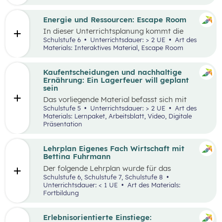
Engpässen in der Energieversorgung und von
Energiesparen gesprochen. Auch die Kosten für
Energie sind seit dem Ukrainekrieg ein
Energie und Ressourcen: Escape Room
omnipräsentes Thema.
In dieser Unterrichtsplanung kommt die
Methode „Escape Room“ zum Einsatz. Ziel ist
Schulstufe 6
Unterrichtsdauer: > 2 UE
Art des
es, Inhalte des Kompetenzbereichs
Materials: Interaktives Material, Escape Room
„Nachhaltiger Umgang mit Energie und
Ressourcen“ spielerisch zu wiederholen und
durch Kooperation bei der Teamarbeit
Kaufentscheidungen und nachhaltige
zwischenmenschliche Kompetenzen zu stärken
Ernährung: Ein Lagerfeuer will geplant
st
und sogenannte 21
Century Skills zu schulen.
sein
Das vorliegende Material befasst sich mit
Kaufentscheidungen, der Herkunft von
Schulstufe 5
Unterrichtsdauer: > 2 UE
Art des
Lebensmitteln, dem Bewusstsein für eine
Materials: Lernpaket, Arbeitsblatt, Video, Digitale
nachhaltige Ernährung sowie mit dem Umgang
Präsentation
mit Lebensmitteln. Das Unterrichtsszenario ist
rund um das
Video „Ein Lagerfeuer will geplant
sein“
aufgebaut. Mit zusätzlich bereitgestellten
Lehrplan Eigenes Fach Wirtschaft mit
Materialien können die im Video
Bettina Fuhrmann
angesprochenen Themenbereiche erarbeitet
Der folgende Lehrplan wurde für das
werden.
Unterrichtsgegenstand “Wirtschaft” für den
Schulstufe 6, Schulstufe 7, Schulstufe 8
Schulpiloten der Stiftung für
Unterrichtsdauer: < 1 UE
Art des Materials:
Wirtschaftsbildung konzipiert. Wirtschaft
Fortbildung
verstehen und gestalten zu lernen steht dabei
im Mittelpunkt.
Erlebnisorientierte Einstiege: