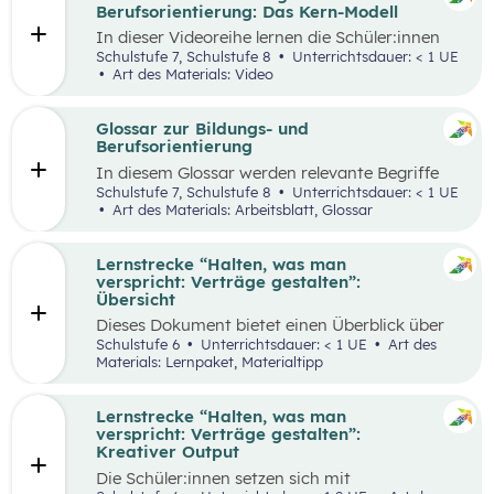
ihren Lernprozess zu übernehmen.
Berufsorientierung: Das Kern-Modell
In dieser Videoreihe lernen die Schüler:innen
wie sie selbstbewusst auftreten, authentisch
Schulstufe 7, Schulstufe 8
Unterrichtsdauer: < 1 UE
wirken und gleichzeitig Menschen von sich
Art des Materials: Video
überzeugen können.
Glossar zur Bildungs- und
Berufsorientierung
In diesem Glossar werden relevante Begriffe
zum Thema „Bildungs- und Berufsorientierung“
Schulstufe 7, Schulstufe 8
Unterrichtsdauer: < 1 UE
erklärt. Zusätzlich gibt es Arbeitsblätter zu
Art des Materials: Arbeitsblatt, Glossar
ausgewählten Begriffen.
Lernstrecke “Halten, was man
verspricht: Verträge gestalten”:
Übersicht
Dieses Dokument bietet einen Überblick über
alle Materialien, die für die Lerntrecke “Halten,
Schulstufe 6
Unterrichtsdauer: < 1 UE
Art des
was man verspricht – Verträge gestalten” für
Materials: Lernpaket, Materialtipp
die 6. Schulstufe zur Verfügung stehen.
Lernstrecke “Halten, was man
verspricht: Verträge gestalten”:
Kreativer Output
Die Schüler:innen setzen sich mit