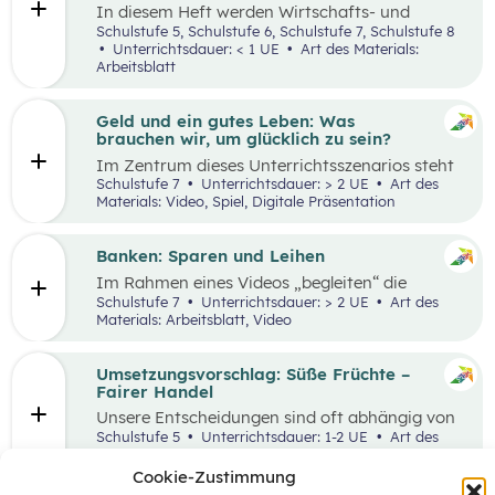
In diesem Heft werden Wirtschafts- und
Lesekompetenz miteinander verknüpft.
Schulstufe 5, Schulstufe 6, Schulstufe 7, Schulstufe 8
Unterrichtsdauer: < 1 UE
Art des Materials:
Arbeitsblatt
Geld und ein gutes Leben: Was
brauchen wir, um glücklich zu sein?
Im Zentrum dieses Unterrichtsszenarios steht
das Planspiel „Nervus Rerum“, welches den
Schulstufe 7
Unterrichtsdauer: > 2 UE
Art des
finanziellen Spielraum als Faktor für ein gutes
Materials: Video, Spiel, Digitale Präsentation
Leben thematisiert. Jugendliche sind oftmals
mit Aussagen konfrontiert, die den
Zusammenhang zwischen Geld und einem
Banken: Sparen und Leihen
guten Leben bewerten.
Im Rahmen eines Videos „begleiten“ die
Schüler:innen eine jugendliche Person bei der
Schulstufe 7
Unterrichtsdauer: > 2 UE
Art des
Erledigung alltäglicher Bankgeschäfte und
Materials: Arbeitsblatt, Video
bekommen so einen ersten Überblick, welche
Rolle Banken in ihrem Leben spielen. In einem
anschließenden Laufdiktat wird das erworbene
Umsetzungsvorschlag: Süße Früchte –
Wissen gefestigt.
Fairer Handel
Unsere Entscheidungen sind oft abhängig von
Entscheidungen, die andere Menschen davor
Schulstufe 5
Unterrichtsdauer: 1-2 UE
Art des
getroffen haben. Wenn wir zum Beispiel
Materials:
einkaufen gehen, können wir nur Waren
Cookie-Zustimmung
kaufen, die auch Unternehmen vorher