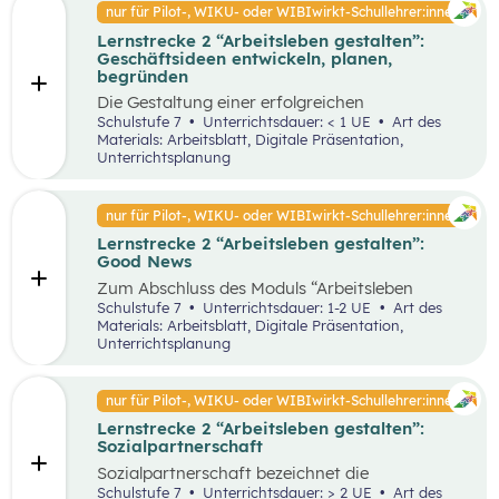
Faktoren ab. Demzufolge wird in diesem
nur für Pilot-, WIKU- oder WIBIwirkt-Schullehrer:innen
von Entrepreneur:innen und
Unterrichtsszenario auf entscheidende
Intrapreneur:innen.
Lernstrecke 2 “Arbeitsleben gestalten”:
Kriterien für das langfristige Bestehen von
Geschäftsideen entwickeln, planen,
Unternehmen näher eingegangen.
begründen
Die Gestaltung einer erfolgreichen
Geschäftsidee ist der erste Schritt in die
Schulstufe 7
Unterrichtsdauer: < 1 UE
Art des
Selbstständigkeit und die Basis für ein
Materials: Arbeitsblatt, Digitale Präsentation,
erfolgreiches Unternehmen. In diesem
Unterrichtsplanung
Unterrichtsszenario wird anhand des
vereinfachten St. Galler Managementmodell ein
erfolgreiches Unternehmen analysiert. Des
nur für Pilot-, WIKU- oder WIBIwirkt-Schullehrer:innen
Weiteren wird auf die Motive für die Gründung
Lernstrecke 2 “Arbeitsleben gestalten”:
von Unternehmen näher eingegangen.
Good News
Zum Abschluss des Moduls “Arbeitsleben
gestalten” ist es wichtig, dass die Schüler:innen
Schulstufe 7
Unterrichtsdauer: 1-2 UE
Art des
sich mit positiven Nachrichten und Beispielen
Materials: Arbeitsblatt, Digitale Präsentation,
auseinandersetzen, um nicht von den
Unterrichtsplanung
Herausforderungen der Arbeitswelt überwältigt
zu werden. Innerhalb der Good News Phase
sollen die Schüler:innen nochmals den Bereich
nur für Pilot-, WIKU- oder WIBIwirkt-Schullehrer:innen
Entrepreneurship anhand einer sehr
Lernstrecke 2 “Arbeitsleben gestalten”:
erfolgreichen Unternehmensgründung (Zotter)
Sozialpartnerschaft
erarbeiten. Dies soll dabei helfen, dass komplexe
Thema für die Schüler:innen stärker zu
Sozialpartnerschaft bezeichnet die
vertiefen.
Zusammenarbeit zwischen Arbeitgeber:innen
Schulstufe 7
Unterrichtsdauer: > 2 UE
Art des