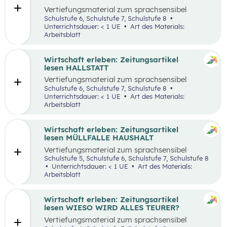
Vertiefungsmaterial zum sprachsensibel
aufbereiteten Zeitungsartikel “Panamakanal
Schulstufe 6, Schulstufe 7, Schulstufe 8
bremst Welthandel”.
Unterrichtsdauer: < 1 UE
Art des Materials:
Arbeitsblatt
Wirtschaft erleben: Zeitungsartikel
lesen HALLSTATT
Vertiefungsmaterial zum sprachsensibel
aufbereiteten Zeitungsartikel “Hallstatt geht
Schulstufe 6, Schulstufe 7, Schulstufe 8
über, Hallstätter gehen unter”.
Unterrichtsdauer: < 1 UE
Art des Materials:
Arbeitsblatt
Wirtschaft erleben: Zeitungsartikel
lesen MÜLLFALLE HAUSHALT
Vertiefungsmaterial zum sprachsensibel
aufbereiteten Zeitungsartikel “Müllfalle
Schulstufe 5, Schulstufe 6, Schulstufe 7, Schulstufe 8
Haushalt”.
Unterrichtsdauer: < 1 UE
Art des Materials:
Arbeitsblatt
Wirtschaft erleben: Zeitungsartikel
lesen WIESO WIRD ALLES TEURER?
Vertiefungsmaterial zum sprachsensibel