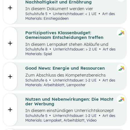
Nachhaltigkeit und Ernährung
In diesem Dokument werden vier
Einstiegsideen für den
Kompetenzbereich
Schulstufe 5
Unterrichtsdauer: < 1 UE
Art des
„Leben und Wirtschaften im Hinblick auf
Materials: Einstiegsideen
nachhaltige Ernährung“ präsentiert. Es handelt
sich immer um Vorschläge, die mit einem
Erlebnis für die Schüler:innen verbunden sind
Partizipatives Klassenbudget:
und wo auch außerschulische Lernorte
Gemeinsam Entscheidungen treffen
miteinbezogen werden.
In diesem Lernpaket stehen Abläufe und
Methoden im Vordergrund, die den
Schulstufe 8
Unterrichtsdauer: > 2 UE
Art des
Schüler:innen helfen sollen, das WIR vor das
Materials: Spiel
ICH zu stellen. Spielerisch erleben die
Schüler:innen als Mobilitäts- und
Ernährungsrat, wie sich Kaufentscheidungen
Good News: Energie und Ressourcen
auf Umwelt, Gesundheit und das Miteinander
Zum Abschluss des Kompetenzbereichs
auswirken.
„Energie und Ressourcen“ beschäftigen sich
Schulstufe 6
Unterrichtsdauer: 1-2 UE
Art des
Schüler:innen mit positiven Nachrichten und
Materials: Arbeitsblatt, Lernposter
Beispielen, damit sie sich von den Problemen,
die in der Lernstrecke besprochen wurden,
nicht überwältigt fühlen.
Nutzen und Nebenwirkungen: Die Macht
der Werbung
In diesem einstündigen Unterrichtskonzept
lernen die Schüler:innen den Nutzen sowie die
Schulstufe 5
Unterrichtsdauer: 1-2 UE
Art des
Vor- und Nachteile von Werbung kennen.
Materials: Lernpaket, Arbeitsblatt, Video