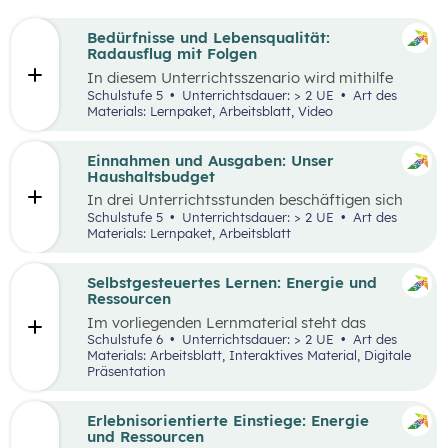
Bedürfnisse und Lebensqualität:
Radausflug mit Folgen
In diesem Unterrichtsszenario wird mithilfe
eines Kurzvideos und zusätzlichem Material der
Schulstufe 5
Unterrichtsdauer: > 2 UE
Art des
Fokus auf finanzielle Entscheidungen und
Materials: Lernpaket, Arbeitsblatt, Video
Bedürfnisse gelegt. Kinder und Jugendliche
stehen oftmals bereits vor finanziellen
Entscheidungen. Dabei gilt es, Bedürfnisse und
Einnahmen und Ausgaben: Unser
Prioritäten, aber auch die eigenen finanziellen
Haushaltsbudget
Möglichkeiten zu berücksichtigen. Oft möchte
In drei Unterrichtsstunden beschäftigen sich
man mehr haben, als man sich leisten kann und
die Schüler:innen mit den Einnahmen und
Schulstufe 5
Unterrichtsdauer: > 2 UE
Art des
muss aufgrund der Knappheit auf etwas
Ausgaben von Haushalten.
Materials: Lernpaket, Arbeitsblatt
verzichten. Konsum ist jedoch nicht die einzige
Möglichkeit der Bedürfnisbefriedigung.
Selbstgesteuertes Lernen: Energie und
Ressourcen
Im vorliegenden Lernmaterial steht das
selbstgesteuerte Lernen im Vordergrund. Es
Schulstufe 6
Unterrichtsdauer: > 2 UE
Art des
werden die wesentlichen Ressourcen und
Materials: Arbeitsblatt, Interaktives Material, Digitale
Energieträger für die Wirtschaft und unser
Präsentation
Alltagsleben und ihre Bedeutung für die Umwelt
und den Klimawandel beleuchtet.
Erlebnisorientierte Einstiege: Energie
und Ressourcen