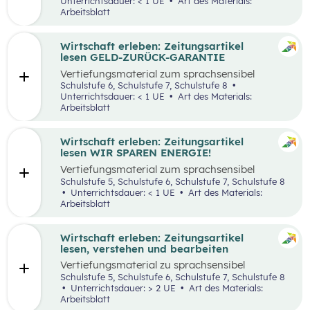
Unterrichtsdauer: < 1 UE
Art des Materials:
Arbeitsblatt
Wirtschaft erleben: Zeitungsartikel
lesen GELD-ZURÜCK-GARANTIE
Vertiefungsmaterial zum sprachsensibel
aufbereiteten Zeitungsartikel “Reich werden
Schulstufe 6, Schulstufe 7, Schulstufe 8
mit Geld-zurück-Garantie?”.
Unterrichtsdauer: < 1 UE
Art des Materials:
Arbeitsblatt
Wirtschaft erleben: Zeitungsartikel
lesen WIR SPAREN ENERGIE!
Vertiefungsmaterial zum sprachsensibel
aufbereiteten Zeitungsartikel “Wir sparen
Schulstufe 5, Schulstufe 6, Schulstufe 7, Schulstufe 8
Energie”.
Unterrichtsdauer: < 1 UE
Art des Materials:
Arbeitsblatt
Wirtschaft erleben: Zeitungsartikel
lesen, verstehen und bearbeiten
Vertiefungsmaterial zu sprachsensibel
aufbereiteten Zeitungsartikeln.
Schulstufe 5, Schulstufe 6, Schulstufe 7, Schulstufe 8
Unterrichtsdauer: > 2 UE
Art des Materials:
Arbeitsblatt