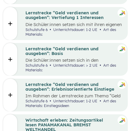
herauszufinden, welche Vor- und Nachteile die
jeweiligen Zahlungsformen haben. Die
Antworten der Supermarktkund:innen werden
Lernstrecke “Geld verdienen und
auf einem Interviewbogen/Fragebogen
ausgeben”: Vertiefung 1 Interessen
festgehalten und in der Klasse gemeinsam mit
Die Schüler:innen setzen sich mit ihren eigenen
der Lehrkraft ausgewertet. Eine weitere
Interessen und Stärken auseinander.
Schulstufe 6
Unterrichtsdauer: 1-2 UE
Art des
Perspektive kann, je nach den örtlichen
Gemeinsam werden verschiedene Stärken und
Materials:
Gegebenheiten, eingenommen werden, indem
Interessen besprochen. Das Kennenlernen der
Händler:innen/Verkäufer:innen auf einem
eigenen Interessen und Stärken soll den
(Wochen-)Markt befragt werden, welche
Schüler:innen zeigen, dass es mit diesem
Lernstrecke “Geld verdienen und
Zahlungsformen sie anbieten und welche Art
Wissen leichter ist den richtigen Beruf für sich
ausgeben”: Basis
der Zahlung sie bevorzugen.
zu finden und die Auseinandersetzung mit
Die Schüler:innen setzen sich in den
einzelnen Berufen wird ermöglicht.
unterschiedlichen Aufgabestellungen rund um
Schulstufe 6
Unterrichtsdauer: > 2 UE
Art des
das Thema Geld mit den Themen Funktionen
Materials:
und Formen des Geldes, Zahlungsformen,
Online-Zahlungen, Berufe Haushaltsplan, und
Konsum auseinander. Außerdem gibt es zwei
Lernstrecke “Geld verdienen und
Bonus-Inhalte zu den Themen „Das kostenlose
ausgeben”: Erlebnisorientierte Einstiege
Handy“ und „Geld-Typ“.
Im Rahmen der Lernstrecke zum Thema “Geld
verdienen und ausgeben”, werden drei mögliche
Schulstufe 6
Unterrichtsdauer: 1-2 UE
Art des
Einstiegsideen vorgestellt. Diese Vorschläge
Materials: Einstiegsideen
zeichnen sich nicht nur durch ihre inhaltliche
Relevanz aus, sondern sind bewusst als
Erlebnisse konzipiert, um die Schüler:innen
Wirtschaft erleben: Zeitungsartikel
aktiv in den Lernprozess einzubinden.
lesen PANAMAKANAL BREMST
WELTHANDEL