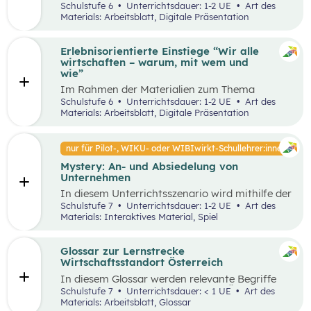
Unterrichtsszenario mit den SDGs (Sustainable
Schulstufe 6
Unterrichtsdauer: 1-2 UE
Art des
und Problemstellungen erkennen, analysieren,
Development Goals) auseinander. Sie wählen ein
Materials: Arbeitsblatt, Digitale Präsentation
beurteilen und erfolgreich bewältigen zu
SDG und entdecken in ihrer Umgebung Orte, an
können.
denen dieses Ziel nicht umgesetzt wurde und
machen ein Foto davon. Anschließend werden
Erlebnisorientierte Einstiege “Wir alle
Verbesserungsvorschläge erarbeitet.
wirtschaften – warum, mit wem und
wie”
Im Rahmen der Materialien zum Thema
“Grundlagen der Wirtschaft” werden drei
Schulstufe 6
Unterrichtsdauer: 1-2 UE
Art des
mögliche Einstiegsideen vorgestellt. Diese
Materials: Arbeitsblatt, Digitale Präsentation
Vorschläge zeichnen sich nicht nur durch ihre
inhaltliche Relevanz aus, sondern sind bewusst
als Erlebnisse konzipiert, um die Schüler:innen
nur für Pilot-, WIKU- oder WIBIwirkt-Schullehrer:innen
aktiv in den Lernprozess einzubinden.
Mystery: An- und Absiedelung von
Unternehmen
In diesem Unterrichtsszenario wird mithilfe der
Methode Mystery das Thema „Ansiedelung von
Schulstufe 7
Unterrichtsdauer: 1-2 UE
Art des
Unternehmen“ vertiefend behandelt. Im
Materials: Interaktives Material, Spiel
Rahmen des Mystery-Spiels finden
Schüler:innen in Kleingruppen die Lösung zu
einer komplexen Fragestellung an der
Glossar zur Lernstrecke
Schnittstelle von Gesellschaft, Wirtschaft und
Wirtschaftsstandort Österreich
Umwelt.
In diesem Glossar werden relevante Begriffe
zum Thema „Wirtschaftsstandort Österreich“
Schulstufe 7
Unterrichtsdauer: < 1 UE
Art des
erklärt. Zusätzlich gibt es Arbeitsblätter zu
Materials: Arbeitsblatt, Glossar