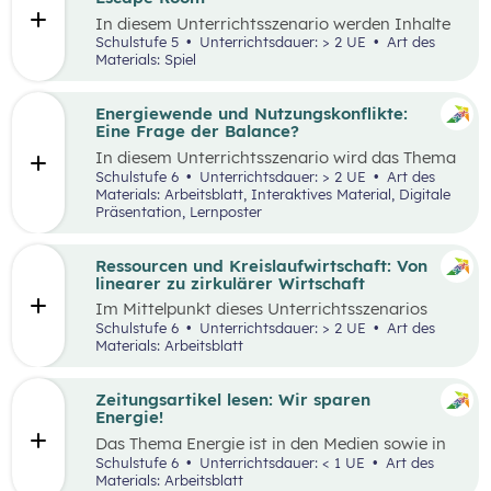
Tätigkeiten im Haushalt aufzeichnen und deren
In diesem Unterrichtsszenario werden Inhalte
Verteilung reflektieren.
des
Kompetenzbereichs
„Leben und
Schulstufe 5
Unterrichtsdauer: > 2 UE
Art des
Wirtschaften im eigenen Umfeld“ spielerisch
Materials: Spiel
wiederholt. Dabei kommt die Methode „Escape
Room“ zum Einsatz. Ziel ist es, durch
Kooperation bei der Teamarbeit
Energiewende und Nutzungskonflikte:
zwischenmenschliche Kompetenzen zu stärken
Eine Frage der Balance?
st
und sogenannte 21
Century Skills zu schulen.
In diesem Unterrichtsszenario wird das Thema
Energiewende und damit einhergehende
Schulstufe 6
Unterrichtsdauer: > 2 UE
Art des
Nutzungskonflikte behandelt. Methodisch wird
Materials: Arbeitsblatt, Interaktives Material, Digitale
zuerst mit einem Wimmelbild gearbeitet, auf
Präsentation, Lernposter
dem unterschiedliche Szenen und Darstellungen
zu Energie, Ressourcen und damit
einhergehender Konflikte zu finden sind.
Ressourcen und Kreislaufwirtschaft: Von
linearer zu zirkulärer Wirtschaft
Im Mittelpunkt dieses Unterrichtsszenarios
steht ein sprachsensibel aufbereiteter Text zum
Schulstufe 6
Unterrichtsdauer: > 2 UE
Art des
Thema verantwortungsvoller Umgang mit
Materials: Arbeitsblatt
Ressourcen. Anhand eines Fahrrads werden die
Fragen nach dem „Wo?“, „Woher?“ und
„Wohin?“ gestellt und die Konzepte „lineares
Zeitungsartikel lesen: Wir sparen
Wirtschaften” und „Kreislaufwirtschaft”
Energie!
erarbeitet.
Das Thema Energie ist in den Medien sowie in
täglichen Gesprächen allgegenwärtig. Dabei
Schulstufe 6
Unterrichtsdauer: < 1 UE
Art des
wird oft von hohem Energieverbrauch, von
Materials: Arbeitsblatt