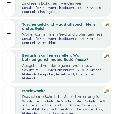
In diesem Dokument werden vier
Einstiegsideen für den Kompetenzbereich
Schulstufe 6
Unterrichtsdauer: < 1 UE
Art des
„Nachhaltiger Umgang mit Energie und
Materials: Einstiegsideen
Ressourcen“ präsentiert.
Taschengeld und Haushaltsbuch: Mein
erstes Geld
Woher kommt mein Geld und wohin geht es?
Was ist ein Haushaltsbuch und wofür brauche
Schulstufe 5
Unterrichtsdauer: > 2 UE
Art des
ich es? Geld ist im Alltag vieler Mensch präsent
Materials: Arbeitsblatt
und begleitet uns unser ganzes Leben lang. In
zwei Unterrichtseinheiten sollen die
Schüler:innen an das Thema Geld herangeführt
Bedürfniskarten erstellen: Wo
werden.
befriedige ich meine Bedürfnisse?
Ausgehend von der eigenen Wohn- bzw.
Schulortgemeinde sollen die Schüler:innen ihre
Schulstufe 5
Unterrichtsdauer: > 2 UE
Art des
Umgebung analysieren und eine eigene
Materials: Lernpaket, Arbeitsblatt, Interaktives
Bedürfniskarte (mit Scribble Maps) erstellen
Material
und so die im Mittelpunkt stehende
Fragestellung beantworten können: „Wo
befriedige ich meine Bedürfnisse?“ Der Fokus
Marktwoche
liegt hierbei vor allem auf der
Dies ist eine Schritt für Schritt-Anleitung für
Bedürfnisbefriedigung durch Unternehmen.
Lehrer:innen, die mit Jugendlichen ein echtes
Schulstufe 5, Schulstufe 6, Schulstufe 7, Schulstufe 8
Verkaufserlebnis organisieren wollen: Vom
Unterrichtsdauer: > 2 UE
Art des Materials:
Einstieg
(Was haben Jugendliche erfunden?)
Arbeitsblatt, Digitale Präsentation, Lernposter, App,
über
Ziele setzen
bis hin zum gesamten
Design
Materialsammlung, Einstiegsideen