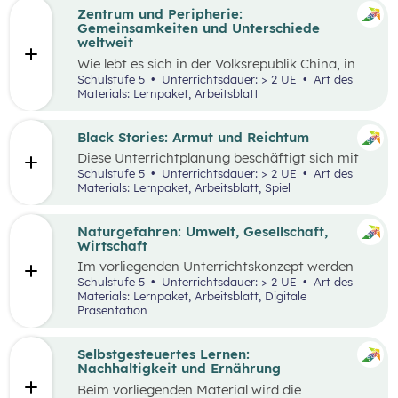
Zentrum und Peripherie:
Gemeinsamkeiten und Unterschiede
weltweit
Wie lebt es sich in der Volksrepublik China, in
Grönland oder in den österreichischen Alpen?
Schulstufe 5
Unterrichtsdauer: > 2 UE
Art des
Welche Gemeinsamkeiten und Unterschiede
Materials: Lernpaket, Arbeitsblatt
gibt es? Menschen weltweit haben die gleichen
Grundbedürfnisse und oft sehr ähnliche
Wünsche. Sie arbeiten in der Regel, sind an
Black Stories: Armut und Reichtum
bestimmten Orten wohnhaft und müssen
Diese Unterrichtplanung beschäftigt sich mit
gleichzeitig mobil sein. Wie diese
dem umfassenden Themenbereich Armut.
Schulstufe 5
Unterrichtsdauer: > 2 UE
Art des
Lebensbereiche konkret ausgestaltet sind und
Methodisch stehen die
Black Stories
– kurze
Materials: Lernpaket, Arbeitsblatt, Spiel
welche Anforderungen sich ergeben, hängt
Geschichten, die sich mit unterschiedlichen
wesentlich von der Region ab, in der die
Ausprägungen von Armut und Reichtum
Menschen leben.
beschäftigen – im Zentrum, wobei der Fokus
Naturgefahren: Umwelt, Gesellschaft,
auf Armut und damit verbundenen
Wirtschaft
Auswirkungen liegt.
Im vorliegenden Unterrichtskonzept werden
natürliche Prozesse und ihre Auswirkungen auf
Schulstufe 5
Unterrichtsdauer: > 2 UE
Art des
die Umwelt, Gesellschaft und Wirtschaft
Materials: Lernpaket, Arbeitsblatt, Digitale
behandelt.
Präsentation
Selbstgesteuertes Lernen:
Nachhaltigkeit und Ernährung
Beim vorliegenden Material wird die