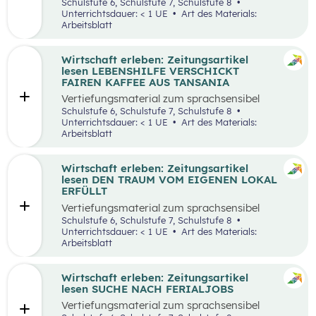
aufbereiteten Zeitungsartikel “Wieso wird alles
Schulstufe 6, Schulstufe 7, Schulstufe 8
teurer?”.
Unterrichtsdauer: < 1 UE
Art des Materials:
Arbeitsblatt
Wirtschaft erleben: Zeitungsartikel
lesen LEBENSHILFE VERSCHICKT
FAIREN KAFFEE AUS TANSANIA
Vertiefungsmaterial zum sprachsensibel
aufbereiteten Zeitungsartikel “Lebenshilfe
Schulstufe 6, Schulstufe 7, Schulstufe 8
verschickt fairen Kaffee aus Tansania”.
Unterrichtsdauer: < 1 UE
Art des Materials:
Arbeitsblatt
Wirtschaft erleben: Zeitungsartikel
lesen DEN TRAUM VOM EIGENEN LOKAL
ERFÜLLT
Vertiefungsmaterial zum sprachsensibel
aufbereiteten Zeitungsartikel “Den Traum vom
Schulstufe 6, Schulstufe 7, Schulstufe 8
eigenen Lokal erfüllt”.
Unterrichtsdauer: < 1 UE
Art des Materials:
Arbeitsblatt
Wirtschaft erleben: Zeitungsartikel
lesen SUCHE NACH FERIALJOBS
Vertiefungsmaterial zum sprachsensibel