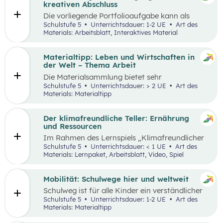
sie in ökonomisch geprägten Lebenssituationen
kreativen Abschluss
benötigen. Diese sollen ihnen dabei helfen,
Die vorliegende Portfolioaufgabe kann als
ökonomische Herausforderungen, Aufgaben
Abschluss des Kompetenzbereichs „Leben und
Schulstufe 5
Unterrichtsdauer: 1-2 UE
Art des
und Problemstellungen erkennen, analysieren,
Wirtschaften im Hinblick auf nachhaltige
Materials: Arbeitsblatt, Interaktives Material
beurteilen und erfolgreich bewältigen zu
Ernährung“ dienen.
können.
Materialtipp: Leben und Wirtschaften in
der Welt – Thema Arbeit
Die Materialsammlung bietet sehr
unterschiedliche Aspekte in Bezug auf das
Schulstufe 5
Unterrichtsdauer: > 2 UE
Art des
Thema Arbeit für den Unterricht.
Materials: Materialtipp
Der klimafreundliche Teller: Ernährung
und Ressourcen
Im Rahmen des Lernspiels „Klimafreundlicher
Teller“ lernen die Schüler:innen
Schulstufe 5
Unterrichtsdauer: < 1 UE
Art des
klimafreundlichere und klimaschädlichere
Materials: Lernpaket, Arbeitsblatt, Video, Spiel
Lebensmittel (gemessen am Wasser- und CO2-
Verbrauch) sowie mögliche Gründe für einen
hohen Ressourcenverbrauch kennen.
Mobilität: Schulwege hier und weltweit
Schulweg ist für alle Kinder ein verständlicher
Begriff und eine weltweite Gemeinsamkeit.
Schulstufe 5
Unterrichtsdauer: 1-2 UE
Art des
Doch der Weg ist durch die Lage der Schule und
Materials: Materialtipp
die Infrastruktur beeinflusst, sodass Schulwege
sehr unterschiedlich aussehen können.