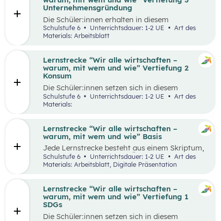
Runde zu Runde verbessern.
Unternehmensgründung
Die Schüler:innen erhalten in diesem
Gedankenexperiment die Möglichkeit ein
Schulstufe 6
Unterrichtsdauer: 1-2 UE
Art des
Unternehmen unter Berücksichtigung von
Materials: Arbeitsblatt
Nachhaltigkeitskriterien zu gründen. Sie
überlegen sich entlang eines vereinfachten
Business Model Canvas, welche Bedürfnisse sie
Lernstrecke “Wir alle wirtschaften –
erfüllen wollen und treffen damit verbundene
warum, mit wem und wie” Vertiefung 2
Entscheidungen. Die Idee wird in einem
Konsum
Elevator Pitch der Klasse präsentiert
Die Schüler:innen setzen sich in diesem
Unterrichtsszenario mit nachhaltigem Konsum
Schulstufe 6
Unterrichtsdauer: 1-2 UE
Art des
auseinander. Sie recherchieren selbstständig zu
Materials:
einem gewählten Produkt oder Unternehmen
und präsentieren ihre Ergebnisse im Weltcafé.
Lernstrecke “Wir alle wirtschaften –
warum, mit wem und wie” Basis
Jede Lernstrecke besteht aus einem Skriptum,
welches dazu dient einen Überblick über die
Schulstufe 6
Unterrichtsdauer: 1-2 UE
Art des
jeweilige Lernstrecke zu erhalten. Mit
Materials: Arbeitsblatt, Digitale Präsentation
dem eigenen Unterrichtsgegenstand
Wirtschaftsbildung erwerben Schüler:innen das
Wissen und entwickeln Fähigkeiten,
Lernstrecke “Wir alle wirtschaften –
Einstellungen und Verhaltensbereitschaften, die
warum, mit wem und wie” Vertiefung 1
sie in ökonomisch geprägten Lebenssituationen
SDGs
benötigen. Diese sollen ihnen dabei helfen,
Die Schüler:innen setzen sich in diesem
ökonomische Herausforderungen, Aufgaben