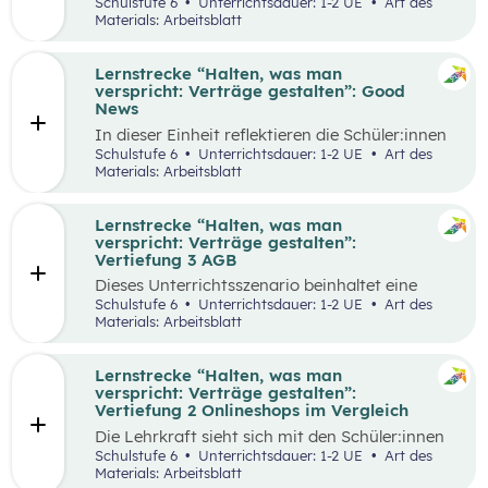
selbstgewählten Aspekten der
Schulstufe 6
Unterrichtsdauer: 1-2 UE
Art des
Vertragsgestaltung auseinander und drehen
Materials: Arbeitsblatt
dazu einen Kurzfilm.
Lernstrecke “Halten, was man
verspricht: Verträge gestalten”: Good
News
In dieser Einheit reflektieren die Schüler:innen
die Inhalte der Lernstrecke “Halten, was man
Schulstufe 6
Unterrichtsdauer: 1-2 UE
Art des
verspricht – Verträge gestalten”.
Materials: Arbeitsblatt
Lernstrecke “Halten, was man
verspricht: Verträge gestalten”:
Vertiefung 3 AGB
Dieses Unterrichtsszenario beinhaltet eine
Gruppenarbeit, bei der sich die Schüler:innen
Schulstufe 6
Unterrichtsdauer: 1-2 UE
Art des
mit Ausschnitten aus den AGBs von Zalando
Materials: Arbeitsblatt
auseinandersetzen.
Lernstrecke “Halten, was man
verspricht: Verträge gestalten”:
Vertiefung 2 Onlineshops im Vergleich
Die Lehrkraft sieht sich mit den Schüler:innen
zum Einstieg einen Onlineshop eines bekannten
Schulstufe 6
Unterrichtsdauer: 1-2 UE
Art des
Online-Händlers an.
Materials: Arbeitsblatt