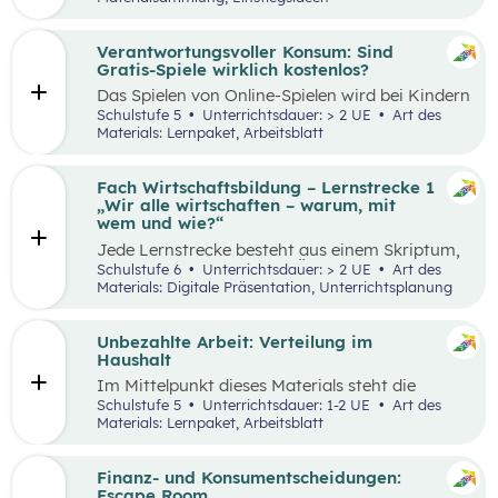
Thinking-Prozess
,
Preis berechnen
,
Verkaufsstand vorbereiten
… wird alles genau
beschrieben. Tipps und Tricks rund um den
Verantwortungsvoller Konsum: Sind
Markt-Tag selbst, sowie ein Vorschlag, wie das
Gratis-Spiele wirklich kostenlos?
Erlebnis gefeiert und präsentiert werden kann,
Das Spielen von Online-Spielen wird bei Kindern
sind ebenfalls enthalten.
und Jugendlichen immer beliebter. Während
Schulstufe 5
Unterrichtsdauer: > 2 UE
Art des
Spielen viele Vorteile mit sich bringt, ist es
Materials: Lernpaket, Arbeitsblatt
dennoch wichtig, Schüler:innen möglichst früh
auf potenzielle Gefahren und Risiken
aufmerksam zu machen. Das vorliegende Lehr-
Fach Wirtschaftsbildung – Lernstrecke 1
und Lernmaterial setzt sich aus zwei
„Wir alle wirtschaften – warum, mit
aufeinander aufbauenden Teilen zusammen, die
wem und wie?“
jeweils in ein bis zwei Unterrichtseinheiten
Jede Lernstrecke besteht aus einem Skriptum,
abgehandelt werden können.
welches dazu dient einen Überblick über die
Schulstufe 6
Unterrichtsdauer: > 2 UE
Art des
jeweilige Lernstrecke zu erhalten. Mit
Materials: Digitale Präsentation, Unterrichtsplanung
dem eigenen Unterrichtsgegenstand
Wirtschaftsbildung erwerben Schüler:innen das
Wissen und entwickeln Fähigkeiten,
Unbezahlte Arbeit: Verteilung im
Einstellungen und Verhaltensbereitschaften, die
Haushalt
sie in ökonomisch geprägten Lebenssituationen
Im Mittelpunkt dieses Materials steht die
benötigen. Diese sollen ihnen dabei helfen,
Auseinandersetzung mit (unbezahlter) Arbeit
Schulstufe 5
Unterrichtsdauer: 1-2 UE
Art des
ökonomische Herausforderungen, Aufgaben
und deren Verteilung. Der Schwerpunkt liegt
Materials: Lernpaket, Arbeitsblatt
und Problemstellungen erkennen, analysieren,
dabei auf theatralen und kreativen Methoden,
beurteilen und erfolgreich bewältigen zu
sowie dem Arbeiten mit Statistiken. Mit
können.
Beispielen wird an die Lebenswelt der
Finanz- und Konsumentscheidungen:
Schüler:innen angeknüpft, die selbst unbezahlte
Escape Room