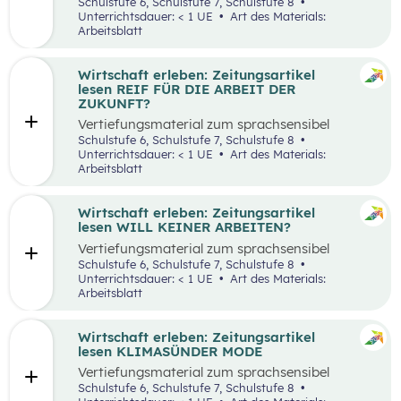
aufbereiteten Zeitungsartikel “Spannende
Schulstufe 6, Schulstufe 7, Schulstufe 8
Suche nach Ferialjobs”.
Unterrichtsdauer: < 1 UE
Art des Materials:
Arbeitsblatt
Wirtschaft erleben: Zeitungsartikel
lesen REIF FÜR DIE ARBEIT DER
ZUKUNFT?
Vertiefungsmaterial zum sprachsensibel
aufbereiteten Zeitungsartikel “Reif für die
Schulstufe 6, Schulstufe 7, Schulstufe 8
Arbeit der Zukunft?”.
Unterrichtsdauer: < 1 UE
Art des Materials:
Arbeitsblatt
Wirtschaft erleben: Zeitungsartikel
lesen WILL KEINER ARBEITEN?
Vertiefungsmaterial zum sprachsensibel
aufbereiteten Zeitungsartikel “Will keiner
Schulstufe 6, Schulstufe 7, Schulstufe 8
arbeiten?”.
Unterrichtsdauer: < 1 UE
Art des Materials:
Arbeitsblatt
Wirtschaft erleben: Zeitungsartikel
lesen KLIMASÜNDER MODE
Vertiefungsmaterial zum sprachsensibel
aufbereiteten Zeitungsartikel “Klimasünder
Schulstufe 6, Schulstufe 7, Schulstufe 8
Mode”.