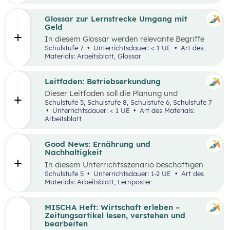
ausgewählten Begriffen.
Glossar zur Lernstrecke Umgang mit
Geld
In diesem Glossar werden relevante Begriffe
zum Thema „Geld“ erklärt. Zusätzlich gibt es
Schulstufe 7
Unterrichtsdauer: < 1 UE
Art des
Arbeitsblätter zu ausgewählten Begriffen.
Materials: Arbeitsblatt, Glossar
Leitfaden: Betriebserkundung
Dieser Leitfaden soll die Planung und
Durchführung von Betriebserkundungen
Schulstufe 5, Schulstufe 8, Schulstufe 6, Schulstufe 7
erleichtern. Im Zuge dieses Leitfadens werden
Unterrichtsdauer: < 1 UE
Art des Materials:
Leitfragen zu folgenden Schwerpunkten
Arbeitsblatt
präsentiert: berufsorientierte, technische,
wirtschaftliche und ökologische
Betriebserkundung.
Good News: Ernährung und
Nachhaltigkeit
In diesem Unterrichtsszenario beschäftigen
sich die Schüler:innen mit positiven
Schulstufe 5
Unterrichtsdauer: 1-2 UE
Art des
Nachrichten und Beispielen aus dem
Materials: Arbeitsblatt, Lernposter
Themenbereich „Ernährung und
Nachhaltigkeit“. Das Ziel dabei ist es,
Handlungsoptionen für den Alltag offenzulegen,
MISCHA Heft: Wirtschaft erleben –
zu diskutieren und in einer abschließenden
Zeitungsartikel lesen, verstehen und
Portfolioaufgabe kreativ zu bearbeiten.
bearbeiten