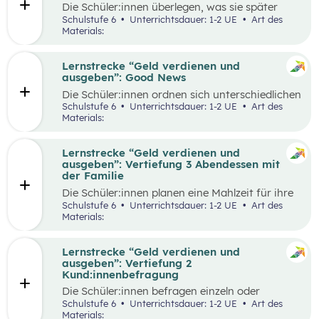
Die Schüler:innen überlegen, was sie später
einmal werden möchten und finden heraus, wie
Schulstufe 6
Unterrichtsdauer: 1-2 UE
Art des
der Beruf aussieht, den sie zukünftig ausüben
Materials:
wollen. Dazu beschaffen sie auf verschiedene
Weise Informationen zum Arbeitsalltag und
erstellen ein kreatives Endprodukt, das sie frei
Lernstrecke “Geld verdienen und
wählen können. In der Wabe findet eine
ausgeben”: Good News
Auseinandersetzung mit den eigenen
Die Schüler:innen ordnen sich unterschiedlichen
Vorstellungen über den Traumberuf und
Geld-Typen zu und diskutieren miteinander die
Schulstufe 6
Unterrichtsdauer: 1-2 UE
Art des
Erkenntnisse aus der Recherche statt.
Tipps, die bei den jeweiligen Geld-Typen zu
Materials:
Außerdem erhalten die Schüler:innen in der
finden sind. Daraus leiten sie Tipps ab, die für
Reflexionsphase die Möglichkeit zu überlegen,
alle Geld-Typen gelten können und überlegen
welche Erkenntnisse ihren Vorstellungen
welche konkreten Tipps sie im Alltag schon in
Lernstrecke “Geld verdienen und
entsprechen und welche anders sind als
ihrem Alter umsetzen können, aber auch wie sie
ausgeben”: Vertiefung 3 Abendessen mit
erwartet.
ihre Eltern beim nachhaltigen Konsum
der Familie
unterstützen.
Die Schüler:innen planen eine Mahlzeit für ihre
Familie und sollen dafür ein vorgegebenes
Schulstufe 6
Unterrichtsdauer: 1-2 UE
Art des
Budget pro Person einhalten. Zur Durchführung
Materials:
gehört die Wahl der Speise, die Erstellung einer
Einkaufsliste, sowie die Schätzung der Preise,
der Einkauf der Zutaten und die Zubereitung
Lernstrecke “Geld verdienen und
der Speise. Im Anschluss werden die
ausgeben”: Vertiefung 2
Schätzungen und die tatsächlichen Ausgaben
Kund:innenbefragung
miteinander verglichen und die Vorgehensweise
Die Schüler:innen befragen einzeln oder
beim Einkauf reflektiert.
paarweise Kund:innen in einem Supermarkt zu
Schulstufe 6
Unterrichtsdauer: 1-2 UE
Art des
den Zahlungsgewohnheiten und versuchen
Materials: