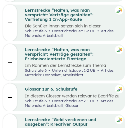
Lernstrecke “Halten, was man
verspricht: Verträge gestalten”:
Vertiefung 1 In-App-Käufe
Die Schüler:innen setzen sich in dieser
Alltagschallenge mit dem eigenen digitalen
Schulstufe 6
Unterrichtsdauer: 1-2 UE
Art des
Konsumverhalten auseinander.
Materials: Arbeitsblatt
Lernstrecke “Halten, was man
verspricht: Verträge gestalten”:
Erlebnisorientierte Einstiege
Im Rahmen der Lernstrecke zum Thema
“Halten, was man verspricht – Verträge
Schulstufe 6
Unterrichtsdauer: 1-2 UE
Art des
gestalten”, werden drei mögliche Einstiegsideen
Materials: Lernpaket, Arbeitsblatt
vorgestellt.
Glossar zur 6. Schulstufe
In diesem Glossar werden relevante Begriffe zu
den Lehrplanpunkten “Energie und Ressourcen”
Schulstufe 6
Unterrichtsdauer: < 1 UE
Art des
sowie “Produktion und Konsum” erklärt.
Materials: Arbeitsblatt, Glossar
Zusätzlich gibt es Arbeitsblätter zu
ausgewählten Begriffen.
Lernstrecke “Geld verdienen und
ausgeben”: Kreativer Output