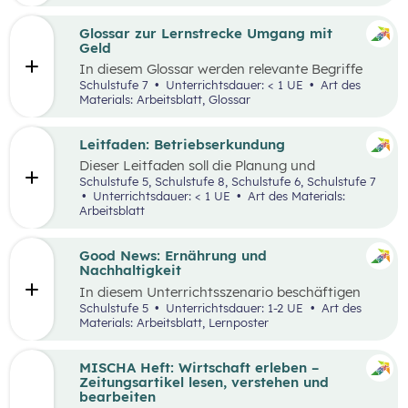
ausgewählten Begriffen.
Glossar zur Lernstrecke Umgang mit
Geld
In diesem Glossar werden relevante Begriffe
zum Thema „Geld“ erklärt. Zusätzlich gibt es
Schulstufe 7
Unterrichtsdauer: < 1 UE
Art des
Arbeitsblätter zu ausgewählten Begriffen.
Materials: Arbeitsblatt, Glossar
Leitfaden: Betriebserkundung
Dieser Leitfaden soll die Planung und
Durchführung von Betriebserkundungen
Schulstufe 5, Schulstufe 8, Schulstufe 6, Schulstufe 7
erleichtern. Im Zuge dieses Leitfadens werden
Unterrichtsdauer: < 1 UE
Art des Materials:
Leitfragen zu folgenden Schwerpunkten
Arbeitsblatt
präsentiert: berufsorientierte, technische,
wirtschaftliche und ökologische
Betriebserkundung.
Good News: Ernährung und
Nachhaltigkeit
In diesem Unterrichtsszenario beschäftigen
sich die Schüler:innen mit positiven
Schulstufe 5
Unterrichtsdauer: 1-2 UE
Art des
Nachrichten und Beispielen aus dem
Materials: Arbeitsblatt, Lernposter
Themenbereich „Ernährung und
Nachhaltigkeit“. Das Ziel dabei ist es,
Handlungsoptionen für den Alltag offenzulegen,
MISCHA Heft: Wirtschaft erleben –
zu diskutieren und in einer abschließenden
Zeitungsartikel lesen, verstehen und
Portfolioaufgabe kreativ zu bearbeiten.
bearbeiten