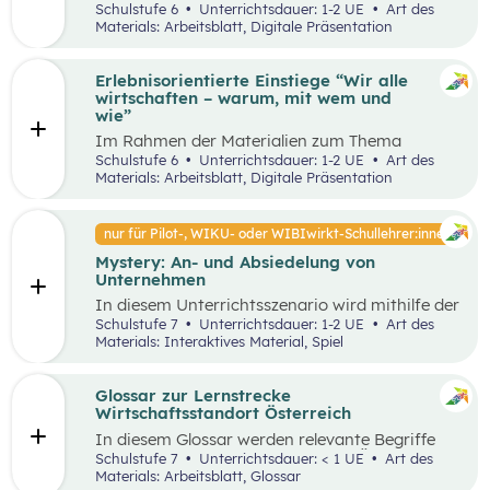
Unterrichtsszenario mit den SDGs (Sustainable
Schulstufe 6
Unterrichtsdauer: 1-2 UE
Art des
und Problemstellungen erkennen, analysieren,
Development Goals) auseinander. Sie wählen ein
Materials: Arbeitsblatt, Digitale Präsentation
beurteilen und erfolgreich bewältigen zu
SDG und entdecken in ihrer Umgebung Orte, an
können.
denen dieses Ziel nicht umgesetzt wurde und
machen ein Foto davon. Anschließend werden
Erlebnisorientierte Einstiege “Wir alle
Verbesserungsvorschläge erarbeitet.
wirtschaften – warum, mit wem und
wie”
Im Rahmen der Materialien zum Thema
“Grundlagen der Wirtschaft” werden drei
Schulstufe 6
Unterrichtsdauer: 1-2 UE
Art des
mögliche Einstiegsideen vorgestellt. Diese
Materials: Arbeitsblatt, Digitale Präsentation
Vorschläge zeichnen sich nicht nur durch ihre
inhaltliche Relevanz aus, sondern sind bewusst
als Erlebnisse konzipiert, um die Schüler:innen
nur für Pilot-, WIKU- oder WIBIwirkt-Schullehrer:innen
aktiv in den Lernprozess einzubinden.
Mystery: An- und Absiedelung von
Unternehmen
In diesem Unterrichtsszenario wird mithilfe der
Methode Mystery das Thema „Ansiedelung von
Schulstufe 7
Unterrichtsdauer: 1-2 UE
Art des
Unternehmen“ vertiefend behandelt. Im
Materials: Interaktives Material, Spiel
Rahmen des Mystery-Spiels finden
Schüler:innen in Kleingruppen die Lösung zu
einer komplexen Fragestellung an der
Glossar zur Lernstrecke
Schnittstelle von Gesellschaft, Wirtschaft und
Wirtschaftsstandort Österreich
Umwelt.
In diesem Glossar werden relevante Begriffe
zum Thema „Wirtschaftsstandort Österreich“
Schulstufe 7
Unterrichtsdauer: < 1 UE
Art des
erklärt. Zusätzlich gibt es Arbeitsblätter zu
Materials: Arbeitsblatt, Glossar