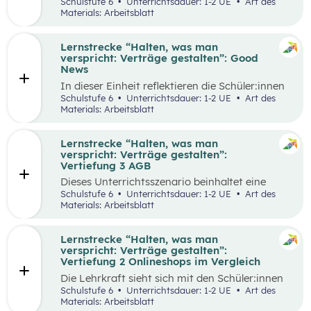
selbstgewählten Aspekten der
Schulstufe 6
Unterrichtsdauer: 1-2 UE
Art des
Vertragsgestaltung auseinander und drehen
Materials: Arbeitsblatt
dazu einen Kurzfilm.
Lernstrecke “Halten, was man
verspricht: Verträge gestalten”: Good
News
In dieser Einheit reflektieren die Schüler:innen
die Inhalte der Lernstrecke “Halten, was man
Schulstufe 6
Unterrichtsdauer: 1-2 UE
Art des
verspricht – Verträge gestalten”.
Materials: Arbeitsblatt
Lernstrecke “Halten, was man
verspricht: Verträge gestalten”:
Vertiefung 3 AGB
Dieses Unterrichtsszenario beinhaltet eine
Gruppenarbeit, bei der sich die Schüler:innen
Schulstufe 6
Unterrichtsdauer: 1-2 UE
Art des
mit Ausschnitten aus den AGBs von Zalando
Materials: Arbeitsblatt
auseinandersetzen.
Lernstrecke “Halten, was man
verspricht: Verträge gestalten”:
Vertiefung 2 Onlineshops im Vergleich
Die Lehrkraft sieht sich mit den Schüler:innen
zum Einstieg einen Onlineshop eines bekannten
Schulstufe 6
Unterrichtsdauer: 1-2 UE
Art des
Online-Händlers an.
Materials: Arbeitsblatt