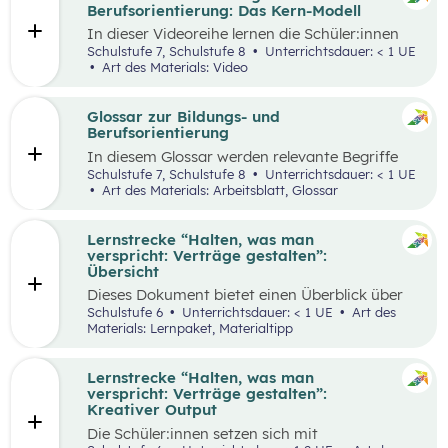
ihren Lernprozess zu übernehmen.
Berufsorientierung: Das Kern-Modell
In dieser Videoreihe lernen die Schüler:innen
wie sie selbstbewusst auftreten, authentisch
Schulstufe 7, Schulstufe 8
Unterrichtsdauer: < 1 UE
wirken und gleichzeitig Menschen von sich
Art des Materials: Video
überzeugen können.
Glossar zur Bildungs- und
Berufsorientierung
In diesem Glossar werden relevante Begriffe
zum Thema „Bildungs- und Berufsorientierung“
Schulstufe 7, Schulstufe 8
Unterrichtsdauer: < 1 UE
erklärt. Zusätzlich gibt es Arbeitsblätter zu
Art des Materials: Arbeitsblatt, Glossar
ausgewählten Begriffen.
Lernstrecke “Halten, was man
verspricht: Verträge gestalten”:
Übersicht
Dieses Dokument bietet einen Überblick über
alle Materialien, die für die Lerntrecke “Halten,
Schulstufe 6
Unterrichtsdauer: < 1 UE
Art des
was man verspricht – Verträge gestalten” für
Materials: Lernpaket, Materialtipp
die 6. Schulstufe zur Verfügung stehen.
Lernstrecke “Halten, was man
verspricht: Verträge gestalten”:
Kreativer Output
Die Schüler:innen setzen sich mit