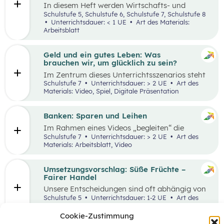
In diesem Heft werden Wirtschafts- und
Lesekompetenz miteinander verknüpft.
Schulstufe 5, Schulstufe 6, Schulstufe 7, Schulstufe 8
Unterrichtsdauer: < 1 UE
Art des Materials:
Arbeitsblatt
Geld und ein gutes Leben: Was
brauchen wir, um glücklich zu sein?
Im Zentrum dieses Unterrichtsszenarios steht
das Planspiel „Nervus Rerum“, welches den
Schulstufe 7
Unterrichtsdauer: > 2 UE
Art des
finanziellen Spielraum als Faktor für ein gutes
Materials: Video, Spiel, Digitale Präsentation
Leben thematisiert. Jugendliche sind oftmals
mit Aussagen konfrontiert, die den
Zusammenhang zwischen Geld und einem
Banken: Sparen und Leihen
guten Leben bewerten.
Im Rahmen eines Videos „begleiten“ die
Schüler:innen eine jugendliche Person bei der
Schulstufe 7
Unterrichtsdauer: > 2 UE
Art des
Erledigung alltäglicher Bankgeschäfte und
Materials: Arbeitsblatt, Video
bekommen so einen ersten Überblick, welche
Rolle Banken in ihrem Leben spielen. In einem
anschließenden Laufdiktat wird das erworbene
Umsetzungsvorschlag: Süße Früchte –
Wissen gefestigt.
Fairer Handel
Unsere Entscheidungen sind oft abhängig von
Entscheidungen, die andere Menschen davor
Schulstufe 5
Unterrichtsdauer: 1-2 UE
Art des
getroffen haben. Wenn wir zum Beispiel
Materials:
einkaufen gehen, können wir nur Waren
Cookie-Zustimmung
kaufen, die auch Unternehmen vorher