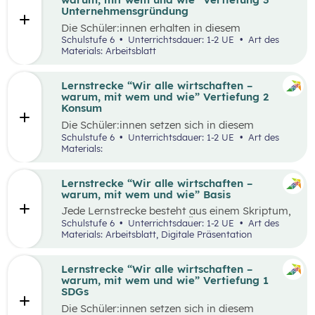
Runde zu Runde verbessern.
Unternehmensgründung
Die Schüler:innen erhalten in diesem
Gedankenexperiment die Möglichkeit ein
Schulstufe 6
Unterrichtsdauer: 1-2 UE
Art des
Unternehmen unter Berücksichtigung von
Materials: Arbeitsblatt
Nachhaltigkeitskriterien zu gründen. Sie
überlegen sich entlang eines vereinfachten
Business Model Canvas, welche Bedürfnisse sie
Lernstrecke “Wir alle wirtschaften –
erfüllen wollen und treffen damit verbundene
warum, mit wem und wie” Vertiefung 2
Entscheidungen. Die Idee wird in einem
Konsum
Elevator Pitch der Klasse präsentiert
Die Schüler:innen setzen sich in diesem
Unterrichtsszenario mit nachhaltigem Konsum
Schulstufe 6
Unterrichtsdauer: 1-2 UE
Art des
auseinander. Sie recherchieren selbstständig zu
Materials:
einem gewählten Produkt oder Unternehmen
und präsentieren ihre Ergebnisse im Weltcafé.
Lernstrecke “Wir alle wirtschaften –
warum, mit wem und wie” Basis
Jede Lernstrecke besteht aus einem Skriptum,
welches dazu dient einen Überblick über die
Schulstufe 6
Unterrichtsdauer: 1-2 UE
Art des
jeweilige Lernstrecke zu erhalten. Mit
Materials: Arbeitsblatt, Digitale Präsentation
dem eigenen Unterrichtsgegenstand
Wirtschaftsbildung erwerben Schüler:innen das
Wissen und entwickeln Fähigkeiten,
Lernstrecke “Wir alle wirtschaften –
Einstellungen und Verhaltensbereitschaften, die
warum, mit wem und wie” Vertiefung 1
sie in ökonomisch geprägten Lebenssituationen
SDGs
benötigen. Diese sollen ihnen dabei helfen,
Die Schüler:innen setzen sich in diesem
ökonomische Herausforderungen, Aufgaben