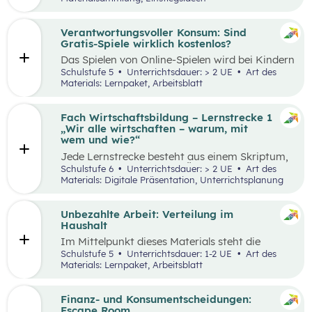
Thinking-Prozess
,
Preis berechnen
,
Verkaufsstand vorbereiten
… wird alles genau
beschrieben. Tipps und Tricks rund um den
Verantwortungsvoller Konsum: Sind
Markt-Tag selbst, sowie ein Vorschlag, wie das
Gratis-Spiele wirklich kostenlos?
Erlebnis gefeiert und präsentiert werden kann,
Das Spielen von Online-Spielen wird bei Kindern
sind ebenfalls enthalten.
und Jugendlichen immer beliebter. Während
Schulstufe 5
Unterrichtsdauer: > 2 UE
Art des
Spielen viele Vorteile mit sich bringt, ist es
Materials: Lernpaket, Arbeitsblatt
dennoch wichtig, Schüler:innen möglichst früh
auf potenzielle Gefahren und Risiken
aufmerksam zu machen. Das vorliegende Lehr-
Fach Wirtschaftsbildung – Lernstrecke 1
und Lernmaterial setzt sich aus zwei
„Wir alle wirtschaften – warum, mit
aufeinander aufbauenden Teilen zusammen, die
wem und wie?“
jeweils in ein bis zwei Unterrichtseinheiten
Jede Lernstrecke besteht aus einem Skriptum,
abgehandelt werden können.
welches dazu dient einen Überblick über die
Schulstufe 6
Unterrichtsdauer: > 2 UE
Art des
jeweilige Lernstrecke zu erhalten. Mit
Materials: Digitale Präsentation, Unterrichtsplanung
dem eigenen Unterrichtsgegenstand
Wirtschaftsbildung erwerben Schüler:innen das
Wissen und entwickeln Fähigkeiten,
Unbezahlte Arbeit: Verteilung im
Einstellungen und Verhaltensbereitschaften, die
Haushalt
sie in ökonomisch geprägten Lebenssituationen
Im Mittelpunkt dieses Materials steht die
benötigen. Diese sollen ihnen dabei helfen,
Auseinandersetzung mit (unbezahlter) Arbeit
Schulstufe 5
Unterrichtsdauer: 1-2 UE
Art des
ökonomische Herausforderungen, Aufgaben
und deren Verteilung. Der Schwerpunkt liegt
Materials: Lernpaket, Arbeitsblatt
und Problemstellungen erkennen, analysieren,
dabei auf theatralen und kreativen Methoden,
beurteilen und erfolgreich bewältigen zu
sowie dem Arbeiten mit Statistiken. Mit
können.
Beispielen wird an die Lebenswelt der
Finanz- und Konsumentscheidungen:
Schüler:innen angeknüpft, die selbst unbezahlte
Escape Room