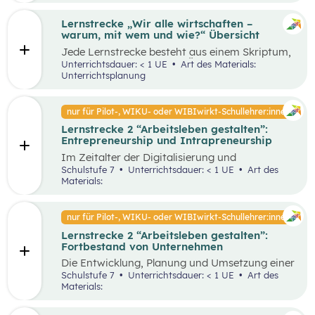
Lernstrecke „Wir alle wirtschaften –
warum, mit wem und wie?“ Übersicht
Jede Lernstrecke besteht aus einem Skriptum,
welches dazu dient einen Überblick über die
Unterrichtsdauer: < 1 UE
Art des Materials:
jeweilige Lernstrecke zu erhalten. Mit
Unterrichtsplanung
dem eigenen Unterrichtsgegenstand
Wirtschaftsbildung erwerben Schüler:innen das
Wissen und entwickeln Fähigkeiten,
nur für Pilot-, WIKU- oder WIBIwirkt-Schullehrer:innen
Einstellungen und Verhaltensbereitschaften, die
Lernstrecke 2 “Arbeitsleben gestalten”:
sie in ökonomisch geprägten Lebenssituationen
Entrepreneurship und Intrapreneurship
benötigen. Diese sollen ihnen dabei helfen,
ökonomische Herausforderungen, Aufgaben
Im Zeitalter der Digitalisierung und
und Problemstellungen erkennen, analysieren,
Globalisierung sowie der dynamischen
Schulstufe 7
Unterrichtsdauer: < 1 UE
Art des
beurteilen und erfolgreich bewältigen zu
Wirtschaft ist es von großer Bedeutung,
Materials:
können.
unternehmerisch zu denken und zu handeln –
sowohl auf individueller als auch
organisatorischer Ebene. Um als Unternehmen
nur für Pilot-, WIKU- oder WIBIwirkt-Schullehrer:innen
am Markt überleben und erfolgreich zu sein,
Lernstrecke 2 “Arbeitsleben gestalten”:
benötigt es Entrepreneur:innen und
Fortbestand von Unternehmen
Intrapreneur:innen, die über bestimmte
Eigenschaften verfügen. Diese spielen eine
Die Entwicklung, Planung und Umsetzung einer
große Rolle in unserer Gesellschaft, indem sie
guten Geschäftsidee ist lediglich der Anfang
Schulstufe 7
Unterrichtsdauer: < 1 UE
Art des
Arbeitsplätze schaffen, Innovationen
eines erfolgreichen Unternehmens. Die
Materials:
voranbringen und das wirtschaftliche
Fortführung und der Erfolg eines
Wachstum fördern. Dieses Unterrichtsszenario
Unternehmens hängen von unterschiedlichen
widmet sich insbesondere den Eigenschaften