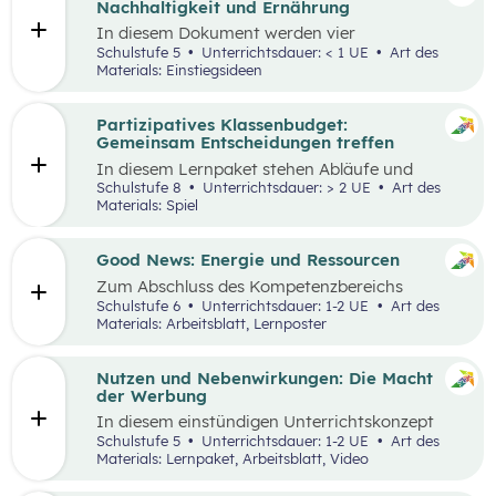
Nachhaltigkeit und Ernährung
In diesem Dokument werden vier
Einstiegsideen für den
Kompetenzbereich
Schulstufe 5
Unterrichtsdauer: < 1 UE
Art des
„Leben und Wirtschaften im Hinblick auf
Materials: Einstiegsideen
nachhaltige Ernährung“ präsentiert. Es handelt
sich immer um Vorschläge, die mit einem
Erlebnis für die Schüler:innen verbunden sind
Partizipatives Klassenbudget:
und wo auch außerschulische Lernorte
Gemeinsam Entscheidungen treffen
miteinbezogen werden.
In diesem Lernpaket stehen Abläufe und
Methoden im Vordergrund, die den
Schulstufe 8
Unterrichtsdauer: > 2 UE
Art des
Schüler:innen helfen sollen, das WIR vor das
Materials: Spiel
ICH zu stellen. Spielerisch erleben die
Schüler:innen als Mobilitäts- und
Ernährungsrat, wie sich Kaufentscheidungen
Good News: Energie und Ressourcen
auf Umwelt, Gesundheit und das Miteinander
Zum Abschluss des Kompetenzbereichs
auswirken.
„Energie und Ressourcen“ beschäftigen sich
Schulstufe 6
Unterrichtsdauer: 1-2 UE
Art des
Schüler:innen mit positiven Nachrichten und
Materials: Arbeitsblatt, Lernposter
Beispielen, damit sie sich von den Problemen,
die in der Lernstrecke besprochen wurden,
nicht überwältigt fühlen.
Nutzen und Nebenwirkungen: Die Macht
der Werbung
In diesem einstündigen Unterrichtskonzept
lernen die Schüler:innen den Nutzen sowie die
Schulstufe 5
Unterrichtsdauer: 1-2 UE
Art des
Vor- und Nachteile von Werbung kennen.
Materials: Lernpaket, Arbeitsblatt, Video