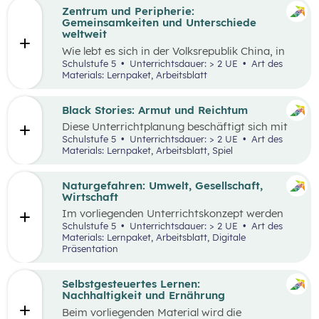
Zentrum und Peripherie:
Gemeinsamkeiten und Unterschiede
weltweit
Wie lebt es sich in der Volksrepublik China, in
Grönland oder in den österreichischen Alpen?
Schulstufe 5
Unterrichtsdauer: > 2 UE
Art des
Welche Gemeinsamkeiten und Unterschiede
Materials: Lernpaket, Arbeitsblatt
gibt es? Menschen weltweit haben die gleichen
Grundbedürfnisse und oft sehr ähnliche
Wünsche. Sie arbeiten in der Regel, sind an
Black Stories: Armut und Reichtum
bestimmten Orten wohnhaft und müssen
Diese Unterrichtplanung beschäftigt sich mit
gleichzeitig mobil sein. Wie diese
dem umfassenden Themenbereich Armut.
Schulstufe 5
Unterrichtsdauer: > 2 UE
Art des
Lebensbereiche konkret ausgestaltet sind und
Methodisch stehen die
Black Stories
– kurze
Materials: Lernpaket, Arbeitsblatt, Spiel
welche Anforderungen sich ergeben, hängt
Geschichten, die sich mit unterschiedlichen
wesentlich von der Region ab, in der die
Ausprägungen von Armut und Reichtum
Menschen leben.
beschäftigen – im Zentrum, wobei der Fokus
Naturgefahren: Umwelt, Gesellschaft,
auf Armut und damit verbundenen
Wirtschaft
Auswirkungen liegt.
Im vorliegenden Unterrichtskonzept werden
natürliche Prozesse und ihre Auswirkungen auf
Schulstufe 5
Unterrichtsdauer: > 2 UE
Art des
die Umwelt, Gesellschaft und Wirtschaft
Materials: Lernpaket, Arbeitsblatt, Digitale
behandelt.
Präsentation
Selbstgesteuertes Lernen:
Nachhaltigkeit und Ernährung
Beim vorliegenden Material wird die