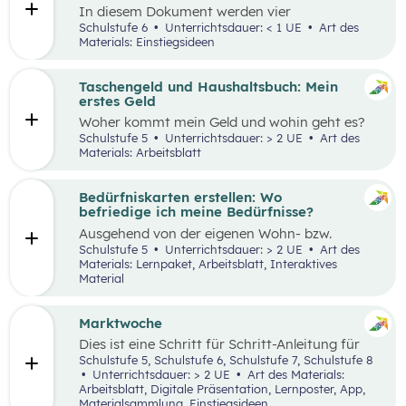
In diesem Dokument werden vier
Einstiegsideen für den Kompetenzbereich
Schulstufe 6
Unterrichtsdauer: < 1 UE
Art des
„Nachhaltiger Umgang mit Energie und
Materials: Einstiegsideen
Ressourcen“ präsentiert.
Taschengeld und Haushaltsbuch: Mein
erstes Geld
Woher kommt mein Geld und wohin geht es?
Was ist ein Haushaltsbuch und wofür brauche
Schulstufe 5
Unterrichtsdauer: > 2 UE
Art des
ich es? Geld ist im Alltag vieler Mensch präsent
Materials: Arbeitsblatt
und begleitet uns unser ganzes Leben lang. In
zwei Unterrichtseinheiten sollen die
Schüler:innen an das Thema Geld herangeführt
Bedürfniskarten erstellen: Wo
werden.
befriedige ich meine Bedürfnisse?
Ausgehend von der eigenen Wohn- bzw.
Schulortgemeinde sollen die Schüler:innen ihre
Schulstufe 5
Unterrichtsdauer: > 2 UE
Art des
Umgebung analysieren und eine eigene
Materials: Lernpaket, Arbeitsblatt, Interaktives
Bedürfniskarte (mit Scribble Maps) erstellen
Material
und so die im Mittelpunkt stehende
Fragestellung beantworten können: „Wo
befriedige ich meine Bedürfnisse?“ Der Fokus
Marktwoche
liegt hierbei vor allem auf der
Dies ist eine Schritt für Schritt-Anleitung für
Bedürfnisbefriedigung durch Unternehmen.
Lehrer:innen, die mit Jugendlichen ein echtes
Schulstufe 5, Schulstufe 6, Schulstufe 7, Schulstufe 8
Verkaufserlebnis organisieren wollen: Vom
Unterrichtsdauer: > 2 UE
Art des Materials:
Einstieg
(Was haben Jugendliche erfunden?)
Arbeitsblatt, Digitale Präsentation, Lernposter, App,
über
Ziele setzen
bis hin zum gesamten
Design
Materialsammlung, Einstiegsideen