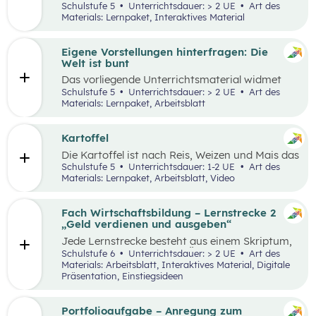
Lernumgebung via
chabaDoo
zur Verfügung
Schulstufe 5
Unterrichtsdauer: > 2 UE
Art des
gestellt und mit einem analogen Lernplan (M2)
Materials: Lernpaket, Interaktives Material
ergänzt.
Eigene Vorstellungen hinterfragen: Die
Welt ist bunt
Das vorliegende Unterrichtsmaterial widmet
sich dem Thema Stereotype – insbesondere in
Schulstufe 5
Unterrichtsdauer: > 2 UE
Art des
Bezug auf Afrika – und kann als Einstieg in das
Materials: Lernpaket, Arbeitsblatt
Thema „Leben und Wirtschaften in aller Welt“
dienen. Mithilfe einer Einstiegsgeschichte und
visuellem Input soll den Schüler:innen
Kartoffel
ermöglicht werden, ihr eigenes Afrikabild zu
Die Kartoffel ist nach Reis, Weizen und Mais das
hinterfragen, zu dekonstruieren und zu
viertwichtigste Grundnahrungsmittel der
Schulstufe 5
Unterrichtsdauer: 1-2 UE
Art des
rekonstruieren.
Menschheit. Weltweit gibt es rund 5.000
Materials: Lernpaket, Arbeitsblatt, Video
essbare Sorten. Daher kann sich die
Kartoffelpflanze gut an regionale Bedingungen
anpassen. Die Unterrichtsmaterialien
Fach Wirtschaftsbildung – Lernstrecke 2
behandeln einerseits gesellschaftliche sowie
„Geld verdienen und ausgeben“
naturräumliche Bedingungen der
Jede Lernstrecke besteht aus einem Skriptum,
landwirtschaftlichen Produktion. Wesentliche
welches dazu dient einen Überblick über die
Schulstufe 6
Unterrichtsdauer: > 2 UE
Art des
Charakteristika der räumlichen Umwelt werden
jeweilige Lernstrecke zu erhalten. Mit
Materials: Arbeitsblatt, Interaktives Material, Digitale
am Fallbeispiel Kartoffel erhoben und
dem eigenen Unterrichtsgegenstand
Präsentation, Einstiegsideen
beschrieben.
Wirtschaftsbildung erwerben Schüler:innen das
Wissen und entwickeln Fähigkeiten,
Einstellungen und Verhaltensbereitschaften, die
Portfolioaufgabe – Anregung zum