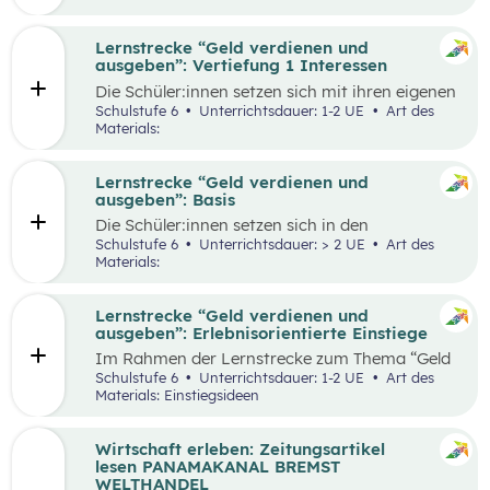
herauszufinden, welche Vor- und Nachteile die
jeweiligen Zahlungsformen haben. Die
Antworten der Supermarktkund:innen werden
Lernstrecke “Geld verdienen und
auf einem Interviewbogen/Fragebogen
ausgeben”: Vertiefung 1 Interessen
festgehalten und in der Klasse gemeinsam mit
Die Schüler:innen setzen sich mit ihren eigenen
der Lehrkraft ausgewertet. Eine weitere
Interessen und Stärken auseinander.
Schulstufe 6
Unterrichtsdauer: 1-2 UE
Art des
Perspektive kann, je nach den örtlichen
Gemeinsam werden verschiedene Stärken und
Materials:
Gegebenheiten, eingenommen werden, indem
Interessen besprochen. Das Kennenlernen der
Händler:innen/Verkäufer:innen auf einem
eigenen Interessen und Stärken soll den
(Wochen-)Markt befragt werden, welche
Schüler:innen zeigen, dass es mit diesem
Lernstrecke “Geld verdienen und
Zahlungsformen sie anbieten und welche Art
Wissen leichter ist den richtigen Beruf für sich
ausgeben”: Basis
der Zahlung sie bevorzugen.
zu finden und die Auseinandersetzung mit
Die Schüler:innen setzen sich in den
einzelnen Berufen wird ermöglicht.
unterschiedlichen Aufgabestellungen rund um
Schulstufe 6
Unterrichtsdauer: > 2 UE
Art des
das Thema Geld mit den Themen Funktionen
Materials:
und Formen des Geldes, Zahlungsformen,
Online-Zahlungen, Berufe Haushaltsplan, und
Konsum auseinander. Außerdem gibt es zwei
Lernstrecke “Geld verdienen und
Bonus-Inhalte zu den Themen „Das kostenlose
ausgeben”: Erlebnisorientierte Einstiege
Handy“ und „Geld-Typ“.
Im Rahmen der Lernstrecke zum Thema “Geld
verdienen und ausgeben”, werden drei mögliche
Schulstufe 6
Unterrichtsdauer: 1-2 UE
Art des
Einstiegsideen vorgestellt. Diese Vorschläge
Materials: Einstiegsideen
zeichnen sich nicht nur durch ihre inhaltliche
Relevanz aus, sondern sind bewusst als
Erlebnisse konzipiert, um die Schüler:innen
Wirtschaft erleben: Zeitungsartikel
aktiv in den Lernprozess einzubinden.
lesen PANAMAKANAL BREMST
WELTHANDEL