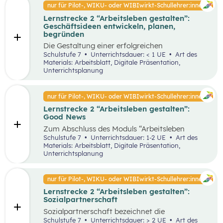
Faktoren ab. Demzufolge wird in diesem
nur für Pilot-, WIKU- oder WIBIwirkt-Schullehrer:innen
von Entrepreneur:innen und
Unterrichtsszenario auf entscheidende
Intrapreneur:innen.
Lernstrecke 2 “Arbeitsleben gestalten”:
Kriterien für das langfristige Bestehen von
Geschäftsideen entwickeln, planen,
Unternehmen näher eingegangen.
begründen
Die Gestaltung einer erfolgreichen
Geschäftsidee ist der erste Schritt in die
Schulstufe 7
Unterrichtsdauer: < 1 UE
Art des
Selbstständigkeit und die Basis für ein
Materials: Arbeitsblatt, Digitale Präsentation,
erfolgreiches Unternehmen. In diesem
Unterrichtsplanung
Unterrichtsszenario wird anhand des
vereinfachten St. Galler Managementmodell ein
erfolgreiches Unternehmen analysiert. Des
nur für Pilot-, WIKU- oder WIBIwirkt-Schullehrer:innen
Weiteren wird auf die Motive für die Gründung
Lernstrecke 2 “Arbeitsleben gestalten”:
von Unternehmen näher eingegangen.
Good News
Zum Abschluss des Moduls “Arbeitsleben
gestalten” ist es wichtig, dass die Schüler:innen
Schulstufe 7
Unterrichtsdauer: 1-2 UE
Art des
sich mit positiven Nachrichten und Beispielen
Materials: Arbeitsblatt, Digitale Präsentation,
auseinandersetzen, um nicht von den
Unterrichtsplanung
Herausforderungen der Arbeitswelt überwältigt
zu werden. Innerhalb der Good News Phase
sollen die Schüler:innen nochmals den Bereich
nur für Pilot-, WIKU- oder WIBIwirkt-Schullehrer:innen
Entrepreneurship anhand einer sehr
Lernstrecke 2 “Arbeitsleben gestalten”:
erfolgreichen Unternehmensgründung (Zotter)
Sozialpartnerschaft
erarbeiten. Dies soll dabei helfen, dass komplexe
Thema für die Schüler:innen stärker zu
Sozialpartnerschaft bezeichnet die
vertiefen.
Zusammenarbeit zwischen Arbeitgeber:innen
Schulstufe 7
Unterrichtsdauer: > 2 UE
Art des