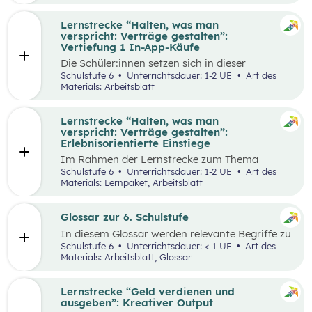
Lernstrecke “Halten, was man
verspricht: Verträge gestalten”:
Vertiefung 1 In-App-Käufe
Die Schüler:innen setzen sich in dieser
Alltagschallenge mit dem eigenen digitalen
Schulstufe 6
Unterrichtsdauer: 1-2 UE
Art des
Konsumverhalten auseinander.
Materials: Arbeitsblatt
Lernstrecke “Halten, was man
verspricht: Verträge gestalten”:
Erlebnisorientierte Einstiege
Im Rahmen der Lernstrecke zum Thema
“Halten, was man verspricht – Verträge
Schulstufe 6
Unterrichtsdauer: 1-2 UE
Art des
gestalten”, werden drei mögliche Einstiegsideen
Materials: Lernpaket, Arbeitsblatt
vorgestellt.
Glossar zur 6. Schulstufe
In diesem Glossar werden relevante Begriffe zu
den Lehrplanpunkten “Energie und Ressourcen”
Schulstufe 6
Unterrichtsdauer: < 1 UE
Art des
sowie “Produktion und Konsum” erklärt.
Materials: Arbeitsblatt, Glossar
Zusätzlich gibt es Arbeitsblätter zu
ausgewählten Begriffen.
Lernstrecke “Geld verdienen und
ausgeben”: Kreativer Output