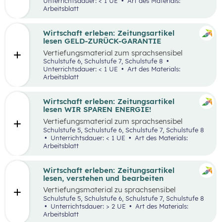
Unterrichtsdauer: < 1 UE
Art des Materials:
Arbeitsblatt
Wirtschaft erleben: Zeitungsartikel
lesen GELD-ZURÜCK-GARANTIE
Vertiefungsmaterial zum sprachsensibel
aufbereiteten Zeitungsartikel “Reich werden
Schulstufe 6, Schulstufe 7, Schulstufe 8
mit Geld-zurück-Garantie?”.
Unterrichtsdauer: < 1 UE
Art des Materials:
Arbeitsblatt
Wirtschaft erleben: Zeitungsartikel
lesen WIR SPAREN ENERGIE!
Vertiefungsmaterial zum sprachsensibel
aufbereiteten Zeitungsartikel “Wir sparen
Schulstufe 5, Schulstufe 6, Schulstufe 7, Schulstufe 8
Energie”.
Unterrichtsdauer: < 1 UE
Art des Materials:
Arbeitsblatt
Wirtschaft erleben: Zeitungsartikel
lesen, verstehen und bearbeiten
Vertiefungsmaterial zu sprachsensibel
aufbereiteten Zeitungsartikeln.
Schulstufe 5, Schulstufe 6, Schulstufe 7, Schulstufe 8
Unterrichtsdauer: > 2 UE
Art des Materials:
Arbeitsblatt