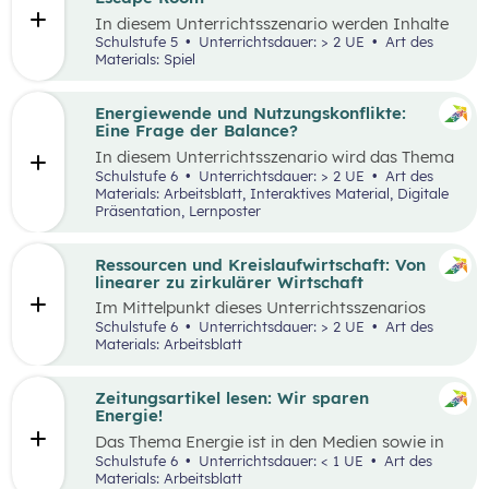
Tätigkeiten im Haushalt aufzeichnen und deren
In diesem Unterrichtsszenario werden Inhalte
Verteilung reflektieren.
des
Kompetenzbereichs
„Leben und
Schulstufe 5
Unterrichtsdauer: > 2 UE
Art des
Wirtschaften im eigenen Umfeld“ spielerisch
Materials: Spiel
wiederholt. Dabei kommt die Methode „Escape
Room“ zum Einsatz. Ziel ist es, durch
Kooperation bei der Teamarbeit
Energiewende und Nutzungskonflikte:
zwischenmenschliche Kompetenzen zu stärken
Eine Frage der Balance?
st
und sogenannte 21
Century Skills zu schulen.
In diesem Unterrichtsszenario wird das Thema
Energiewende und damit einhergehende
Schulstufe 6
Unterrichtsdauer: > 2 UE
Art des
Nutzungskonflikte behandelt. Methodisch wird
Materials: Arbeitsblatt, Interaktives Material, Digitale
zuerst mit einem Wimmelbild gearbeitet, auf
Präsentation, Lernposter
dem unterschiedliche Szenen und Darstellungen
zu Energie, Ressourcen und damit
einhergehender Konflikte zu finden sind.
Ressourcen und Kreislaufwirtschaft: Von
linearer zu zirkulärer Wirtschaft
Im Mittelpunkt dieses Unterrichtsszenarios
steht ein sprachsensibel aufbereiteter Text zum
Schulstufe 6
Unterrichtsdauer: > 2 UE
Art des
Thema verantwortungsvoller Umgang mit
Materials: Arbeitsblatt
Ressourcen. Anhand eines Fahrrads werden die
Fragen nach dem „Wo?“, „Woher?“ und
„Wohin?“ gestellt und die Konzepte „lineares
Zeitungsartikel lesen: Wir sparen
Wirtschaften” und „Kreislaufwirtschaft”
Energie!
erarbeitet.
Das Thema Energie ist in den Medien sowie in
täglichen Gesprächen allgegenwärtig. Dabei
Schulstufe 6
Unterrichtsdauer: < 1 UE
Art des
wird oft von hohem Energieverbrauch, von
Materials: Arbeitsblatt