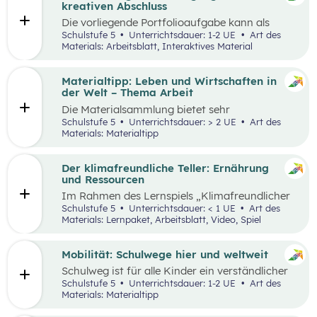
sie in ökonomisch geprägten Lebenssituationen
kreativen Abschluss
benötigen. Diese sollen ihnen dabei helfen,
Die vorliegende Portfolioaufgabe kann als
ökonomische Herausforderungen, Aufgaben
Abschluss des Kompetenzbereichs „Leben und
Schulstufe 5
Unterrichtsdauer: 1-2 UE
Art des
und Problemstellungen erkennen, analysieren,
Wirtschaften im Hinblick auf nachhaltige
Materials: Arbeitsblatt, Interaktives Material
beurteilen und erfolgreich bewältigen zu
Ernährung“ dienen.
können.
Materialtipp: Leben und Wirtschaften in
der Welt – Thema Arbeit
Die Materialsammlung bietet sehr
unterschiedliche Aspekte in Bezug auf das
Schulstufe 5
Unterrichtsdauer: > 2 UE
Art des
Thema Arbeit für den Unterricht.
Materials: Materialtipp
Der klimafreundliche Teller: Ernährung
und Ressourcen
Im Rahmen des Lernspiels „Klimafreundlicher
Teller“ lernen die Schüler:innen
Schulstufe 5
Unterrichtsdauer: < 1 UE
Art des
klimafreundlichere und klimaschädlichere
Materials: Lernpaket, Arbeitsblatt, Video, Spiel
Lebensmittel (gemessen am Wasser- und CO2-
Verbrauch) sowie mögliche Gründe für einen
hohen Ressourcenverbrauch kennen.
Mobilität: Schulwege hier und weltweit
Schulweg ist für alle Kinder ein verständlicher
Begriff und eine weltweite Gemeinsamkeit.
Schulstufe 5
Unterrichtsdauer: 1-2 UE
Art des
Doch der Weg ist durch die Lage der Schule und
Materials: Materialtipp
die Infrastruktur beeinflusst, sodass Schulwege
sehr unterschiedlich aussehen können.