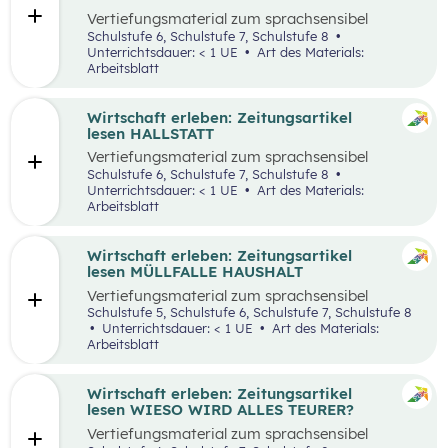
Vertiefungsmaterial zum sprachsensibel
aufbereiteten Zeitungsartikel “Panamakanal
Schulstufe 6, Schulstufe 7, Schulstufe 8
bremst Welthandel”.
Unterrichtsdauer: < 1 UE
Art des Materials:
Arbeitsblatt
Wirtschaft erleben: Zeitungsartikel
lesen HALLSTATT
Vertiefungsmaterial zum sprachsensibel
aufbereiteten Zeitungsartikel “Hallstatt geht
Schulstufe 6, Schulstufe 7, Schulstufe 8
über, Hallstätter gehen unter”.
Unterrichtsdauer: < 1 UE
Art des Materials:
Arbeitsblatt
Wirtschaft erleben: Zeitungsartikel
lesen MÜLLFALLE HAUSHALT
Vertiefungsmaterial zum sprachsensibel
aufbereiteten Zeitungsartikel “Müllfalle
Schulstufe 5, Schulstufe 6, Schulstufe 7, Schulstufe 8
Haushalt”.
Unterrichtsdauer: < 1 UE
Art des Materials:
Arbeitsblatt
Wirtschaft erleben: Zeitungsartikel
lesen WIESO WIRD ALLES TEURER?
Vertiefungsmaterial zum sprachsensibel