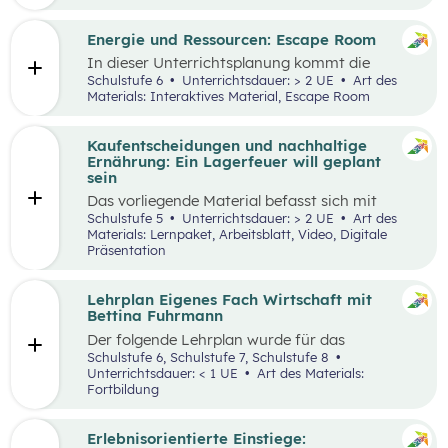
Engpässen in der Energieversorgung und von
Energiesparen gesprochen. Auch die Kosten für
Energie sind seit dem Ukrainekrieg ein
Energie und Ressourcen: Escape Room
omnipräsentes Thema.
In dieser Unterrichtsplanung kommt die
Methode „Escape Room“ zum Einsatz. Ziel ist
Schulstufe 6
Unterrichtsdauer: > 2 UE
Art des
es, Inhalte des Kompetenzbereichs
Materials: Interaktives Material, Escape Room
„Nachhaltiger Umgang mit Energie und
Ressourcen“ spielerisch zu wiederholen und
durch Kooperation bei der Teamarbeit
Kaufentscheidungen und nachhaltige
zwischenmenschliche Kompetenzen zu stärken
Ernährung: Ein Lagerfeuer will geplant
st
und sogenannte 21
Century Skills zu schulen.
sein
Das vorliegende Material befasst sich mit
Kaufentscheidungen, der Herkunft von
Schulstufe 5
Unterrichtsdauer: > 2 UE
Art des
Lebensmitteln, dem Bewusstsein für eine
Materials: Lernpaket, Arbeitsblatt, Video, Digitale
nachhaltige Ernährung sowie mit dem Umgang
Präsentation
mit Lebensmitteln. Das Unterrichtsszenario ist
rund um das
Video „Ein Lagerfeuer will geplant
sein“
aufgebaut. Mit zusätzlich bereitgestellten
Lehrplan Eigenes Fach Wirtschaft mit
Materialien können die im Video
Bettina Fuhrmann
angesprochenen Themenbereiche erarbeitet
Der folgende Lehrplan wurde für das
werden.
Unterrichtsgegenstand “Wirtschaft” für den
Schulstufe 6, Schulstufe 7, Schulstufe 8
Schulpiloten der Stiftung für
Unterrichtsdauer: < 1 UE
Art des Materials:
Wirtschaftsbildung konzipiert. Wirtschaft
Fortbildung
verstehen und gestalten zu lernen steht dabei
im Mittelpunkt.
Erlebnisorientierte Einstiege: