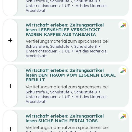
aufbereiteten Zeitungsartikel “Wieso wird alles
Schulstufe 6, Schulstufe 7, Schulstufe 8
teurer?”.
Unterrichtsdauer: < 1 UE
Art des Materials:
Arbeitsblatt
Wirtschaft erleben: Zeitungsartikel
lesen LEBENSHILFE VERSCHICKT
FAIREN KAFFEE AUS TANSANIA
Vertiefungsmaterial zum sprachsensibel
aufbereiteten Zeitungsartikel “Lebenshilfe
Schulstufe 6, Schulstufe 7, Schulstufe 8
verschickt fairen Kaffee aus Tansania”.
Unterrichtsdauer: < 1 UE
Art des Materials:
Arbeitsblatt
Wirtschaft erleben: Zeitungsartikel
lesen DEN TRAUM VOM EIGENEN LOKAL
ERFÜLLT
Vertiefungsmaterial zum sprachsensibel
aufbereiteten Zeitungsartikel “Den Traum vom
Schulstufe 6, Schulstufe 7, Schulstufe 8
eigenen Lokal erfüllt”.
Unterrichtsdauer: < 1 UE
Art des Materials:
Arbeitsblatt
Wirtschaft erleben: Zeitungsartikel
lesen SUCHE NACH FERIALJOBS
Vertiefungsmaterial zum sprachsensibel