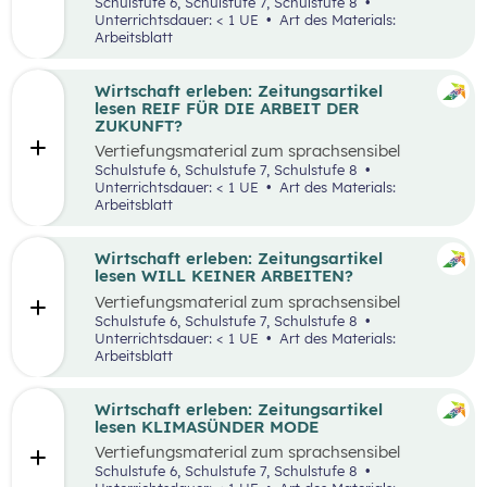
aufbereiteten Zeitungsartikel “Spannende
Schulstufe 6, Schulstufe 7, Schulstufe 8
Suche nach Ferialjobs”.
Unterrichtsdauer: < 1 UE
Art des Materials:
Arbeitsblatt
Wirtschaft erleben: Zeitungsartikel
lesen REIF FÜR DIE ARBEIT DER
ZUKUNFT?
Vertiefungsmaterial zum sprachsensibel
aufbereiteten Zeitungsartikel “Reif für die
Schulstufe 6, Schulstufe 7, Schulstufe 8
Arbeit der Zukunft?”.
Unterrichtsdauer: < 1 UE
Art des Materials:
Arbeitsblatt
Wirtschaft erleben: Zeitungsartikel
lesen WILL KEINER ARBEITEN?
Vertiefungsmaterial zum sprachsensibel
aufbereiteten Zeitungsartikel “Will keiner
Schulstufe 6, Schulstufe 7, Schulstufe 8
arbeiten?”.
Unterrichtsdauer: < 1 UE
Art des Materials:
Arbeitsblatt
Wirtschaft erleben: Zeitungsartikel
lesen KLIMASÜNDER MODE
Vertiefungsmaterial zum sprachsensibel
aufbereiteten Zeitungsartikel “Klimasünder
Schulstufe 6, Schulstufe 7, Schulstufe 8
Mode”.