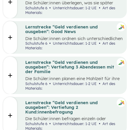
Die Schüler:innen überlegen, was sie später
einmal werden möchten und finden heraus, wie
Schulstufe 6
Unterrichtsdauer: 1-2 UE
Art des
der Beruf aussieht, den sie zukünftig ausüben
Materials:
wollen. Dazu beschaffen sie auf verschiedene
Weise Informationen zum Arbeitsalltag und
erstellen ein kreatives Endprodukt, das sie frei
Lernstrecke “Geld verdienen und
wählen können. In der Wabe findet eine
ausgeben”: Good News
Auseinandersetzung mit den eigenen
Die Schüler:innen ordnen sich unterschiedlichen
Vorstellungen über den Traumberuf und
Geld-Typen zu und diskutieren miteinander die
Schulstufe 6
Unterrichtsdauer: 1-2 UE
Art des
Erkenntnisse aus der Recherche statt.
Tipps, die bei den jeweiligen Geld-Typen zu
Materials:
Außerdem erhalten die Schüler:innen in der
finden sind. Daraus leiten sie Tipps ab, die für
Reflexionsphase die Möglichkeit zu überlegen,
alle Geld-Typen gelten können und überlegen
welche Erkenntnisse ihren Vorstellungen
welche konkreten Tipps sie im Alltag schon in
Lernstrecke “Geld verdienen und
entsprechen und welche anders sind als
ihrem Alter umsetzen können, aber auch wie sie
ausgeben”: Vertiefung 3 Abendessen mit
erwartet.
ihre Eltern beim nachhaltigen Konsum
der Familie
unterstützen.
Die Schüler:innen planen eine Mahlzeit für ihre
Familie und sollen dafür ein vorgegebenes
Schulstufe 6
Unterrichtsdauer: 1-2 UE
Art des
Budget pro Person einhalten. Zur Durchführung
Materials:
gehört die Wahl der Speise, die Erstellung einer
Einkaufsliste, sowie die Schätzung der Preise,
der Einkauf der Zutaten und die Zubereitung
Lernstrecke “Geld verdienen und
der Speise. Im Anschluss werden die
ausgeben”: Vertiefung 2
Schätzungen und die tatsächlichen Ausgaben
Kund:innenbefragung
miteinander verglichen und die Vorgehensweise
Die Schüler:innen befragen einzeln oder
beim Einkauf reflektiert.
paarweise Kund:innen in einem Supermarkt zu
Schulstufe 6
Unterrichtsdauer: 1-2 UE
Art des
den Zahlungsgewohnheiten und versuchen
Materials: