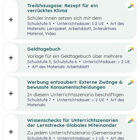
Treibhausgase: Rezept für ein
verrücktes Klima
Schüler:innen
setzen sich mit dem
menschengemachten und natürlichen
Schulstufe 5
Unterrichtsdauer: 1-2 UE
Art des
Treibhauseffekt sowie daraus resultierenden
Materials: Lernpaket, Arbeitsblatt, Interaktives
Folgen in unterschiedlichen Lebens- und
Material, Video
Wirtschaftsbereichen auseinander. Außerdem
reflektieren sie die eigene Rolle in der Mensch-
Umwelt-Beziehung
und
erarbeiten in einem
Geldtagebuch
Kopfstand-Brainstorming individuelle und
Vorlage für ein Geldtagebuch über mehrere
kollektive Handlungsoptionen zur
Wochen im Excel Format
Schulstufe 5, Schulstufe 6
Unterrichtsdauer: > 2 UE
Klimawandelanpassung
.
Art des Materials: Arbeitsblatt
Werbung entzaubert: Externe Zwänge &
bewusste Konsumentscheidungen
In diesem Unterrichtsszenario beschäftigen
sich die Schüler:innen mit den Themen
Schulstufe 7
Unterrichtsdauer: > 2 UE
Art des
„Werbung“ und „Konsumentscheidungen“. Zu
Materials:
Beginn des Materials steht ein Video von
die_chefredaktion
über Influencer:innen im
Zentrum. Davon ausgehend werden
Wissenschecks für Unterrichtszenarien
unterschiedliche externe Zwänge sowie Vor-
der Lernstrecke Globales Miteinander
und Nachteile von Werbungen erarbeitet.
Zu jedem
Unterrichtszenario (Gemeinsame
Vertiefung) wie
z.B.:
Globalisierung und ich,
Schulstufe 8
Unterrichtsdauer: < 1 UE
Art des