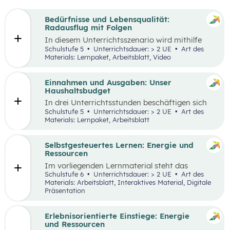
Bedürfnisse und Lebensqualität:
Radausflug mit Folgen
In diesem Unterrichtsszenario wird mithilfe
eines Kurzvideos und zusätzlichem Material der
Schulstufe 5
Unterrichtsdauer: > 2 UE
Art des
Fokus auf finanzielle Entscheidungen und
Materials: Lernpaket, Arbeitsblatt, Video
Bedürfnisse gelegt. Kinder und Jugendliche
stehen oftmals bereits vor finanziellen
Entscheidungen. Dabei gilt es, Bedürfnisse und
Einnahmen und Ausgaben: Unser
Prioritäten, aber auch die eigenen finanziellen
Haushaltsbudget
Möglichkeiten zu berücksichtigen. Oft möchte
In drei Unterrichtsstunden beschäftigen sich
man mehr haben, als man sich leisten kann und
die Schüler:innen mit den Einnahmen und
Schulstufe 5
Unterrichtsdauer: > 2 UE
Art des
muss aufgrund der Knappheit auf etwas
Ausgaben von Haushalten.
Materials: Lernpaket, Arbeitsblatt
verzichten. Konsum ist jedoch nicht die einzige
Möglichkeit der Bedürfnisbefriedigung.
Selbstgesteuertes Lernen: Energie und
Ressourcen
Im vorliegenden Lernmaterial steht das
selbstgesteuerte Lernen im Vordergrund. Es
Schulstufe 6
Unterrichtsdauer: > 2 UE
Art des
werden die wesentlichen Ressourcen und
Materials: Arbeitsblatt, Interaktives Material, Digitale
Energieträger für die Wirtschaft und unser
Präsentation
Alltagsleben und ihre Bedeutung für die Umwelt
und den Klimawandel beleuchtet.
Erlebnisorientierte Einstiege: Energie
und Ressourcen