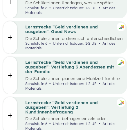
Die Schüler:innen überlegen, was sie später
einmal werden möchten und finden heraus, wie
Schulstufe 6
Unterrichtsdauer: 1-2 UE
Art des
der Beruf aussieht, den sie zukünftig ausüben
Materials:
wollen. Dazu beschaffen sie auf verschiedene
Weise Informationen zum Arbeitsalltag und
erstellen ein kreatives Endprodukt, das sie frei
Lernstrecke “Geld verdienen und
wählen können. In der Wabe findet eine
ausgeben”: Good News
Auseinandersetzung mit den eigenen
Die Schüler:innen ordnen sich unterschiedlichen
Vorstellungen über den Traumberuf und
Geld-Typen zu und diskutieren miteinander die
Schulstufe 6
Unterrichtsdauer: 1-2 UE
Art des
Erkenntnisse aus der Recherche statt.
Tipps, die bei den jeweiligen Geld-Typen zu
Materials:
Außerdem erhalten die Schüler:innen in der
finden sind. Daraus leiten sie Tipps ab, die für
Reflexionsphase die Möglichkeit zu überlegen,
alle Geld-Typen gelten können und überlegen
welche Erkenntnisse ihren Vorstellungen
welche konkreten Tipps sie im Alltag schon in
Lernstrecke “Geld verdienen und
entsprechen und welche anders sind als
ihrem Alter umsetzen können, aber auch wie sie
ausgeben”: Vertiefung 3 Abendessen mit
erwartet.
ihre Eltern beim nachhaltigen Konsum
der Familie
unterstützen.
Die Schüler:innen planen eine Mahlzeit für ihre
Familie und sollen dafür ein vorgegebenes
Schulstufe 6
Unterrichtsdauer: 1-2 UE
Art des
Budget pro Person einhalten. Zur Durchführung
Materials:
gehört die Wahl der Speise, die Erstellung einer
Einkaufsliste, sowie die Schätzung der Preise,
der Einkauf der Zutaten und die Zubereitung
Lernstrecke “Geld verdienen und
der Speise. Im Anschluss werden die
ausgeben”: Vertiefung 2
Schätzungen und die tatsächlichen Ausgaben
Kund:innenbefragung
miteinander verglichen und die Vorgehensweise
Die Schüler:innen befragen einzeln oder
beim Einkauf reflektiert.
paarweise Kund:innen in einem Supermarkt zu
Schulstufe 6
Unterrichtsdauer: 1-2 UE
Art des
den Zahlungsgewohnheiten und versuchen
Materials: