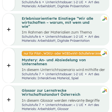
Unterrichtsszenario mit den SDGs (Sustainable
Schulstufe 6
Unterrichtsdauer: 1-2 UE
Art des
und Problemstellungen erkennen, analysieren,
Development Goals) auseinander. Sie wählen ein
Materials: Arbeitsblatt, Digitale Präsentation
beurteilen und erfolgreich bewältigen zu
SDG und entdecken in ihrer Umgebung Orte, an
können.
denen dieses Ziel nicht umgesetzt wurde und
machen ein Foto davon. Anschließend werden
Erlebnisorientierte Einstiege “Wir alle
Verbesserungsvorschläge erarbeitet.
wirtschaften – warum, mit wem und
wie”
Im Rahmen der Materialien zum Thema
“Grundlagen der Wirtschaft” werden drei
Schulstufe 6
Unterrichtsdauer: 1-2 UE
Art des
mögliche Einstiegsideen vorgestellt. Diese
Materials: Arbeitsblatt, Digitale Präsentation
Vorschläge zeichnen sich nicht nur durch ihre
inhaltliche Relevanz aus, sondern sind bewusst
als Erlebnisse konzipiert, um die Schüler:innen
nur für Pilot-, WIKU- oder WIBIwirkt-Schullehrer:innen
aktiv in den Lernprozess einzubinden.
Mystery: An- und Absiedelung von
Unternehmen
In diesem Unterrichtsszenario wird mithilfe der
Methode Mystery das Thema „Ansiedelung von
Schulstufe 7
Unterrichtsdauer: 1-2 UE
Art des
Unternehmen“ vertiefend behandelt. Im
Materials: Interaktives Material, Spiel
Rahmen des Mystery-Spiels finden
Schüler:innen in Kleingruppen die Lösung zu
einer komplexen Fragestellung an der
Glossar zur Lernstrecke
Schnittstelle von Gesellschaft, Wirtschaft und
Wirtschaftsstandort Österreich
Umwelt.
In diesem Glossar werden relevante Begriffe
zum Thema „Wirtschaftsstandort Österreich“
Schulstufe 7
Unterrichtsdauer: < 1 UE
Art des
erklärt. Zusätzlich gibt es Arbeitsblätter zu
Materials: Arbeitsblatt, Glossar