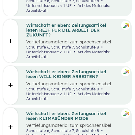
aufbereiteten Zeitungsartikel “Spannende
Schulstufe 6, Schulstufe 7, Schulstufe 8
Suche nach Ferialjobs”.
Unterrichtsdauer: < 1 UE
Art des Materials:
Arbeitsblatt
Wirtschaft erleben: Zeitungsartikel
lesen REIF FÜR DIE ARBEIT DER
ZUKUNFT?
Vertiefungsmaterial zum sprachsensibel
aufbereiteten Zeitungsartikel “Reif für die
Schulstufe 6, Schulstufe 7, Schulstufe 8
Arbeit der Zukunft?”.
Unterrichtsdauer: < 1 UE
Art des Materials:
Arbeitsblatt
Wirtschaft erleben: Zeitungsartikel
lesen WILL KEINER ARBEITEN?
Vertiefungsmaterial zum sprachsensibel
aufbereiteten Zeitungsartikel “Will keiner
Schulstufe 6, Schulstufe 7, Schulstufe 8
arbeiten?”.
Unterrichtsdauer: < 1 UE
Art des Materials:
Arbeitsblatt
Wirtschaft erleben: Zeitungsartikel
lesen KLIMASÜNDER MODE
Vertiefungsmaterial zum sprachsensibel
aufbereiteten Zeitungsartikel “Klimasünder
Schulstufe 6, Schulstufe 7, Schulstufe 8
Mode”.