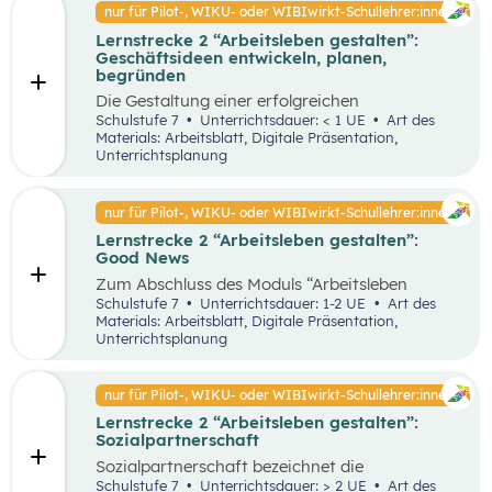
Faktoren ab. Demzufolge wird in diesem
nur für Pilot-, WIKU- oder WIBIwirkt-Schullehrer:innen
von Entrepreneur:innen und
Unterrichtsszenario auf entscheidende
Intrapreneur:innen.
Lernstrecke 2 “Arbeitsleben gestalten”:
Kriterien für das langfristige Bestehen von
Geschäftsideen entwickeln, planen,
Unternehmen näher eingegangen.
begründen
Die Gestaltung einer erfolgreichen
Geschäftsidee ist der erste Schritt in die
Schulstufe 7
Unterrichtsdauer: < 1 UE
Art des
Selbstständigkeit und die Basis für ein
Materials: Arbeitsblatt, Digitale Präsentation,
erfolgreiches Unternehmen. In diesem
Unterrichtsplanung
Unterrichtsszenario wird anhand des
vereinfachten St. Galler Managementmodell ein
erfolgreiches Unternehmen analysiert. Des
nur für Pilot-, WIKU- oder WIBIwirkt-Schullehrer:innen
Weiteren wird auf die Motive für die Gründung
Lernstrecke 2 “Arbeitsleben gestalten”:
von Unternehmen näher eingegangen.
Good News
Zum Abschluss des Moduls “Arbeitsleben
gestalten” ist es wichtig, dass die Schüler:innen
Schulstufe 7
Unterrichtsdauer: 1-2 UE
Art des
sich mit positiven Nachrichten und Beispielen
Materials: Arbeitsblatt, Digitale Präsentation,
auseinandersetzen, um nicht von den
Unterrichtsplanung
Herausforderungen der Arbeitswelt überwältigt
zu werden. Innerhalb der Good News Phase
sollen die Schüler:innen nochmals den Bereich
nur für Pilot-, WIKU- oder WIBIwirkt-Schullehrer:innen
Entrepreneurship anhand einer sehr
Lernstrecke 2 “Arbeitsleben gestalten”:
erfolgreichen Unternehmensgründung (Zotter)
Sozialpartnerschaft
erarbeiten. Dies soll dabei helfen, dass komplexe
Thema für die Schüler:innen stärker zu
Sozialpartnerschaft bezeichnet die
vertiefen.
Zusammenarbeit zwischen Arbeitgeber:innen
Schulstufe 7
Unterrichtsdauer: > 2 UE
Art des