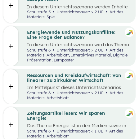
Tätigkeiten im Haushalt aufzeichnen und deren
In diesem Unterrichtsszenario werden Inhalte
Verteilung reflektieren.
des
Kompetenzbereichs
„Leben und
Schulstufe 5
Unterrichtsdauer: > 2 UE
Art des
Wirtschaften im eigenen Umfeld“ spielerisch
Materials: Spiel
wiederholt. Dabei kommt die Methode „Escape
Room“ zum Einsatz. Ziel ist es, durch
Kooperation bei der Teamarbeit
Energiewende und Nutzungskonflikte:
zwischenmenschliche Kompetenzen zu stärken
Eine Frage der Balance?
st
und sogenannte 21
Century Skills zu schulen.
In diesem Unterrichtsszenario wird das Thema
Energiewende und damit einhergehende
Schulstufe 6
Unterrichtsdauer: > 2 UE
Art des
Nutzungskonflikte behandelt. Methodisch wird
Materials: Arbeitsblatt, Interaktives Material, Digitale
zuerst mit einem Wimmelbild gearbeitet, auf
Präsentation, Lernposter
dem unterschiedliche Szenen und Darstellungen
zu Energie, Ressourcen und damit
einhergehender Konflikte zu finden sind.
Ressourcen und Kreislaufwirtschaft: Von
linearer zu zirkulärer Wirtschaft
Im Mittelpunkt dieses Unterrichtsszenarios
steht ein sprachsensibel aufbereiteter Text zum
Schulstufe 6
Unterrichtsdauer: > 2 UE
Art des
Thema verantwortungsvoller Umgang mit
Materials: Arbeitsblatt
Ressourcen. Anhand eines Fahrrads werden die
Fragen nach dem „Wo?“, „Woher?“ und
„Wohin?“ gestellt und die Konzepte „lineares
Zeitungsartikel lesen: Wir sparen
Wirtschaften” und „Kreislaufwirtschaft”
Energie!
erarbeitet.
Das Thema Energie ist in den Medien sowie in
täglichen Gesprächen allgegenwärtig. Dabei
Schulstufe 6
Unterrichtsdauer: < 1 UE
Art des
wird oft von hohem Energieverbrauch, von
Materials: Arbeitsblatt