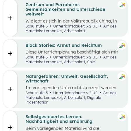
Zentrum und Peripherie:
Gemeinsamkeiten und Unterschiede
weltweit
Wie lebt es sich in der Volksrepublik China, in
Grönland oder in den österreichischen Alpen?
Schulstufe 5
Unterrichtsdauer: > 2 UE
Art des
Welche Gemeinsamkeiten und Unterschiede
Materials: Lernpaket, Arbeitsblatt
gibt es? Menschen weltweit haben die gleichen
Grundbedürfnisse und oft sehr ähnliche
Wünsche. Sie arbeiten in der Regel, sind an
Black Stories: Armut und Reichtum
bestimmten Orten wohnhaft und müssen
Diese Unterrichtplanung beschäftigt sich mit
gleichzeitig mobil sein. Wie diese
dem umfassenden Themenbereich Armut.
Schulstufe 5
Unterrichtsdauer: > 2 UE
Art des
Lebensbereiche konkret ausgestaltet sind und
Methodisch stehen die
Black Stories
– kurze
Materials: Lernpaket, Arbeitsblatt, Spiel
welche Anforderungen sich ergeben, hängt
Geschichten, die sich mit unterschiedlichen
wesentlich von der Region ab, in der die
Ausprägungen von Armut und Reichtum
Menschen leben.
beschäftigen – im Zentrum, wobei der Fokus
Naturgefahren: Umwelt, Gesellschaft,
auf Armut und damit verbundenen
Wirtschaft
Auswirkungen liegt.
Im vorliegenden Unterrichtskonzept werden
natürliche Prozesse und ihre Auswirkungen auf
Schulstufe 5
Unterrichtsdauer: > 2 UE
Art des
die Umwelt, Gesellschaft und Wirtschaft
Materials: Lernpaket, Arbeitsblatt, Digitale
behandelt.
Präsentation
Selbstgesteuertes Lernen:
Nachhaltigkeit und Ernährung
Beim vorliegenden Material wird die