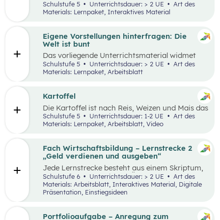
Lernumgebung via
chabaDoo
zur Verfügung
Schulstufe 5
Unterrichtsdauer: > 2 UE
Art des
gestellt und mit einem analogen Lernplan (M2)
Materials: Lernpaket, Interaktives Material
ergänzt.
Eigene Vorstellungen hinterfragen: Die
Welt ist bunt
Das vorliegende Unterrichtsmaterial widmet
sich dem Thema Stereotype – insbesondere in
Schulstufe 5
Unterrichtsdauer: > 2 UE
Art des
Bezug auf Afrika – und kann als Einstieg in das
Materials: Lernpaket, Arbeitsblatt
Thema „Leben und Wirtschaften in aller Welt“
dienen. Mithilfe einer Einstiegsgeschichte und
visuellem Input soll den Schüler:innen
Kartoffel
ermöglicht werden, ihr eigenes Afrikabild zu
Die Kartoffel ist nach Reis, Weizen und Mais das
hinterfragen, zu dekonstruieren und zu
viertwichtigste Grundnahrungsmittel der
Schulstufe 5
Unterrichtsdauer: 1-2 UE
Art des
rekonstruieren.
Menschheit. Weltweit gibt es rund 5.000
Materials: Lernpaket, Arbeitsblatt, Video
essbare Sorten. Daher kann sich die
Kartoffelpflanze gut an regionale Bedingungen
anpassen. Die Unterrichtsmaterialien
Fach Wirtschaftsbildung – Lernstrecke 2
behandeln einerseits gesellschaftliche sowie
„Geld verdienen und ausgeben“
naturräumliche Bedingungen der
Jede Lernstrecke besteht aus einem Skriptum,
landwirtschaftlichen Produktion. Wesentliche
welches dazu dient einen Überblick über die
Schulstufe 6
Unterrichtsdauer: > 2 UE
Art des
Charakteristika der räumlichen Umwelt werden
jeweilige Lernstrecke zu erhalten. Mit
Materials: Arbeitsblatt, Interaktives Material, Digitale
am Fallbeispiel Kartoffel erhoben und
dem eigenen Unterrichtsgegenstand
Präsentation, Einstiegsideen
beschrieben.
Wirtschaftsbildung erwerben Schüler:innen das
Wissen und entwickeln Fähigkeiten,
Einstellungen und Verhaltensbereitschaften, die
Portfolioaufgabe – Anregung zum