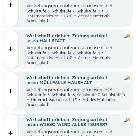
Vertiefungsmaterial zum sprachsensibel
aufbereiteten Zeitungsartikel “Panamakanal
Schulstufe 6, Schulstufe 7, Schulstufe 8
bremst Welthandel”.
Unterrichtsdauer: < 1 UE
Art des Materials:
Arbeitsblatt
Wirtschaft erleben: Zeitungsartikel
lesen HALLSTATT
Vertiefungsmaterial zum sprachsensibel
aufbereiteten Zeitungsartikel “Hallstatt geht
Schulstufe 6, Schulstufe 7, Schulstufe 8
über, Hallstätter gehen unter”.
Unterrichtsdauer: < 1 UE
Art des Materials:
Arbeitsblatt
Wirtschaft erleben: Zeitungsartikel
lesen MÜLLFALLE HAUSHALT
Vertiefungsmaterial zum sprachsensibel
aufbereiteten Zeitungsartikel “Müllfalle
Schulstufe 5, Schulstufe 6, Schulstufe 7, Schulstufe 8
Haushalt”.
Unterrichtsdauer: < 1 UE
Art des Materials:
Arbeitsblatt
Wirtschaft erleben: Zeitungsartikel
lesen WIESO WIRD ALLES TEURER?
Vertiefungsmaterial zum sprachsensibel