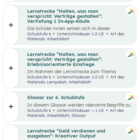
Lernstrecke “Halten, was man
verspricht: Verträge gestalten”:
Vertiefung 1 In-App-Käufe
Die Schüler:innen setzen sich in dieser
Alltagschallenge mit dem eigenen digitalen
Schulstufe 6
Unterrichtsdauer: 1-2 UE
Art des
Konsumverhalten auseinander.
Materials: Arbeitsblatt
Lernstrecke “Halten, was man
verspricht: Verträge gestalten”:
Erlebnisorientierte Einstiege
Im Rahmen der Lernstrecke zum Thema
“Halten, was man verspricht – Verträge
Schulstufe 6
Unterrichtsdauer: 1-2 UE
Art des
gestalten”, werden drei mögliche Einstiegsideen
Materials: Lernpaket, Arbeitsblatt
vorgestellt.
Glossar zur 6. Schulstufe
In diesem Glossar werden relevante Begriffe zu
den Lehrplanpunkten “Energie und Ressourcen”
Schulstufe 6
Unterrichtsdauer: < 1 UE
Art des
sowie “Produktion und Konsum” erklärt.
Materials: Arbeitsblatt, Glossar
Zusätzlich gibt es Arbeitsblätter zu
ausgewählten Begriffen.
Lernstrecke “Geld verdienen und
ausgeben”: Kreativer Output