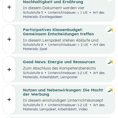
Nachhaltigkeit und Ernährung
In diesem Dokument werden vier
Einstiegsideen für den
Kompetenzbereich
Schulstufe 5
Unterrichtsdauer: < 1 UE
Art des
„Leben und Wirtschaften im Hinblick auf
Materials: Einstiegsideen
nachhaltige Ernährung“ präsentiert. Es handelt
sich immer um Vorschläge, die mit einem
Erlebnis für die Schüler:innen verbunden sind
Partizipatives Klassenbudget:
und wo auch außerschulische Lernorte
Gemeinsam Entscheidungen treffen
miteinbezogen werden.
In diesem Lernpaket stehen Abläufe und
Methoden im Vordergrund, die den
Schulstufe 8
Unterrichtsdauer: > 2 UE
Art des
Schüler:innen helfen sollen, das WIR vor das
Materials: Spiel
ICH zu stellen. Spielerisch erleben die
Schüler:innen als Mobilitäts- und
Ernährungsrat, wie sich Kaufentscheidungen
Good News: Energie und Ressourcen
auf Umwelt, Gesundheit und das Miteinander
Zum Abschluss des Kompetenzbereichs
auswirken.
„Energie und Ressourcen“ beschäftigen sich
Schulstufe 6
Unterrichtsdauer: 1-2 UE
Art des
Schüler:innen mit positiven Nachrichten und
Materials: Arbeitsblatt, Lernposter
Beispielen, damit sie sich von den Problemen,
die in der Lernstrecke besprochen wurden,
nicht überwältigt fühlen.
Nutzen und Nebenwirkungen: Die Macht
der Werbung
In diesem einstündigen Unterrichtskonzept
lernen die Schüler:innen den Nutzen sowie die
Schulstufe 5
Unterrichtsdauer: 1-2 UE
Art des
Vor- und Nachteile von Werbung kennen.
Materials: Lernpaket, Arbeitsblatt, Video