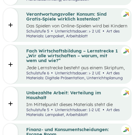
Thinking-Prozess
,
Preis berechnen
,
Verkaufsstand vorbereiten
… wird alles genau
beschrieben. Tipps und Tricks rund um den
Verantwortungsvoller Konsum: Sind
Markt-Tag selbst, sowie ein Vorschlag, wie das
Gratis-Spiele wirklich kostenlos?
Erlebnis gefeiert und präsentiert werden kann,
Das Spielen von Online-Spielen wird bei Kindern
sind ebenfalls enthalten.
und Jugendlichen immer beliebter. Während
Schulstufe 5
Unterrichtsdauer: > 2 UE
Art des
Spielen viele Vorteile mit sich bringt, ist es
Materials: Lernpaket, Arbeitsblatt
dennoch wichtig, Schüler:innen möglichst früh
auf potenzielle Gefahren und Risiken
aufmerksam zu machen. Das vorliegende Lehr-
Fach Wirtschaftsbildung – Lernstrecke 1
und Lernmaterial setzt sich aus zwei
„Wir alle wirtschaften – warum, mit
aufeinander aufbauenden Teilen zusammen, die
wem und wie?“
jeweils in ein bis zwei Unterrichtseinheiten
Jede Lernstrecke besteht aus einem Skriptum,
abgehandelt werden können.
welches dazu dient einen Überblick über die
Schulstufe 6
Unterrichtsdauer: > 2 UE
Art des
jeweilige Lernstrecke zu erhalten. Mit
Materials: Digitale Präsentation, Unterrichtsplanung
dem eigenen Unterrichtsgegenstand
Wirtschaftsbildung erwerben Schüler:innen das
Wissen und entwickeln Fähigkeiten,
Unbezahlte Arbeit: Verteilung im
Einstellungen und Verhaltensbereitschaften, die
Haushalt
sie in ökonomisch geprägten Lebenssituationen
Im Mittelpunkt dieses Materials steht die
benötigen. Diese sollen ihnen dabei helfen,
Auseinandersetzung mit (unbezahlter) Arbeit
Schulstufe 5
Unterrichtsdauer: 1-2 UE
Art des
ökonomische Herausforderungen, Aufgaben
und deren Verteilung. Der Schwerpunkt liegt
Materials: Lernpaket, Arbeitsblatt
und Problemstellungen erkennen, analysieren,
dabei auf theatralen und kreativen Methoden,
beurteilen und erfolgreich bewältigen zu
sowie dem Arbeiten mit Statistiken. Mit
können.
Beispielen wird an die Lebenswelt der
Finanz- und Konsumentscheidungen:
Schüler:innen angeknüpft, die selbst unbezahlte
Escape Room