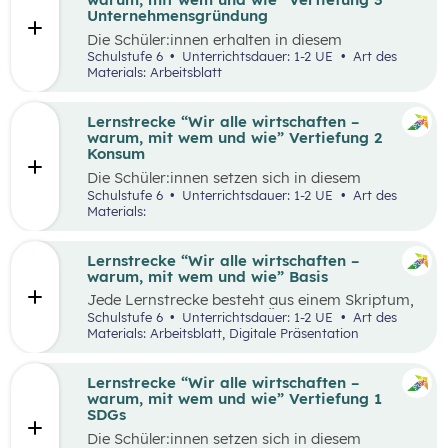
Runde zu Runde verbessern.
Unternehmensgründung
Die Schüler:innen erhalten in diesem
Gedankenexperiment die Möglichkeit ein
Schulstufe 6
Unterrichtsdauer: 1-2 UE
Art des
Unternehmen unter Berücksichtigung von
Materials: Arbeitsblatt
Nachhaltigkeitskriterien zu gründen. Sie
überlegen sich entlang eines vereinfachten
Business Model Canvas, welche Bedürfnisse sie
Lernstrecke “Wir alle wirtschaften –
erfüllen wollen und treffen damit verbundene
warum, mit wem und wie” Vertiefung 2
Entscheidungen. Die Idee wird in einem
Konsum
Elevator Pitch der Klasse präsentiert
Die Schüler:innen setzen sich in diesem
Unterrichtsszenario mit nachhaltigem Konsum
Schulstufe 6
Unterrichtsdauer: 1-2 UE
Art des
auseinander. Sie recherchieren selbstständig zu
Materials:
einem gewählten Produkt oder Unternehmen
und präsentieren ihre Ergebnisse im Weltcafé.
Lernstrecke “Wir alle wirtschaften –
warum, mit wem und wie” Basis
Jede Lernstrecke besteht aus einem Skriptum,
welches dazu dient einen Überblick über die
Schulstufe 6
Unterrichtsdauer: 1-2 UE
Art des
jeweilige Lernstrecke zu erhalten. Mit
Materials: Arbeitsblatt, Digitale Präsentation
dem eigenen Unterrichtsgegenstand
Wirtschaftsbildung erwerben Schüler:innen das
Wissen und entwickeln Fähigkeiten,
Lernstrecke “Wir alle wirtschaften –
Einstellungen und Verhaltensbereitschaften, die
warum, mit wem und wie” Vertiefung 1
sie in ökonomisch geprägten Lebenssituationen
SDGs
benötigen. Diese sollen ihnen dabei helfen,
Die Schüler:innen setzen sich in diesem
ökonomische Herausforderungen, Aufgaben