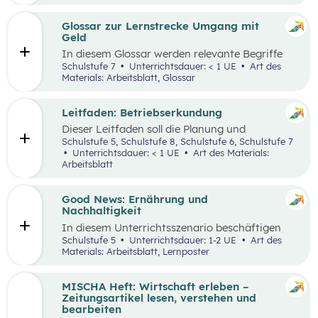
ausgewählten Begriffen.
Glossar zur Lernstrecke Umgang mit
Geld
In diesem Glossar werden relevante Begriffe
zum Thema „Geld“ erklärt. Zusätzlich gibt es
Schulstufe 7
Unterrichtsdauer: < 1 UE
Art des
Arbeitsblätter zu ausgewählten Begriffen.
Materials: Arbeitsblatt, Glossar
Leitfaden: Betriebserkundung
Dieser Leitfaden soll die Planung und
Durchführung von Betriebserkundungen
Schulstufe 5, Schulstufe 8, Schulstufe 6, Schulstufe 7
erleichtern. Im Zuge dieses Leitfadens werden
Unterrichtsdauer: < 1 UE
Art des Materials:
Leitfragen zu folgenden Schwerpunkten
Arbeitsblatt
präsentiert: berufsorientierte, technische,
wirtschaftliche und ökologische
Betriebserkundung.
Good News: Ernährung und
Nachhaltigkeit
In diesem Unterrichtsszenario beschäftigen
sich die Schüler:innen mit positiven
Schulstufe 5
Unterrichtsdauer: 1-2 UE
Art des
Nachrichten und Beispielen aus dem
Materials: Arbeitsblatt, Lernposter
Themenbereich „Ernährung und
Nachhaltigkeit“. Das Ziel dabei ist es,
Handlungsoptionen für den Alltag offenzulegen,
MISCHA Heft: Wirtschaft erleben –
zu diskutieren und in einer abschließenden
Zeitungsartikel lesen, verstehen und
Portfolioaufgabe kreativ zu bearbeiten.
bearbeiten