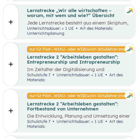
Lernstrecke „Wir alle wirtschaften –
warum, mit wem und wie?“ Übersicht
Jede Lernstrecke besteht aus einem Skriptum,
welches dazu dient einen Überblick über die
Unterrichtsdauer: < 1 UE
Art des Materials:
jeweilige Lernstrecke zu erhalten. Mit
Unterrichtsplanung
dem eigenen Unterrichtsgegenstand
Wirtschaftsbildung erwerben Schüler:innen das
Wissen und entwickeln Fähigkeiten,
nur für Pilot-, WIKU- oder WIBIwirkt-Schullehrer:innen
Einstellungen und Verhaltensbereitschaften, die
Lernstrecke 2 “Arbeitsleben gestalten”:
sie in ökonomisch geprägten Lebenssituationen
Entrepreneurship und Intrapreneurship
benötigen. Diese sollen ihnen dabei helfen,
ökonomische Herausforderungen, Aufgaben
Im Zeitalter der Digitalisierung und
und Problemstellungen erkennen, analysieren,
Globalisierung sowie der dynamischen
Schulstufe 7
Unterrichtsdauer: < 1 UE
Art des
beurteilen und erfolgreich bewältigen zu
Wirtschaft ist es von großer Bedeutung,
Materials:
können.
unternehmerisch zu denken und zu handeln –
sowohl auf individueller als auch
organisatorischer Ebene. Um als Unternehmen
nur für Pilot-, WIKU- oder WIBIwirkt-Schullehrer:innen
am Markt überleben und erfolgreich zu sein,
Lernstrecke 2 “Arbeitsleben gestalten”:
benötigt es Entrepreneur:innen und
Fortbestand von Unternehmen
Intrapreneur:innen, die über bestimmte
Eigenschaften verfügen. Diese spielen eine
Die Entwicklung, Planung und Umsetzung einer
große Rolle in unserer Gesellschaft, indem sie
guten Geschäftsidee ist lediglich der Anfang
Schulstufe 7
Unterrichtsdauer: < 1 UE
Art des
Arbeitsplätze schaffen, Innovationen
eines erfolgreichen Unternehmens. Die
Materials:
voranbringen und das wirtschaftliche
Fortführung und der Erfolg eines
Wachstum fördern. Dieses Unterrichtsszenario
Unternehmens hängen von unterschiedlichen
widmet sich insbesondere den Eigenschaften