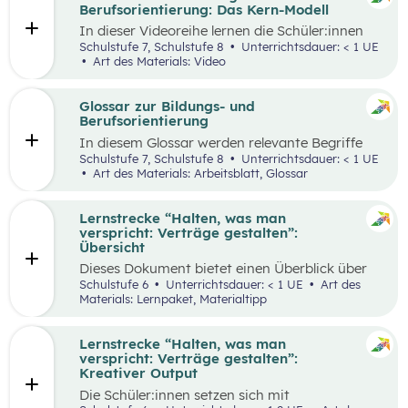
ihren Lernprozess zu übernehmen.
Berufsorientierung: Das Kern-Modell
In dieser Videoreihe lernen die Schüler:innen
wie sie selbstbewusst auftreten, authentisch
Schulstufe 7, Schulstufe 8
Unterrichtsdauer: < 1 UE
wirken und gleichzeitig Menschen von sich
Art des Materials: Video
überzeugen können.
Glossar zur Bildungs- und
Berufsorientierung
In diesem Glossar werden relevante Begriffe
zum Thema „Bildungs- und Berufsorientierung“
Schulstufe 7, Schulstufe 8
Unterrichtsdauer: < 1 UE
erklärt. Zusätzlich gibt es Arbeitsblätter zu
Art des Materials: Arbeitsblatt, Glossar
ausgewählten Begriffen.
Lernstrecke “Halten, was man
verspricht: Verträge gestalten”:
Übersicht
Dieses Dokument bietet einen Überblick über
alle Materialien, die für die Lerntrecke “Halten,
Schulstufe 6
Unterrichtsdauer: < 1 UE
Art des
was man verspricht – Verträge gestalten” für
Materials: Lernpaket, Materialtipp
die 6. Schulstufe zur Verfügung stehen.
Lernstrecke “Halten, was man
verspricht: Verträge gestalten”:
Kreativer Output
Die Schüler:innen setzen sich mit