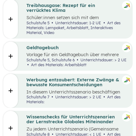
Treibhausgase: Rezept für ein
verrücktes Klima
Schüler:innen
setzen sich mit dem
menschengemachten und natürlichen
Schulstufe 5
Unterrichtsdauer: 1-2 UE
Art des
Treibhauseffekt sowie daraus resultierenden
Materials: Lernpaket, Arbeitsblatt, Interaktives
Folgen in unterschiedlichen Lebens- und
Material, Video
Wirtschaftsbereichen auseinander. Außerdem
reflektieren sie die eigene Rolle in der Mensch-
Umwelt-Beziehung
und
erarbeiten in einem
Geldtagebuch
Kopfstand-Brainstorming individuelle und
Vorlage für ein Geldtagebuch über mehrere
kollektive Handlungsoptionen zur
Wochen im Excel Format
Schulstufe 5, Schulstufe 6
Unterrichtsdauer: > 2 UE
Klimawandelanpassung
.
Art des Materials: Arbeitsblatt
Werbung entzaubert: Externe Zwänge &
bewusste Konsumentscheidungen
In diesem Unterrichtsszenario beschäftigen
sich die Schüler:innen mit den Themen
Schulstufe 7
Unterrichtsdauer: > 2 UE
Art des
„Werbung“ und „Konsumentscheidungen“. Zu
Materials:
Beginn des Materials steht ein Video von
die_chefredaktion
über Influencer:innen im
Zentrum. Davon ausgehend werden
Wissenschecks für Unterrichtszenarien
unterschiedliche externe Zwänge sowie Vor-
der Lernstrecke Globales Miteinander
und Nachteile von Werbungen erarbeitet.
Zu jedem
Unterrichtszenario (Gemeinsame
Vertiefung) wie
z.B.:
Globalisierung und ich,
Schulstufe 8
Unterrichtsdauer: < 1 UE
Art des