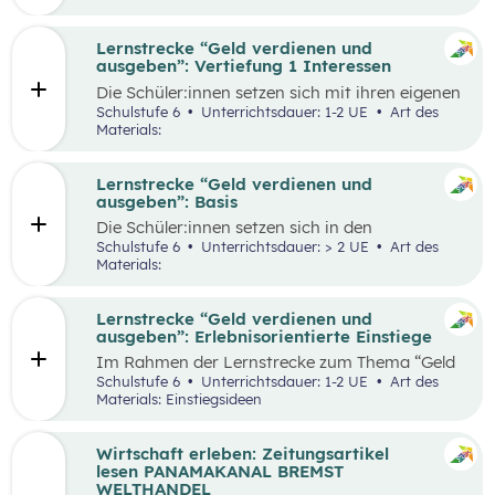
herauszufinden, welche Vor- und Nachteile die
jeweiligen Zahlungsformen haben. Die
Antworten der Supermarktkund:innen werden
Lernstrecke “Geld verdienen und
auf einem Interviewbogen/Fragebogen
ausgeben”: Vertiefung 1 Interessen
festgehalten und in der Klasse gemeinsam mit
Die Schüler:innen setzen sich mit ihren eigenen
der Lehrkraft ausgewertet. Eine weitere
Interessen und Stärken auseinander.
Schulstufe 6
Unterrichtsdauer: 1-2 UE
Art des
Perspektive kann, je nach den örtlichen
Gemeinsam werden verschiedene Stärken und
Materials:
Gegebenheiten, eingenommen werden, indem
Interessen besprochen. Das Kennenlernen der
Händler:innen/Verkäufer:innen auf einem
eigenen Interessen und Stärken soll den
(Wochen-)Markt befragt werden, welche
Schüler:innen zeigen, dass es mit diesem
Lernstrecke “Geld verdienen und
Zahlungsformen sie anbieten und welche Art
Wissen leichter ist den richtigen Beruf für sich
ausgeben”: Basis
der Zahlung sie bevorzugen.
zu finden und die Auseinandersetzung mit
Die Schüler:innen setzen sich in den
einzelnen Berufen wird ermöglicht.
unterschiedlichen Aufgabestellungen rund um
Schulstufe 6
Unterrichtsdauer: > 2 UE
Art des
das Thema Geld mit den Themen Funktionen
Materials:
und Formen des Geldes, Zahlungsformen,
Online-Zahlungen, Berufe Haushaltsplan, und
Konsum auseinander. Außerdem gibt es zwei
Lernstrecke “Geld verdienen und
Bonus-Inhalte zu den Themen „Das kostenlose
ausgeben”: Erlebnisorientierte Einstiege
Handy“ und „Geld-Typ“.
Im Rahmen der Lernstrecke zum Thema “Geld
verdienen und ausgeben”, werden drei mögliche
Schulstufe 6
Unterrichtsdauer: 1-2 UE
Art des
Einstiegsideen vorgestellt. Diese Vorschläge
Materials: Einstiegsideen
zeichnen sich nicht nur durch ihre inhaltliche
Relevanz aus, sondern sind bewusst als
Erlebnisse konzipiert, um die Schüler:innen
Wirtschaft erleben: Zeitungsartikel
aktiv in den Lernprozess einzubinden.
lesen PANAMAKANAL BREMST
WELTHANDEL