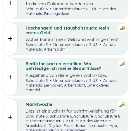
In diesem Dokument werden vier
Einstiegsideen für den Kompetenzbereich
Schulstufe 6
Unterrichtsdauer: < 1 UE
Art des
„Nachhaltiger Umgang mit Energie und
Materials: Einstiegsideen
Ressourcen“ präsentiert.
Taschengeld und Haushaltsbuch: Mein
erstes Geld
Woher kommt mein Geld und wohin geht es?
Was ist ein Haushaltsbuch und wofür brauche
Schulstufe 5
Unterrichtsdauer: > 2 UE
Art des
ich es? Geld ist im Alltag vieler Mensch präsent
Materials: Arbeitsblatt
und begleitet uns unser ganzes Leben lang. In
zwei Unterrichtseinheiten sollen die
Schüler:innen an das Thema Geld herangeführt
Bedürfniskarten erstellen: Wo
werden.
befriedige ich meine Bedürfnisse?
Ausgehend von der eigenen Wohn- bzw.
Schulortgemeinde sollen die Schüler:innen ihre
Schulstufe 5
Unterrichtsdauer: > 2 UE
Art des
Umgebung analysieren und eine eigene
Materials: Lernpaket, Arbeitsblatt, Interaktives
Bedürfniskarte (mit Scribble Maps) erstellen
Material
und so die im Mittelpunkt stehende
Fragestellung beantworten können: „Wo
befriedige ich meine Bedürfnisse?“ Der Fokus
Marktwoche
liegt hierbei vor allem auf der
Dies ist eine Schritt für Schritt-Anleitung für
Bedürfnisbefriedigung durch Unternehmen.
Lehrer:innen, die mit Jugendlichen ein echtes
Schulstufe 5, Schulstufe 6, Schulstufe 7, Schulstufe 8
Verkaufserlebnis organisieren wollen: Vom
Unterrichtsdauer: > 2 UE
Art des Materials:
Einstieg
(Was haben Jugendliche erfunden?)
Arbeitsblatt, Digitale Präsentation, Lernposter, App,
über
Ziele setzen
bis hin zum gesamten
Design
Materialsammlung, Einstiegsideen