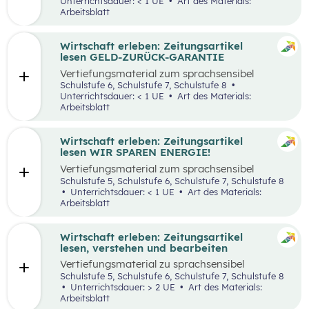
Unterrichtsdauer: < 1 UE
Art des Materials:
Arbeitsblatt
Wirtschaft erleben: Zeitungsartikel
lesen GELD-ZURÜCK-GARANTIE
Vertiefungsmaterial zum sprachsensibel
aufbereiteten Zeitungsartikel “Reich werden
Schulstufe 6, Schulstufe 7, Schulstufe 8
mit Geld-zurück-Garantie?”.
Unterrichtsdauer: < 1 UE
Art des Materials:
Arbeitsblatt
Wirtschaft erleben: Zeitungsartikel
lesen WIR SPAREN ENERGIE!
Vertiefungsmaterial zum sprachsensibel
aufbereiteten Zeitungsartikel “Wir sparen
Schulstufe 5, Schulstufe 6, Schulstufe 7, Schulstufe 8
Energie”.
Unterrichtsdauer: < 1 UE
Art des Materials:
Arbeitsblatt
Wirtschaft erleben: Zeitungsartikel
lesen, verstehen und bearbeiten
Vertiefungsmaterial zu sprachsensibel
aufbereiteten Zeitungsartikeln.
Schulstufe 5, Schulstufe 6, Schulstufe 7, Schulstufe 8
Unterrichtsdauer: > 2 UE
Art des Materials:
Arbeitsblatt