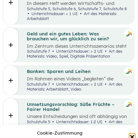
In diesem Heft werden Wirtschafts- und
Lesekompetenz miteinander verknüpft.
Schulstufe 5, Schulstufe 6, Schulstufe 7, Schulstufe 8
Unterrichtsdauer: < 1 UE
Art des Materials:
Arbeitsblatt
Geld und ein gutes Leben: Was
brauchen wir, um glücklich zu sein?
Im Zentrum dieses Unterrichtsszenarios steht
das Planspiel „Nervus Rerum“, welches den
Schulstufe 7
Unterrichtsdauer: > 2 UE
Art des
finanziellen Spielraum als Faktor für ein gutes
Materials: Video, Spiel, Digitale Präsentation
Leben thematisiert. Jugendliche sind oftmals
mit Aussagen konfrontiert, die den
Zusammenhang zwischen Geld und einem
Banken: Sparen und Leihen
guten Leben bewerten.
Im Rahmen eines Videos „begleiten“ die
Schüler:innen eine jugendliche Person bei der
Schulstufe 7
Unterrichtsdauer: > 2 UE
Art des
Erledigung alltäglicher Bankgeschäfte und
Materials: Arbeitsblatt, Video
bekommen so einen ersten Überblick, welche
Rolle Banken in ihrem Leben spielen. In einem
anschließenden Laufdiktat wird das erworbene
Umsetzungsvorschlag: Süße Früchte –
Wissen gefestigt.
Fairer Handel
Unsere Entscheidungen sind oft abhängig von
Entscheidungen, die andere Menschen davor
Schulstufe 5
Unterrichtsdauer: 1-2 UE
Art des
getroffen haben. Wenn wir zum Beispiel
Materials:
einkaufen gehen, können wir nur Waren
Cookie-Zustimmung
kaufen, die auch Unternehmen vorher