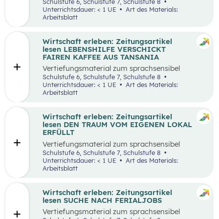
aufbereiteten Zeitungsartikel “Wieso wird alles
Schulstufe 6, Schulstufe 7, Schulstufe 8
teurer?”.
Unterrichtsdauer: < 1 UE
Art des Materials:
Arbeitsblatt
Wirtschaft erleben: Zeitungsartikel
lesen LEBENSHILFE VERSCHICKT
FAIREN KAFFEE AUS TANSANIA
Vertiefungsmaterial zum sprachsensibel
aufbereiteten Zeitungsartikel “Lebenshilfe
Schulstufe 6, Schulstufe 7, Schulstufe 8
verschickt fairen Kaffee aus Tansania”.
Unterrichtsdauer: < 1 UE
Art des Materials:
Arbeitsblatt
Wirtschaft erleben: Zeitungsartikel
lesen DEN TRAUM VOM EIGENEN LOKAL
ERFÜLLT
Vertiefungsmaterial zum sprachsensibel
aufbereiteten Zeitungsartikel “Den Traum vom
Schulstufe 6, Schulstufe 7, Schulstufe 8
eigenen Lokal erfüllt”.
Unterrichtsdauer: < 1 UE
Art des Materials:
Arbeitsblatt
Wirtschaft erleben: Zeitungsartikel
lesen SUCHE NACH FERIALJOBS
Vertiefungsmaterial zum sprachsensibel