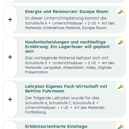
Engpässen in der Energieversorgung und von
Energiesparen gesprochen. Auch die Kosten für
Energie sind seit dem Ukrainekrieg ein
Energie und Ressourcen: Escape Room
omnipräsentes Thema.
In dieser Unterrichtsplanung kommt die
Methode „Escape Room“ zum Einsatz. Ziel ist
Schulstufe 6
Unterrichtsdauer: > 2 UE
Art des
es, Inhalte des Kompetenzbereichs
Materials: Interaktives Material, Escape Room
„Nachhaltiger Umgang mit Energie und
Ressourcen“ spielerisch zu wiederholen und
durch Kooperation bei der Teamarbeit
Kaufentscheidungen und nachhaltige
zwischenmenschliche Kompetenzen zu stärken
Ernährung: Ein Lagerfeuer will geplant
st
und sogenannte 21
Century Skills zu schulen.
sein
Das vorliegende Material befasst sich mit
Kaufentscheidungen, der Herkunft von
Schulstufe 5
Unterrichtsdauer: > 2 UE
Art des
Lebensmitteln, dem Bewusstsein für eine
Materials: Lernpaket, Arbeitsblatt, Video, Digitale
nachhaltige Ernährung sowie mit dem Umgang
Präsentation
mit Lebensmitteln. Das Unterrichtsszenario ist
rund um das
Video „Ein Lagerfeuer will geplant
sein“
aufgebaut. Mit zusätzlich bereitgestellten
Lehrplan Eigenes Fach Wirtschaft mit
Materialien können die im Video
Bettina Fuhrmann
angesprochenen Themenbereiche erarbeitet
Der folgende Lehrplan wurde für das
werden.
Unterrichtsgegenstand “Wirtschaft” für den
Schulstufe 6, Schulstufe 7, Schulstufe 8
Schulpiloten der Stiftung für
Unterrichtsdauer: < 1 UE
Art des Materials:
Wirtschaftsbildung konzipiert. Wirtschaft
Fortbildung
verstehen und gestalten zu lernen steht dabei
im Mittelpunkt.
Erlebnisorientierte Einstiege: