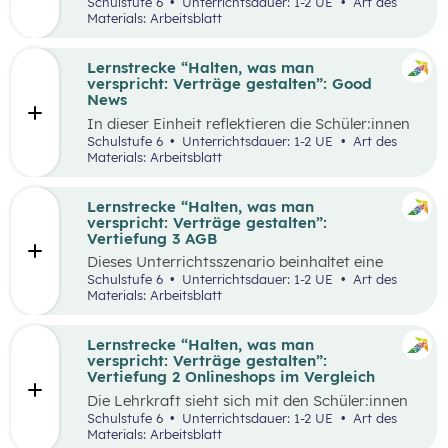
selbstgewählten Aspekten der
Schulstufe 6
Unterrichtsdauer: 1-2 UE
Art des
Vertragsgestaltung auseinander und drehen
Materials: Arbeitsblatt
dazu einen Kurzfilm.
Lernstrecke “Halten, was man
verspricht: Verträge gestalten”: Good
News
In dieser Einheit reflektieren die Schüler:innen
die Inhalte der Lernstrecke “Halten, was man
Schulstufe 6
Unterrichtsdauer: 1-2 UE
Art des
verspricht – Verträge gestalten”.
Materials: Arbeitsblatt
Lernstrecke “Halten, was man
verspricht: Verträge gestalten”:
Vertiefung 3 AGB
Dieses Unterrichtsszenario beinhaltet eine
Gruppenarbeit, bei der sich die Schüler:innen
Schulstufe 6
Unterrichtsdauer: 1-2 UE
Art des
mit Ausschnitten aus den AGBs von Zalando
Materials: Arbeitsblatt
auseinandersetzen.
Lernstrecke “Halten, was man
verspricht: Verträge gestalten”:
Vertiefung 2 Onlineshops im Vergleich
Die Lehrkraft sieht sich mit den Schüler:innen
zum Einstieg einen Onlineshop eines bekannten
Schulstufe 6
Unterrichtsdauer: 1-2 UE
Art des
Online-Händlers an.
Materials: Arbeitsblatt