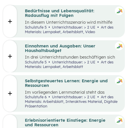
Bedürfnisse und Lebensqualität:
Radausflug mit Folgen
In diesem Unterrichtsszenario wird mithilfe
eines Kurzvideos und zusätzlichem Material der
Schulstufe 5
Unterrichtsdauer: > 2 UE
Art des
Fokus auf finanzielle Entscheidungen und
Materials: Lernpaket, Arbeitsblatt, Video
Bedürfnisse gelegt. Kinder und Jugendliche
stehen oftmals bereits vor finanziellen
Entscheidungen. Dabei gilt es, Bedürfnisse und
Einnahmen und Ausgaben: Unser
Prioritäten, aber auch die eigenen finanziellen
Haushaltsbudget
Möglichkeiten zu berücksichtigen. Oft möchte
In drei Unterrichtsstunden beschäftigen sich
man mehr haben, als man sich leisten kann und
die Schüler:innen mit den Einnahmen und
Schulstufe 5
Unterrichtsdauer: > 2 UE
Art des
muss aufgrund der Knappheit auf etwas
Ausgaben von Haushalten.
Materials: Lernpaket, Arbeitsblatt
verzichten. Konsum ist jedoch nicht die einzige
Möglichkeit der Bedürfnisbefriedigung.
Selbstgesteuertes Lernen: Energie und
Ressourcen
Im vorliegenden Lernmaterial steht das
selbstgesteuerte Lernen im Vordergrund. Es
Schulstufe 6
Unterrichtsdauer: > 2 UE
Art des
werden die wesentlichen Ressourcen und
Materials: Arbeitsblatt, Interaktives Material, Digitale
Energieträger für die Wirtschaft und unser
Präsentation
Alltagsleben und ihre Bedeutung für die Umwelt
und den Klimawandel beleuchtet.
Erlebnisorientierte Einstiege: Energie
und Ressourcen