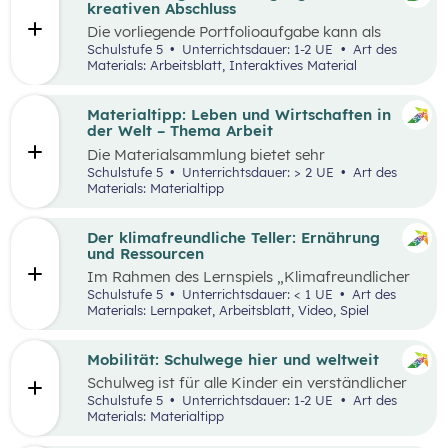
sie in ökonomisch geprägten Lebenssituationen
kreativen Abschluss
benötigen. Diese sollen ihnen dabei helfen,
Die vorliegende Portfolioaufgabe kann als
ökonomische Herausforderungen, Aufgaben
Abschluss des Kompetenzbereichs „Leben und
Schulstufe 5
Unterrichtsdauer: 1-2 UE
Art des
und Problemstellungen erkennen, analysieren,
Wirtschaften im Hinblick auf nachhaltige
Materials: Arbeitsblatt, Interaktives Material
beurteilen und erfolgreich bewältigen zu
Ernährung“ dienen.
können.
Materialtipp: Leben und Wirtschaften in
der Welt – Thema Arbeit
Die Materialsammlung bietet sehr
unterschiedliche Aspekte in Bezug auf das
Schulstufe 5
Unterrichtsdauer: > 2 UE
Art des
Thema Arbeit für den Unterricht.
Materials: Materialtipp
Der klimafreundliche Teller: Ernährung
und Ressourcen
Im Rahmen des Lernspiels „Klimafreundlicher
Teller“ lernen die Schüler:innen
Schulstufe 5
Unterrichtsdauer: < 1 UE
Art des
klimafreundlichere und klimaschädlichere
Materials: Lernpaket, Arbeitsblatt, Video, Spiel
Lebensmittel (gemessen am Wasser- und CO2-
Verbrauch) sowie mögliche Gründe für einen
hohen Ressourcenverbrauch kennen.
Mobilität: Schulwege hier und weltweit
Schulweg ist für alle Kinder ein verständlicher
Begriff und eine weltweite Gemeinsamkeit.
Schulstufe 5
Unterrichtsdauer: 1-2 UE
Art des
Doch der Weg ist durch die Lage der Schule und
Materials: Materialtipp
die Infrastruktur beeinflusst, sodass Schulwege
sehr unterschiedlich aussehen können.