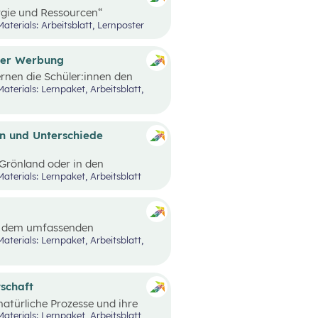
gie und Ressourcen“
n Nachrichten und Beispielen,
Materials: Arbeitsblatt, Lernposter
 Lernstrecke besprochen wurden,
der Werbung
rnen die Schüler:innen den
rbung kennen.
n und Unterschiede
n Grönland oder in den
iten und Unterschiede gibt es?
Materials: Lernpaket, Arbeitsblatt
edürfnisse und oft sehr
 sind an bestimmten Orten
. Wie diese Lebensbereiche
erungen sich ergeben, hängt
it dem umfassenden
schen leben.
e
Black Stories
– kurze
n Ausprägungen von Armut und
 der Fokus auf Armut und damit
tschaft
atürliche Prozesse und ihre
nd Wirtschaft behandelt.