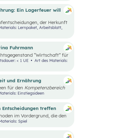
 schulen.
rung: Ein Lagerfeuer will
aufentscheidungen, der Herkunft
e nachhaltige Ernährung sowie
rrichtsszenario ist rund um das
baut. Mit zusätzlich
Video angesprochenen
ttina Fuhrmann
chtsgegenstand “Wirtschaft” für
bildung konzipiert. Wirtschaft
tsdauer: < 1 UE
Art des Materials:
 im Mittelpunkt.
keit und Ernährung
een für den
Kompetenzbereich
hhaltige Ernährung“
aterials: Einstiegsideen
läge, die mit einem Erlebnis für
h außerschulische Lernorte
 Entscheidungen treffen
hoden im Vordergrund, die den
CH zu stellen. Spielerisch erleben
Materials: Spiel
ngsrat, wie sich
 und das Miteinander