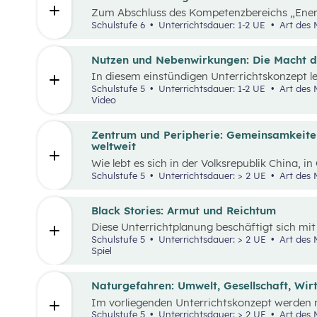
Zum Abschluss des Kompetenzbereichs „Ener
beschäftigen sich Schüler:innen mit positive
Schulstufe 6
Unterrichtsdauer: 1-2 UE
Art des 
damit sie sich von den Problemen, die in der
nicht überwältigt fühlen.
Nutzen und Nebenwirkungen: Die Macht 
In diesem einstündigen Unterrichtskonzept le
Nutzen sowie die Vor- und Nachteile von We
Schulstufe 5
Unterrichtsdauer: 1-2 UE
Art des Materials: Lernpaket, Arbeitsblatt,
Video
Zentrum und Peripherie: Gemeinsamkeite
weltweit
Wie lebt es sich in der Volksrepublik China, i
österreichischen Alpen? Welche Gemeinsamke
Schulstufe 5
Unterrichtsdauer: > 2 UE
Art des 
Menschen weltweit haben die gleichen Grundb
ähnliche Wünsche. Sie arbeiten in der Regel,
wohnhaft und müssen gleichzeitig mobil sein
Black Stories: Armut und Reichtum
konkret ausgestaltet sind und welche Anford
Diese Unterrichtplanung beschäftigt sich m
wesentlich von der Region ab, in der die Men
Themenbereich Armut. Methodisch stehen di
Schulstufe 5
Unterrichtsdauer: > 2 UE
Art des Materials: Lernpaket, Arbeitsblatt,
Geschichten, die sich mit unterschiedliche
Spiel
Reichtum beschäftigen – im Zentrum, wobei
verbundenen Auswirkungen liegt.
Naturgefahren: Umwelt, Gesellschaft, Wir
Im vorliegenden Unterrichtskonzept werden n
Auswirkungen auf die Umwelt, Gesellschaft u
Schulstufe 5
Unterrichtsdauer: > 2 UE
Art des Materials: Lernpaket, Arbeitsblatt,