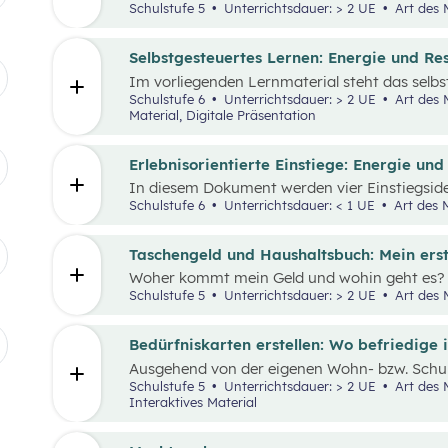
Einnahmen und Ausgaben von Haushalten.
Schulstufe 5
Unterrichtsdauer: > 2 UE
Art des 
Selbstgesteuertes Lernen: Energie und Re
Im vorliegenden Lernmaterial steht das selb
Vordergrund. Es werden die wesentlichen Res
Schulstufe 6
Unterrichtsdauer: > 2 UE
Art des Materials: Arbeitsblatt, Interaktives
die Wirtschaft und unser Alltagsleben und ih
Material, Digitale Präsentation
den Klimawandel beleuchtet.
Erlebnisorientierte Einstiege: Energie un
In diesem Dokument werden vier Einstiegsid
„Nachhaltiger Umgang mit Energie und Resso
Schulstufe 6
Unterrichtsdauer: < 1 UE
Art des M
Taschengeld und Haushaltsbuch: Mein ers
Woher kommt mein Geld und wohin geht es? 
wofür brauche ich es? Geld ist im Alltag viel
Schulstufe 5
Unterrichtsdauer: > 2 UE
Art des M
uns unser ganzes Leben lang. In zwei Unterric
Schüler:innen an das Thema Geld herangefüh
Bedürfniskarten erstellen: Wo befriedige 
Ausgehend von der eigenen Wohn- bzw. Schul
Schüler:innen ihre Umgebung analysieren und
Schulstufe 5
Unterrichtsdauer: > 2 UE
Art des Materials: Lernpaket, Arbeitsblatt,
(mit Scribble Maps) erstellen und so die im M
Interaktives Material
Fragestellung beantworten können: „Wo befri
Der Fokus liegt hierbei vor allem auf der Bed