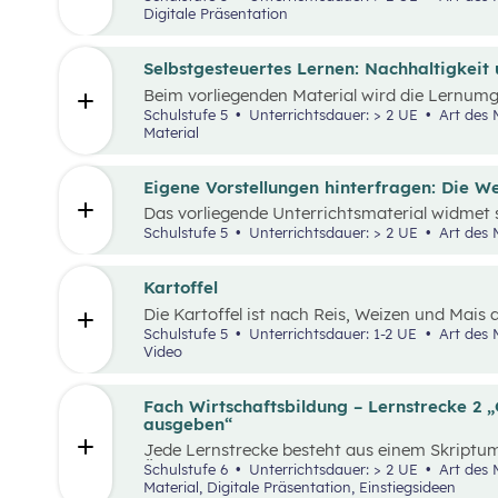
Digitale Präsentation
Selbstgesteuertes Lernen: Nachhaltigkeit
Beim vorliegenden Material wird die Lernum
Verfügung gestellt und mit einem analogen L
Schulstufe 5
Unterrichtsdauer: > 2 UE
Art des Materials: Lernpaket, Interaktives
Material
Eigene Vorstellungen hinterfragen: Die Wel
Das vorliegende Unterrichtsmaterial widmet
insbesondere in Bezug auf Afrika – und kann 
Schulstufe 5
Unterrichtsdauer: > 2 UE
Art des 
„Leben und Wirtschaften in aller Welt“ dienen.
Einstiegsgeschichte und visuellem Input soll 
werden, ihr eigenes Afrikabild zu hinterfrage
Kartoffel
rekonstruieren.
Die Kartoffel ist nach Reis, Weizen und Mais 
Grundnahrungsmittel der Menschheit. Weltwei
Schulstufe 5
Unterrichtsdauer: 1-2 UE
Art des Materials: Lernpaket, Arbeitsblatt,
Sorten. Daher kann sich die Kartoffelpflanze
Video
anpassen. Die Unterrichtsmaterialien behandel
sowie naturräumliche Bedingungen der landwi
Wesentliche Charakteristika der räumlichen 
Fach Wirtschaftsbildung – Lernstrecke 2 
Kartoffel erhoben und beschrieben.
ausgeben“
Jede Lernstrecke besteht aus einem Skriptum
Überblick über die jeweilige Lernstrecke zu e
Schulstufe 6
Unterrichtsdauer: > 2 UE
Art des Materials: Arbeitsblatt, Interaktives
Unterrichtsgegenstand Wirtschaftsbildung e
Material, Digitale Präsentation, Einstiegsideen