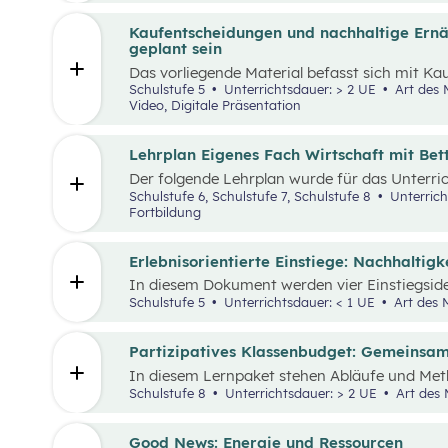
st
stärken und sogenannte 21
Century Skills zu
Kaufentscheidungen und nachhaltige Ernäh
geplant sein
Das vorliegende Material befasst sich mit K
von Lebensmitteln, dem Bewusstsein für ein
Schulstufe 5
Unterrichtsdauer: > 2 UE
Art des Materials: Lernpaket, Arbeitsblatt,
mit dem Umgang mit Lebensmitteln. Das Unte
Video, Digitale Präsentation
Video „Ein Lagerfeuer will geplant sein“
aufge
bereitgestellten Materialien können die im 
Themenbereiche erarbeitet werden.
Lehrplan Eigenes Fach Wirtschaft mit Be
Der folgende Lehrplan wurde für das Unterri
den Schulpiloten der Stiftung für Wirtschafts
Schulstufe 6, Schulstufe 7, Schulstufe 8
Unterrich
verstehen und gestalten zu lernen steht dabei
Fortbildung
Erlebnisorientierte Einstiege: Nachhaltig
In diesem Dokument werden vier Einstiegsid
„Leben und Wirtschaften im Hinblick auf nac
Schulstufe 5
Unterrichtsdauer: < 1 UE
Art des M
präsentiert. Es handelt sich immer um Vorsch
die Schüler:innen verbunden sind und wo auc
miteinbezogen werden.
Partizipatives Klassenbudget: Gemeinsam
In diesem Lernpaket stehen Abläufe und Met
Schüler:innen helfen sollen, das WIR vor das I
Schulstufe 8
Unterrichtsdauer: > 2 UE
Art des 
die Schüler:innen als Mobilitäts- und Ernähru
Kaufentscheidungen auf Umwelt, Gesundheit
auswirken.
Good News: Energie und Ressourcen