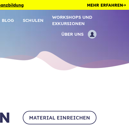
inanzbildung
MEHR ERFAHREN
WORKSHOPS UND
BLOG
SCHULEN
EXKURSIONEN
ÜBER UNS
EN
MATERIAL EINREICHEN