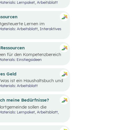
Materials: Lernpaket, Arbeitsblatt
ssourcen
stgesteuerte Lernen im
sourcen und Energieträger für
re Bedeutung für die Umwelt und
d Ressourcen
een für den Kompetenzbereich
urcen“ präsentiert.
aterials: Einstiegsideen
tes Geld
Was ist ein Haushaltsbuch und
er Mensch präsent und begleitet
aterials: Arbeitsblatt
htseinheiten sollen die
rt werden.
ich meine Bedürfnisse?
ortgemeinde sollen die
 eine eigene Bedürfniskarte
ittelpunkt stehende
edige ich meine Bedürfnisse?“
ürfnisbefriedigung durch