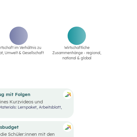
rtschaft im Verhältnis zu
Wirtschaftliche
at‚ Umwelt & Gesellschaft
Zusammenhänge - regional,
national & global
ug mit Folgen
eines Kurzvideos und
lle Entscheidungen und
tehen oftmals bereits vor
dürfnisse und Prioritäten, aber
zu berücksichtigen. Oft möchte
und muss aufgrund der
tsbudget
edoch nicht die einzige
 die Schüler:innen mit den