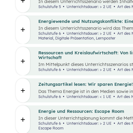
In diesem Unterrichtsszenario werden Inhalt
„Leben und Wirtschaften im eigenen Umfeld“ s
Schulstufe 5
Unterrichtsdauer: > 2 UE
Art des M
kommt die Methode „Escape Room“ zum Einsatz
Kooperation bei der Teamarbeit zwischenme
st
stärken und sogenannte 21
Century Skills zu
Energiewende und Nutzungskonflikte: Ein
In diesem Unterrichtsszenario wird das The
einhergehende Nutzungskonflikte behandelt. 
Schulstufe 6
Unterrichtsdauer: > 2 UE
Art des Materials: Arbeitsblatt, Interaktives
einem Wimmelbild gearbeitet, auf dem unter
Material, Digitale Präsentation, Lernposter
Darstellungen zu Energie, Ressourcen und da
finden sind.
Ressourcen und Kreislaufwirtschaft: Von li
Wirtschaft
Im Mittelpunkt dieses Unterrichtsszenarios st
aufbereiteter Text zum Thema verantwortung
Schulstufe 6
Unterrichtsdauer: > 2 UE
Art des M
Anhand eines Fahrrads werden die Fragen n
„Wohin?“ gestellt und die Konzepte „lineares
„Kreislaufwirtschaft” erarbeitet.
Zeitungsartikel lesen: Wir sparen Energie!
Das Thema Energie ist in den Medien sowie i
allgegenwärtig. Dabei wird oft von hohem E
Schulstufe 6
Unterrichtsdauer: < 1 UE
Art des M
in der Energieversorgung und von Energiespa
Kosten für Energie sind seit dem Ukrainekri
Energie und Ressourcen: Escape Room
In dieser Unterrichtsplanung kommt die Me
Einsatz. Ziel ist es, Inhalte des Kompetenzb
Schulstufe 6
Unterrichtsdauer: > 2 UE
Art des Materials: Interaktives Material,
mit Energie und Ressourcen“ spielerisch zu 
Escape Room
Kooperation bei der Teamarbeit zwischenme