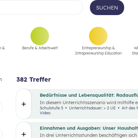
SUCHEN
n &
Berufe & Arbeitswelt
Entrepreneurship &
Wi
Intrapreneurship Education
Sta
382
Treffer
n
Bedürfnisse und Lebensqualität: Radausfl
In diesem Unterrichtsszenario wird mithilfe 
zusätzlichem Material der Fokus auf finanzie
Schulstufe 5
Unterrichtsdauer: > 2 UE
Art des Materials: Lernpaket, Arbeitsblatt,
Bedürfnisse gelegt. Kinder und Jugendliche s
Video
finanziellen Entscheidungen. Dabei gilt es, Be
auch die eigenen finanziellen Möglichkeiten 
man mehr haben, als man sich leisten kann 
Einnahmen und Ausgaben: Unser Haushal
Knappheit auf etwas verzichten. Konsum ist j
In drei Unterrichtsstunden beschäftigen sich
Möglichkeit der Bedürfnisbefriedigung.