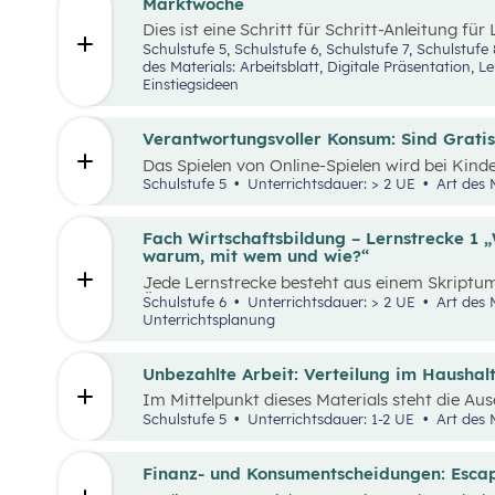
Unternehmen.
Marktwoche
Dies ist eine Schritt für Schritt-Anleitung für
Jugendlichen ein echtes Verkaufserlebnis or
Schulstufe 5, Schulstufe 6, Schulstufe 7, Schul
(Was haben Jugendliche erfunden?) über
Zie
des Materials: Arbeitsblatt, Digitale Präsentation, 
Design Thinking-Prozess
,
Preis berechnen
,
Ve
Einstiegsideen
alles genau beschrieben. Tipps und Tricks ru
sowie ein Vorschlag, wie das Erlebnis gefeier
sind ebenfalls enthalten.
Verantwortungsvoller Konsum: Sind Gratis-
Das Spielen von Online-Spielen wird bei Kin
beliebter. Während Spielen viele Vorteile mit s
Schulstufe 5
Unterrichtsdauer: > 2 UE
Art des 
wichtig, Schüler:innen möglichst früh auf pot
aufmerksam zu machen. Das vorliegende Lehr
aus zwei aufeinander aufbauenden Teilen zusa
Fach Wirtschaftsbildung – Lernstrecke 1 „
zwei Unterrichtseinheiten abgehandelt werd
warum, mit wem und wie?“
Jede Lernstrecke besteht aus einem Skriptum
Überblick über die jeweilige Lernstrecke zu e
Schulstufe 6
Unterrichtsdauer: > 2 UE
Art des Materials: Digitale Präsentation,
Unterrichtsgegenstand Wirtschaftsbildung e
Unterrichtsplanung
Wissen und entwickeln Fähigkeiten, Einstell
Verhaltensbereitschaften, die sie in ökonom
benötigen. Diese sollen ihnen dabei helfen,
Unbezahlte Arbeit: Verteilung im Haushal
Aufgaben und Problemstellungen erkennen, an
Im Mittelpunkt dieses Materials steht die Au
erfolgreich bewältigen zu können.
(unbezahlter) Arbeit und deren Verteilung. De
Schulstufe 5
Unterrichtsdauer: 1-2 UE
Art des 
theatralen und kreativen Methoden, sowie dem
Beispielen wird an die Lebenswelt der Schüler
unbezahlte Tätigkeiten im Haushalt aufzeich
Finanz- und Konsumentscheidungen: Esc
reflektieren.