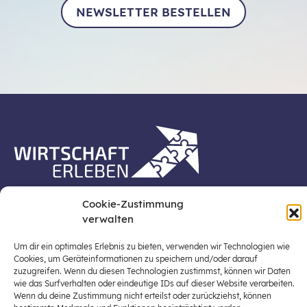
NEWSLETTER BESTELLEN
Die Plattform Wirtschaft erleben ist ein Projekt der
Cookie-Zustimmung
Stiftung für Wirtschaftsbildung, Österreichs zentraler
verwalten
Plattform für die Stärkung und Verbreiterung einer
lebensweltbezogenen und verantwortungsvollen
Um dir ein optimales Erlebnis zu bieten, verwenden wir Technologien wie
Wirtschaftsbildung in der schulischen Allgemeinbildung
Cookies, um Geräteinformationen zu speichern und/oder darauf
(Fokus: Sekundarstufe I).
zuzugreifen. Wenn du diesen Technologien zustimmst, können wir Daten
wie das Surfverhalten oder eindeutige IDs auf dieser Website verarbeiten.
Wenn du deine Zustimmung nicht erteilst oder zurückziehst, können