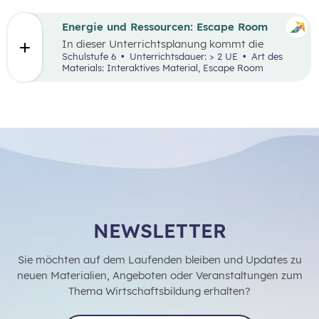
Energie und Ressourcen: Escape Room
In dieser Unterrichtsplanung kommt die
Methode „Escape Room“ zum Einsatz. Ziel ist
Schulstufe 6
Unterrichtsdauer: > 2 UE
Art des
es, Inhalte des Kompetenzbereichs
Materials: Interaktives Material, Escape Room
„Nachhaltiger Umgang mit Energie und
Ressourcen“ spielerisch zu wiederholen und
durch Kooperation bei der Teamarbeit
zwischenmenschliche Kompetenzen zu stärken
st
und sogenannte 21
Century Skills zu schulen.
NEWSLETTER
Sie möchten auf dem Laufenden bleiben und Updates zu
neuen Materialien, Angeboten oder Veranstaltungen zum
Thema Wirtschaftsbildung erhalten?