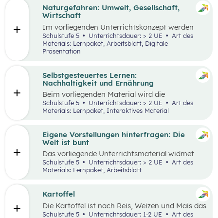
Menschen leben.
beschäftigen – im Zentrum, wobei der Fokus
Naturgefahren: Umwelt, Gesellschaft,
auf Armut und damit verbundenen
Wirtschaft
Auswirkungen liegt.
Im vorliegenden Unterrichtskonzept werden
natürliche Prozesse und ihre Auswirkungen auf
Schulstufe 5
Unterrichtsdauer: > 2 UE
Art des
die Umwelt, Gesellschaft und Wirtschaft
Materials: Lernpaket, Arbeitsblatt, Digitale
behandelt.
Präsentation
Selbstgesteuertes Lernen:
Nachhaltigkeit und Ernährung
Beim vorliegenden Material wird die
Lernumgebung via
chabaDoo
zur Verfügung
Schulstufe 5
Unterrichtsdauer: > 2 UE
Art des
gestellt und mit einem analogen Lernplan (M2)
Materials: Lernpaket, Interaktives Material
ergänzt.
Eigene Vorstellungen hinterfragen: Die
Welt ist bunt
Das vorliegende Unterrichtsmaterial widmet
sich dem Thema Stereotype – insbesondere in
Schulstufe 5
Unterrichtsdauer: > 2 UE
Art des
Bezug auf Afrika – und kann als Einstieg in das
Materials: Lernpaket, Arbeitsblatt
Thema „Leben und Wirtschaften in aller Welt“
dienen. Mithilfe einer Einstiegsgeschichte und
visuellem Input soll den Schüler:innen
Kartoffel
ermöglicht werden, ihr eigenes Afrikabild zu
Die Kartoffel ist nach Reis, Weizen und Mais das
hinterfragen, zu dekonstruieren und zu
viertwichtigste Grundnahrungsmittel der
Schulstufe 5
Unterrichtsdauer: 1-2 UE
Art des
rekonstruieren.