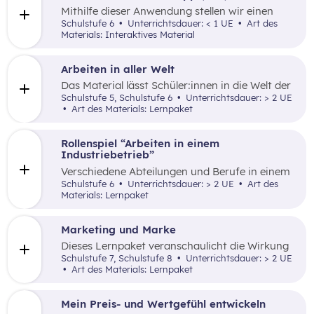
Mithilfe dieser Anwendung stellen wir einen
persönlichen Bezug zur Inflation her.
Schulstufe 6
Unterrichtsdauer: < 1 UE
Art des
Materials: Interaktives Material
Arbeiten in aller Welt
Das Material lässt Schüler:innen in die Welt der
Berufe eintauchen und regt an, sich mit
Schulstufe 5, Schulstufe 6
Unterrichtsdauer: > 2 UE
Arbeiten in aller Welt auseinanderzusetzen und
Art des Materials: Lernpaket
die eigenen Berufswünsch zu reflektieren.
Rollenspiel “Arbeiten in einem
Industriebetrieb”
Verschiedene Abteilungen und Berufe in einem
Betrieb werden im Rollenspiel erfahrbar
Schulstufe 6
Unterrichtsdauer: > 2 UE
Art des
gemacht.
Materials: Lernpaket
Marketing und Marke
Dieses Lernpaket veranschaulicht die Wirkung
von Marken und Marketing auf unser Leben.
Schulstufe 7, Schulstufe 8
Unterrichtsdauer: > 2 UE
Art des Materials: Lernpaket
Mein Preis- und Wertgefühl entwickeln