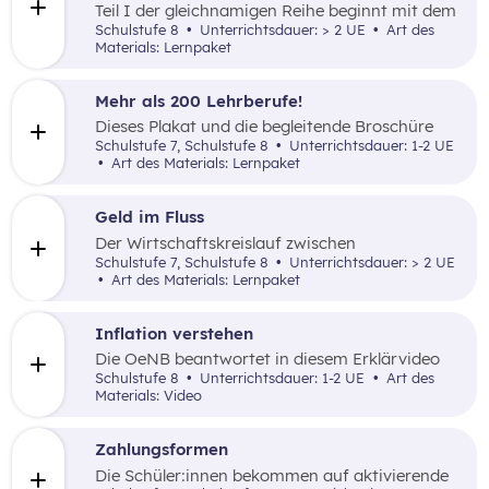
Teil I der gleichnamigen Reihe beginnt mit dem
Thema
Der Markt.
Schulstufe 8
Unterrichtsdauer: > 2 UE
Art des
Materials: Lernpaket
Mehr als 200 Lehrberufe!
Dieses Plakat und die begleitende Broschüre
laden zur spielerischen Auseinandersetzung mit
Schulstufe 7, Schulstufe 8
Unterrichtsdauer: 1-2 UE
dem Themenfeld Lehre ein.
Art des Materials: Lernpaket
Geld im Fluss
Der Wirtschaftskreislauf zwischen
Unternehmen und privaten Haushalten ist
Schulstufe 7, Schulstufe 8
Unterrichtsdauer: > 2 UE
Thema in diesem Lernpaket.
Art des Materials: Lernpaket
Inflation verstehen
Die OeNB beantwortet in diesem Erklärvideo
grundlegende Fragen zur Inflation.
Schulstufe 8
Unterrichtsdauer: 1-2 UE
Art des
Materials: Video
Zahlungsformen
Die Schüler:innen bekommen auf aktivierende