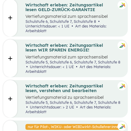
Wirtschaft erleben: Zeitungsartikel
lesen GELD-ZURÜCK-GARANTIE
Vertiefungsmaterial zum sprachsensibel
aufbereiteten Zeitungsartikel “Reich werden
Schulstufe 6, Schulstufe 7, Schulstufe 8
mit Geld-zurück-Garantie?”.
Unterrichtsdauer: < 1 UE
Art des Materials:
Arbeitsblatt
Wirtschaft erleben: Zeitungsartikel
lesen WIR SPAREN ENERGIE!
Vertiefungsmaterial zum sprachsensibel
aufbereiteten Zeitungsartikel “Wir sparen
Schulstufe 5, Schulstufe 6, Schulstufe 7, Schulstufe 8
Energie”.
Unterrichtsdauer: < 1 UE
Art des Materials:
Arbeitsblatt
Wirtschaft erleben: Zeitungsartikel
lesen, verstehen und bearbeiten
Vertiefungsmaterial zu sprachsensibel
aufbereiteten Zeitungsartikeln.
Schulstufe 5, Schulstufe 6, Schulstufe 7, Schulstufe 8
Unterrichtsdauer: > 2 UE
Art des Materials:
Arbeitsblatt
nur für Pilot-, WIKU- oder WIBIwirkt-Schullehrer:innen