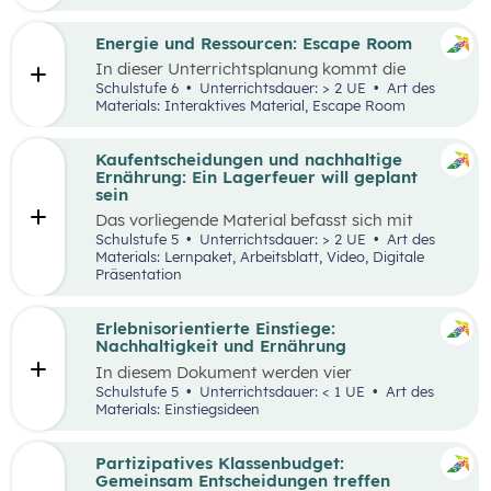
Engpässen in der Energieversorgung und von
Energiesparen gesprochen. Auch die Kosten für
Energie sind seit dem Ukrainekrieg ein
Energie und Ressourcen: Escape Room
omnipräsentes Thema.
In dieser Unterrichtsplanung kommt die
Methode „Escape Room“ zum Einsatz. Ziel ist
Schulstufe 6
Unterrichtsdauer: > 2 UE
Art des
es, Inhalte des Kompetenzbereichs
Materials: Interaktives Material, Escape Room
„Nachhaltiger Umgang mit Energie und
Ressourcen“ spielerisch zu wiederholen und
durch Kooperation bei der Teamarbeit
Kaufentscheidungen und nachhaltige
zwischenmenschliche Kompetenzen zu stärken
Ernährung: Ein Lagerfeuer will geplant
st
und sogenannte 21
Century Skills zu schulen.
sein
Das vorliegende Material befasst sich mit
Kaufentscheidungen, der Herkunft von
Schulstufe 5
Unterrichtsdauer: > 2 UE
Art des
Lebensmitteln, dem Bewusstsein für eine
Materials: Lernpaket, Arbeitsblatt, Video, Digitale
nachhaltige Ernährung sowie mit dem Umgang
Präsentation
mit Lebensmitteln. Das Unterrichtsszenario ist
rund um das
Video „Ein Lagerfeuer will geplant
sein“
aufgebaut. Mit zusätzlich bereitgestellten
Erlebnisorientierte Einstiege:
Materialien können die im Video
Nachhaltigkeit und Ernährung
angesprochenen Themenbereiche erarbeitet
In diesem Dokument werden vier
werden.
Einstiegsideen für den
Kompetenzbereich
Schulstufe 5
Unterrichtsdauer: < 1 UE
Art des
„Leben und Wirtschaften im Hinblick auf
Materials: Einstiegsideen
nachhaltige Ernährung“ präsentiert. Es handelt
sich immer um Vorschläge, die mit einem
Erlebnis für die Schüler:innen verbunden sind
Partizipatives Klassenbudget:
und wo auch außerschulische Lernorte
Gemeinsam Entscheidungen treffen