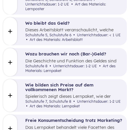
Berufsorientierung ein. Schüler:innen können
Unterrichtsdauer: 1-2 UE
Art des Materials:
auf dem Wimmelbild eine Vielzahl an
Lernposter
Berufsbilder suchen und benennen.
Wo bleibt das Geld?
Dieses Arbeitsblatt veranschaulicht, welche
fixen und variablen Kosten ein Haushalt zu
Schulstufe 5, Schulstufe 6
Unterrichtsdauer: < 1 UE
tragen hat.
Art des Materials: Arbeitsblatt
Wozu brauchen wir noch (Bar-)Geld?
Die Geschichte und Funktion des Geldes sind
Thema dieser Power-Point-Präsentation.
Schulstufe 8
Unterrichtsdauer: 1-2 UE
Art des
Materials: Lernpaket
Wie bilden sich Preise auf dem
vollkommenen Markt?
Spielerisch zeigt dieses Lernpaket, wie der
vollkommene Markt durch Angebot und
Schulstufe 7, Schulstufe 8
Unterrichtsdauer: 1-2 UE
Nachfrage funktioniert.
Art des Materials: Lernpaket
Freie Konsumentscheidung trotz Marketing?
Das Lernpaket behandelt viele Facetten des