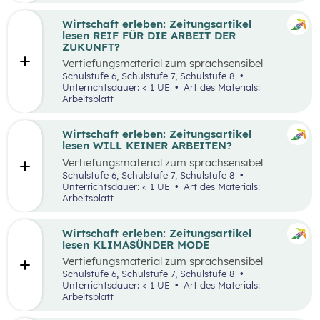
Wirtschaft erleben: Zeitungsartikel
lesen REIF FÜR DIE ARBEIT DER
ZUKUNFT?
Vertiefungsmaterial zum sprachsensibel
aufbereiteten Zeitungsartikel “Reif für die
Schulstufe 6, Schulstufe 7, Schulstufe 8
Arbeit der Zukunft?”.
Unterrichtsdauer: < 1 UE
Art des Materials:
Arbeitsblatt
Wirtschaft erleben: Zeitungsartikel
lesen WILL KEINER ARBEITEN?
Vertiefungsmaterial zum sprachsensibel
aufbereiteten Zeitungsartikel “Will keiner
Schulstufe 6, Schulstufe 7, Schulstufe 8
arbeiten?”.
Unterrichtsdauer: < 1 UE
Art des Materials:
Arbeitsblatt
Wirtschaft erleben: Zeitungsartikel
lesen KLIMASÜNDER MODE
Vertiefungsmaterial zum sprachsensibel
aufbereiteten Zeitungsartikel “Klimasünder
Schulstufe 6, Schulstufe 7, Schulstufe 8
Mode”.
Unterrichtsdauer: < 1 UE
Art des Materials:
Arbeitsblatt