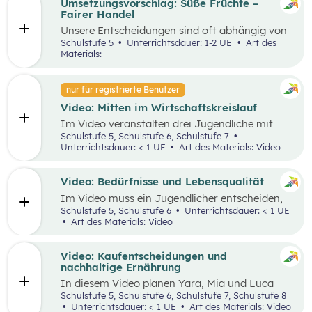
Zusammenhang zwischen Geld und einem
Umsetzungsvorschlag: Süße Früchte –
guten Leben bewerten.
Fairer Handel
Unsere Entscheidungen sind oft abhängig von
Entscheidungen, die andere Menschen davor
Schulstufe 5
Unterrichtsdauer: 1-2 UE
Art des
getroffen haben. Wenn wir zum Beispiel
Materials:
einkaufen gehen, können wir nur Waren
kaufen, die auch Unternehmen vorher
produziert haben, Händler:innen eingekauft
nur für registrierte Benutzer
haben und uns eben jetzt zum Verkauf
Video: Mitten im Wirtschaftskreislauf
angeboten werden. Am Beispiel der Banane
wird vereinfacht nachvollziehbar, wie weltweite
Im Video veranstalten drei Jugendliche mit
Handelsbeziehungen funktionieren (können)
gebrauchten Gegenständen einen Flohmarkt.
Schulstufe 5, Schulstufe 6, Schulstufe 7
und welche Einflussmöglichkeiten
Im Anschluss geben sie einen Teil des Geldes
Unterrichtsdauer: < 1 UE
Art des Materials: Video
Konsument:innen haben.
wieder aus. Davon ausgehend wird der
Wirtschaftskreislauf und die Geld- und
Warenströme zwischen den einzelnen
Video: Bedürfnisse und Lebensqualität
Akteur:innen anhand eines lebensnahen
Im Video muss ein Jugendlicher entscheiden,
Beispiels erarbeitet.
ob er sich mit seinem ersparten Geld eine
Schulstufe 5, Schulstufe 6
Unterrichtsdauer: < 1 UE
Spielkonsole oder ein neues Fahrrad kaufen soll.
Art des Materials: Video
Das Lernmaterial zum Video befindet sich
hier
.
Anschließend werden die Schüler:innen dazu
aufgefordert, ihre eigenen Bedürfnisse zu
formulieren und zu reflektieren.
Video: Kaufentscheidungen und
nachhaltige Ernährung
Das Lernmaterial zum Video befindet sich
hier
.
In diesem Video planen Yara, Mia und Luca
Das Unterrichtsszenario ist rund um das Video
einen gemeinsamen Ausflug. Bei der
Schulstufe 5, Schulstufe 6, Schulstufe 7, Schulstufe 8
Bedürfnisse und Lebensqualität aufgebaut. Mit
Vorbereitung stellen sich jedoch viele Fragen
Unterrichtsdauer: < 1 UE
Art des Materials: Video
zusätzlich bereitgestellten Materialien können