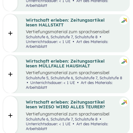
bremst Welthandel”.
Unterrichtsdauer: < 1 UE
Art des Materials:
Arbeitsblatt
Wirtschaft erleben: Zeitungsartikel
lesen HALLSTATT
Vertiefungsmaterial zum sprachsensibel
aufbereiteten Zeitungsartikel “Hallstatt geht
Schulstufe 6, Schulstufe 7, Schulstufe 8
über, Hallstätter gehen unter”.
Unterrichtsdauer: < 1 UE
Art des Materials:
Arbeitsblatt
Wirtschaft erleben: Zeitungsartikel
lesen MÜLLFALLE HAUSHALT
Vertiefungsmaterial zum sprachsensibel
aufbereiteten Zeitungsartikel “Müllfalle
Schulstufe 5, Schulstufe 6, Schulstufe 7, Schulstufe 8
Haushalt”.
Unterrichtsdauer: < 1 UE
Art des Materials:
Arbeitsblatt
Wirtschaft erleben: Zeitungsartikel
lesen WIESO WIRD ALLES TEURER?
Vertiefungsmaterial zum sprachsensibel
aufbereiteten Zeitungsartikel “Wieso wird alles
Schulstufe 6, Schulstufe 7, Schulstufe 8
teurer?”.
Unterrichtsdauer: < 1 UE
Art des Materials:
Arbeitsblatt