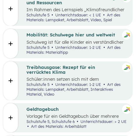
und Ressourcen
Im Rahmen des Lernspiels „Klimafreundlicher
Teller“ lernen die Schüler:innen
Schulstufe 5
Unterrichtsdauer: < 1 UE
Art des
klimafreundlichere und klimaschädlichere
Materials: Lernpaket, Arbeitsblatt, Video, Spiel
Lebensmittel (gemessen am Wasser- und CO2-
Verbrauch) sowie mögliche Gründe für einen
hohen Ressourcenverbrauch kennen.
Mobilität: Schulwege hier und weltweit
Schulweg ist für alle Kinder ein verständlicher
Begriff und eine weltweite Gemeinsamkeit.
Schulstufe 5
Unterrichtsdauer: 1-2 UE
Art des
Doch der Weg ist durch die Lage der Schule und
Materials: Materialtipp
die Infrastruktur beeinflusst, sodass Schulwege
sehr unterschiedlich aussehen können.
Treibhausgase: Rezept für ein
verrücktes Klima
Schüler:innen
setzen sich mit dem
menschengemachten und natürlichen
Schulstufe 5
Unterrichtsdauer: 1-2 UE
Art des
Treibhauseffekt sowie daraus resultierenden
Materials: Lernpaket, Arbeitsblatt, Interaktives
Folgen in unterschiedlichen Lebens- und
Material, Video
Wirtschaftsbereichen auseinander. Außerdem
reflektieren sie die eigene Rolle in der Mensch-
Umwelt-Beziehung
und
erarbeiten in einem
Geldtagebuch
Kopfstand-Brainstorming individuelle und
Vorlage für ein Geldtagebuch über mehrere
kollektive Handlungsoptionen zur
Wochen im Excel Format
Schulstufe 5, Schulstufe 6
Unterrichtsdauer: > 2 UE
Klimawandelanpassung
.
Art des Materials: Arbeitsblatt