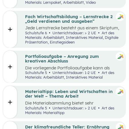
Menschheit. Weltweit gibt es rund 5.000
Materials: Lernpaket, Arbeitsblatt, Video
essbare Sorten. Daher kann sich die
Kartoffelpflanze gut an regionale Bedingungen
anpassen. Die Unterrichtsmaterialien
Fach Wirtschaftsbildung – Lernstrecke 2
behandeln einerseits gesellschaftliche sowie
„Geld verdienen und ausgeben“
naturräumliche Bedingungen der
Jede Lernstrecke besteht aus einem Skriptum,
landwirtschaftlichen Produktion. Wesentliche
welches dazu dient einen Überblick über die
Schulstufe 6
Unterrichtsdauer: > 2 UE
Art des
Charakteristika der räumlichen Umwelt werden
jeweilige Lernstrecke zu erhalten. Mit
Materials: Arbeitsblatt, Interaktives Material, Digitale
am Fallbeispiel Kartoffel erhoben und
dem eigenen Unterrichtsgegenstand
Präsentation, Einstiegsideen
beschrieben.
Wirtschaftsbildung erwerben Schüler:innen das
Wissen und entwickeln Fähigkeiten,
Einstellungen und Verhaltensbereitschaften, die
Portfolioaufgabe – Anregung zum
sie in ökonomisch geprägten Lebenssituationen
kreativen Abschluss
benötigen. Diese sollen ihnen dabei helfen,
Die vorliegende Portfolioaufgabe kann als
ökonomische Herausforderungen, Aufgaben
Abschluss des Kompetenzbereichs „Leben und
Schulstufe 5
Unterrichtsdauer: 1-2 UE
Art des
und Problemstellungen erkennen, analysieren,
Wirtschaften im Hinblick auf nachhaltige
Materials: Arbeitsblatt, Interaktives Material
beurteilen und erfolgreich bewältigen zu
Ernährung“ dienen.
können.
Materialtipp: Leben und Wirtschaften in
der Welt – Thema Arbeit
Die Materialsammlung bietet sehr
unterschiedliche Aspekte in Bezug auf das
Schulstufe 5
Unterrichtsdauer: > 2 UE
Art des
Thema Arbeit für den Unterricht.
Materials: Materialtipp
Der klimafreundliche Teller: Ernährung