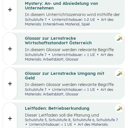
Mystery: An- und Absiedelung von
Unternehmen
In diesem Unterrichtsszenario wird mithilfe der
Methode Mystery das Thema „Ansiedelung von
Schulstufe 7
Unterrichtsdauer: 1-2 UE
Art des
Unternehmen“ vertiefend behandelt. Im
Materials: Interaktives Material, Spiel
Rahmen des Mystery-Spiels finden
Schüler:innen in Kleingruppen die Lösung zu
einer komplexen Fragestellung an der
Glossar zur Lernstrecke
Schnittstelle von Gesellschaft, Wirtschaft und
Wirtschaftsstandort Österreich
Umwelt.
In diesem Glossar werden relevante Begriffe
zum Thema „Wirtschaftsstandort Österreich“
Schulstufe 7
Unterrichtsdauer: < 1 UE
Art des
erklärt. Zusätzlich gibt es Arbeitsblätter zu
Materials: Arbeitsblatt, Glossar
ausgewählten Begriffen.
Glossar zur Lernstrecke Umgang mit
Geld
In diesem Glossar werden relevante Begriffe
zum Thema „Geld“ erklärt. Zusätzlich gibt es
Schulstufe 7
Unterrichtsdauer: < 1 UE
Art des
Arbeitsblätter zu ausgewählten Begriffen.
Materials: Arbeitsblatt, Glossar
Leitfaden: Betriebserkundung
Dieser Leitfaden soll die Planung und
Durchführung von Betriebserkundungen
Schulstufe 5, Schulstufe 8, Schulstufe 6, Schulstufe 7
erleichtern. Im Zuge dieses Leitfadens werden
Unterrichtsdauer: < 1 UE
Art des Materials: