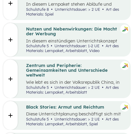
miteinbezogen werden.
In diesem Lernpaket stehen Abläufe und
Methoden im Vordergrund, die den
Schulstufe 8
Unterrichtsdauer: > 2 UE
Art des
Schüler:innen helfen sollen, das WIR vor das
Materials: Spiel
ICH zu stellen. Spielerisch erleben die
Schüler:innen als Mobilitäts- und
Ernährungsrat, wie sich Kaufentscheidungen
Nutzen und Nebenwirkungen: Die Macht
auf Umwelt, Gesundheit und das Miteinander
der Werbung
auswirken.
In diesem einstündigen Unterrichtskonzept
lernen die Schüler:innen den Nutzen sowie die
Schulstufe 5
Unterrichtsdauer: 1-2 UE
Art des
Vor- und Nachteile von Werbung kennen.
Materials: Lernpaket, Arbeitsblatt, Video
Zentrum und Peripherie:
Gemeinsamkeiten und Unterschiede
weltweit
Wie lebt es sich in der Volksrepublik China, in
Grönland oder in den österreichischen Alpen?
Schulstufe 5
Unterrichtsdauer: > 2 UE
Art des
Welche Gemeinsamkeiten und Unterschiede
Materials: Lernpaket, Arbeitsblatt
gibt es? Menschen weltweit haben die gleichen
Grundbedürfnisse und oft sehr ähnliche
Wünsche. Sie arbeiten in der Regel, sind an
Black Stories: Armut und Reichtum
bestimmten Orten wohnhaft und müssen
Diese Unterrichtplanung beschäftigt sich mit
gleichzeitig mobil sein. Wie diese
dem umfassenden Themenbereich Armut.
Schulstufe 5
Unterrichtsdauer: > 2 UE
Art des
Lebensbereiche konkret ausgestaltet sind und
Methodisch stehen die
Black Stories
– kurze
Materials: Lernpaket, Arbeitsblatt, Spiel
welche Anforderungen sich ergeben, hängt
Geschichten, die sich mit unterschiedlichen
wesentlich von der Region ab, in der die
Ausprägungen von Armut und Reichtum