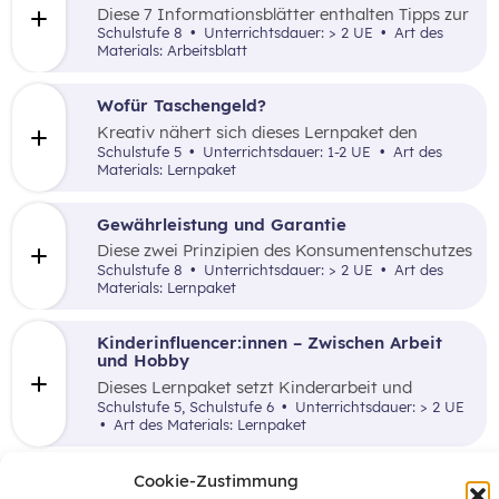
Diese 7 Informationsblätter enthalten Tipps zur
Finanzplanung und Ideen zur praktischen
Schulstufe 8
Unterrichtsdauer: > 2 UE
Art des
Anwendung im Unterricht.
Materials: Arbeitsblatt
Wofür Taschengeld?
Kreativ nähert sich dieses Lernpaket den
Themen Sparen und Konsum.
Schulstufe 5
Unterrichtsdauer: 1-2 UE
Art des
Materials: Lernpaket
Gewährleistung und Garantie
Diese zwei Prinzipien des Konsumentenschutzes
stehen hier im Mittelpunkt.
Schulstufe 8
Unterrichtsdauer: > 2 UE
Art des
Materials: Lernpaket
Kinderinfluencer:innen – Zwischen Arbeit
und Hobby
Dieses Lernpaket setzt Kinderarbeit und
aktuelle Marketingstrategien miteinander in
Schulstufe 5, Schulstufe 6
Unterrichtsdauer: > 2 UE
Zusammenhang.
Art des Materials: Lernpaket
Interessenvertretungen und
Cookie-Zustimmung
Sozialpartnerschaft