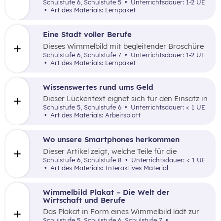
und progressive Art und Weise die wichtigsten
Schulstufe 6, Schulstufe 5
Unterrichtsdauer: 1-2 UE
bzw. “klassischen” Zahlungsformen (Bargeld,
Art des Materials: Lernpaket
Überweisung, Dauerauftrag, Einzugsauftrag,
Online-Banking) vermittelt.
Eine Stadt voller Berufe
Dieses Wimmelbild mit begleitender Broschüre
lädt zur spielerischen Auseinandersetzung mit
Schulstufe 6, Schulstufe 7
Unterrichtsdauer: 1-2 UE
den Themenfeldern Lehrberuf und
Art des Materials: Lernpaket
Wirtschaftssektoren ein.
Wissenswertes rund ums Geld
Dieser Lückentext eignet sich für den Einsatz in
der Volksschule und der Unterstufe.
Schulstufe 5, Schulstufe 6
Unterrichtsdauer: < 1 UE
Art des Materials: Arbeitsblatt
Wo unsere Smartphones herkommen
Dieser Artikel zeigt, welche Teile für die
Produktion eines Smartphones benötigt
Schulstufe 6, Schulstufe 8
Unterrichtsdauer: < 1 UE
werden, welche Firmen sie bauen und wo die
Art des Materials: Interaktives Material
Handys produziert werden.
Wimmelbild Plakat – Die Welt der
Wirtschaft und Berufe
Das Plakat in Form eines Wimmelbild lädt zur
Auseinandersetzung mit dem Themenfeld
Schulstufe 5, Schulstufe 6, Schulstufe 7