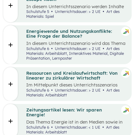
Tätigkeiten im Haushalt aufzeichnen und deren
In diesem Unterrichtsszenario werden Inhalte
Verteilung reflektieren.
des
Kompetenzbereichs
„Leben und
Schulstufe 5
Unterrichtsdauer: > 2 UE
Art des
Wirtschaften im eigenen Umfeld“ spielerisch
Materials: Spiel
wiederholt. Dabei kommt die Methode „Escape
Room“ zum Einsatz. Ziel ist es, durch
Kooperation bei der Teamarbeit
Energiewende und Nutzungskonflikte:
zwischenmenschliche Kompetenzen zu stärken
Eine Frage der Balance?
st
und sogenannte 21
Century Skills zu schulen.
In diesem Unterrichtsszenario wird das Thema
Energiewende und damit einhergehende
Schulstufe 6
Unterrichtsdauer: > 2 UE
Art des
Nutzungskonflikte behandelt. Methodisch wird
Materials: Arbeitsblatt, Interaktives Material, Digitale
zuerst mit einem Wimmelbild gearbeitet, auf
Präsentation, Lernposter
dem unterschiedliche Szenen und Darstellungen
zu Energie, Ressourcen und damit
einhergehender Konflikte zu finden sind.
Ressourcen und Kreislaufwirtschaft: Von
linearer zu zirkulärer Wirtschaft
Im Mittelpunkt dieses Unterrichtsszenarios
steht ein sprachsensibel aufbereiteter Text zum
Schulstufe 6
Unterrichtsdauer: > 2 UE
Art des
Thema verantwortungsvoller Umgang mit
Materials: Arbeitsblatt
Ressourcen. Anhand eines Fahrrads werden die
Fragen nach dem „Wo?“, „Woher?“ und
„Wohin?“ gestellt und die Konzepte „lineares
Zeitungsartikel lesen: Wir sparen
Wirtschaften” und „Kreislaufwirtschaft”
Energie!
erarbeitet.
Das Thema Energie ist in den Medien sowie in
täglichen Gesprächen allgegenwärtig. Dabei
Schulstufe 6
Unterrichtsdauer: < 1 UE
Art des
wird oft von hohem Energieverbrauch, von
Materials: Arbeitsblatt