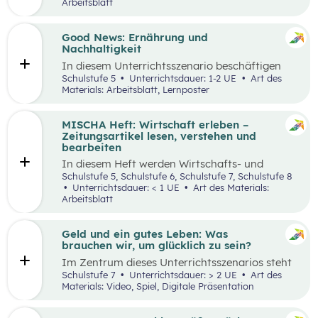
Leitfragen zu folgenden Schwerpunkten
Arbeitsblatt
präsentiert: berufsorientierte, technische,
wirtschaftliche und ökologische
Betriebserkundung.
Good News: Ernährung und
Nachhaltigkeit
In diesem Unterrichtsszenario beschäftigen
sich die Schüler:innen mit positiven
Schulstufe 5
Unterrichtsdauer: 1-2 UE
Art des
Nachrichten und Beispielen aus dem
Materials: Arbeitsblatt, Lernposter
Themenbereich „Ernährung und
Nachhaltigkeit“. Das Ziel dabei ist es,
Handlungsoptionen für den Alltag offenzulegen,
MISCHA Heft: Wirtschaft erleben –
zu diskutieren und in einer abschließenden
Zeitungsartikel lesen, verstehen und
Portfolioaufgabe kreativ zu bearbeiten.
bearbeiten
In diesem Heft werden Wirtschafts- und
Lesekompetenz miteinander verknüpft.
Schulstufe 5, Schulstufe 6, Schulstufe 7, Schulstufe 8
Unterrichtsdauer: < 1 UE
Art des Materials:
Arbeitsblatt
Geld und ein gutes Leben: Was
brauchen wir, um glücklich zu sein?
Im Zentrum dieses Unterrichtsszenarios steht
das Planspiel „Nervus Rerum“, welches den
Schulstufe 7
Unterrichtsdauer: > 2 UE
Art des
finanziellen Spielraum als Faktor für ein gutes
Materials: Video, Spiel, Digitale Präsentation
Leben thematisiert. Jugendliche sind oftmals
mit Aussagen konfrontiert, die den