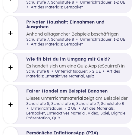
Marketings und Konsumverhaltens von Social
Schulstufe 7, Schulstufe 8
Unterrichtsdauer: 1-2 UE
Media bis zum
AIDA-Modell.
Art des Materials: Lernpaket
Privater Haushalt: Einnahmen und
Ausgaben
Anhand alltagsnaher Beispiele beschäftigen
sich die Schüler:innen mit den Einnahmen und
Schulstufe 7, Schulstufe 8
Unterrichtsdauer: 1-2 UE
Ausgaben privater Haushalte.
Art des Materials: Lernpaket
Wie fit bist du im Umgang mit Geld?
Es handelt sich um eine Quiz-App (eSquirrel) in
der Fragen zum Thema Geld, Schulden, Konto
Schulstufe 8
Unterrichtsdauer: > 2 UE
Art des
usw. gestellt werden.
Materials: Interaktives Material, Quiz
Fairer Handel am Beispiel Bananen
Dieses Unterrichtsmaterial zeigt am Beispiel der
Banane, warum es den fairen Handel braucht
Schulstufe 5, Schulstufe 6, Schulstufe 7, Schulstufe 8
und wie dieser funktioniert.
Unterrichtsdauer: > 2 UE
Art des Materials:
Lernpaket, Interaktives Material, Video, Spiel, Digitale
Präsentation, Quiz
Persönliche InflationsApp (PIA)