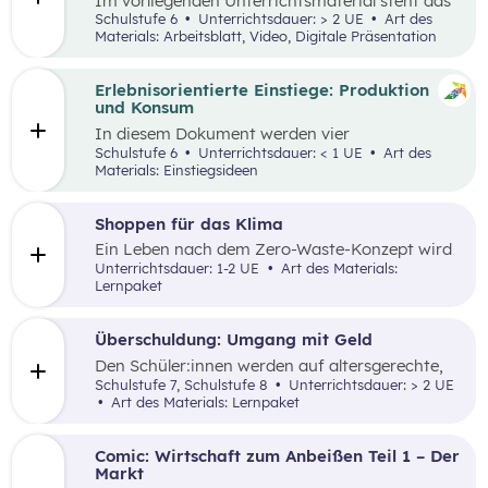
Im vorliegenden Unterrichtsmaterial steht das
selbstgesteuerte Lernen im Vordergrund. Es
Schulstufe 6
Unterrichtsdauer: > 2 UE
Art des
werden Inhalte vom Rohstoffabbau über die
Materials: Arbeitsblatt, Video, Digitale Präsentation
Produktion, den Transport, den Handel bis hin
zum Konsum erarbeitet.
Erlebnisorientierte Einstiege: Produktion
und Konsum
In diesem Dokument werden vier
Einstiegsideen für den Kompetenzbereich
Schulstufe 6
Unterrichtsdauer: < 1 UE
Art des
„Vernetztes Wirtschaften zwischen Produktion
Materials: Einstiegsideen
und Konsum“ präsentiert.
Shoppen für das Klima
Ein Leben nach dem Zero-Waste-Konzept wird
in dieser Unterrichtseinheit vorgestellt und
Unterrichtsdauer: 1-2 UE
Art des Materials:
diskutiert.
Lernpaket
Überschuldung: Umgang mit Geld
Den Schüler:innen werden auf altersgerechte,
aktivierende sowie anschauliche Art und Weise
Schulstufe 7, Schulstufe 8
Unterrichtsdauer: > 2 UE
Handlungsgrundlagen vermittelt, die für einen
Art des Materials: Lernpaket
sorgsamen und verantwortungsbewussten
Umgang mit Geld entscheidend sind.
Comic: Wirtschaft zum Anbeißen Teil 1 – Der
Markt