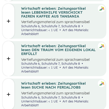
Wirtschaft erleben: Zeitungsartikel
lesen LEBENSHILFE VERSCHICKT
FAIREN KAFFEE AUS TANSANIA
Vertiefungsmaterial zum sprachsensibel
aufbereiteten Zeitungsartikel “Lebenshilfe
Schulstufe 6, Schulstufe 7, Schulstufe 8
verschickt fairen Kaffee aus Tansania”.
Unterrichtsdauer: < 1 UE
Art des Materials:
Arbeitsblatt
Wirtschaft erleben: Zeitungsartikel
lesen DEN TRAUM VOM EIGENEN LOKAL
ERFÜLLT
Vertiefungsmaterial zum sprachsensibel
aufbereiteten Zeitungsartikel “Den Traum vom
Schulstufe 6, Schulstufe 7, Schulstufe 8
eigenen Lokal erfüllt”.
Unterrichtsdauer: < 1 UE
Art des Materials:
Arbeitsblatt
Wirtschaft erleben: Zeitungsartikel
lesen SUCHE NACH FERIALJOBS
Vertiefungsmaterial zum sprachsensibel
aufbereiteten Zeitungsartikel “Spannende
Schulstufe 6, Schulstufe 7, Schulstufe 8
Suche nach Ferialjobs”.
Unterrichtsdauer: < 1 UE
Art des Materials:
Arbeitsblatt