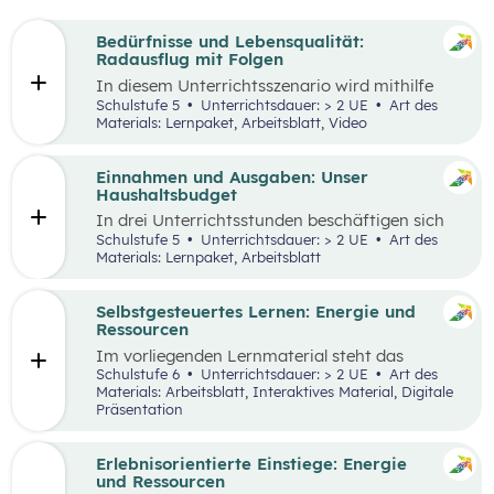
Bedürfnisse und Lebensqualität:
Radausflug mit Folgen
In diesem Unterrichtsszenario wird mithilfe
eines Kurzvideos und zusätzlichem Material der
Schulstufe 5
Unterrichtsdauer: > 2 UE
Art des
Fokus auf finanzielle Entscheidungen und
Materials: Lernpaket, Arbeitsblatt, Video
Bedürfnisse gelegt. Kinder und Jugendliche
stehen oftmals bereits vor finanziellen
Entscheidungen. Dabei gilt es, Bedürfnisse und
Einnahmen und Ausgaben: Unser
Prioritäten, aber auch die eigenen finanziellen
Haushaltsbudget
Möglichkeiten zu berücksichtigen. Oft möchte
In drei Unterrichtsstunden beschäftigen sich
man mehr haben, als man sich leisten kann und
die Schüler:innen mit den Einnahmen und
Schulstufe 5
Unterrichtsdauer: > 2 UE
Art des
muss aufgrund der Knappheit auf etwas
Ausgaben von Haushalten.
Materials: Lernpaket, Arbeitsblatt
verzichten. Konsum ist jedoch nicht die einzige
Möglichkeit der Bedürfnisbefriedigung.
Selbstgesteuertes Lernen: Energie und
Ressourcen
Im vorliegenden Lernmaterial steht das
selbstgesteuerte Lernen im Vordergrund. Es
Schulstufe 6
Unterrichtsdauer: > 2 UE
Art des
werden die wesentlichen Ressourcen und
Materials: Arbeitsblatt, Interaktives Material, Digitale
Energieträger für die Wirtschaft und unser
Präsentation
Alltagsleben und ihre Bedeutung für die Umwelt
und den Klimawandel beleuchtet.
Erlebnisorientierte Einstiege: Energie
und Ressourcen