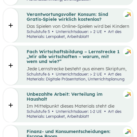
Thinking-Prozess
,
Preis berechnen
,
Verkaufsstand vorbereiten
… wird alles genau
beschrieben. Tipps und Tricks rund um den
Verantwortungsvoller Konsum: Sind
Markt-Tag selbst, sowie ein Vorschlag, wie das
Gratis-Spiele wirklich kostenlos?
Erlebnis gefeiert und präsentiert werden kann,
Das Spielen von Online-Spielen wird bei Kindern
sind ebenfalls enthalten.
und Jugendlichen immer beliebter. Während
Schulstufe 5
Unterrichtsdauer: > 2 UE
Art des
Spielen viele Vorteile mit sich bringt, ist es
Materials: Lernpaket, Arbeitsblatt
dennoch wichtig, Schüler:innen möglichst früh
auf potenzielle Gefahren und Risiken
aufmerksam zu machen. Das vorliegende Lehr-
Fach Wirtschaftsbildung – Lernstrecke 1
und Lernmaterial setzt sich aus zwei
„Wir alle wirtschaften – warum, mit
aufeinander aufbauenden Teilen zusammen, die
wem und wie?“
jeweils in ein bis zwei Unterrichtseinheiten
Jede Lernstrecke besteht aus einem Skriptum,
abgehandelt werden können.
welches dazu dient einen Überblick über die
Schulstufe 6
Unterrichtsdauer: > 2 UE
Art des
jeweilige Lernstrecke zu erhalten. Mit
Materials: Digitale Präsentation, Unterrichtsplanung
dem eigenen Unterrichtsgegenstand
Wirtschaftsbildung erwerben Schüler:innen das
Wissen und entwickeln Fähigkeiten,
Unbezahlte Arbeit: Verteilung im
Einstellungen und Verhaltensbereitschaften, die
Haushalt
sie in ökonomisch geprägten Lebenssituationen
Im Mittelpunkt dieses Materials steht die
benötigen. Diese sollen ihnen dabei helfen,
Auseinandersetzung mit (unbezahlter) Arbeit
Schulstufe 5
Unterrichtsdauer: 1-2 UE
Art des
ökonomische Herausforderungen, Aufgaben
und deren Verteilung. Der Schwerpunkt liegt
Materials: Lernpaket, Arbeitsblatt
und Problemstellungen erkennen, analysieren,
dabei auf theatralen und kreativen Methoden,
beurteilen und erfolgreich bewältigen zu
sowie dem Arbeiten mit Statistiken. Mit
können.
Beispielen wird an die Lebenswelt der
Finanz- und Konsumentscheidungen:
Schüler:innen angeknüpft, die selbst unbezahlte
Escape Room