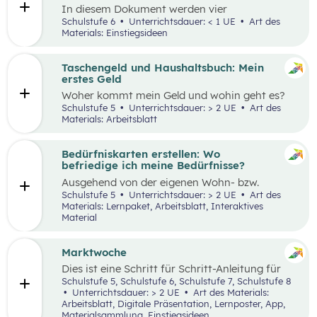
In diesem Dokument werden vier
Einstiegsideen für den Kompetenzbereich
Schulstufe 6
Unterrichtsdauer: < 1 UE
Art des
„Nachhaltiger Umgang mit Energie und
Materials: Einstiegsideen
Ressourcen“ präsentiert.
Taschengeld und Haushaltsbuch: Mein
erstes Geld
Woher kommt mein Geld und wohin geht es?
Was ist ein Haushaltsbuch und wofür brauche
Schulstufe 5
Unterrichtsdauer: > 2 UE
Art des
ich es? Geld ist im Alltag vieler Mensch präsent
Materials: Arbeitsblatt
und begleitet uns unser ganzes Leben lang. In
zwei Unterrichtseinheiten sollen die
Schüler:innen an das Thema Geld herangeführt
Bedürfniskarten erstellen: Wo
werden.
befriedige ich meine Bedürfnisse?
Ausgehend von der eigenen Wohn- bzw.
Schulortgemeinde sollen die Schüler:innen ihre
Schulstufe 5
Unterrichtsdauer: > 2 UE
Art des
Umgebung analysieren und eine eigene
Materials: Lernpaket, Arbeitsblatt, Interaktives
Bedürfniskarte (mit Scribble Maps) erstellen
Material
und so die im Mittelpunkt stehende
Fragestellung beantworten können: „Wo
befriedige ich meine Bedürfnisse?“ Der Fokus
Marktwoche
liegt hierbei vor allem auf der
Dies ist eine Schritt für Schritt-Anleitung für
Bedürfnisbefriedigung durch Unternehmen.
Lehrer:innen, die mit Jugendlichen ein echtes
Schulstufe 5, Schulstufe 6, Schulstufe 7, Schulstufe 8
Verkaufserlebnis organisieren wollen: Vom
Unterrichtsdauer: > 2 UE
Art des Materials:
Einstieg
(Was haben Jugendliche erfunden?)
Arbeitsblatt, Digitale Präsentation, Lernposter, App,
über
Ziele setzen
bis hin zum gesamten
Design
Materialsammlung, Einstiegsideen