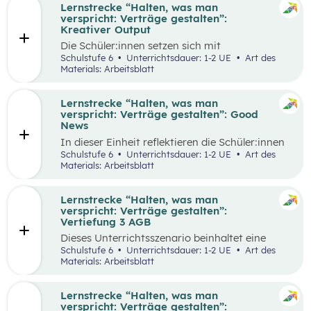
Lernstrecke “Halten, was man
verspricht: Verträge gestalten”:
Kreativer Output
Die Schüler:innen setzen sich mit
selbstgewählten Aspekten der
Schulstufe 6
Unterrichtsdauer: 1-2 UE
Art des
Vertragsgestaltung auseinander und drehen
Materials: Arbeitsblatt
dazu einen Kurzfilm.
Lernstrecke “Halten, was man
verspricht: Verträge gestalten”: Good
News
In dieser Einheit reflektieren die Schüler:innen
die Inhalte der Lernstrecke “Halten, was man
Schulstufe 6
Unterrichtsdauer: 1-2 UE
Art des
verspricht – Verträge gestalten”.
Materials: Arbeitsblatt
Lernstrecke “Halten, was man
verspricht: Verträge gestalten”:
Vertiefung 3 AGB
Dieses Unterrichtsszenario beinhaltet eine
Gruppenarbeit, bei der sich die Schüler:innen
Schulstufe 6
Unterrichtsdauer: 1-2 UE
Art des
mit Ausschnitten aus den AGBs von Zalando
Materials: Arbeitsblatt
auseinandersetzen.
Lernstrecke “Halten, was man
verspricht: Verträge gestalten”: