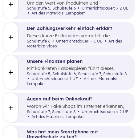
Um den Wert von Produkten und
Dienstleistungen dreht es sich in diesem
Schulstufe 5, Schulstufe 6
Unterrichtsdauer: > 2 UE
Lernpaket.
Art des Materials: Lernpaket
Der Zahlungsverkehr einfach erklärt
Dieses kurze Erklärvideo vermittelt die
klassischen Methoden des Zahlens.
Schulstufe 6
Unterrichtsdauer: < 1 UE
Art des
Materials: Video
Unsere Finanzen planen
Mit konkreten Fallbeispielen führt dieses
Lernpaket in das Thema Finanzplanung ein.
Schulstufe 5, Schulstufe 6, Schulstufe 7, Schulstufe 8
Unterrichtsdauer: < 1 UE
Art des Materials:
Lernpaket
Augen auf beim Onlinekauf!
Woran wir Fake Shops im Internet erkennen,
welche Vor- und Nachteile Onlineshopping mit
Schulstufe 7, Schulstufe 8
Unterrichtsdauer: > 2 UE
sich bringt und wie Datenschutz funktioniert,
Art des Materials: Lernpaket
zeigt dieses Lernpaket.
Was hat mein Smartphone mit
Umweltschutz zu tun?