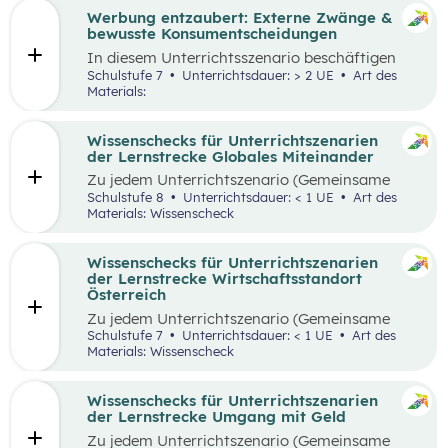
Werbung entzaubert: Externe Zwänge &
bewusste Konsumentscheidungen
In diesem Unterrichtsszenario beschäftigen
sich die Schüler:innen mit den Themen
Schulstufe 7
Unterrichtsdauer: > 2 UE
Art des
„Werbung“ und „Konsumentscheidungen“. Zu
Materials:
Beginn des Materials steht ein Video von
die_chefredaktion
über Influencer:innen im
Zentrum. Davon ausgehend werden
Wissenschecks für Unterrichtszenarien
unterschiedliche externe Zwänge sowie Vor-
der Lernstrecke Globales Miteinander
und Nachteile von Werbungen erarbeitet.
Zu jedem
Unterrichtszenario (Gemeinsame
Vertiefung) wie
z.B.:
Globalisierung und ich,
Schulstufe 8
Unterrichtsdauer: < 1 UE
Art des
Unternehmen und Nachhaltigkeit, etc.
gibt es
Materials: Wissenscheck
einen
Wissenscheck
(
ohne Login einfach im
Browser deines Laptops oder Mobilgeräts
)
: Um
das Wissen eurer
Schüler:innen
überprüfen zu
Wissenschecks für Unterrichtszenarien
können, findet ihr hier zu jedem Lernmaterial
der Lernstrecke Wirtschaftsstandort
ein
en
digitale
n Wissenscheck. Einfach
via Link
Österreich
oder QR-Code aufrufen und loslegen!
Zu jedem Unterrichtszenario (Gemeinsame
Vertiefung) wie z.B.: Umweltschutz,
Schulstufe 7
Unterrichtsdauer: < 1 UE
Art des
Preisbildung, Innovation etc. (ohne Login
Materials: Wissenscheck
einfach im Browser deines Laptops oder
Mobilgeräts): Um das Wissen eurer
Schüler:innen überprüfen zu können, findet ihr
Wissenschecks für Unterrichtszenarien
hier zu jedem Lernmaterial einen digitalen
der Lernstrecke Umgang mit Geld
Wissenscheck. Einfach via Link oder QR-Code
Zu jedem
Unterrichtszenario (Gemeinsame
aufrufen und loslegen!