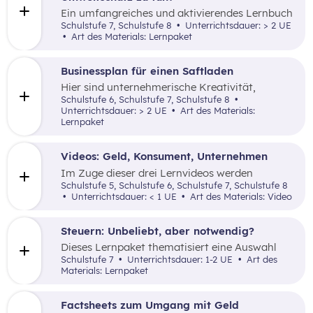
Ein umfangreiches und aktivierendes Lernbuch
vermittelt schüler:innengerecht die komplexen
Schulstufe 7, Schulstufe 8
Unterrichtsdauer: > 2 UE
Zusammenhänge zwischen Smartphone-
Art des Materials: Lernpaket
Nutzung und Umweltschutz sowie
Nachhaltigkeit.
Businessplan für einen Saftladen
Hier sind unternehmerische Kreativität,
gründliche Planung und Aktivität gefordert.
Schulstufe 6, Schulstufe 7, Schulstufe 8
Unterrichtsdauer: > 2 UE
Art des Materials:
Lernpaket
Videos: Geld, Konsument, Unternehmen
Im Zuge dieser drei Lernvideos werden
Schüler:innen die Themen Geld, Konsum und
Schulstufe 5, Schulstufe 6, Schulstufe 7, Schulstufe 8
Unternehmertum nähergebracht.
Unterrichtsdauer: < 1 UE
Art des Materials: Video
Steuern: Unbeliebt, aber notwendig?
Dieses Lernpaket thematisiert eine Auswahl
wichtiger Steuern und beleuchtet, wie
Schulstufe 7
Unterrichtsdauer: 1-2 UE
Art des
vielschichtig wir schon früh in den
Materials: Lernpaket
Wirtschaftskreislauf eingebunden sind.
Factsheets zum Umgang mit Geld