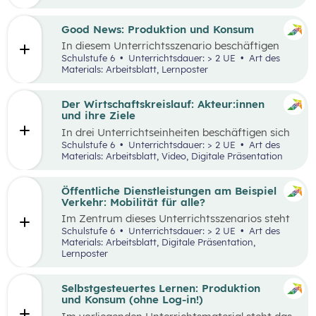
rund um das Einkaufen und die Welt der
die im Video angesprochenen Themenbereiche
Lebensmittel.
erarbeitet werden.
Good News: Produktion und Konsum
In diesem Unterrichtsszenario beschäftigen
sich die Schüler:innen mit positiven
Schulstufe 6
Unterrichtsdauer: > 2 UE
Art des
Nachrichten und Beispielen aus dem
Materials: Arbeitsblatt, Lernposter
Themenbereich „Produktion und Konsum“.
Der Wirtschaftskreislauf: Akteur:innen
und ihre Ziele
In drei Unterrichtseinheiten beschäftigen sich
die Schüler:innen mit dem Thema
Schulstufe 6
Unterrichtsdauer: > 2 UE
Art des
„Wirtschaftskreislauf“. Zu Beginn des Materials
Materials: Arbeitsblatt, Video, Digitale Präsentation
steht das Video „Mittendrin im
Wirtschaftskreislauf“ im Zentrum.
Öffentliche Dienstleistungen am Beispiel
Verkehr: Mobilität für alle?
Im Zentrum dieses Unterrichtsszenarios steht
der fiktive Fall des Ausbaus des Busnetzes in
Schulstufe 6
Unterrichtsdauer: > 2 UE
Art des
einer Region. Mithilfe einer Infografik und
Materials: Arbeitsblatt, Digitale Präsentation,
einem bewegungsorientierten Ansatz soll das
Lernposter
Thema öffentlicher Verkehr erarbeitet werden.
Selbstgesteuertes Lernen: Produktion
und Konsum (ohne Log-in!)