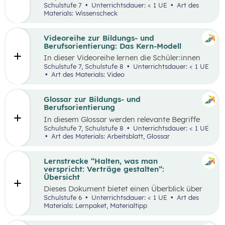
Vertiefung) wie
z.B.:
Bewusst entsche
iden,
Schulstufe 7
Unterrichtsdauer: < 1 UE
Art des
Banken, Finanzprodukte, Verträge,
Geld un
d
Materials: Wissenscheck
Glück
gibt es einen
Wissenscheck
(
ohne Login
einfach im Browser deines Laptops oder
Mobilgeräts
)
: Um das Wissen eurer
Videoreihe zur Bildungs- und
Schüler:innen
überprüfen zu können, findet ihr
Berufsorientierung: Das Kern-Modell
hier zu jedem Lernmaterial ein
en
digitale
n
In dieser Videoreihe lernen die Schüler:innen
Wissenscheck. Einfach
via Link oder QR-Code
wie sie selbstbewusst auftreten, authentisch
Schulstufe 7, Schulstufe 8
Unterrichtsdauer: < 1 UE
aufrufen und loslegen!
wirken und gleichzeitig Menschen von sich
Art des Materials: Video
überzeugen können.
Glossar zur Bildungs- und
Berufsorientierung
In diesem Glossar werden relevante Begriffe
zum Thema „Bildungs- und Berufsorientierung“
Schulstufe 7, Schulstufe 8
Unterrichtsdauer: < 1 UE
erklärt. Zusätzlich gibt es Arbeitsblätter zu
Art des Materials: Arbeitsblatt, Glossar
ausgewählten Begriffen.
Lernstrecke “Halten, was man
verspricht: Verträge gestalten”:
Übersicht
Dieses Dokument bietet einen Überblick über
alle Materialien, die für die Lerntrecke “Halten,
Schulstufe 6
Unterrichtsdauer: < 1 UE
Art des
was man verspricht – Verträge gestalten” für
Materials: Lernpaket, Materialtipp
die 6. Schulstufe zur Verfügung stehen.