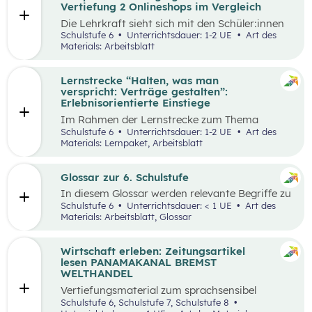
Vertiefung 2 Onlineshops im Vergleich
Die Lehrkraft sieht sich mit den Schüler:innen
zum Einstieg einen Onlineshop eines bekannten
Schulstufe 6
Unterrichtsdauer: 1-2 UE
Art des
Online-Händlers an.
Materials: Arbeitsblatt
Lernstrecke “Halten, was man
verspricht: Verträge gestalten”:
Erlebnisorientierte Einstiege
Im Rahmen der Lernstrecke zum Thema
“Halten, was man verspricht – Verträge
Schulstufe 6
Unterrichtsdauer: 1-2 UE
Art des
gestalten”, werden drei mögliche Einstiegsideen
Materials: Lernpaket, Arbeitsblatt
vorgestellt.
Glossar zur 6. Schulstufe
In diesem Glossar werden relevante Begriffe zu
den Lehrplanpunkten “Energie und Ressourcen”
Schulstufe 6
Unterrichtsdauer: < 1 UE
Art des
sowie “Produktion und Konsum” erklärt.
Materials: Arbeitsblatt, Glossar
Zusätzlich gibt es Arbeitsblätter zu
ausgewählten Begriffen.
Wirtschaft erleben: Zeitungsartikel
lesen PANAMAKANAL BREMST
WELTHANDEL
Vertiefungsmaterial zum sprachsensibel
aufbereiteten Zeitungsartikel “Panamakanal
Schulstufe 6, Schulstufe 7, Schulstufe 8