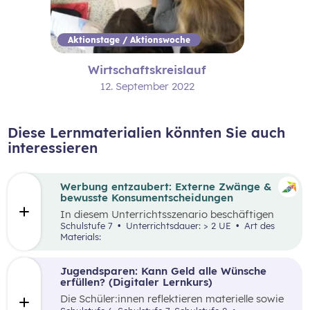
Aktionstage / Aktionswoche
Wirtschaftskreislauf
12. September 2022
Diese Lernmaterialien könnten Sie auch
interessieren
Werbung entzaubert: Externe Zwänge &
bewusste Konsumentscheidungen
In diesem Unterrichtsszenario beschäftigen
sich die Schüler:innen mit den Themen
Schulstufe 7
Unterrichtsdauer: > 2 UE
Art des
„Werbung“ und „Konsumentscheidungen“. Zu
Materials:
Beginn des Materials steht ein Video von
die_chefredaktion
über Influencer:innen im
Zentrum. Davon ausgehend werden
Jugendsparen: Kann Geld alle Wünsche
unterschiedliche externe Zwänge sowie Vor-
erfüllen? (Digitaler Lernkurs)
und Nachteile von Werbungen erarbeitet.
Die Schüler:innen reflektieren materielle sowie
immaterielle Bedürfnisse im Kontext von