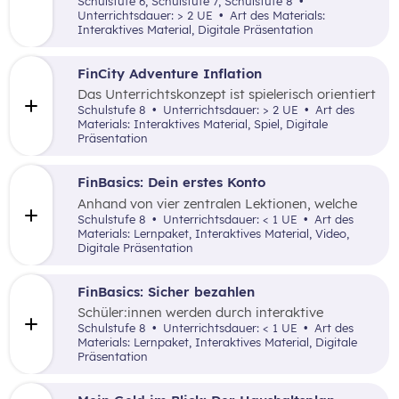
Schulstufe 6, Schulstufe 7, Schulstufe 8
Jugendbankkonten und analysieren dabei
Unterrichtsdauer: > 2 UE
Art des Materials:
verschiedene Jugendsparangebote in Form
Interaktives Material, Digitale Präsentation
eines Marketplace.
FinCity Adventure Inflation
Das Unterrichtskonzept ist spielerisch orientiert
und vermittelt den Schüler:innen wichtiges
Schulstufe 8
Unterrichtsdauer: > 2 UE
Art des
Grundlagenwissen zur Inflation und wie sich
Materials: Interaktives Material, Spiel, Digitale
diese im alltäglichen Leben zeigt.
Präsentation
FinBasics: Dein erstes Konto
Anhand von vier zentralen Lektionen, welche
interaktive Elemente nutzen, werden den
Schulstufe 8
Unterrichtsdauer: < 1 UE
Art des
Schüler:innen wesentliche Inhalte zu den
Materials: Lernpaket, Interaktives Material, Video,
unterschiedlichen Funktionen und dem Nutzen
Digitale Präsentation
eines Girokontos vermittelt.
FinBasics: Sicher bezahlen
Schüler:innen werden durch interaktive
Alltagsszenarien mit unterschiedlichen
Schulstufe 8
Unterrichtsdauer: < 1 UE
Art des
Zahlungsmöglichkeiten und den damit
Materials: Lernpaket, Interaktives Material, Digitale
verbundenen Fragen von (finanzieller)
Präsentation
Sicherheit mittels einer durchgängigen
Erzählung samt spielerischer Elemente vertraut
gemacht.