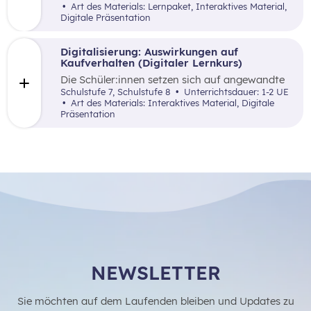
vertraut gemacht, digitale Tools als Hilfsmittel
Art des Materials: Lernpaket, Interaktives Material,
anzuwenden, um eine bessere Übersicht über
Digitale Präsentation
die eigenen Einnahmen und Ausgaben zu
bekommen.
Digitalisierung: Auswirkungen auf
Kaufverhalten (Digitaler Lernkurs)
Die Schüler:innen setzen sich auf angewandte
Art und Weise mit der Digitalisierung und ihre
Schulstufe 7, Schulstufe 8
Unterrichtsdauer: 1-2 UE
Auswirkungen auf das Konsumverhalten und
Art des Materials: Interaktives Material, Digitale
die finanzielle Haushaltsplanung auseinander.
Präsentation
NEWSLETTER
Sie möchten auf dem Laufenden bleiben und Updates zu