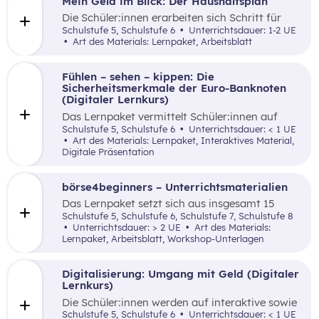
Mein Geld im Blick: Der Haushaltsplan
Die Schüler:innen erarbeiten sich Schritt für
Schritt mittels lebensnaher Beispiele ein
Schulstufe 5, Schulstufe 6
Unterrichtsdauer: 1-2 UE
Grundverständnis für einen Haushaltsplan.
Art des Materials: Lernpaket, Arbeitsblatt
Fühlen – sehen – kippen: Die
Sicherheitsmerkmale der Euro-Banknoten
(Digitaler Lernkurs)
Das Lernpaket vermittelt Schüler:innen auf
kreative sowie spielerische Art und Weise die
Schulstufe 5, Schulstufe 6
Unterrichtsdauer: < 1 UE
Sicherheitsmerkmale von Euro-Banknoten
Art des Materials: Lernpaket, Interaktives Material,
hinsichtlich Fälschungssicherheit von Bargeld.
Digitale Präsentation
börse4beginners – Unterrichtsmaterialien
Das Lernpaket setzt sich aus insgesamt 15
Arbeitsaufträgen zusammen, welche den
Schulstufe 5, Schulstufe 6, Schulstufe 7, Schulstufe 8
Schüler:innen auf kreative, spielerische sowie
Unterrichtsdauer: > 2 UE
Art des Materials:
angewandte Art und Weise Grundlagenwissen
Lernpaket, Arbeitsblatt, Workshop-Unterlagen
über die Börse und Geldveranlagung vermittelt.
Digitalisierung: Umgang mit Geld (Digitaler
Lernkurs)
Die Schüler:innen werden auf interaktive sowie
spielerische Art und Weise mit der Möglichkeit
Schulstufe 5, Schulstufe 6
Unterrichtsdauer: < 1 UE