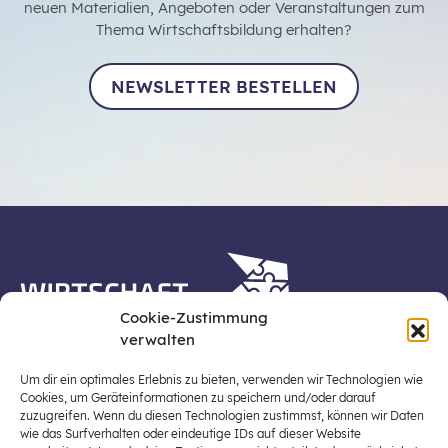
neuen Materialien, Angeboten oder Veranstaltungen zum
Thema Wirtschaftsbildung erhalten?
NEWSLETTER BESTELLEN
Cookie-Zustimmung
verwalten
Die Plattform Wirtschaft erleben ist ein Projekt der
Stiftung für Wirtschaftsbildung, Österreichs zentraler
Um dir ein optimales Erlebnis zu bieten, verwenden wir Technologien wie
Plattform für die Stärkung und Verbreiterung einer
Cookies, um Geräteinformationen zu speichern und/oder darauf
zuzugreifen. Wenn du diesen Technologien zustimmst, können wir Daten
lebensweltbezogenen und verantwortungsvollen
wie das Surfverhalten oder eindeutige IDs auf dieser Website
Wirtschaftsbildung in der schulischen Allgemeinbildung