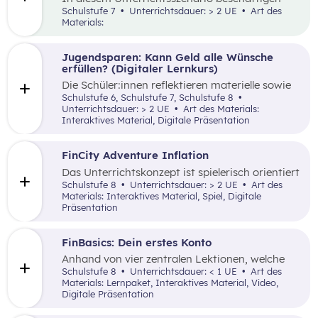
sich die Schüler:innen mit den Themen
Schulstufe 7
Unterrichtsdauer: > 2 UE
Art des
„Werbung“ und „Konsumentscheidungen“. Zu
Materials:
Beginn des Materials steht ein Video von
die_chefredaktion
über Influencer:innen im
Zentrum. Davon ausgehend werden
Jugendsparen: Kann Geld alle Wünsche
unterschiedliche externe Zwänge sowie Vor-
erfüllen? (Digitaler Lernkurs)
und Nachteile von Werbungen erarbeitet.
Die Schüler:innen reflektieren materielle sowie
immaterielle Bedürfnisse im Kontext von
Schulstufe 6, Schulstufe 7, Schulstufe 8
Jugendbankkonten und analysieren dabei
Unterrichtsdauer: > 2 UE
Art des Materials:
verschiedene Jugendsparangebote in Form
Interaktives Material, Digitale Präsentation
eines Marketplace.
FinCity Adventure Inflation
Das Unterrichtskonzept ist spielerisch orientiert
und vermittelt den Schüler:innen wichtiges
Schulstufe 8
Unterrichtsdauer: > 2 UE
Art des
Grundlagenwissen zur Inflation und wie sich
Materials: Interaktives Material, Spiel, Digitale
diese im alltäglichen Leben zeigt.
Präsentation
FinBasics: Dein erstes Konto
Anhand von vier zentralen Lektionen, welche
interaktive Elemente nutzen, werden den
Schulstufe 8
Unterrichtsdauer: < 1 UE
Art des
Schüler:innen wesentliche Inhalte zu den
Materials: Lernpaket, Interaktives Material, Video,
unterschiedlichen Funktionen und dem Nutzen
Digitale Präsentation
eines Girokontos vermittelt.