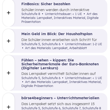
FinBasics: Sicher bezahlen
Schüler:innen werden durch interaktive
Alltagsszenarien mit unterschiedlichen
Schulstufe 8
Unterrichtsdauer: < 1 UE
Art des
Zahlungsmöglichkeiten und den damit
Materials: Lernpaket, Interaktives Material, Digitale
verbundenen Fragen von (finanzieller)
Präsentation
Sicherheit mittels einer durchgängigen
Erzählung samt spielerischer Elemente vertraut
gemacht.
Mein Geld im Blick: Der Haushaltsplan
Die Schüler:innen erarbeiten sich Schritt für
Schritt mittels lebensnaher Beispiele ein
Schulstufe 5, Schulstufe 6
Unterrichtsdauer: 1-2 UE
Grundverständnis für einen Haushaltsplan.
Art des Materials: Lernpaket, Arbeitsblatt
Fühlen – sehen – kippen: Die
Sicherheitsmerkmale der Euro-Banknoten
(Digitaler Lernkurs)
Das Lernpaket vermittelt Schüler:innen auf
kreative sowie spielerische Art und Weise die
Schulstufe 5, Schulstufe 6
Unterrichtsdauer: < 1 UE
Sicherheitsmerkmale von Euro-Banknoten
Art des Materials: Lernpaket, Interaktives Material,
hinsichtlich Fälschungssicherheit von Bargeld.
Digitale Präsentation
börse4beginners – Unterrichtsmaterialien
Das Lernpaket setzt sich aus insgesamt 15
Arbeitsaufträgen zusammen, welche den
Schulstufe 5, Schulstufe 6, Schulstufe 7, Schulstufe 8