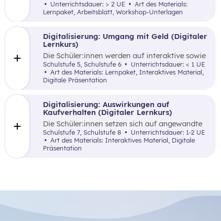
Schüler:innen auf kreative, spielerische sowie
Unterrichtsdauer: > 2 UE
Art des Materials:
angewandte Art und Weise Grundlagenwissen
Lernpaket, Arbeitsblatt, Workshop-Unterlagen
über die Börse und Geldveranlagung vermittelt.
Digitalisierung: Umgang mit Geld (Digitaler
Lernkurs)
Die Schüler:innen werden auf interaktive sowie
spielerische Art und Weise mit der Möglichkeit
Schulstufe 5, Schulstufe 6
Unterrichtsdauer: < 1 UE
vertraut gemacht, digitale Tools als Hilfsmittel
Art des Materials: Lernpaket, Interaktives Material,
anzuwenden, um eine bessere Übersicht über
Digitale Präsentation
die eigenen Einnahmen und Ausgaben zu
bekommen.
Digitalisierung: Auswirkungen auf
Kaufverhalten (Digitaler Lernkurs)
Die Schüler:innen setzen sich auf angewandte
Art und Weise mit der Digitalisierung und ihre
Schulstufe 7, Schulstufe 8
Unterrichtsdauer: 1-2 UE
Auswirkungen auf das Konsumverhalten und
Art des Materials: Interaktives Material, Digitale
die finanzielle Haushaltsplanung auseinander.
Präsentation