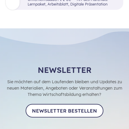
man eine PowerPoint-Präsentation mit
Lernpaket, Arbeitsblatt, Digitale Präsentation
verschiedenen Marktsituationen, bei denen
die Kinder abstimmen, ob der Preis steigt
oder fällt.
NEWSLETTER
Sie möchten auf dem Laufenden bleiben und Updates zu
neuen Materialien, Angeboten oder Veranstaltungen zum
Thema Wirtschaftsbildung erhalten?
NEWSLETTER BESTELLEN