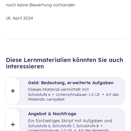
noch keine Bewertung vorhanden
18. April 2024
Diese Lernmaterialien könnten Sie auch
interessieren
Geld: Bedeutung, erweiterte Aufgaben
Dieses Material vermittelt mit
unterschiedlichen kreativen Ansätzen die
Schulstufe 6
Unterrichtsdauer: 1-2 UE
Art des
Funktionen des Geldes.
Materials: Lernpaket
Angebot & Nachfrage
Ein fünfseitiges Skript mit Aufgaben und
anschaulichen Beispielen zum Verhalten von
Schulstufe 6, Schulstufe 7, Schulstufe 8
Angebot und Nachfrage. Ebenfalls findet
Unterrichtsdauer: 1-2 UE
Art des Materials: