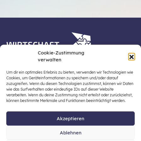
Cookie-Zustimmung
verwalten
Die Plattform Wirtschaft erleben ist ein Projekt der
Stiftung für Wirtschaftsbildung, Österreichs zentraler
Um dir ein optimales Erlebnis zu bieten, verwenden wir Technologien wie
Plattform für die Stärkung und Verbreiterung einer
Cookies, um Geräteinformationen zu speichern und/oder darauf
zuzugreifen. Wenn du diesen Technologien zustimmst, können wir Daten
lebensweltbezogenen und verantwortungsvollen
wie das Surfverhalten oder eindeutige IDs auf dieser Website
Wirtschaftsbildung in der schulischen Allgemeinbildung
verarbeiten. Wenn du deine Zustimmung nicht erteilst oder zurückziehst,
(Fokus: Sekundarstufe I).
können bestimmte Merkmale und Funktionen beeinträchtigt werden.
Akzeptieren
© 2026 Stiftung für Wirtschaftsbildung
Ablehnen