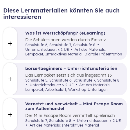
Diese Lernmaterialien könnten Sie auch
interessieren
Was ist Wertschöpfung? (eLearning)
Die Schüler:innen werden durch Einsatz
verschiedener inaktiver didaktischer Elemente
Schulstufe 6, Schulstufe 7, Schulstufe 8
mit dem Begriff der Wertschöpfung(-kette)
Unterrichtsdauer: < 1 UE
Art des Materials:
anhand einfach nachvollziehbarer Beispiele
Lernpaket, Interaktives Material, Digitale Präsentation
vertraut gemacht.
börse4beginners – Unterrichtsmaterialien
Das Lernpaket setzt sich aus insgesamt 15
Arbeitsaufträgen zusammen, welche den
Schulstufe 5, Schulstufe 6, Schulstufe 7, Schulstufe 8
Schüler:innen auf kreative, spielerische sowie
Unterrichtsdauer: > 2 UE
Art des Materials:
angewandte Art und Weise Grundlagenwissen
Lernpaket, Arbeitsblatt, Workshop-Unterlagen
über die Börse und Geldveranlagung vermittelt.
Vernetzt und verwickelt – Mini Escape Room
zum Außenhandel
Der Mini Escape Room vermittelt spielerisch
Wissen über den Außenhandel, Import, Export
Schulstufe 7, Schulstufe 8
Unterrichtsdauer: > 2 UE
und Zölle desweitern lernt man erfolgreiche
Art des Materials: Interaktives Material
österreichische Unternehmen kennen.