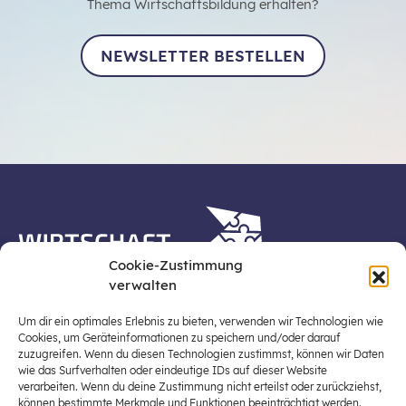
Thema Wirtschaftsbildung erhalten?
NEWSLETTER BESTELLEN
Cookie-Zustimmung
verwalten
Die Plattform Wirtschaft erleben ist ein Projekt der
Stiftung für Wirtschaftsbildung, Österreichs zentraler
Um dir ein optimales Erlebnis zu bieten, verwenden wir Technologien wie
Plattform für die Stärkung und Verbreiterung einer
Cookies, um Geräteinformationen zu speichern und/oder darauf
zuzugreifen. Wenn du diesen Technologien zustimmst, können wir Daten
lebensweltbezogenen und verantwortungsvollen
wie das Surfverhalten oder eindeutige IDs auf dieser Website
Wirtschaftsbildung in der schulischen Allgemeinbildung
verarbeiten. Wenn du deine Zustimmung nicht erteilst oder zurückziehst,
(Fokus: Sekundarstufe I).
können bestimmte Merkmale und Funktionen beeinträchtigt werden.