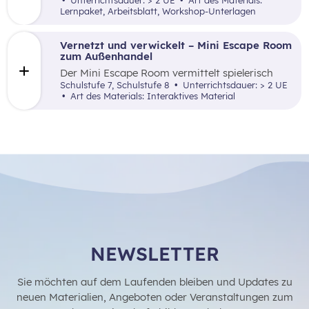
Unterrichtsdauer: > 2 UE
Art des Materials:
angewandte Art und Weise Grundlagenwissen
Lernpaket, Arbeitsblatt, Workshop-Unterlagen
über die Börse und Geldveranlagung vermittelt.
Vernetzt und verwickelt – Mini Escape Room
zum Außenhandel
Der Mini Escape Room vermittelt spielerisch
Wissen über den Außenhandel, Import, Export
Schulstufe 7, Schulstufe 8
Unterrichtsdauer: > 2 UE
und Zölle desweitern lernt man erfolgreiche
Art des Materials: Interaktives Material
österreichische Unternehmen kennen.
NEWSLETTER
Sie möchten auf dem Laufenden bleiben und Updates zu
neuen Materialien, Angeboten oder Veranstaltungen zum