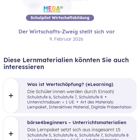
Schulpilot Wirtschaftsbildung
Der Wirtschafts-Zweig stellt sich vor
9. Februar 2026
Diese Lernmaterialien könnten Sie auch
interessieren
Was ist Wertschöpfung? (eLearning)
Die Schüler:innen werden durch Einsatz
verschiedener inaktiver didaktischer Elemente
Schulstufe 6, Schulstufe 7, Schulstufe 8
mit dem Begriff der Wertschöpfung(-kette)
Unterrichtsdauer: < 1 UE
Art des Materials:
anhand einfach nachvollziehbarer Beispiele
Lernpaket, Interaktives Material, Digitale Präsentation
vertraut gemacht.
börse4beginners – Unterrichtsmaterialien
Das Lernpaket setzt sich aus insgesamt 15
Arbeitsaufträgen zusammen, welche den
Schulstufe 5, Schulstufe 6, Schulstufe 7, Schulstufe 8
Schüler:innen auf kreative, spielerische sowie