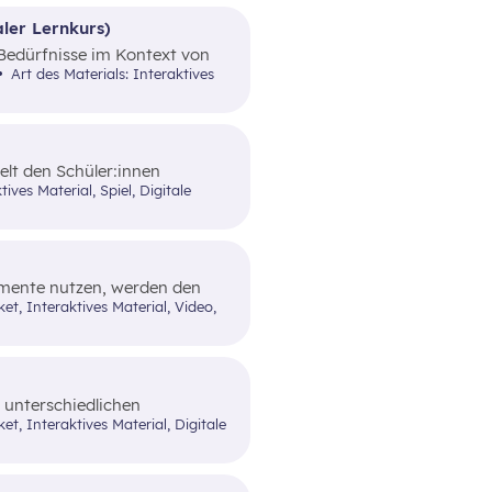
von Werbungen erarbeitet.
ler Lernkurs)
e Bedürfnisse im Kontext von
gendsparangebote in Form
Art des Materials: Interaktives
telt den Schüler:innen
im alltäglichen Leben zeigt.
lemente nutzen, werden den
n Funktionen und dem Nutzen
 unterschiedlichen
n (finanzieller) Sicherheit
Elemente vertraut gemacht.