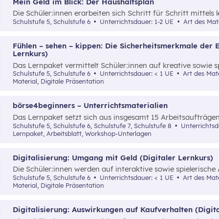
Mein Geld im Blick: Der Haushaltsplan
Die Schüler:innen erarbeiten sich Schritt für Schritt mittels 
Grundverständnis für einen Haushaltsplan.
Schulstufe 5, Schulstufe 6
Unterrichtsdauer: 1-2 UE
Art des Mate
Fühlen – sehen – kippen: Die Sicherheitsmerkmale der 
Lernkurs)
Das Lernpaket vermittelt Schüler:innen auf kreative sowie s
Sicherheitsmerkmale von Euro-Banknoten hinsichtlich Fälsc
Schulstufe 5, Schulstufe 6
Unterrichtsdauer: < 1 UE
Art des Materials: Lernpaket, Interaktives
Material, Digitale Präsentation
börse4beginners – Unterrichtsmaterialien
Das Lernpaket setzt sich aus insgesamt 15 Arbeitsaufträg
Schüler:innen auf kreative, spielerische sowie angewandte 
Schulstufe 5, Schulstufe 6, Schulstufe 7, Schulstufe 8
Unterrichts
Grundlagenwissen über die Börse und Geldveranlagung vermi
Lernpaket, Arbeitsblatt, Workshop-Unterlagen
Digitalisierung: Umgang mit Geld (Digitaler Lernkurs)
Die Schüler:innen werden auf interaktive sowie spielerische
Möglichkeit vertraut gemacht, digitale Tools als Hilfsmitte
Schulstufe 5, Schulstufe 6
Unterrichtsdauer: < 1 UE
Art des Materials: Lernpaket, Interaktives
Übersicht über die eigenen Einnahmen und Ausgaben zu b
Material, Digitale Präsentation
Digitalisierung: Auswirkungen auf Kaufverhalten (Digit