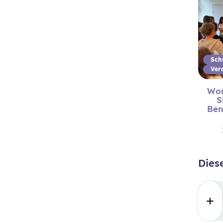
Ver
Wor
S
Be
Dies