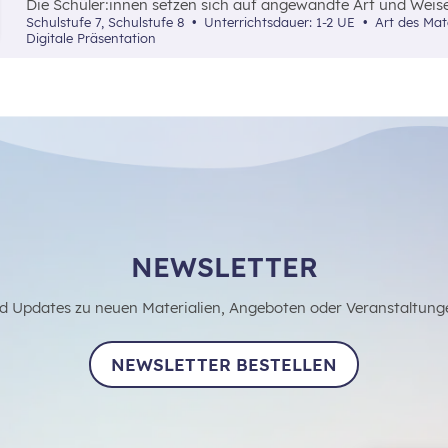
Die Schüler:innen setzen sich auf angewandte Art und Weise
ihre Auswirkungen auf das Konsumverhalten und die finanzi
Schulstufe 7, Schulstufe 8
Unterrichtsdauer: 1-2 UE
Art des Materials: Interaktives Material,
auseinander.
Digitale Präsentation
NEWSLETTER
d Updates zu neuen Materialien, Angeboten oder Veranstaltung
NEWSLETTER BESTELLEN