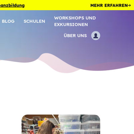
inanzbildung
MEHR ERFAHREN
WORKSHOPS UND
BLOG
SCHULEN
EXKURSIONEN
ÜBER UNS