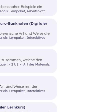
lebensnaher Beispiele ein
rials: Lernpaket, Arbeitsblatt
Euro-Banknoten (Digitaler
pielerische Art und Weise die
hungssicherheit von Bargeld.
en zusammen, welche den
Art und Weise
dauer: > 2 UE
Art des Materials:
ttelt.
 Art und Weise mit der
l anzuwenden, um eine bessere
ekommen.
aler Lernkurs)