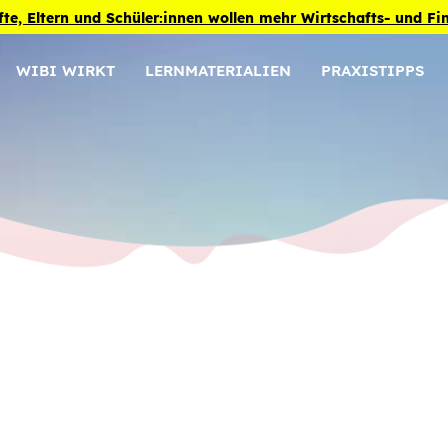
fte, Eltern und Schüler:innen wollen mehr Wirtschafts- und F
WIBI WIRKT
LERNMATERIALIEN
PRAXISTIPPS