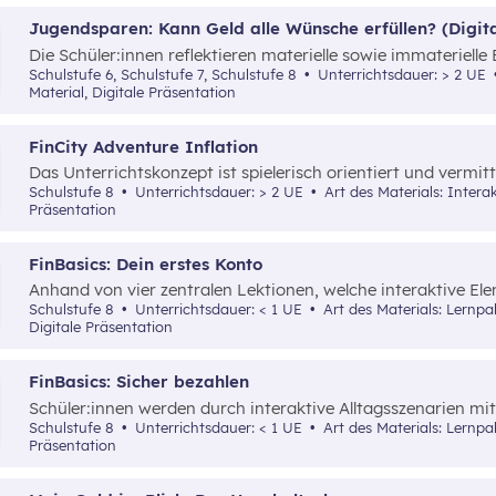
unterschiedliche externe Zwänge sowie Vor- und Nachteile 
Jugendsparen: Kann Geld alle Wünsche erfüllen? (Digita
Die Schüler:innen reflektieren materielle sowie immateriell
Jugendbankkonten und analysieren dabei verschiedene Ju
Schulstufe 6, Schulstufe 7, Schulstufe 8
Unterrichtsdauer: > 2 UE
eines Marketplace.
Material, Digitale Präsentation
FinCity Adventure Inflation
Das Unterrichtskonzept ist spielerisch orientiert und vermit
wichtiges Grundlagenwissen zur Inflation und wie sich diese 
Schulstufe 8
Unterrichtsdauer: > 2 UE
Art des Materials: Interaktives Material, Spiel, Digitale
Präsentation
FinBasics: Dein erstes Konto
Anhand von vier zentralen Lektionen, welche interaktive E
Schüler:innen wesentliche Inhalte zu den unterschiedliche
Schulstufe 8
Unterrichtsdauer: < 1 UE
Art des Materials: Lernpaket, Interaktives Material, Video,
eines Girokontos vermittelt.
Digitale Präsentation
FinBasics: Sicher bezahlen
Schüler:innen werden durch interaktive Alltagsszenarien mit
Zahlungsmöglichkeiten und den damit verbundenen Fragen vo
Schulstufe 8
Unterrichtsdauer: < 1 UE
Art des Materials: Lernpaket, Interaktives Material, Digitale
mittels einer durchgängigen Erzählung samt spielerischer 
Präsentation