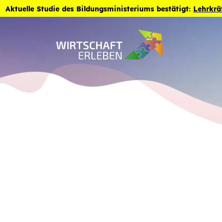
Zum Inhalt der Seite springen
Aktuelle Studie des Bildungsministeriums bestätigt:
Lehrkrä