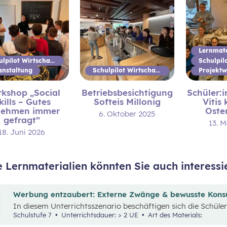
Lernmate
Schulpilot Wirtschaftsbildung
anstaltung
Schulpilot Wirtschaftsbildung
Projekt
kshop „Social
Betriebsbesichtigung
Schüler:
kills – Gutes
Softeis Millonig
Vitis 
nehmen immer
Oste
6. Oktober 2025
gefragt”
13. 
18. Juni 2026
e Lernmaterialien könnten Sie auch interessi
Werbung entzaubert: Externe Zwänge & bewusste Kon
In diesem Unterrichtsszenario beschäftigen sich die Schül
„Werbung“ und „Konsumentscheidungen“. Zu Beginn des Mate
Schulstufe 7
Unterrichtsdauer: > 2 UE
Art des Materials:
die_chefredaktion
über Influencer:innen im Zentrum. Dav