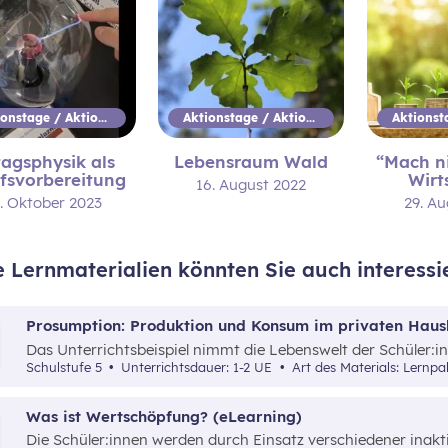
Aktionstage / Aktionswoche
Aktionstage / Aktionswoche
tagsphysik als
Lebensraum Wald
“Mach ni
fsvorbereitung
Wirt
16. August 2022
. Oktober 2023
29. A
e Lernmaterialien könnten Sie auch interessi
Prosumption: Produktion und Konsum im privaten Haus
Das Unterrichtsbeispiel nimmt die Lebenswelt der Schüler
die Begriffe „Konsum“, „Produktion“ und „Prosumption“ an
Schulstufe 5
Unterrichtsdauer: 1-2 UE
Art des Materials: Lernpa
Zusammenhänge zu beleuchten.
Was ist Wertschöpfung? (eLearning)
Die Schüler:innen werden durch Einsatz verschiedener inakt