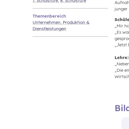
7. Schulstufe
,
8. Schulstufe
Aufnah
junger
Themenbereich
Schüle
Unternehmen‚ Produktion &
„Mir ha
Dienstleistungen
„Es wa
gespro
„Jetzt 
Lehre:
„Neben
„Die e
Wirtsc
Bil