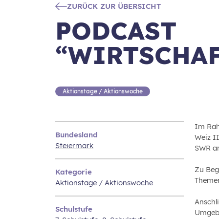
ZURÜCK ZUR ÜBERSICHT
PODCAST
“WIRTSCHA
Aktionstage / Aktionswoche
Im Rah
Bundesland
Weiz I
Steiermark
SWR ar
Zu Begi
Kategorie
Themen
Aktionstage / Aktionswoche
Anschl
Schulstufe
Umgebu