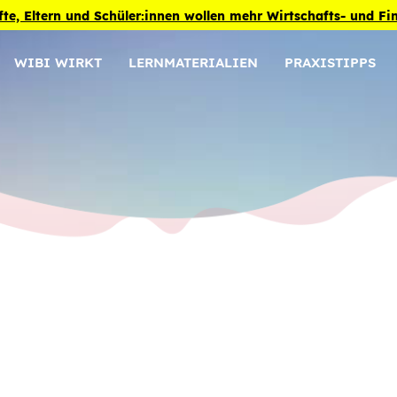
fte, Eltern und Schüler:innen wollen mehr Wirtschafts- und F
WIBI WIRKT
LERNMATERIALIEN
PRAXISTIPPS