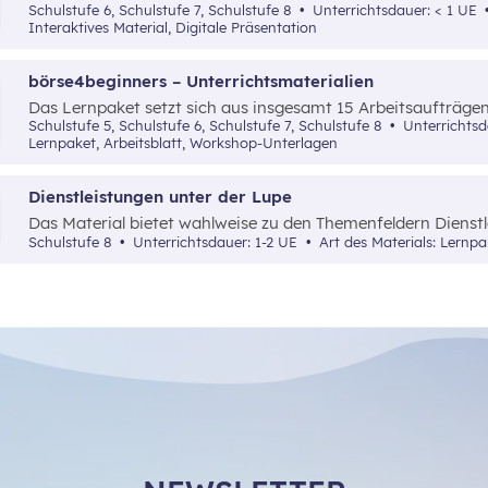
dem Begriff der Wertschöpfung(-kette) anhand einfach nach
Schulstufe 6, Schulstufe 7, Schulstufe 8
Unterrichtsdauer: < 1 UE
vertraut gemacht.
Interaktives Material, Digitale Präsentation
börse4beginners – Unterrichtsmaterialien
Das Lernpaket setzt sich aus insgesamt 15 Arbeitsaufträg
Schüler:innen auf kreative, spielerische sowie angewandte 
Schulstufe 5, Schulstufe 6, Schulstufe 7, Schulstufe 8
Unterrichts
Grundlagenwissen über die Börse und Geldveranlagung vermi
Lernpaket, Arbeitsblatt, Workshop-Unterlagen
Dienstleistungen unter der Lupe
Das Material bietet wahlweise zu den Themenfeldern Dienstl
Bank, Verkehr oder Handel/Tourismus eine Rechercheaufgab
Schulstufe 8
Unterrichtsdauer: 1-2 UE
Art des Materials: Lernpa
direkt in einem Betrieb vor Ort bearbeitet werden kann.