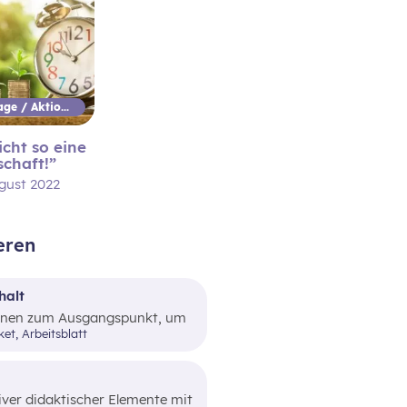
Aktionstage / Aktionswoche
cht so eine
schaft!”
ugust 2022
eren
halt
:innen zum Ausgangspunkt, um
schaulich zu unterscheiden und
ket, Arbeitsblatt
iver didaktischer Elemente mit