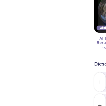
All
Beru
16
Dies