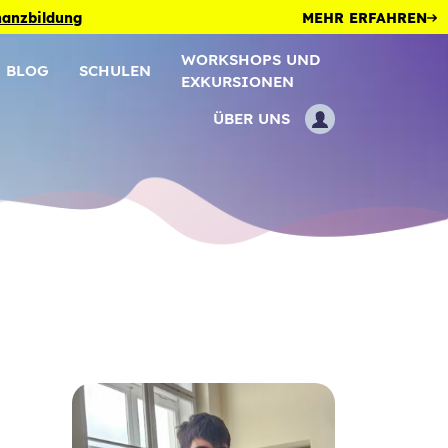
inanzbildung
MEHR ERFAHREN
WORKSHOPS UND
BLOG
SCHULEN
EXKURSIONEN
ÜBER UNS