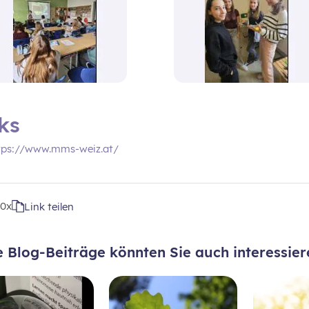
ks
tps://www.mms-weiz.at/
t
0x
Link teilen
e Blog-Beiträge könnten Sie auch interessier