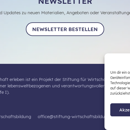
NEWSLETTER
d Updates zu neuen Materialien, Angeboten oder Veranstaltung
NEWSLETTER BESTELLEN
Um dir ein 
Geräteinfor
haft erleben ist ein Projekt der Stiftung für Wirtschaftsbildung,
Technologie
iner lebensweltbezogenen und verantwortungsvollen Wirtschaftsb
auf dieser 
e I).
zurückziehs
Akze
tschaftsbildung
office@stiftung-wirtschaftsbildung.at
Dat