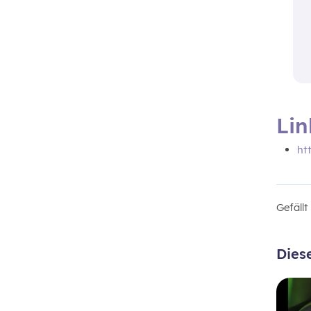
Lin
ht
Gefäll
Dies