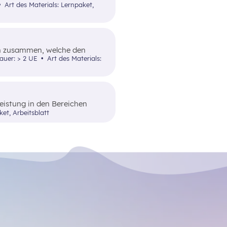
vollziehbarer Beispiele
Art des Materials: Lernpaket,
en zusammen, welche den
Art und Weise
dauer: > 2 UE
Art des Materials:
ttelt.
eistung in den Bereichen
e, die entweder online oder
ket, Arbeitsblatt