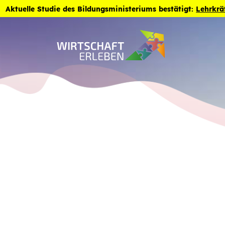
Zum Inhalt der Seite springen
Aktuelle Studie des Bildungsministeriums bestätigt:
Lehrkrä