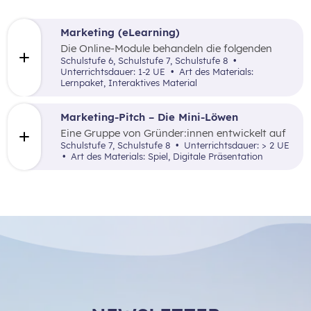
Marketing (eLearning)
Die Online-Module behandeln die folgenden
Themen: Was ist Marketing, Marktforschung,
Schulstufe 6, Schulstufe 7, Schulstufe 8
die 4P (Price, Promotion, Place und Product)
Unterrichtsdauer: 1-2 UE
Art des Materials:
sowie zentrale Begriffe.
Lernpaket, Interaktives Material
Marketing-Pitch – Die Mini-Löwen
Eine Gruppe von Gründer:innen entwickelt auf
Basis einer vorgegebenen Unternehmensidee
Schulstufe 7, Schulstufe 8
Unterrichtsdauer: > 2 UE
einen abwechslungsreichen Pitch, der den Mini-
Art des Materials: Spiel, Digitale Präsentation
Löwen (= Investor:innen) präsentiert wird. Ziel
dieses Spiels ist es, einen Einblick in die
erfolgreiche Vermarktung einer
Unternehmensidee zu gewinnen.