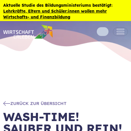
Zum Inhalt der Seite springen
Aktuelle Studie des Bildungsministeriums bestätigt:
Lehrkräfte, Eltern und Schüler:innen wollen mehr
Wirtschafts- und Finanzbildung
ZURÜCK ZUR ÜBERSICHT
WASH-TIME!
SAUBER UND REIN!