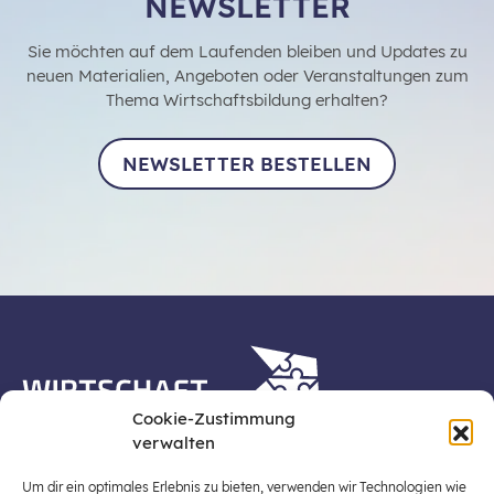
NEWSLETTER
Sie möchten auf dem Laufenden bleiben und Updates zu
neuen Materialien, Angeboten oder Veranstaltungen zum
Thema Wirtschaftsbildung erhalten?
NEWSLETTER BESTELLEN
Cookie-Zustimmung
verwalten
Die Plattform Wirtschaft erleben ist ein Projekt der
Stiftung für Wirtschaftsbildung, Österreichs zentraler
Um dir ein optimales Erlebnis zu bieten, verwenden wir Technologien wie