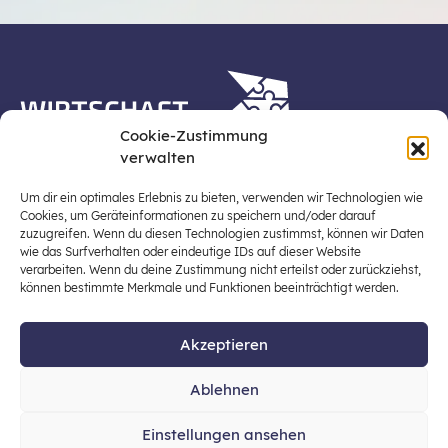
Cookie-Zustimmung
verwalten
Die Plattform Wirtschaft erleben ist ein Projekt der
Stiftung für Wirtschaftsbildung, Österreichs zentraler
Um dir ein optimales Erlebnis zu bieten, verwenden wir Technologien wie
Plattform für die Stärkung und Verbreiterung einer
Cookies, um Geräteinformationen zu speichern und/oder darauf
zuzugreifen. Wenn du diesen Technologien zustimmst, können wir Daten
lebensweltbezogenen und verantwortungsvollen
wie das Surfverhalten oder eindeutige IDs auf dieser Website
Wirtschaftsbildung in der schulischen Allgemeinbildung
verarbeiten. Wenn du deine Zustimmung nicht erteilst oder zurückziehst,
(Fokus: Sekundarstufe I).
können bestimmte Merkmale und Funktionen beeinträchtigt werden.
Akzeptieren
© 2026 Stiftung für Wirtschaftsbildung
Ablehnen
office@stiftung-wirtschaftsbildung.at
Einstellungen ansehen
Datenschutz
Impressum