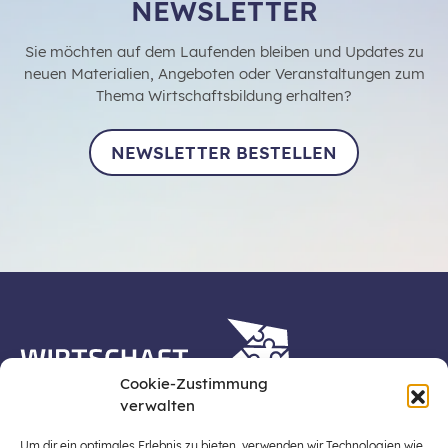
NEWSLETTER
Sie möchten auf dem Laufenden bleiben und Updates zu
neuen Materialien, Angeboten oder Veranstaltungen zum
Thema Wirtschaftsbildung erhalten?
NEWSLETTER BESTELLEN
Cookie-Zustimmung
verwalten
Die Plattform Wirtschaft erleben ist ein Projekt der
Stiftung für Wirtschaftsbildung, Österreichs zentraler
Um dir ein optimales Erlebnis zu bieten, verwenden wir Technologien wie