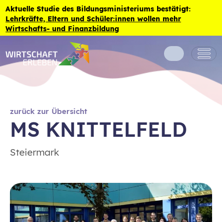
Zum Inhalt der Seite springen
Aktuelle Studie des Bildungsministeriums bestätigt:
Lehrkräfte, Eltern und Schüler:innen wollen mehr
Wirtschafts- und Finanzbildung
zurück zur Übersicht
MS KNITTELFELD
Steiermark