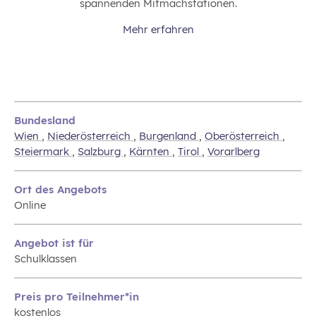
spannenden Mitmachstationen.
Mehr erfahren
Bundesland
Wien
,
Niederösterreich
,
Burgenland
,
Oberösterreich
,
Steiermark
,
Salzburg
,
Kärnten
,
Tirol
,
Vorarlberg
Ort des Angebots
Online
Angebot ist für
Schulklassen
Preis pro Teilnehmer*in
kostenlos