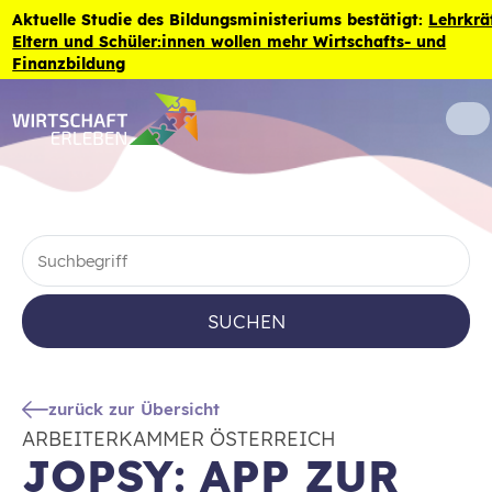
Zum Inhalt der Seite springen
Aktuelle Studie des Bildungsministeriums bestätigt:
Lehrkrä
Eltern und Schüler:innen wollen mehr Wirtschafts- und
Finanzbildung
SUCHEN
zurück zur Übersicht
ARBEITERKAMMER ÖSTERREICH
JOPSY: APP ZUR