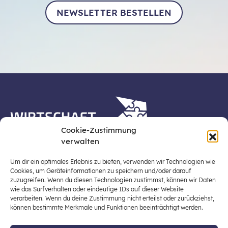
NEWSLETTER BESTELLEN
Cookie-Zustimmung
verwalten
Die Plattform Wirtschaft erleben ist ein Projekt der
Stiftung für Wirtschaftsbildung, Österreichs zentraler
Um dir ein optimales Erlebnis zu bieten, verwenden wir Technologien wie
Plattform für die Stärkung und Verbreiterung einer
Cookies, um Geräteinformationen zu speichern und/oder darauf
zuzugreifen. Wenn du diesen Technologien zustimmst, können wir Daten
lebensweltbezogenen und verantwortungsvollen
wie das Surfverhalten oder eindeutige IDs auf dieser Website
Wirtschaftsbildung in der schulischen Allgemeinbildung
verarbeiten. Wenn du deine Zustimmung nicht erteilst oder zurückziehst,
(Fokus: Sekundarstufe I).
können bestimmte Merkmale und Funktionen beeinträchtigt werden.