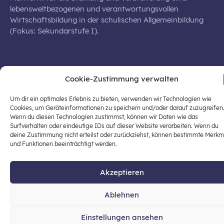
lebensweltbezogenen und verantwortungsvollen
Wirtschaftsbildung in der schulischen Allgemeinbildung
(Fokus: Sekundarstufe I).
Cookie-Zustimmung verwalten
© 2026 Stiftung für Wirtschaftsbildung
office@stiftung-wirtschaftsbildung.at
Um dir ein optimales Erlebnis zu bieten, verwenden wir Technologien wie
Cookies, um Geräteinformationen zu speichern und/oder darauf zuzugreifen
Datenschutz
Impressum
Wenn du diesen Technologien zustimmst, können wir Daten wie das
Surfverhalten oder eindeutige IDs auf dieser Website verarbeiten. Wenn du
deine Zustimmung nicht erteilst oder zurückziehst, können bestimmte Merkm
und Funktionen beeinträchtigt werden.
Akzeptieren
Ablehnen
Einstellungen ansehen