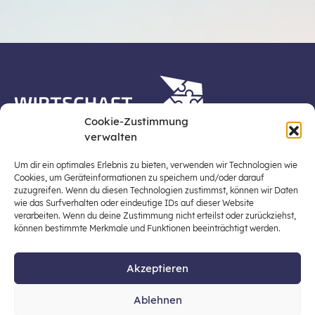
Cookie-Zustimmung
verwalten
Die Plattform Wirtschaft erleben ist ein Projekt der
Stiftung für Wirtschaftsbildung, Österreichs zentraler
Um dir ein optimales Erlebnis zu bieten, verwenden wir Technologien wie
Plattform für die Stärkung und Verbreiterung einer
Cookies, um Geräteinformationen zu speichern und/oder darauf
zuzugreifen. Wenn du diesen Technologien zustimmst, können wir Daten
lebensweltbezogenen und verantwortungsvollen
wie das Surfverhalten oder eindeutige IDs auf dieser Website
Wirtschaftsbildung in der schulischen Allgemeinbildung
verarbeiten. Wenn du deine Zustimmung nicht erteilst oder zurückziehst,
(Fokus: Sekundarstufe I).
können bestimmte Merkmale und Funktionen beeinträchtigt werden.
Akzeptieren
© 2026 Stiftung für Wirtschaftsbildung
Ablehnen