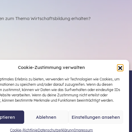
en zum Thema Wirtschaftsbildung erhalten?
Cookie-Zustimmung verwalten
optimales Erlebnis zu bieten, verwenden wir Technologien wie Cookies, um
mationen zu speichern und/oder darauf zuzugreifen. Wenn du diesen
 Österreichs zentraler Plattform für die Stärkung
n zustimmst, können wir Daten wie das Surfverhalten oder eindeutige IDs
ildung in der schulischen Allgemeinbildung
Website verarbeiten. Wenn du deine Zustimmung nicht erteilst oder
t, können bestimmte Merkmale und Funktionen beeinträchtigt werden.
ptieren
Ablehnen
Einstellungen ansehen
enschutz
Impressum
Cookie-Richtlinie
Datenschutzerklärung
Impressum