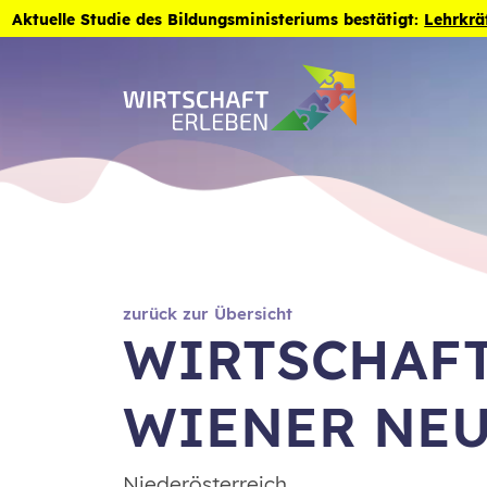
Zum Inhalt der Seite springen
Aktuelle Studie des Bildungsministeriums bestätigt:
Lehrkrä
zurück zur Übersicht
WIRTSCHAF
WIENER NE
Niederösterreich