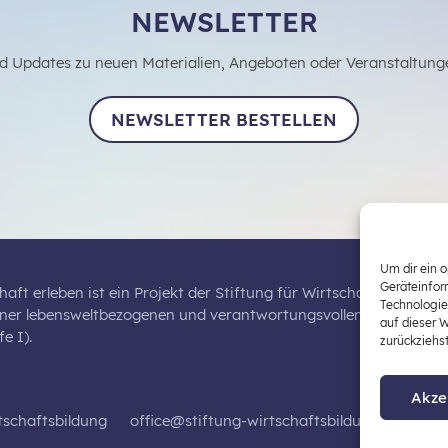
NEWSLETTER
d Updates zu neuen Materialien, Angeboten oder Veranstaltung
NEWSLETTER BESTELLEN
Um dir ein 
Geräteinfor
haft erleben ist ein Projekt der Stiftung für Wirtschaftsbildung,
Technologie
iner lebensweltbezogenen und verantwortungsvollen Wirtschaftsb
auf dieser 
e I).
zurückziehs
Akze
tschaftsbildung
office@stiftung-wirtschaftsbildung.at
Dat