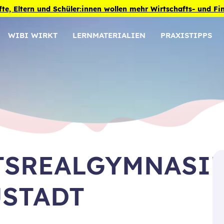
fte, Eltern und Schüler:innen wollen mehr Wirtschafts- und F
WIBI WIRKT
LERNMATERIALIEN
PRAXISTIPPS
TSREALGYMNASI
USTADT