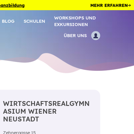
inanzbildung
MEHR ERFAHREN
WORKSHOPS UND
BLOG
SCHULEN
EXKURSIONEN
ÜBER UNS
UM
WIRTSCHAFTSREALGYMN
ASIUM WIENER
NEUSTADT
Zehnergasse 15