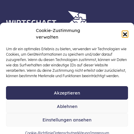
Cookie-Zustimmung
verwalten
Die Plattform Wirtschaft erleben ist ein Projekt der
Stiftung für Wirtschaftsbildung, Österreichs zentraler
Um dir ein optimales Erlebnis zu bieten, verwenden wir Technologien wie
Plattform für die Stärkung und Verbreiterung einer
Cookies, um Geräteinformationen zu speichern und/oder darauf
zuzugreifen. Wenn du diesen Technologien zustimmst, können wir Daten
lebensweltbezogenen und verantwortungsvollen
wie das Surfverhalten oder eindeutige IDs auf dieser Website
Wirtschaftsbildung in der schulischen Allgemeinbildung
verarbeiten. Wenn du deine Zustimmung nicht erteilst oder zurückziehst,
(Fokus: Sekundarstufe I).
können bestimmte Merkmale und Funktionen beeinträchtigt werden.
Akzeptieren
© 2026 Stiftung für Wirtschaftsbildung
Ablehnen
office@stiftung-wirtschaftsbildung.at
Einstellungen ansehen
Datenschutz
Impressum
Cookie-Richtlinie
Datenschutzerklärung
Impressum