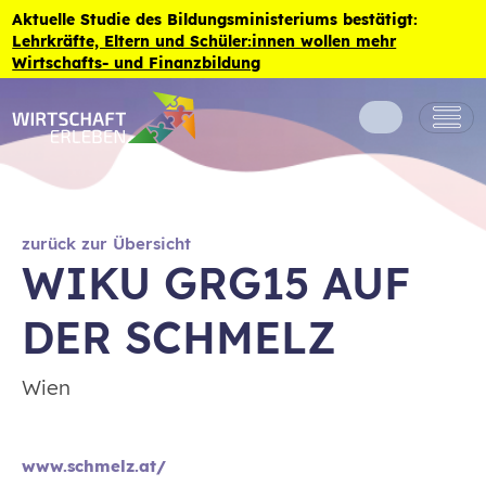
Zum Inhalt der Seite springen
Aktuelle Studie des Bildungsministeriums bestätigt:
Lehrkräfte, Eltern und Schüler:innen wollen mehr
Wirtschafts- und Finanzbildung
zurück zur Übersicht
WIKU GRG15 AUF
DER SCHMELZ
Wien
www.schmelz.at/