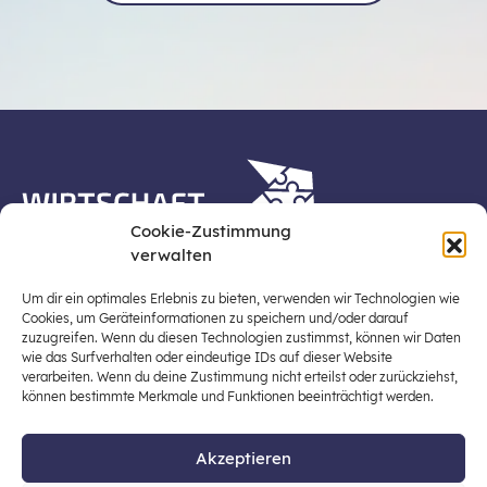
Cookie-Zustimmung
verwalten
Die Plattform Wirtschaft erleben ist ein Projekt der
Stiftung für Wirtschaftsbildung, Österreichs zentraler
Um dir ein optimales Erlebnis zu bieten, verwenden wir Technologien wie
Plattform für die Stärkung und Verbreiterung einer
Cookies, um Geräteinformationen zu speichern und/oder darauf
zuzugreifen. Wenn du diesen Technologien zustimmst, können wir Daten
lebensweltbezogenen und verantwortungsvollen
wie das Surfverhalten oder eindeutige IDs auf dieser Website
Wirtschaftsbildung in der schulischen Allgemeinbildung
verarbeiten. Wenn du deine Zustimmung nicht erteilst oder zurückziehst,
(Fokus: Sekundarstufe I).
können bestimmte Merkmale und Funktionen beeinträchtigt werden.
Akzeptieren