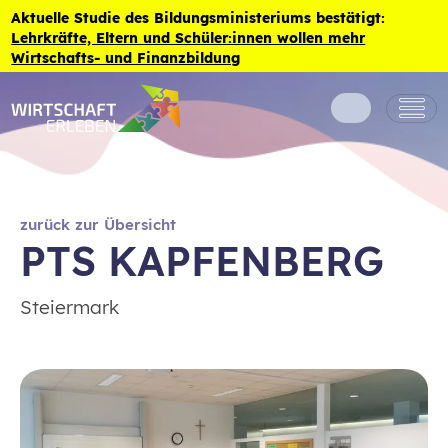
Zum Inhalt der Seite springen
Aktuelle Studie des Bildungsministeriums bestätigt:
Lehrkräfte, Eltern und Schüler:innen wollen mehr
Wirtschafts- und Finanzbildung
zurück zur Übersicht
PTS KAPFENBERG
Steiermark