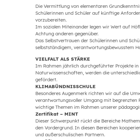
Die Vermittlung von elementaren Grundkenntniss
Schülerinnen und Schüler auf künftige Anforde
vorzubereiten.
Im sozialen Miteinander legen wir Wert auf Höfli
Achtung anderen gegenüber.
Das Selbstvertrauen der Schülerinnen und Schüle
selbstständigem, verantwortungsbewusstem Hand
VIELFALT ALS STÄRKE
Im Rahmen jährlich durchgeführter Projekte in 
Naturwissenschaften, werden die unterschiedl
gefördert.
KLIMABÜNDNISSCHULE
Besonderes Augenmerk richten wir auf die Umw
verantwortungsvoller Umgang mit begrenzten Re
wichtige Themen im Rahmen unserer pädagogis
Zertifikat – MINT
Dieser Schwerpunkt rückt die Bereiche Mathema
den Vordergrund. In diesen Bereichen kooperier
und außerschulischen Partnern.