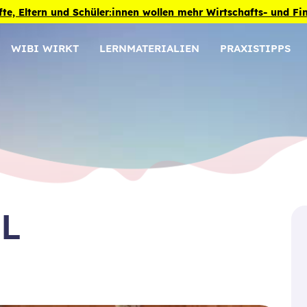
fte, Eltern und Schüler:innen wollen mehr Wirtschafts- und F
WIBI WIRKT
LERNMATERIALIEN
PRAXISTIPPS
L