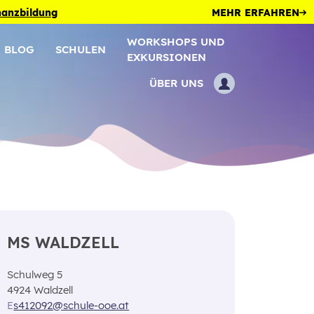
inanzbildung
MEHR ERFAHREN
WORKSHOPS UND
BLOG
SCHULEN
EXKURSIONEN
ÜBER UNS
MS WALDZELL
Schulweg 5
4924 Waldzell
E
s412092@schule-ooe.at