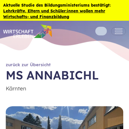
Zum Inhalt der Seite springen
Aktuelle Studie des Bildungsministeriums bestätigt:
Lehrkräfte, Eltern und Schüler:innen wollen mehr
Wirtschafts- und Finanzbildung
zurück zur Übersicht
MS ANNABICHL
Kärnten