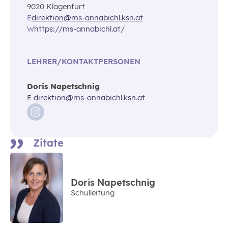
9020 Klagenfurt
E
direktion@ms-annabichl.ksn.at
W
https://ms-annabichl.at/
LEHRER/KONTAKTPERSONEN
Doris Napetschnig
E
direktion@ms-annabichl.ksn.at
Zitate
Doris Napetschnig
Schulleitung