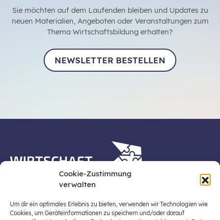
Sie möchten auf dem Laufenden bleiben und Updates zu
neuen Materialien, Angeboten oder Veranstaltungen zum
Thema Wirtschaftsbildung erhalten?
NEWSLETTER BESTELLEN
Cookie-Zustimmung
verwalten
Die Plattform Wirtschaft erleben ist ein Projekt der
Stiftung für Wirtschaftsbildung, Österreichs zentraler
Um dir ein optimales Erlebnis zu bieten, verwenden wir Technologien wie
Plattform für die Stärkung und Verbreiterung einer
Cookies, um Geräteinformationen zu speichern und/oder darauf