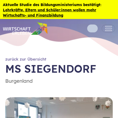
Zum Inhalt der Seite springen
Aktuelle Studie des Bildungsministeriums bestätigt:
Lehrkräfte, Eltern und Schüler:innen wollen mehr
Wirtschafts- und Finanzbildung
zurück zur Übersicht
MS SIEGENDORF
Burgenland