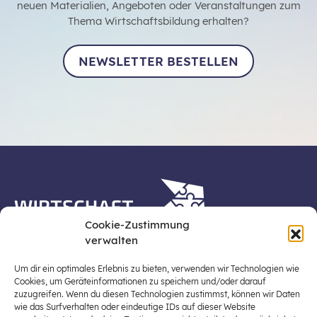
neuen Materialien, Angeboten oder Veranstaltungen zum
Thema Wirtschaftsbildung erhalten?
NEWSLETTER BESTELLEN
Cookie-Zustimmung
verwalten
Die Plattform Wirtschaft erleben ist ein Projekt der
Stiftung für Wirtschaftsbildung, Österreichs zentraler
Um dir ein optimales Erlebnis zu bieten, verwenden wir Technologien wie
Plattform für die Stärkung und Verbreiterung einer
Cookies, um Geräteinformationen zu speichern und/oder darauf
zuzugreifen. Wenn du diesen Technologien zustimmst, können wir Daten
lebensweltbezogenen und verantwortungsvollen
wie das Surfverhalten oder eindeutige IDs auf dieser Website
Wirtschaftsbildung in der schulischen Allgemeinbildung