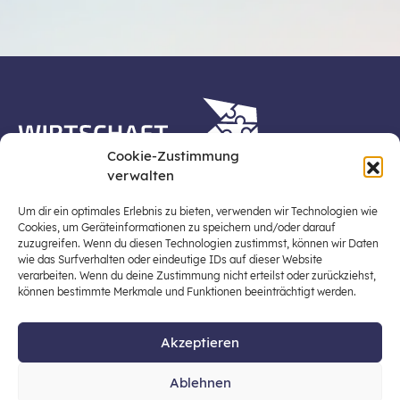
Cookie-Zustimmung
verwalten
Die Plattform Wirtschaft erleben ist ein Projekt der
Stiftung für Wirtschaftsbildung, Österreichs zentraler
Um dir ein optimales Erlebnis zu bieten, verwenden wir Technologien wie
Plattform für die Stärkung und Verbreiterung einer
Cookies, um Geräteinformationen zu speichern und/oder darauf
zuzugreifen. Wenn du diesen Technologien zustimmst, können wir Daten
lebensweltbezogenen und verantwortungsvollen
wie das Surfverhalten oder eindeutige IDs auf dieser Website
Wirtschaftsbildung in der schulischen Allgemeinbildung
verarbeiten. Wenn du deine Zustimmung nicht erteilst oder zurückziehst,
(Fokus: Sekundarstufe I).
können bestimmte Merkmale und Funktionen beeinträchtigt werden.
Akzeptieren
© 2026 Stiftung für Wirtschaftsbildung
Ablehnen