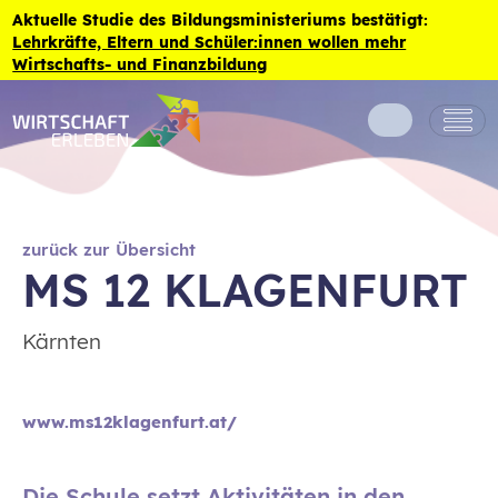
Zum Inhalt der Seite springen
Aktuelle Studie des Bildungsministeriums bestätigt:
Lehrkräfte, Eltern und Schüler:innen wollen mehr
Wirtschafts- und Finanzbildung
zurück zur Übersicht
MS 12 KLAGENFURT
Kärnten
www.ms12klagenfurt.at/
Die Schule setzt Aktivitäten in den