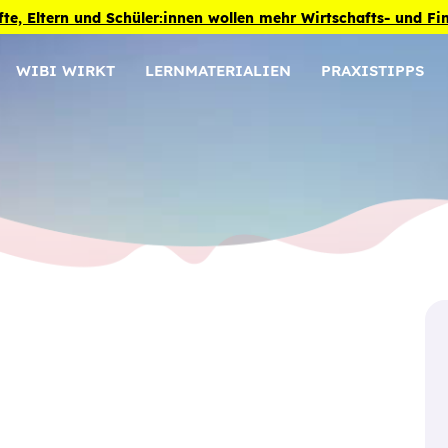
fte, Eltern und Schüler:innen wollen mehr Wirtschafts- und F
WIBI WIRKT
LERNMATERIALIEN
PRAXISTIPPS