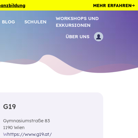
inanzbildung
MEHR ERFAHREN
WORKSHOPS UND
BLOG
SCHULEN
EXKURSIONEN
ÜBER UNS
G19
Gymnasiumstraße 83
1190 Wien
W
https://www.g19.at/