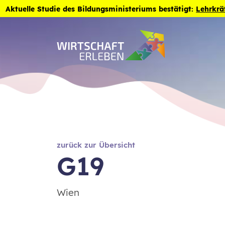
Zum Inhalt der Seite springen
Aktuelle Studie des Bildungsministeriums bestätigt:
Lehrkrä
zurück zur Übersicht
G19
Wien