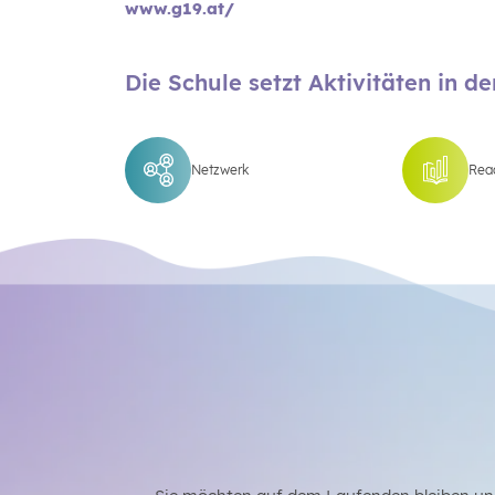
www.g19.at/
Die Schule setzt Aktivitäten in d
Netzwerk
Read