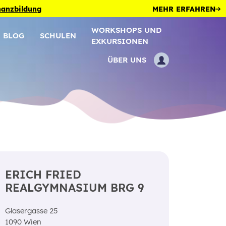
inanzbildung
MEHR ERFAHREN
WORKSHOPS UND
BLOG
SCHULEN
EXKURSIONEN
ÜBER UNS
ERICH FRIED
REALGYMNASIUM BRG 9
Glasergasse 25
1090 Wien