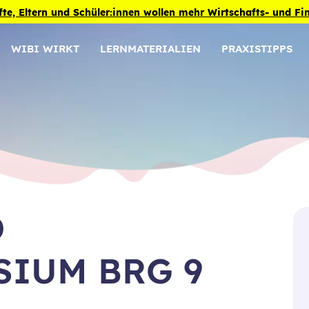
fte, Eltern und Schüler:innen wollen mehr Wirtschafts- und F
WIBI WIRKT
LERNMATERIALIEN
PRAXISTIPPS
D
IUM BRG 9