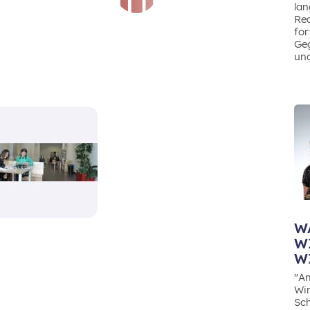
lan
Rea
for
Ge
und
W
W
W
"Am
Wir
Sch