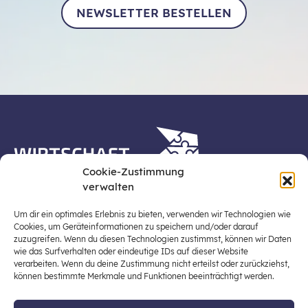
NEWSLETTER BESTELLEN
Cookie-Zustimmung
verwalten
Die Plattform Wirtschaft erleben ist ein Projekt der
Stiftung für Wirtschaftsbildung, Österreichs zentraler
Um dir ein optimales Erlebnis zu bieten, verwenden wir Technologien wie
Plattform für die Stärkung und Verbreiterung einer
Cookies, um Geräteinformationen zu speichern und/oder darauf
zuzugreifen. Wenn du diesen Technologien zustimmst, können wir Daten
lebensweltbezogenen und verantwortungsvollen
wie das Surfverhalten oder eindeutige IDs auf dieser Website
Wirtschaftsbildung in der schulischen Allgemeinbildung
verarbeiten. Wenn du deine Zustimmung nicht erteilst oder zurückziehst,
(Fokus: Sekundarstufe I).
können bestimmte Merkmale und Funktionen beeinträchtigt werden.