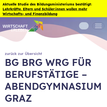
Zum Inhalt der Seite springen
Aktuelle Studie des Bildungsministeriums bestätigt:
Lehrkräfte, Eltern und Schüler:innen wollen mehr
Wirtschafts- und Finanzbildung
zurück zur Übersicht
BG BRG WRG FÜR
BERUFSTÄTIGE –
ABENDGYMNASIUM
GRAZ