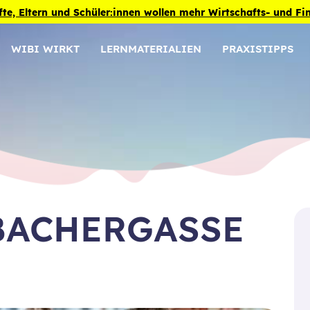
fte, Eltern und Schüler:innen wollen mehr Wirtschafts- und F
WIBI WIRKT
LERNMATERIALIEN
PRAXISTIPPS
BACHERGASSE