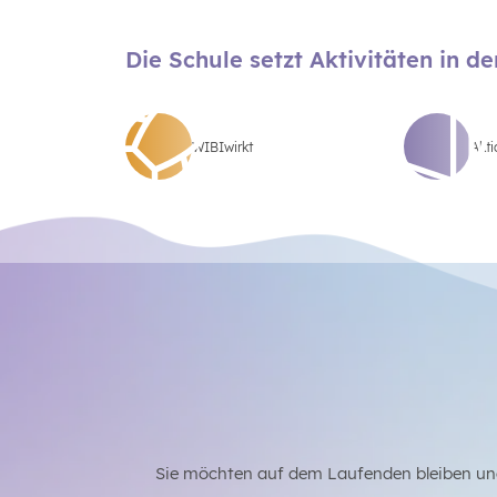
Die Schule setzt Aktivitäten in d
WIBIwirkt
Akt
Sie möchten auf dem Laufenden bleiben un