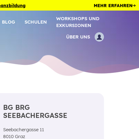
inanzbildung
MEHR ERFAHREN
WORKSHOPS UND
BLOG
SCHULEN
EXKURSIONEN
ÜBER UNS
BG BRG
SEEBACHERGASSE
Seebachergasse 11
8010 Graz