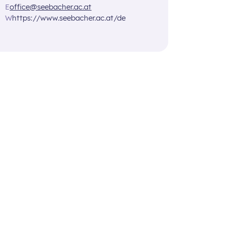
E
office@seebacher.ac.at
W
https://www.seebacher.ac.at/de