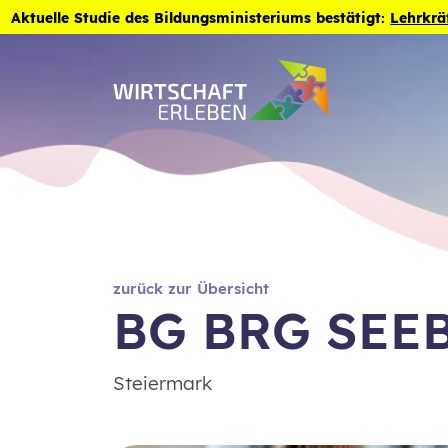
Zum Inhalt der Seite springen
Aktuelle Studie des Bildungsministeriums bestätigt:
Lehrkrä
zurück zur Übersicht
BG BRG SEE
Steiermark