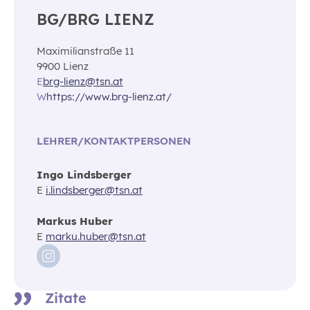
BG/BRG LIENZ
Maximilianstraße 11
9900 Lienz
E
brg-lienz@tsn.at
W
https://www.brg-lienz.at/
LEHRER/KONTAKTPERSONEN
Ingo Lindsberger
E
i.lindsberger@tsn.at
Markus Huber
E
marku.huber@tsn.at
Zitate