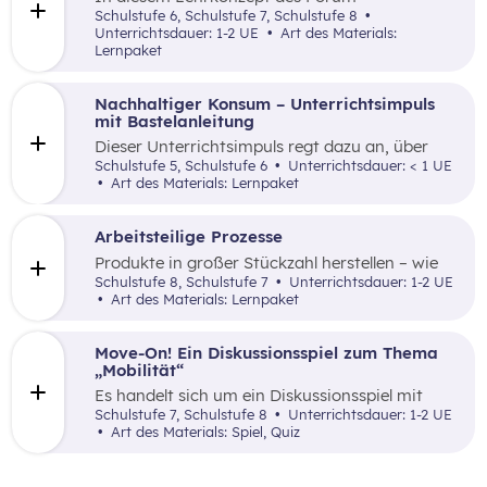
erarbeitet.
Umweltbildung wird anhand eines Plakats und
Schulstufe 6, Schulstufe 7, Schulstufe 8
eines Kurzfilms der Produktzyklus von Textilien
Unterrichtsdauer: 1-2 UE
Art des Materials:
nachvollzogen und die Lernenden reflektieren
Lernpaket
die Herstellung ihrer Kleidung.
Nachhaltiger Konsum – Unterrichtsimpuls
mit Bastelanleitung
Dieser Unterrichtsimpuls regt dazu an, über
nachhaltigen Konsum zu sprechen und an
Schulstufe 5, Schulstufe 6
Unterrichtsdauer: < 1 UE
einem praktischen Beispiel den Trend
Art des Materials: Lernpaket
„Upcycling“ greifbar und verstehbar zu
machen.
Arbeitsteilige Prozesse
Produkte in großer Stückzahl herstellen – wie
funktioniert das eigentlich? In diesem
Schulstufe 8, Schulstufe 7
Unterrichtsdauer: 1-2 UE
praxisnahen Lernpaket erhalten wir einen
Art des Materials: Lernpaket
Eindruck.
Move-On! Ein Diskussionsspiel zum Thema
„Mobilität“
Es handelt sich um ein Diskussionsspiel mit
Spielbrett und Aufgaben, welches mit dem
Schulstufe 7, Schulstufe 8
Unterrichtsdauer: 1-2 UE
Thema Mobilität der Zukunft befasst.
Art des Materials: Spiel, Quiz