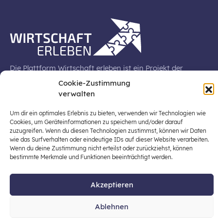
Die Plattform Wirtschaft erleben ist ein Projekt der
Stiftung für Wirtschaftsbildung, Österreichs zentraler
Cookie-Zustimmung
Plattform für die Stärkung und Verbreiterung einer
verwalten
lebensweltbezogenen und verantwortungsvollen
Wirtschaftsbildung in der schulischen Allgemeinbildung
Um dir ein optimales Erlebnis zu bieten, verwenden wir Technologien wie
(Fokus: Sekundarstufe I).
Cookies, um Geräteinformationen zu speichern und/oder darauf
zuzugreifen. Wenn du diesen Technologien zustimmst, können wir Daten
wie das Surfverhalten oder eindeutige IDs auf dieser Website verarbeiten.
Wenn du deine Zustimmung nicht erteilst oder zurückziehst, können
bestimmte Merkmale und Funktionen beeinträchtigt werden.
© 2026 Stiftung für Wirtschaftsbildung
Akzeptieren
office@stiftung-wirtschaftsbildung.at
Datenschutz
Impressum
Ablehnen