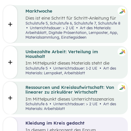
Marktwoche
Dies ist eine Schritt für Schritt-Anleitung für
Lehrer:innen, die mit Jugendlichen ein echtes
Schulstufe 5, Schulstufe 6, Schulstufe 7, Schulstufe 8
Verkaufserlebnis organisieren wollen: Vom
Unterrichtsdauer: > 2 UE
Art des Materials:
Einstieg
(Was haben Jugendliche erfunden?)
Arbeitsblatt, Digitale Präsentation, Lernposter, App,
über
Ziele setzen
bis hin zum gesamten
Design
Materialsammlung, Einstiegsideen
Thinking-Prozess
,
Preis berechnen
,
Verkaufsstand vorbereiten
… wird alles genau
beschrieben. Tipps und Tricks rund um den
Unbezahlte Arbeit: Verteilung im
Markt-Tag selbst, sowie ein Vorschlag, wie das
Haushalt
Erlebnis gefeiert und präsentiert werden kann,
Im Mittelpunkt dieses Materials steht die
sind ebenfalls enthalten.
Auseinandersetzung mit (unbezahlter) Arbeit
Schulstufe 5
Unterrichtsdauer: 1-2 UE
Art des
und deren Verteilung. Der Schwerpunkt liegt
Materials: Lernpaket, Arbeitsblatt
dabei auf theatralen und kreativen Methoden,
sowie dem Arbeiten mit Statistiken. Mit
Beispielen wird an die Lebenswelt der
Ressourcen und Kreislaufwirtschaft: Von
Schüler:innen angeknüpft, die selbst unbezahlte
linearer zu zirkulärer Wirtschaft
Tätigkeiten im Haushalt aufzeichnen und deren
Im Mittelpunkt dieses Unterrichtsszenarios
Verteilung reflektieren.
steht ein sprachsensibel aufbereiteter Text zum
Schulstufe 6
Unterrichtsdauer: > 2 UE
Art des
Thema verantwortungsvoller Umgang mit
Materials: Arbeitsblatt
Ressourcen. Anhand eines Fahrrads werden die
Fragen nach dem „Wo?“, „Woher?“ und
„Wohin?“ gestellt und die Konzepte „lineares
Kleidung im Kreis gedacht
Wirtschaften” und „Kreislaufwirtschaft”
In diesem Lehrkonzept des Forum