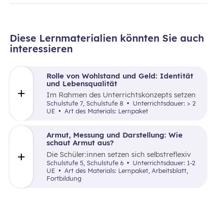
Diese Lernmaterialien könnten Sie auch
interessieren
Rolle von Wohlstand und Geld: Identität
und Lebensqualität
Im Rahmen des Unterrichtskonzepts setzen
sich die Schüler:innen kritisch mit
Schulstufe 7, Schulstufe 8
Unterrichtsdauer: > 2
Entscheidungsfaktoren zur Berufswahl sowie
UE
Art des Materials: Lernpaket
den Konzepten von “Wohlstand” und
“Lebensqualität” auseinander.
Armut, Messung und Darstellung: Wie
schaut Armut aus?
Die Schüler:innen setzen sich selbstreflexiv
mit unterschiedlichen Erscheinungsformen
Schulstufe 5, Schulstufe 6
Unterrichtsdauer: 1-2
von Armut und sozialer Ausgrenzung
UE
Art des Materials: Lernpaket, Arbeitsblatt,
auseinander und erarbeiten
Fortbildung
Handlungsmöglichkeiten.