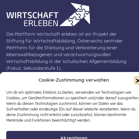
Die Plattform Wirtschaft erleben ist ein Projekt der
Stiftung für Wirtschaftsbildung, Österreichs zentraler
Plattform für die Stärkung und Verbreiterung einer
lebensweltbezogenen und verantwortungsvollen
Wirtschaftsbildung in der schulischen Allgemeinbildung
(Fokus: Sekundarstufe I).
Cookie-Zustimmung verwalten
Um dir ein optimales Erlebnis zu bieten, verwenden wir Technologien wie
Cookies, um Geräteinformationen zu speichern und/oder darauf zuzugreifen
© 2026 Stiftung für Wirtschaftsbildung
Wenn du diesen Technologien zustimmst, können wir Daten wie das
Surfverhalten oder eindeutige IDs auf dieser Website verarbeiten. Wenn du
office@stiftung-wirtschaftsbildung.at
deine Zustimmung nicht erteilst oder zurückziehst, können bestimmte
Datenschutz
Impressum
Merkmale und Funktionen beeinträchtigt werden.
Akzeptieren