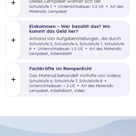
Dieses Lernpaket widmet sich der
Betrachtung und Reflexion unterschiedlicher
Schulstufe 7
Unterrichtsdauer: 1-2 UE
Art des
Arbeitszeitmodelle.
Materials: Lernpaket
Einkommen – Wer bezahlt das? Wo
kommt das Geld her?
Anhand von Aufgabenstellungen, die durch
kurze Texte und Videolinks unterstützt
Schulstufe 5, Schulstufe 6, Schulstufe 7, Schulstufe
werden, informiert das Material über
8
Unterrichtsdauer: 1-2 UE
Art des Materials:
Einkommen, Steuern (Lohnsteuer brutto
Lernpaket, Arbeitsblatt
netto), Sozialversicherung sowie die
Bereitstellung öffentlicher Güter.
Fachkräfte im Rampenlicht
Das Material behandelt mithilfe von Videos
und Aufgabenstellungen den
Schulstufe 6, Schulstufe 7, Schulstufe 8
Fachkräftemangel in Österreich sowie die
Unterrichtsdauer: > 2 UE
Art des Materials:
damit verbundenen Herausforderungen und
Lernpaket, Arbeitsblatt, Video
mögliche Lösungsansätze am Arbeitsmarkt.