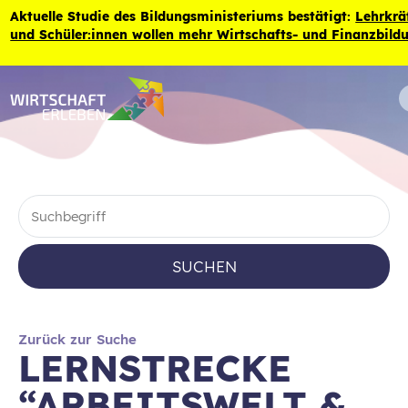
Zum Inhalt der Seite springen
Aktuelle Studie des Bildungsministeriums bestätigt:
Lehrkräf
und Schüler:innen wollen mehr Wirtschafts- und Finanzbild
SUCHEN
Zurück zur Suche
LERNSTRECKE
“ARBEITSWELT &