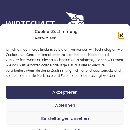
Cookie-Zustimmung
verwalten
Die Plattform Wirtschaft erleben ist ein Projekt der
Stiftung für Wirtschaftsbildung, Österreichs zentraler
Um dir ein optimales Erlebnis zu bieten, verwenden wir Technologien wie
Plattform für die Stärkung und Verbreiterung einer
Cookies, um Geräteinformationen zu speichern und/oder darauf
zuzugreifen. Wenn du diesen Technologien zustimmst, können wir Daten
lebensweltbezogenen und verantwortungsvollen
wie das Surfverhalten oder eindeutige IDs auf dieser Website
Wirtschaftsbildung in der schulischen Allgemeinbildung
verarbeiten. Wenn du deine Zustimmung nicht erteilst oder zurückziehst,
(Fokus: Sekundarstufe I).
können bestimmte Merkmale und Funktionen beeinträchtigt werden.
Akzeptieren
© 2026 Stiftung für Wirtschaftsbildung
Ablehnen
office@stiftung-wirtschaftsbildung.at
Einstellungen ansehen
Datenschutz
Impressum