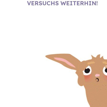
VERSUCHS WEITERHIN!