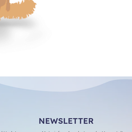
NEWSLETTER