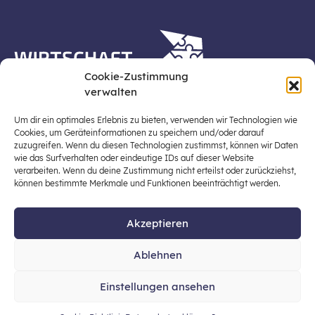
Cookie-Zustimmung
verwalten
Die Plattform Wirtschaft erleben ist ein Projekt der
Stiftung für Wirtschaftsbildung, Österreichs zentraler
Um dir ein optimales Erlebnis zu bieten, verwenden wir Technologien wie
Plattform für die Stärkung und Verbreiterung einer
Cookies, um Geräteinformationen zu speichern und/oder darauf
zuzugreifen. Wenn du diesen Technologien zustimmst, können wir Daten
lebensweltbezogenen und verantwortungsvollen
wie das Surfverhalten oder eindeutige IDs auf dieser Website
Wirtschaftsbildung in der schulischen Allgemeinbildung
verarbeiten. Wenn du deine Zustimmung nicht erteilst oder zurückziehst,
(Fokus: Sekundarstufe I).
können bestimmte Merkmale und Funktionen beeinträchtigt werden.
Akzeptieren
© 2026 Stiftung für Wirtschaftsbildung
Ablehnen
office@stiftung-wirtschaftsbildung.at
Einstellungen ansehen
Datenschutz
Impressum