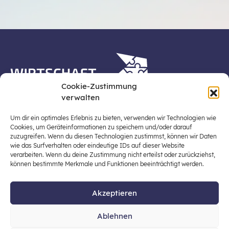
Cookie-Zustimmung
verwalten
Die Plattform Wirtschaft erleben ist ein Projekt der
Stiftung für Wirtschaftsbildung, Österreichs zentraler
Um dir ein optimales Erlebnis zu bieten, verwenden wir Technologien wie
Plattform für die Stärkung und Verbreiterung einer
Cookies, um Geräteinformationen zu speichern und/oder darauf
zuzugreifen. Wenn du diesen Technologien zustimmst, können wir Daten
lebensweltbezogenen und verantwortungsvollen
wie das Surfverhalten oder eindeutige IDs auf dieser Website
Wirtschaftsbildung in der schulischen Allgemeinbildung
verarbeiten. Wenn du deine Zustimmung nicht erteilst oder zurückziehst,
(Fokus: Sekundarstufe I).
können bestimmte Merkmale und Funktionen beeinträchtigt werden.
Akzeptieren
© 2026 Stiftung für Wirtschaftsbildung
Ablehnen