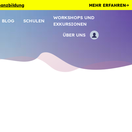
inanzbildung
MEHR ERFAHREN
WORKSHOPS UND
BLOG
SCHULEN
EXKURSIONEN
ÜBER UNS