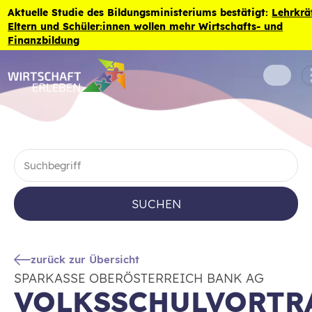
Zum Inhalt der Seite springen
Aktuelle Studie des Bildungsministeriums bestätigt:
Lehrkrä
Eltern und Schüler:innen wollen mehr Wirtschafts- und
Finanzbildung
SUCHEN
zurück zur Übersicht
SPARKASSE OBERÖSTERREICH BANK AG
VOLKSSCHULVORTR